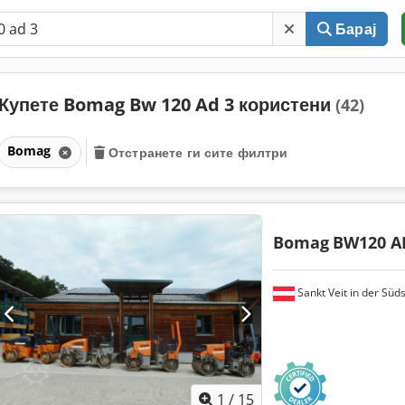
Барај
Купете Bomag Bw 120 Ad 3 користени
(42)
Bomag
Отстранете ги сите филтри
Bomag
BW120 A
Sankt Veit in der Süd
1
/
15