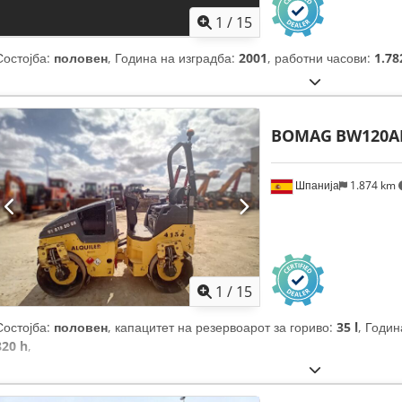
1
/
15
Состојба:
половен
, Година на изградба:
2001
, работни часови:
1.78
BOMAG
BW120A
Шпанија
1.874 km
1
/
15
Состојба:
половен
, капацитет на резервоарот за гориво:
35 l
, Годин
820 h
,