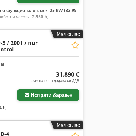
но функционален
, моќ:
25 kW (33,99
 работни часови:
2.950 h
,
Мал оглас
3 / 2001 / nur
ontrol
m
31.890 €
фиксна цена додава се ДДВ
Испрати барање
4 h
,
Мал оглас
D-4