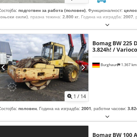
Состојба:
подготвен за работа (половен)
, Функционалност:
целос
коњски сили)
, празна тежина:
2.800 кг
, Година на изградба:
2007
,
Bomag
BW 225 D-
3.824h! / Varioc
Burghaun
1.367 k
1
/
14
Состојба:
половен
, Година на изградба:
2001
, работни часови:
3.82
Bomag
BW 100 A