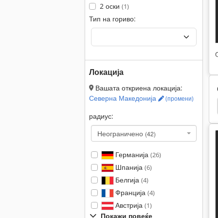
2 оски
(1)
Тип на гориво:
Локација
Вашата откриена локација:
Северна Македонија
(промени)
во
Hamm 3520
Hamm 3518
Hamm 3414
радиус:
Неограничено
(42)
Германија
(26)
Шпанија
(6)
Белгија
(4)
Франција
(4)
Австрија
(1)
Покажи повеќе