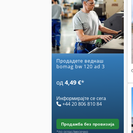
Продадете веднаш
bomag bw 120 ad 3
од
4,49 €
*
Информирајте се сега
+44 20 806 810 84
продажба без провизија
*по оглас/месечно