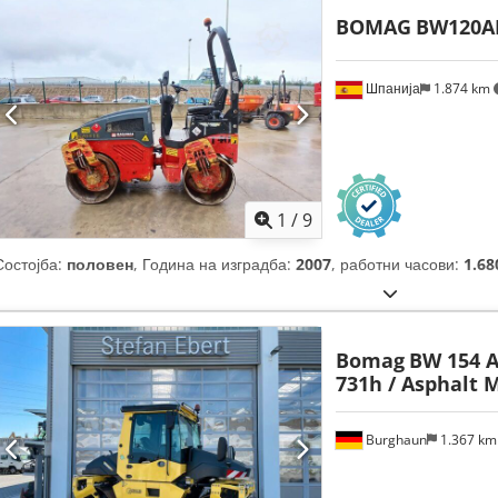
BOMAG
BW120A
Шпанија
1.874 km
1
/
9
Состојба:
половен
, Година на изградба:
2007
, работни часови:
1.68
Bomag
BW 154 A
731h / Asphalt 
Burghaun
1.367 k