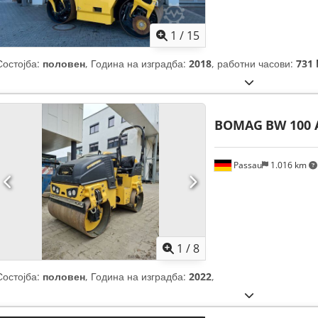
1
/
15
Состојба:
половен
, Година на изградба:
2018
, работни часови:
731 
BOMAG
BW 100 
Passau
1.016 km
1
/
8
Состојба:
половен
, Година на изградба:
2022
,