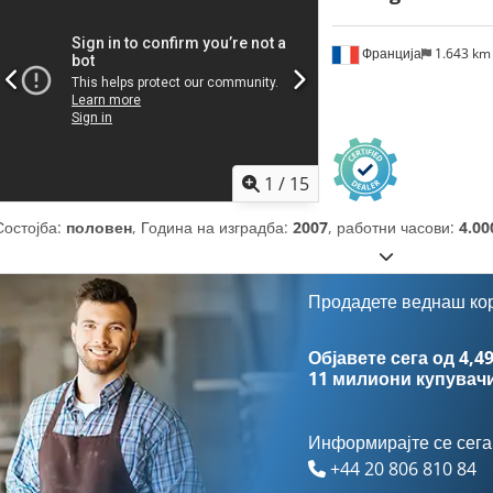
Франција
1.643 k
1
/
15
Состојба:
половен
, Година на изградба:
2007
, работни часови:
4.00
Продадете веднаш ко
Објавете сега од 4,49
11 милиони купувач
Информирајте се сега
+44 20 806 810 84