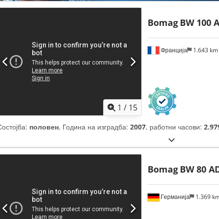
Bomag
BW 100 A
Франција
1.643 k
1
/
15
Состојба:
половен
, Година на изградба:
2007
, работни часови:
2.97
Bomag
BW 80 AD
Германија
1.369 k