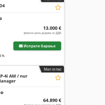
D4
13.000 €
фиксна цена додава се ДДВ
Испрати барање
0 h
,
Мал оглас
P-4i AM / nur
Manager
m
64.890 €