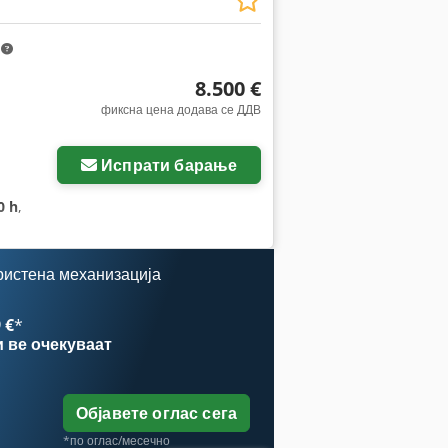
m
8.500 €
фиксна цена додава се ДДВ
Испрати барање
0 h
,
ристена механизација
 €
*
и
ве очекуваат
Објавете оглас сега
*по оглас/месечно