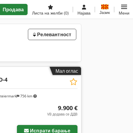
Продава
Јазик
Листа на желби
(0)
Најава
Мени
Релевантност
Мал оглас
D-4
steiermark
756 km
9.900 €
VB додава се ДДВ
Испрати барање