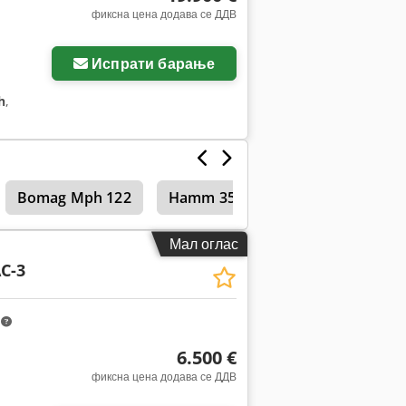
фиксна цена додава се ДДВ
Испрати барање
h
,
Bomag Mph 122
Hamm 3520
Тандем валјаци
Мал оглас
C-3
m
6.500 €
фиксна цена додава се ДДВ