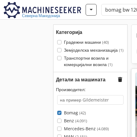
Северна Македонија
Категорија
Градежни машини
(40)
Земјоделска механизација
(1)
Транспортни возила и
комерцијални возила
(1)
Детали за машината
Производител:
Bomag
(42)
Benz
(4.091)
Mercedes-Benz
(4.089)
MAN
(2.151)