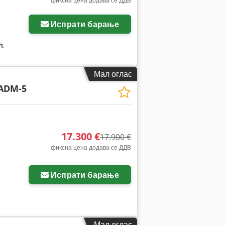
фиксна цена додава се ДДВ
Испрати барање
h
,
Мал оглас
ADM-5
17.300 €
17.900 €
фиксна цена додава се ДДВ
Испрати барање
Мал оглас