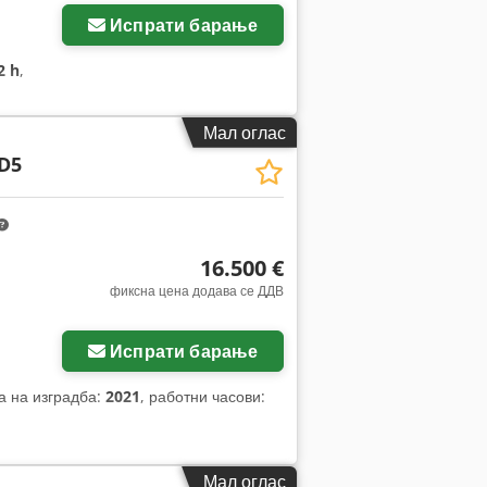
Испрати барање
2 h
,
Мал оглас
D5
16.500 €
фиксна цена додава се ДДВ
Испрати барање
а на изградба:
2021
, работни часови:
Мал оглас