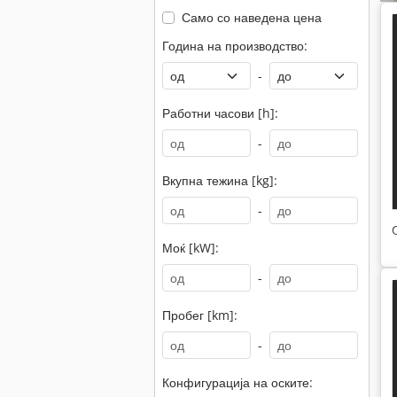
Само со наведена цена
Година на производство:
-
Работни часови [h]:
-
Вкупна тежина [kg]:
-
Моќ [kW]:
-
Пробег [km]:
-
Конфигурација на оските: