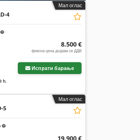
Мал оглас
D-4
m
8.500 €
фиксна цена додава се ДДВ
Испрати барање
9 h
,
Мал оглас
-5
m
19.900 €