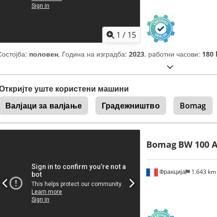
1
/
15
Состојба:
половен
, Година на изградба:
2023
, работни часови:
180 
Откријте уште користени машини
Валјаци за валјање
Градежништво
Bomag
Bomag
BW 100 A
Франција
1.643 k