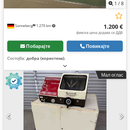
1
/
8
1.200 €
Sonneberg
1.270 km
фиксна цена додава се ДДВ
Побарајте
Повикајте
Состојба:
добра (користена)
,
Мал оглас