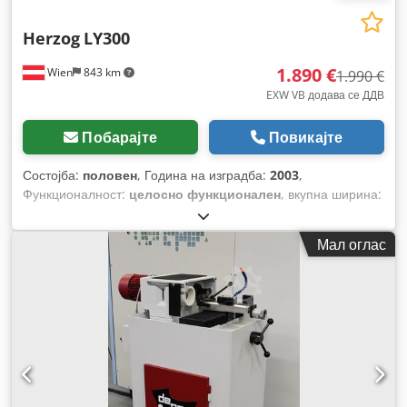
Herzog
LY300
1.890 €
Wien
843 km
1.990 €
EXW VB додава се ДДВ
Побарајте
Повикајте
Состојба:
половен
, Година на изградба:
2003
,
Функционалност:
целосно функционален
, вкупна ширина:
360 мм
, вкупна должина:
820 мм
, вкупна висина:
500 мм
,
тип на влезен струја:
Клима уред
, максимален дијаметар
Мал оглас
на работното парче:
25 мм
, вкупна тежина:
92 кг
, влезен
напон:
400 V
,