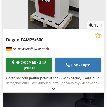
1
/
4
Degen
TAM25/600
Wellendingen
1.259 km
Информации за
Повикајте
цената
Состојба:
генерално ремонтиран (користено)
, Година на
изградба:
2001
, Функционалност:
целосно функционален
,
времетраење на гаранцијата:
6 месеци
,