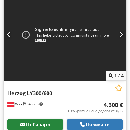
1
/
4
Herzog
LY300/600
4.300 €
Wien
843 km
EXW фиксна цена додава се ДДВ
Побарајте
Повикајте