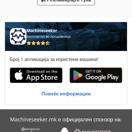
Сечење Машина За Сечење
Тк Градите
Machineseeker
Бесплатно во продавница
Број 1 апликација за користени машини!
Повеќе информации
Machineseeker.mk е официјален спонзор на: