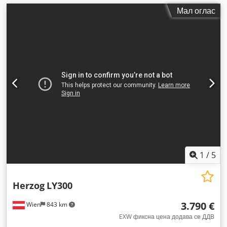
Мал оглас
1
/
5
Herzog
LY300
3.790 €
Wien
843 km
EXW фиксна цена додава се ДДВ