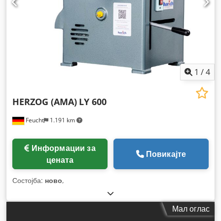
1
/
4
HERZOG (AMA)
LY 600
Feucht
1.191 km
Информации за
Повикајте
цената
Состојба:
ново
,
Мал оглас