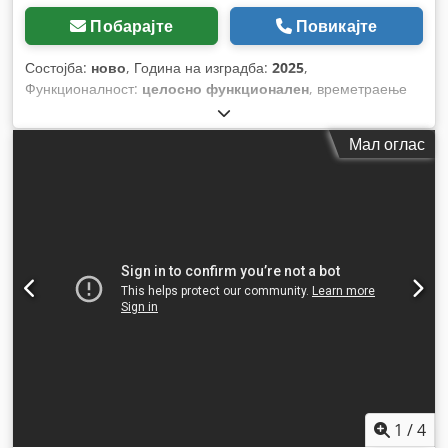
Побарајте
Повикајте
Состојба:
ново
, Година на изградба:
2025
,
Функционалност:
целосно функционален
, времетраење
на гаранцијата:
6 месеци
, вкупна ширина:
360 мм
, вкупна
должина:
720 мм
, вкупна висина:
500 мм
, тип на влезен
Мал оглас
струја:
Клима уред
, максимален дијаметар на работното
парче:
25 мм
, вкупна тежина:
90 кг
, влезен напон:
400 V
,
1
/
4