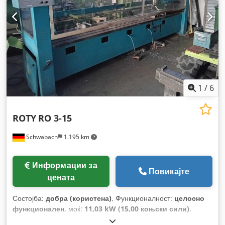
1
/
6
ROTY
RO 3-15
Schwabach
1.195 km
Информации за
Повикајте
цената
Состојба:
добра (користена)
, Функционалност:
целосно
функционален
, моќ:
11,03 kW (15,00 коњски сили)
,