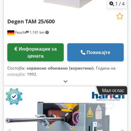
1
/
4
Degen
TAM 25/600
Feucht
1.191 km
Информации за
Повикајте
цената
Состојба:
сервисно обновено (користено)
, Година на
изградба:
1992
,
Мал оглас