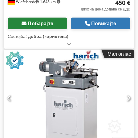
450 €
Wiefelstede
1.648 km
фиксна цена додава се ДДВ
Побарајте
Повикајте
Состојба:
добра (користена)
,
Мал оглас