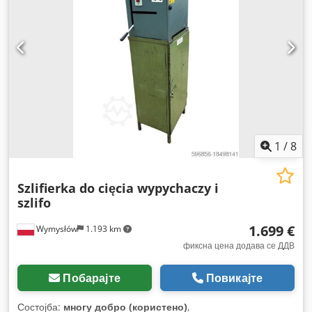
1
/
8
Szlifierka do cięcia wypychaczy i
szlifo
1.699 €
Wymysłów
1.193 km
фиксна цена додава се ДДВ
Побарајте
Повикајте
Состојба:
многу добро (користено)
,