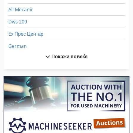
All Mecanic
Dws 200
Ex Прес Центар
German
Покажи повеќе
Hsc 20 Linear
Meh 5 2 1 8 B
Sfw
Stavostroj Vp 200
Susemihl Gmbh Maschinenfabrik
Tur 560
Вклучување Господар Профит 2