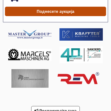
Водич И Совети До Точење Од 500 Мм Вретено
Поднесете аукција
Лим-Свиткување Машини
Машина За Мелење На Сечилата
Машина За Сечење
Машина За Сечење На Агли
Машина За Сечење На Вода
Машина За Сечење На Жица
Машина За Сечење На Кров
Машинска Машина За Сечење
Пријавете Се
Северна Клима Сала За Греење
Рекламирајте тука