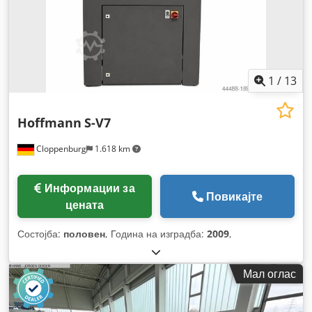
1
/
13
Hoffmann
S-V7
Cloppenburg
1.618 km
Информации за
Повикајте
цената
Состојба:
половен
, Година на изградба:
2009
,
Мал оглас