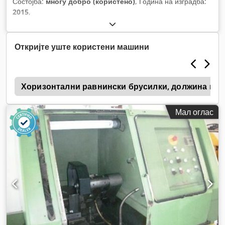
Состојба:
многу добро (користено)
, Година на изградба:
2015
,
Откријте уште користени машини
d
Хоризонтални равнински брусилки, должина на 
Мал оглас