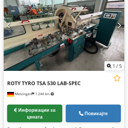
1
/
5
ROTY
TYRO TSA 530 LAB-SPEC
Metzingen
1.244 km
Информации за
Повикајте
цената