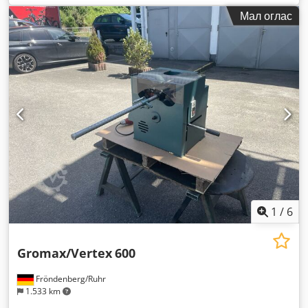
Мал оглас
1
/
6
Gromax/Vertex
600
Fröndenberg/Ruhr
1.533 km