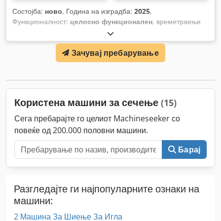
Состојба:
ново
, Година на изградба:
2025
,
Функционалност:
целосно функционален
, времетраење
на гаранцијата:
6 месеци
, вкупна ширина:
360 мм
, вкупна
должина:
1.020 мм
, вкупна висина:
500 мм
, тип на влезен
Зачувај пребарување
струја:
Клима уред
, максимален дијаметар на работното
парче:
25 мм
, вкупна тежина:
92 кг
, влезен напон:
400 V
,
Користена машини за сечење
(15)
Сега пребарајте го целиот Machineseeker со
повеќе од 200.000 половни машини.
Барај
Разгледајте ги најпопуларните ознаки на
машини:
2 Машина За Шиење За Игла