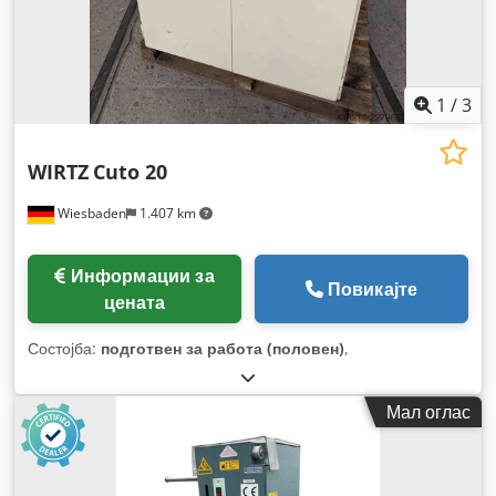
1
/
3
WIRTZ
Cuto 20
Wiesbaden
1.407 km
Информации за
Повикајте
цената
Состојба:
подготвен за работа (половен)
,
Мал оглас