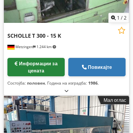
1
/
2
SCHOLLE
T 300 - 15 K
Metzingen
1.244 km
Информации за
Повикајте
цената
Состојба:
половен
, Година на изградба:
1986
,
Мал оглас