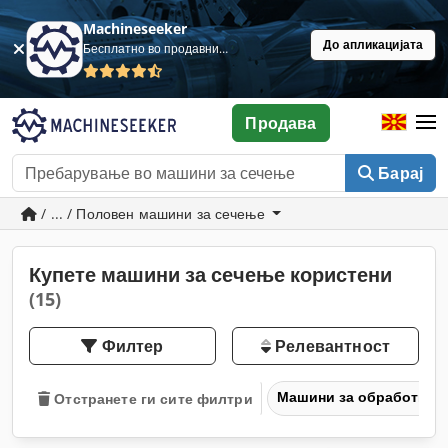
Machineseeker
До апликацијата
Бесплатно во продавница
Продава
Барај
/ ... / Половен машини за сечење
Купете машини за сечење користени
(15)
Филтер
Релевантност
Машини за обработка н
Отстранете ги сите филтри