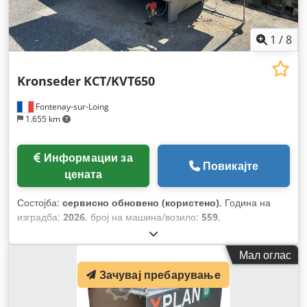
1
/
8
Kronseder
KCT/KVT650
Fontenay-sur-Loing
1.655 km
Информации за
Повикајте
цената
Состојба:
сервисно обновено (користено)
, Година на
изградба:
2026
, број на машина/возило:
559
,
Функционалност:
ограничена функционалност
,
Мал оглас
Зачувај пребарување