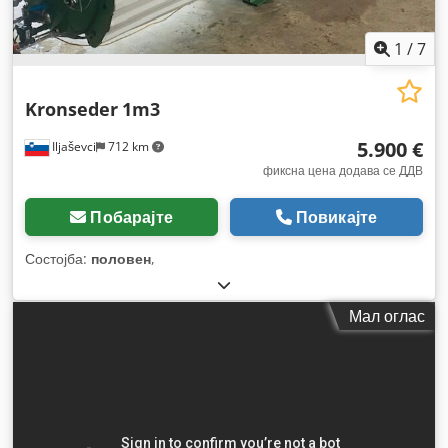
1
/
7
Kronseder
1m3
5.900 €
Iljaševci
712 km
фиксна цена додава се ДДВ
Побарајте
Повикајте
Состојба:
половен
,
Мал оглас