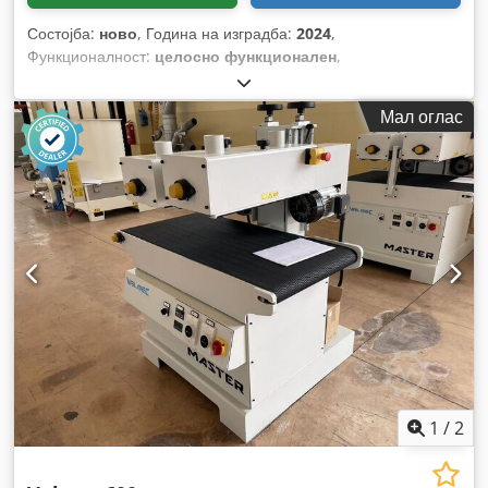
Состојба:
ново
, Година на изградба:
2024
,
Функционалност:
целосно функционален
,
Мал оглас
1
/
2