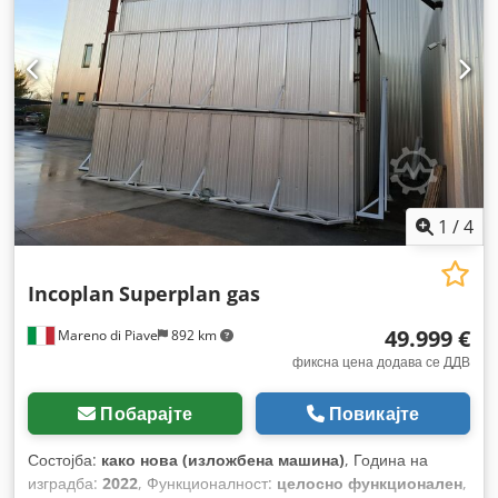
1
/
4
Incoplan
Superplan gas
49.999 €
Mareno di Piave
892 km
фиксна цена додава се ДДВ
Побарајте
Повикајте
Состојба:
како нова (изложбена машина)
, Година на
изградба:
2022
, Функционалност:
целосно функционален
,