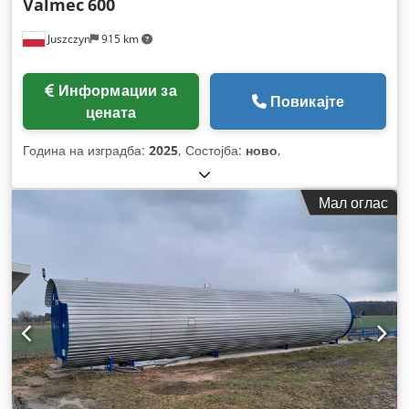
Valmec
600
Juszczyn
915 km
Информации за
Повикајте
цената
Година на изградба:
2025
, Состојба:
ново
,
Мал оглас