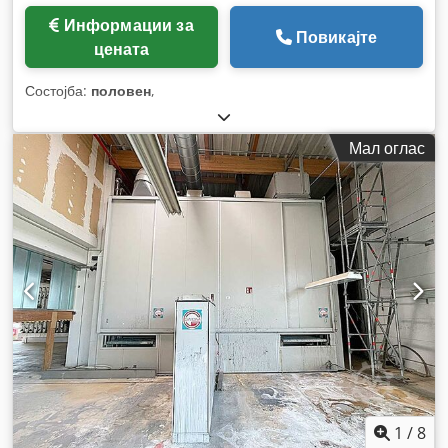
Информации за
Повикајте
цената
Состојба:
половен
,
Мал оглас
1
/
8