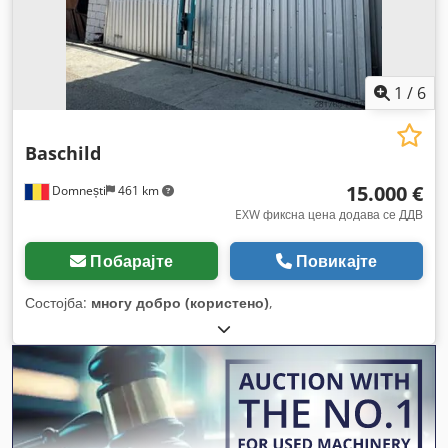
1
/
6
Baschild
15.000 €
Domnești
461 km
EXW фиксна цена додава се ДДВ
Побарајте
Повикајте
Состојба:
многу добро (користено)
,