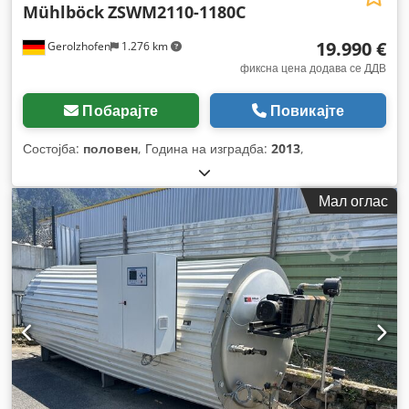
Mühlböck
ZSWM2110-1180C
19.990 €
Gerolzhofen
1.276 km
фиксна цена додава се ДДВ
Побарајте
Повикајте
Состојба:
половен
, Година на изградба:
2013
,
Мал оглас