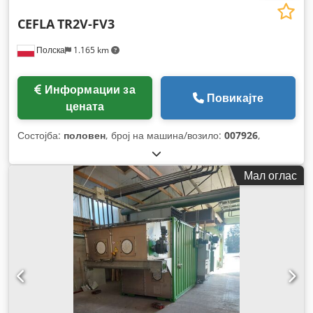
CEFLA
TR2V-FV3
Полска
1.165 km
Информации за
Повикајте
цената
Состојба:
половен
, број на машина/возило:
007926
,
Мал оглас