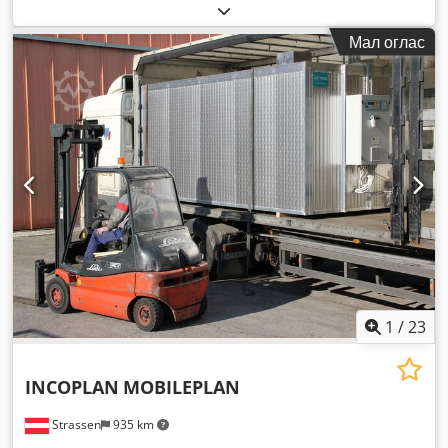
Мал оглас
1
/
23
INCOPLAN
MOBILEPLAN
Strassen
935 km