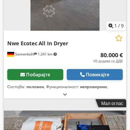
1
/
9
Nwe Ecotec
All In Dryer
80.000 €
Sonnenbühl
1.241 km
VB додава се ДДВ
Побарајте
Повикајте
Состојба:
половен
, Функционалност:
непроверено
,
Мал оглас