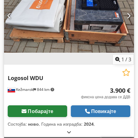
1
/
3
Logosol
WDU
3.900 €
Kežmarok
844 km
фиксна цена додава се ДДВ
Побарајте
Повикајте
Состојба:
ново
, Година на изградба:
2024
,