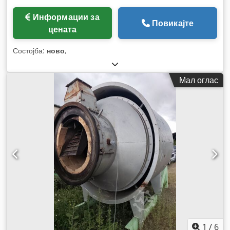
Информации за
Повикајте
цената
Состојба:
ново
,
Мал оглас
1
/
6