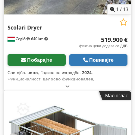
1
/
13
Scolari
Dryer
519.900 €
Cegléd
640 km
фиксна цена додава се ДДВ
Побарајте
Повикајте
Состојба:
ново
, Година на изградба:
2024
,
Функционалност:
целосно функционален
,
Мал оглас