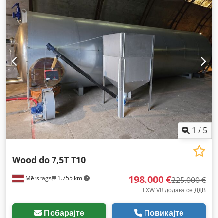
1
/
5
Wood do
7,5T T10
198.000 €
Mērsrags
1.755 km
225.000 €
EXW VB додава се ДДВ
Побарајте
Повикајте