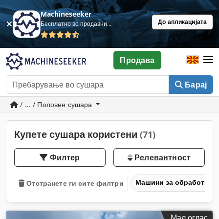
Machineseeker
До апликацијата
Бесплатно во продавница
Продава
Барај
/ ... / Половен сушара
Купете сушара користени
(71)
Филтер
Релевантност
Машини за обработка н
Отстранете ги сите филтри
Мал оглас