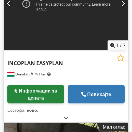
1
/
7
INCOPLAN
EASYPLAN
Dunakiliti
791 km
Информации за
Повикајте
цената
Состојба:
ново
,
Мал оглас