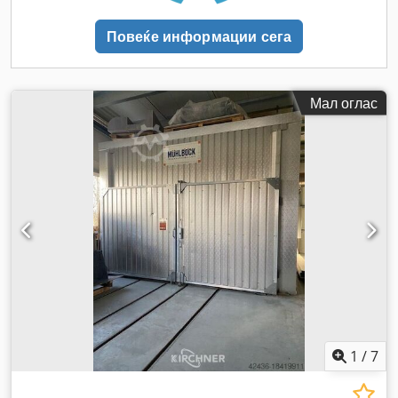
Повеќе информации сега
Мал оглас
1
/
7