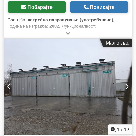
Побарајте
Повикајте
Состојба:
потребно поправување (употребувано)
,
Година на изградба:
2002
, Функционалност:
нефункционален
,
Мал оглас
1
/
12