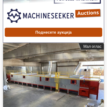
Поднесете аукција
Мал оглас