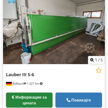
1
/
5
Lauber
III S-6
Röllbach
1.327 km
Информации за
Повикајте
цената