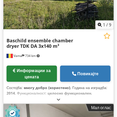
1
/
9
Baschild ensemble chamber
dryer
TDK DA 3x140 m³
Vama
734 km
Информации за
Повикајте
цената
Состојба:
многу добро (користено)
, Година на изградба:
2014
, Функционалност:
целосно функционален
,
Мал оглас