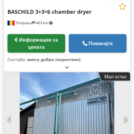
BASCHILD 3+3=6 chamber dryer
Timișoara
463 km
Информации за
Повикајте
цената
Состојба:
многу добро (користено)
,
Мал оглас