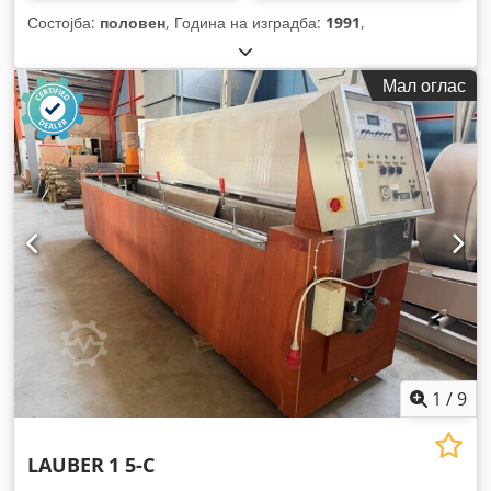
Состојба:
половен
, Година на изградба:
1991
,
Мал оглас
1
/
9
LAUBER
1 5-C