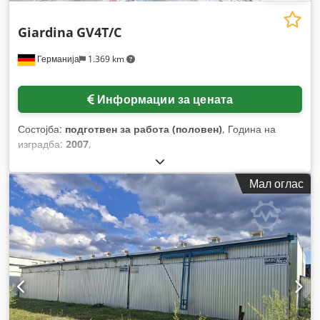
Giardina
GV4T/C
Германија
1.369 km
Информации за цената
Состојба:
подготвен за работа (половен)
, Година на
изградба:
2007
,
Мал оглас