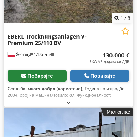
1
/
8
EBERL Trocknungsanlagen
V-
Premium 25/110 BV
130.000 €
Świniary
1.172 km
EXW VB додава се ДДВ
Побарајте
Повикајте
Состојба:
многу добро (користено)
, Година на изградба:
2004
, број на машина/возило:
87
, Функционалност:
целосно функционален
,
Мал оглас