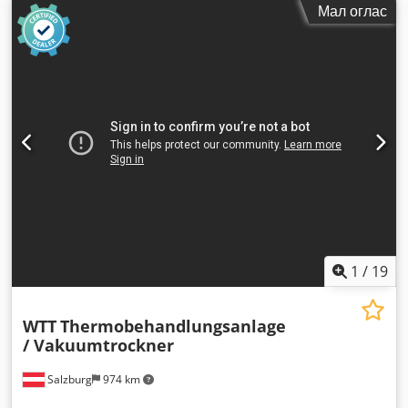
Мал оглас
1
/
19
WTT
Thermobehandlungsanlage
/ Vakuumtrockner
Salzburg
974 km