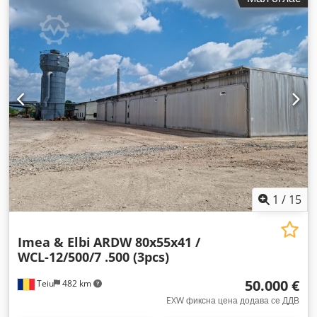
1
/
15
Imea & Elbi
ARDW 80x55x41 /
WCL-12/500/7 .500 (3pcs)
50.000 €
Teiu
482 km
EXW фиксна цена додава се ДДВ