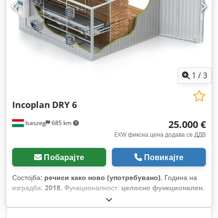
1
/
3
Incoplan
DRY 6
25.000 €
Isaszeg
685 km
EXW фиксна цена додава се ДДВ
Побарајте
Повикајте
Состојба:
речиси како ново (употребувано)
, Година на
изградба:
2018
, Функционалност:
целосно функционален
,
работни часови:
17.000 h
, моќ:
7 kW (9,52 коњски сили)
,
температура:
70 °C
, внатрешна должина:
6.000 мм
,