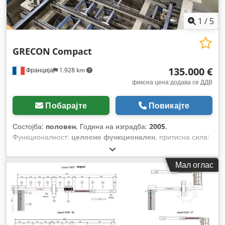
1
/
5
GRECON
Compact
135.000 €
Франција
1.928 km
фиксна цена додава се ДДВ
Побарајте
Повикајте
Состојба:
половен
, Година на изградба:
2005
,
Функционалност:
целосно функционален
, притисна сила:
200 t
, ширина на масата:
300 мм
, висина на сечење со
прицизер (макс.):
100 мм
, должина на вретено за фрезање:
Мал оглас
250 мм
,