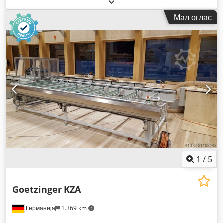
Мал оглас
1
/
5
Goetzinger
KZA
Германија
1.369 km