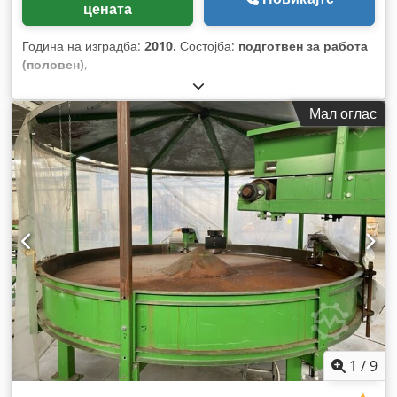
цената
Година на изградба:
2010
, Состојба:
подготвен за работа
(половен)
,
Мал оглас
1
/
9