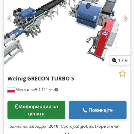
1
/
9
Weinig
GRECON TURBO S
Miechucino
1.444 km
Информации за
Повикајте
цената
Година на изградба:
2010
, Состојба:
добра (користена)
,