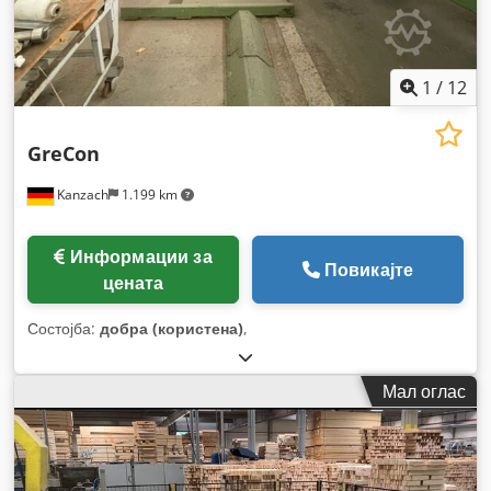
1
/
12
GreCon
Kanzach
1.199 km
Информации за
Повикајте
цената
Состојба:
добра (користена)
,
Мал оглас