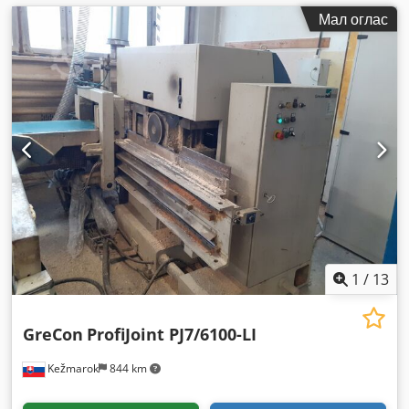
Мал оглас
1
/
13
GreCon
ProfiJoint PJ7/6100-LI
Kežmarok
844 km