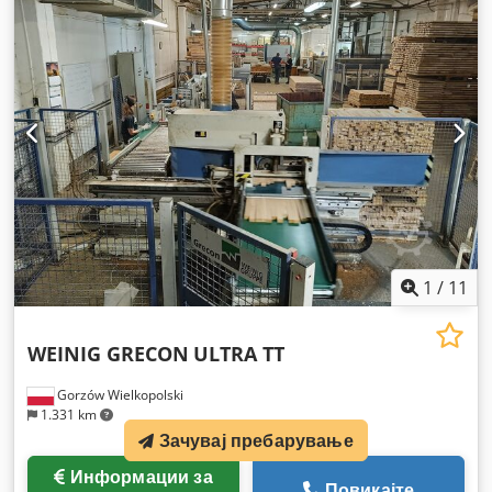
1
/
11
WEINIG GRECON
ULTRA TT
Gorzów Wielkopolski
1.331 km
Зачувај пребарување
Информации за
Повикајте