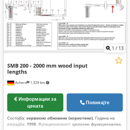
1
/
13
SMB
200 - 2000 mm wood input
lengths
Achern
1.329 km
Информации за
Повикајте
цената
Состојба:
сервисно обновено (користено)
, Година на
изградба:
1998
, Функционалност:
целосно функционален
,