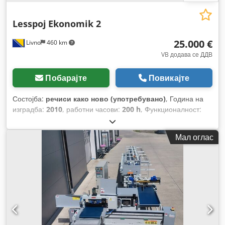
Lesspoj
Ekonomik 2
25.000 €
Livno
460 km
VB додава се ДДВ
Побарајте
Повикајте
Состојба:
речиси како ново (употребувано)
, Година на
изградба:
2010
, работни часови:
200 h
, Функционалност:
целосно функционален
,
Мал оглас