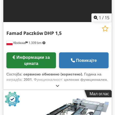
1
/
15
Famad Paczków
DHP 1,5
Kłodawa
1.339 km
Информации за
Повикајте
цената
Состојба:
сервисно обновено (користено)
, Година на
изградба:
2001
, Функционалност:
целосно функционален
,
Мал оглас