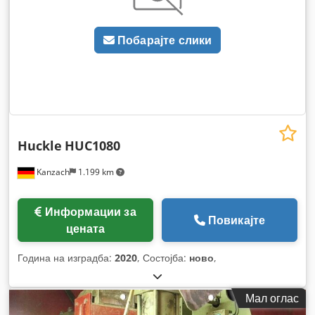
Побарајте слики
Huckle
HUC1080
Kanzach
1.199 km
Информации за
Повикајте
цената
Година на изградба:
2020
, Состојба:
ново
,
Мал оглас