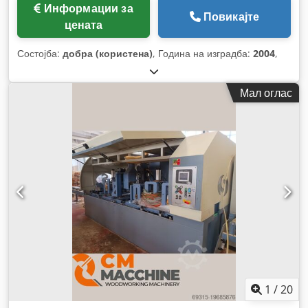
Информации за
Повикајте
цената
Состојба:
добра (користена)
, Година на изградба:
2004
,
Мал оглас
1
/
20