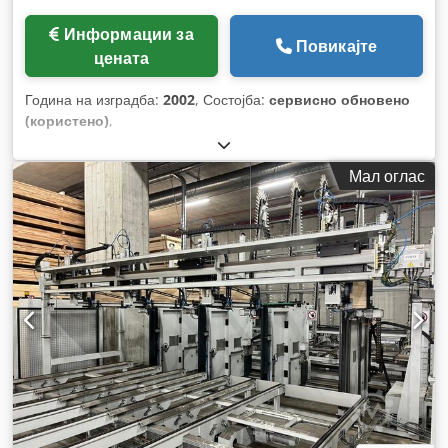
Информации за
Повикајте
цената
Година на изградба:
2002
, Состојба:
сервисно обновено
(користено)
,
Мал оглас