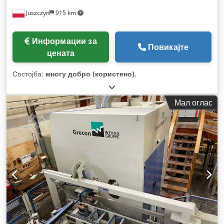
Juszczyn
915 km
Информации за
Повикајте
цената
Состојба:
многу добро (користено)
,
Мал оглас