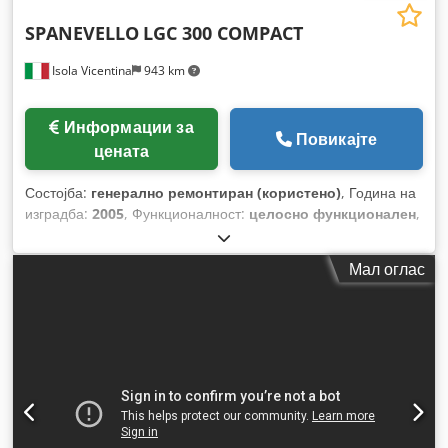
SPANEVELLO
LGC 300 COMPACT
Isola Vicentina
943 km
Информации за
Повикајте
цената
Состојба:
генерално ремонтиран (користено)
, Година на
изградба:
2005
, Функционалност:
целосно функционален
,
Мал оглас