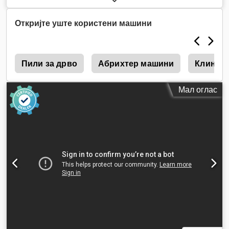
Откријте уште користени машини
r
Пили за дрво
Абрихтер машини
Клин К
Мал оглас