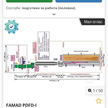
Состојба:
подготвен за работа (половен)
,
Мал оглас
1
/
50
FAMAD
PDFD-I