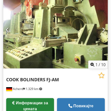
1
/
10
COOK BOLINDERS
FJ-AM
Achern
1.329 km
Информации за
Повикајте
цената