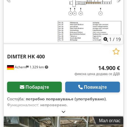
1
/
19
DIMTER
HK 400
14.900 €
Achern
1.329 km
фиксна цена додава се ДДВ
Побарајте
Повикајте
Состојба:
потребно поправување (употребувано)
,
Функционалност:
непроверено
,
Мал оглас