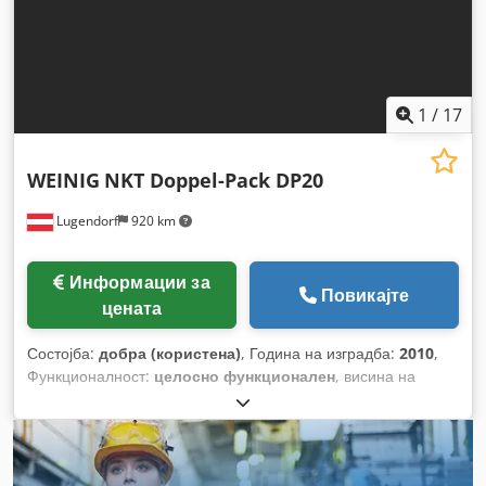
1
/
17
WEINIG
NKT Doppel-Pack DP20
Lugendorf
920 km
Информации за
Повикајте
цената
Состојба:
добра (користена)
, Година на изградба:
2010
,
Функционалност:
целосно функционален
, висина на
фрезање:
180 мм
,