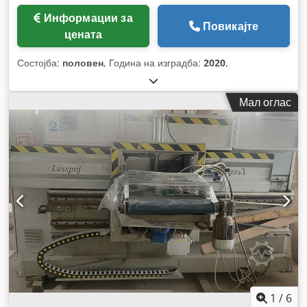
Информации за
Повикајте
цената
Состојба:
половен
, Година на изградба:
2020
,
Мал оглас
1
/
6