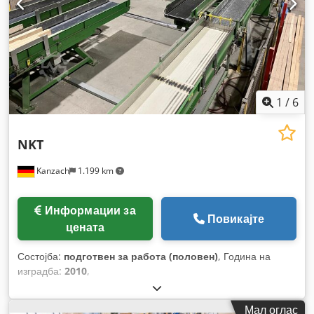
1
/
6
NKT
Kanzach
1.199 km
Информации за
Повикајте
цената
Состојба:
подготвен за работа (половен)
, Година на
изградба:
2010
,
Мал оглас