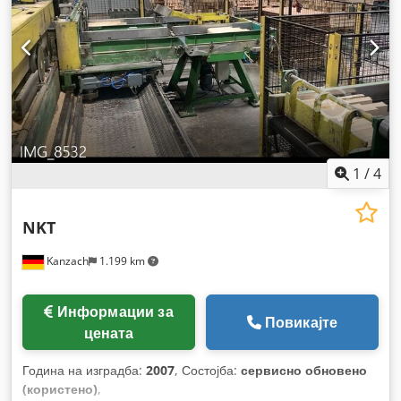
1
/
4
NKT
Kanzach
1.199 km
Информации за
Повикајте
цената
Година на изградба:
2007
, Состојба:
сервисно обновено
(користено)
,