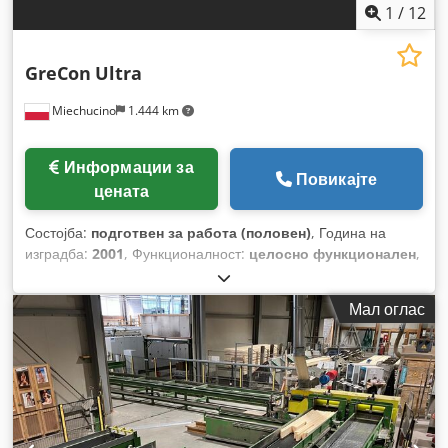
1
/
12
GreCon
Ultra
Miechucino
1.444 km
Информации за
Повикајте
цената
Состојба:
подготвен за работа (половен)
, Година на
изградба:
2001
, Функционалност:
целосно функционален
,
Мал оглас