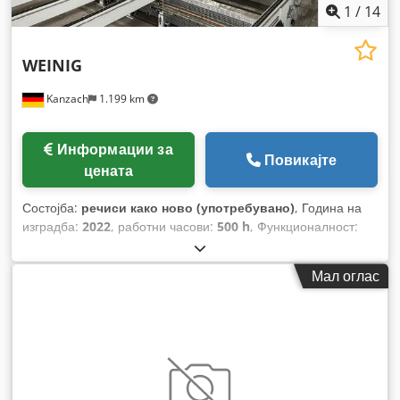
1
/
14
WEINIG
Kanzach
1.199 km
Информации за
Повикајте
цената
Состојба:
речиси како ново (употребувано)
, Година на
изградба:
2022
, работни часови:
500 h
, Функционалност:
целосно функционален
,
Мал оглас