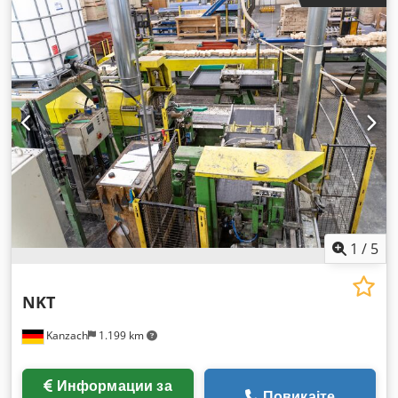
1
/
5
NKT
Kanzach
1.199 km
Информации за
Повикајте