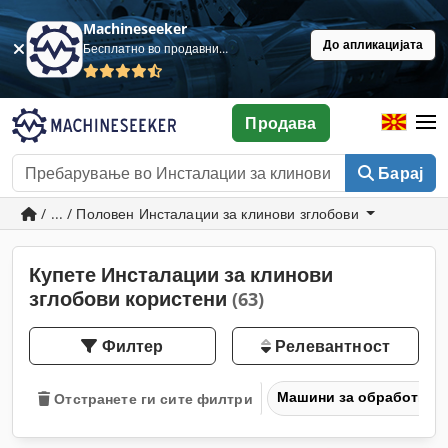
Machineseeker
До апликацијата
Бесплатно во продавница
Продава
Барај
/ ... / Половен Инсталации за клинови зглобови
Купете Инсталации за клинови
зглобови користени
(63)
Филтер
Релевантност
Машини за обработка н
Отстранете ги сите филтри