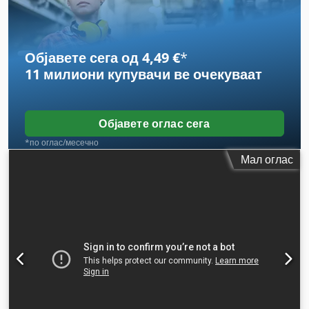
Објавете сега од 4,49 €
*
11 милиони купувачи
ве очекуваат
Објавете оглас сега
*по оглас/месечно
Мал оглас