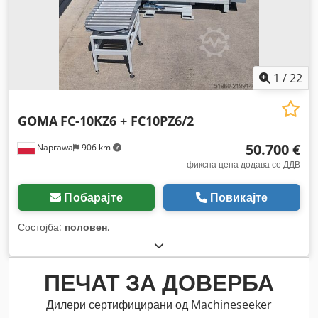
1
/
22
GOMA
FC-10KZ6 + FC10PZ6/2
50.700 €
Naprawa
906 km
фиксна цена додава се ДДВ
Побарајте
Повикајте
Состојба:
половен
,
ПЕЧАТ ЗА ДОВЕРБА
Дилери сертифицирани од Machineseeker