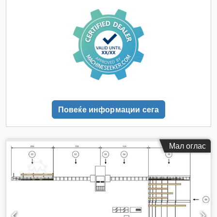
Повеќе информации сега
Мал оглас