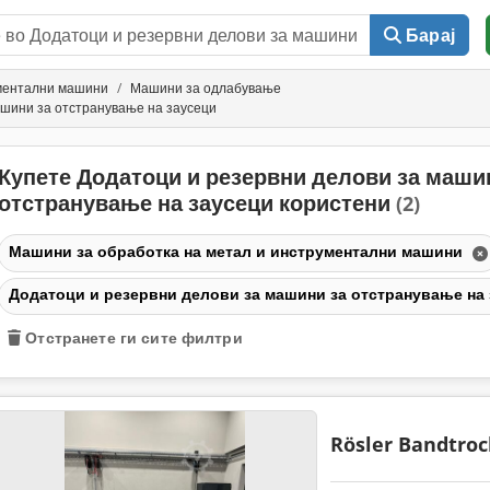
Барај
ументални машини
Машини за одлабување
ашини за отстранување на заусеци
Купете Додатоци и резервни делови за маши
отстранување на заусеци користени
(2)
Машини за обработка на метал и инструментални машини
Додатоци и резервни делови за машини за отстранување на
Отстранете ги сите филтри
Rösler Bandtroc