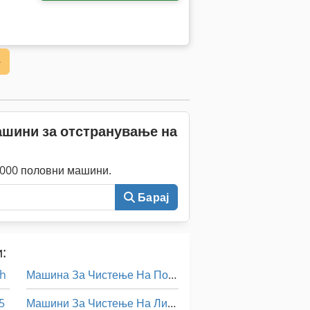
е
ашини за отстранување на
0.000 половни машини.
Барај
:
bh
Машина За Чистење На Подот
5
Машини За Чистење На Листови