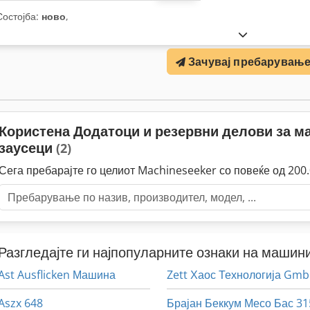
Состојба:
ново
,
Зачувај пребарувањ
Користена Додатоци и резервни делови за м
заусеци
(2)
Сега пребарајте го целиот Machineseeker со повеќе од 20
Разгледајте ги најпопуларните ознаки на машини
Ast Ausflicken Машина
Zett Хаос Технологија Gm
Aszx 648
Брајан Беккум Месо Бас 31