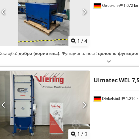
Ottobrunn
1.072 k
1
/
4
Состојба:
добра (користена)
, Функционалност:
целосно функцио
Ulmatec
WEL 7,5
Dinkelsbühl
1.216 
1
/
9