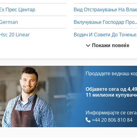
Ex Прес Центар
German
Вклучување Господ
Hsc 20 Linear
Водич
Покажи повеќе
International 433
Додатоци
Off-Road Автомобили
Лим-Свиткување Машини
Stavostroj Vp 200
Машина За Обработк
Продадете веднаш ко
Susemihl Gmbh Maschinenfabrik
Машина За Отстранување
Објавете сега од 4,49
11 милиони купувач
Информирајте се сега
+44 20 806 810 84