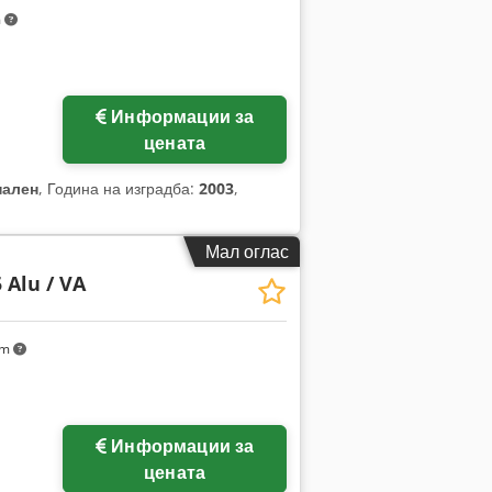
m
Информации за
цената
нален
, Година на изградба:
2003
,
Мал оглас
 Alu / VA
km
Информации за
цената