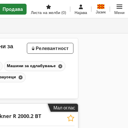
Продава
Јазик
Листа на желби
(0)
Најава
Мени
ни за
Релевантност
Машини за одлабување
 заусеци
Мал оглас
kner R 2000.2 BT