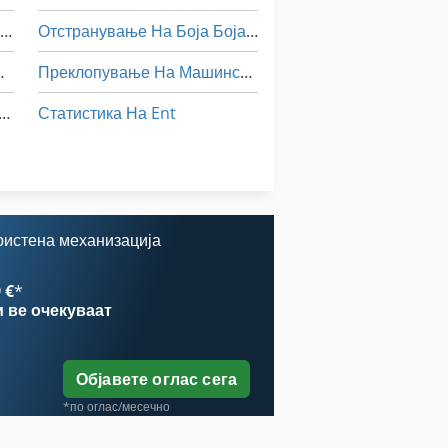
Вид Отстранување На Влакна
Отстранување На Боја Боја Ѕид
ар Профит 2
Преклопување На Машински Додатоци
 И Совети До Точење Од 500 Мм Вретено
Статистика На Ent
Текстил Машина За Чистење Индустриска Машина За Перење Пополнете Количина 22 Кг
Удирање И Сечење
а На Лим
ристена механизација
 €
*
и
ве очекуваат
Објавете оглас сега
*по оглас/месечно