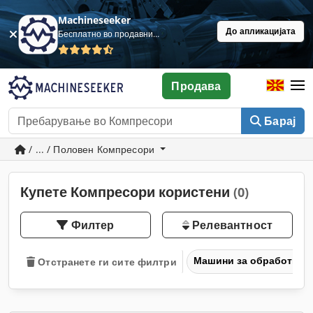
Machineseeker
До апликацијата
Бесплатно во продавница
Продава
Барај
/ ... / Половен Компресори
Купете Компресори користени
(0)
Филтер
Релевантност
Машини за обработка н
Отстранете ги сите филтри