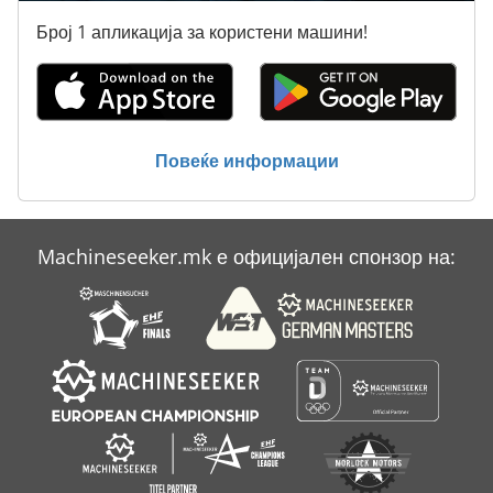
Контејнер
Број 1 апликација за користени машини!
Пријавете Се
Силосен Контејнер Со Вентил Ca 2 5 Cbm
Статистика На Ent
Повеќе информации
Тк Градите
Machineseeker.mk е официјален спонзор на: