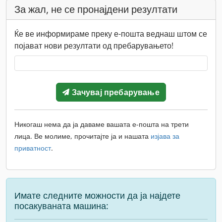
За жал, не се пронајдени резултати
Ќе ве информираме преку е-пошта веднаш штом се
појават нови резултати од пребарувањето!
Зачувај пребарување
Никогаш нема да ја даваме вашата е-пошта на трети
лица. Ве молиме, прочитајте ја и нашата
изјава за
приватност
.
Имате следните можности да ја најдете
посакуваната машина: