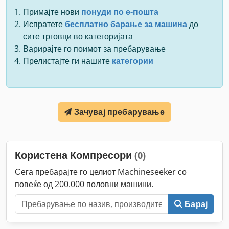
Примајте нови
понуди по е-пошта
Испратете
бесплатно барање за машина
до
сите трговци во категоријата
Варирајте го поимот за пребарување
Прелистајте ги нашите
категории
Зачувај пребарување
Користена Компресори
(0)
Сега пребарајте го целиот Machineseeker со
повеќе од 200.000 половни машини.
Барај