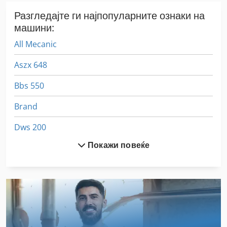
Разгледајте ги најпопуларните ознаки на
машини:
All Mecanic
Aszx 648
Bbs 550
Brand
Dws 200
Покажи повеќе
Ex Прес Центар
Ff Компресор
German
Hsc 20 Linear