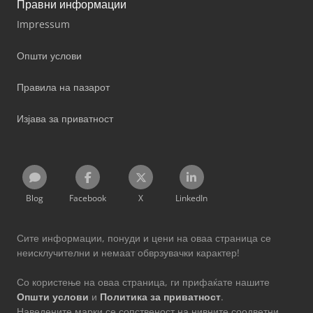
Правни информации
Impressum
Општи услови
Правила на пазарот
Изјава за приватност
Blog
Facebook
X
LinkedIn
Сите информации, понуди и цени на оваа страница се
неисклучителни и немаат обврзувачки карактер!
Со користење на оваа страница, ги прифаќате нашите
Општи услови
и
Политика за приватност
.
Наведените марки се сопственост на нивните соодветни