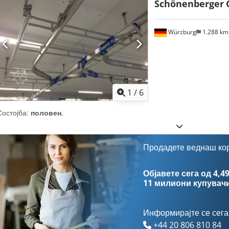
Schönenberger
Würzburg
1.288 k
1
/
6
Состојба:
половен
,
Продадете веднаш ко
Објавете сега од 4,49
11 милиони купувач
Информирајте се сега
+44 20 806 810 84