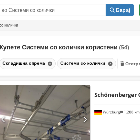
Барај
со колички
Купете Системи со колички користени
(54)
Складишна опрема
Системи со колички
Отстр
Schönenberger
Würzburg
1.288 k