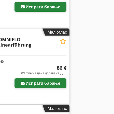
Испрати барање
Мал оглас
OMNIFLO
Linearführung
m
86 €
EXW фиксна цена додава се ДДВ
Испрати барање
Мал оглас