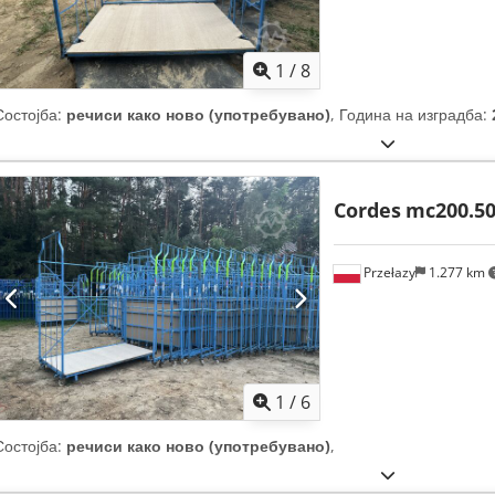
1
/
8
Состојба:
речиси како ново (употребувано)
, Година на изградба:
Cordes
mc200.5
Przełazy
1.277 km
1
/
6
Состојба:
речиси како ново (употребувано)
,