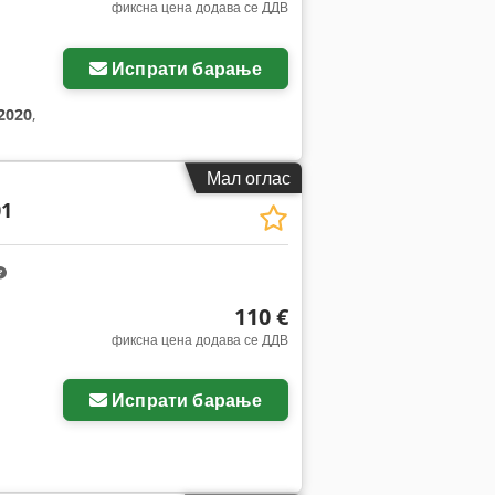
фиксна цена додава се ДДВ
Испрати барање
2020
,
Мал оглас
01
110 €
фиксна цена додава се ДДВ
Испрати барање