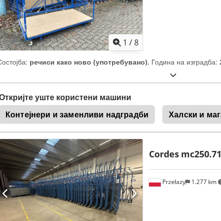
1
/
8
Состојба:
речиси како ново (употребувано)
, Година на изградба:
Откријте уште користени машини
Контејнери и заменливи надградби
Халски и ма
Cordes
mc250.7
Przełazy
1.277 km