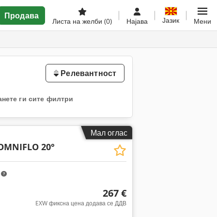
Продава
Јазик
Листа на желби
(0)
Најава
Мени
Релевантност
анете ги сите филтри
Мал оглас
OMNIFLO 20°
m
267 €
EXW фиксна цена додава се ДДВ