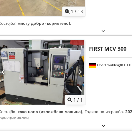
1
/
13
Состојба:
многу добро (користено)
,
FIRST
MCV 300
Obertraubling
1.11
Побарајте повеќе
сли
1
/
1
Состојба:
како нова (изложбена машина)
, Година на изградба:
20
функционален
,