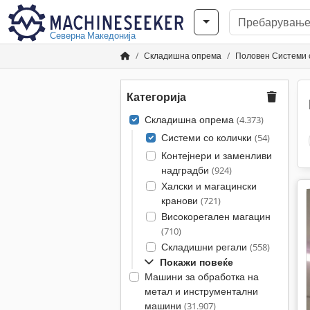
Северна Македонија
Складишна опрема
Половен Системи 
Категорија
Складишна опрема
(4.373)
Системи со колички
(54)
Контејнери и заменливи
надградби
(924)
Халски и магацински
кранови
(721)
Високорегален магацин
(710)
Складишни регали
(558)
Покажи повеќе
Машини за обработка на
метал и инструментални
машини
(31.907)