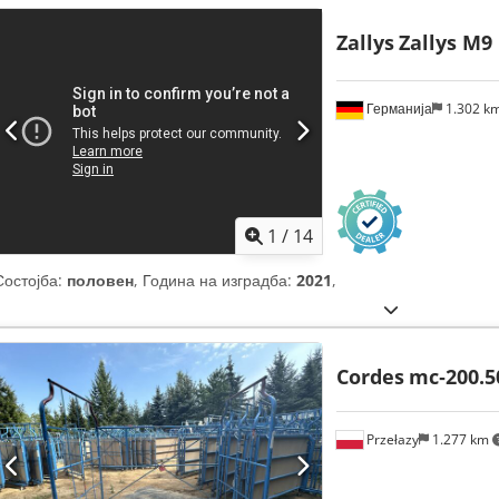
Zallys
Zallys M9
Германија
1.302 k
1
/
14
Состојба:
половен
, Година на изградба:
2021
,
Cordes
mc‑200.5
Przełazy
1.277 km