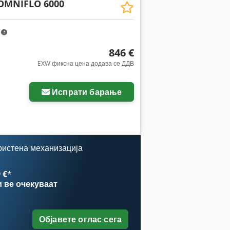
OMNIFLO 6000
m
846 €
EXW фиксна цена додава се ДДВ
Испрати барање
ристена механизација
 €
*
и
ве очекуваат
Објавете оглас сега