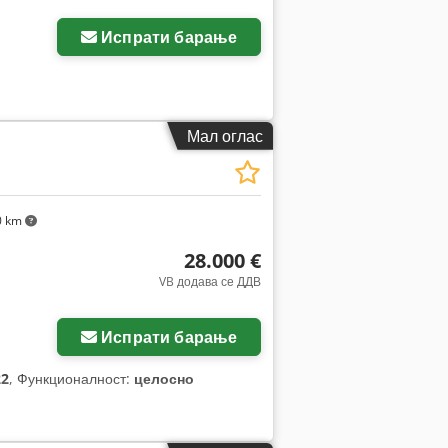
Испрати барање
Мал оглас
0 km
28.000 €
VB додава се ДДВ
ки
Испрати барање
22
, Функционалност:
целосно