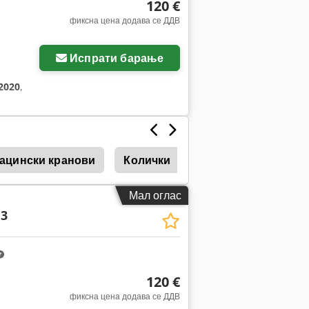
120 €
фиксна цена додава се ДДВ
Испрати барање
2020
,
гацински кранови
Колички
Honen
Mcv
Мал оглас
13
120 €
фиксна цена додава се ДДВ