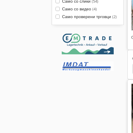
Само со слики
(54)
Само со видео
(4)
Само проверени трговци
(2)
Mazak Vtc
Mazak Vtc 41
Mc Km 250
Vtc