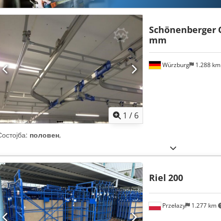
Schönenberger
mm
Würzburg
1.288 k
1
/
6
Состојба:
половен
,
Riel
200
Przełazy
1.277 km