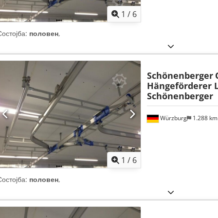
1
/
6
Состојба:
половен
,
Schönenberger
Hängeförderer 
Schönenberger
Würzburg
1.288 k
1
/
6
Состојба:
половен
,