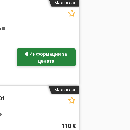
Мал оглас
m
Информации за
цената
Мал оглас
01
110 €