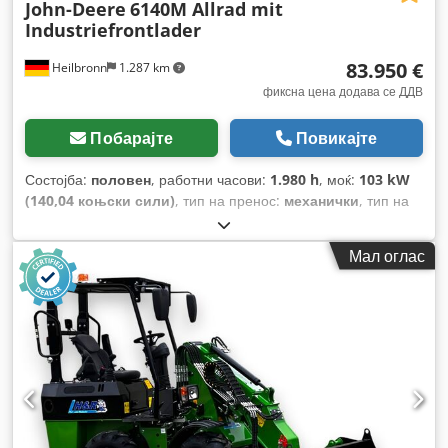
John-Deere
6140M Allrad mit
Industriefrontlader
83.950 €
Heilbronn
1.287 km
фиксна цена додава се ДДВ
Побарајте
Повикајте
Состојба:
половен
, работни часови:
1.980 h
, моќ:
103 kW
(140,04 коњски сили)
, тип на пренос:
механички
, тип на
гориво:
дизел
, прва регистрација:
05/2020
, боја:
зелено
,
вкупна тежина:
10.450 кг
, пробег:
1.980 км
, празна тежина:
Мал оглас
6.900 кг
, максимална носивост на товар:
3.550 кг
,
суспензија:
друго
, број на седишта:
2
, Опрема:
кабина,
клима уред, погон на сите тркала
,