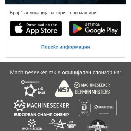
Преден Подигнувач За Мб Трак
Број 1 апликација за користени машини!
Пријавете Се
Статистика На Ent
Тешки Оптоварувања
Повеќе информации
Тк Градите
Machineseeker.mk е официјален спонзор на: