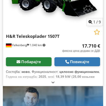
1
/
9
H&R
Teleskoplader 1507T
17.710 €
Falkenberg
1.040 km
фиксна цена додава се ДДВ
Побарајте
Повикајте
Состојба:
ново
, Функционалност:
целосно функционален
,
Година на изградба:
2025
, моќ:
18,39 kW (25,00 коњски
сили)
, произведувач на мотори:
Perkins
, тип на пренос:
автоматски
, тип на гориво:
дизел
, максимална брзина:
16
km/h
, Опрема:
дополнителни фарови, осветлување,
погон на сите тркала, приклучок за приколка,
хидраулични системи
,