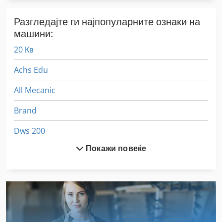
Разгледајте ги најпопуларните ознаки на
машини:
20 Кв
Achs Edu
All Mecanic
Brand
Dws 200
Покажи повеќе
Ex Прес Центар
Fngj 20
German
Hsc 20 Linear