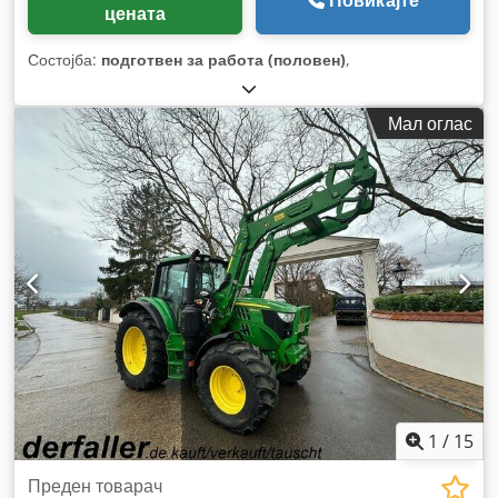
Повикајте
цената
Состојба:
подготвен за работа (половен)
,
Мал оглас
1
/
15
Преден товарач