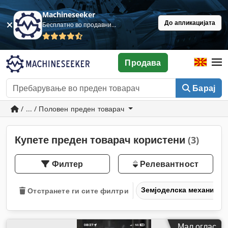
Machineseeker
До апликацијата
Бесплатно во продавница
Продава
Барај
/ ... / Половен преден товарач
Купете преден товарач користени
(3)
Филтер
Релевантност
Земјоделска механизац
Отстранете ги сите филтри
Мал оглас