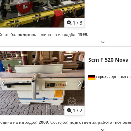
1
/
8
Состојба:
половен
, Година на изградба:
1999
,
Scm
F 520 Nova
Германија
1.369 k
1
/
2
Година на изградба:
2009
, Состојба:
подготвен за работа (полове