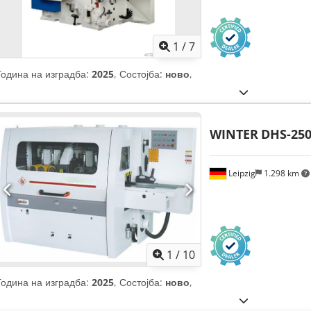
1
/
7
Година на изградба:
2025
, Состојба:
ново
,
WINTER
DHS-25
Leipzig
1.298 km
1
/
10
Година на изградба:
2025
, Состојба:
ново
,