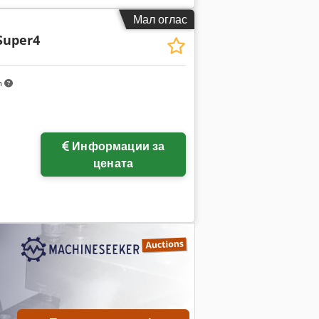
Мал оглас
Super4
m
Побарајте повеќе
Информации за
слики
цената