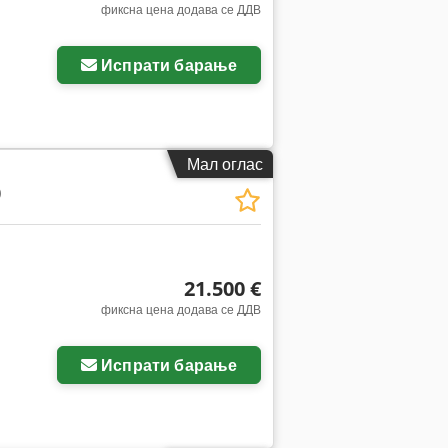
фиксна цена додава се ДДВ
Испрати барање
Мал оглас
0
21.500 €
фиксна цена додава се ДДВ
Испрати барање