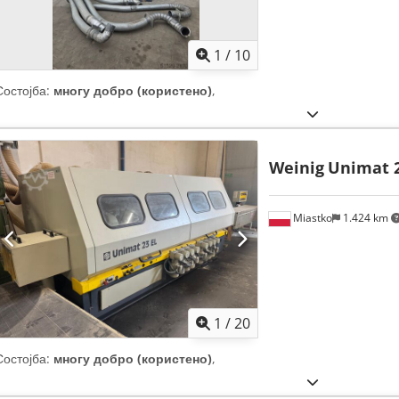
1
/
10
Состојба:
многу добро (користено)
,
Weinig
Unimat 2
Miastko
1.424 km
1
/
20
Состојба:
многу добро (користено)
,