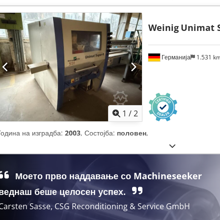
Weinig
Unimat 
Германија
1.531 k
1
/
2
Година на изградба:
2003
, Состојба:
половен
,
Моето прво наддавање со Machineseeker
веднаш беше целосен успех.
Carsten Sasse, CSG Reconditioning & Service GmbH