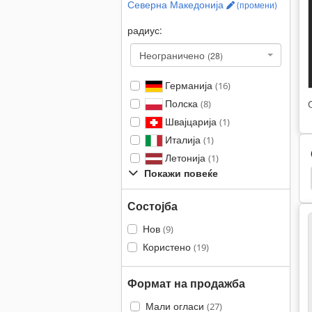
Северна Македонија
(промени)
радиус:
Неограничено
(28)
Германија
(16)
Полска
(8)
Швајцарија
(1)
Италија
(1)
Летонија
(1)
Покажи повеќе
 63
Weinig Profimat 22
Weinig Profimat 22 N
Состојба
Нов
(9)
Користено
(19)
Формат на продажба
Мали огласи
(27)