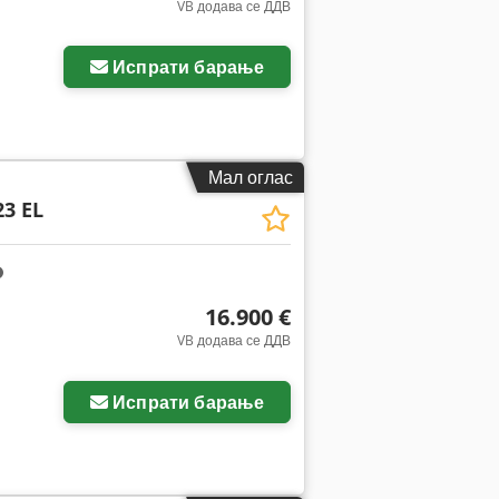
VB додава се ДДВ
Испрати барање
Мал оглас
3 EL
16.900 €
VB додава се ДДВ
Испрати барање