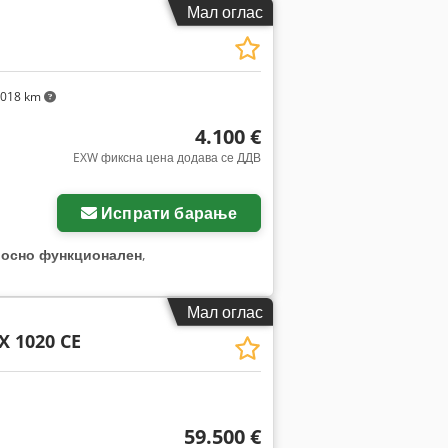
Мал оглас
.018 km
4.100 €
EXW фиксна цена додава се ДДВ
Испрати барање
лосно функционален
,
Мал оглас
 1020 CE
59.500 €