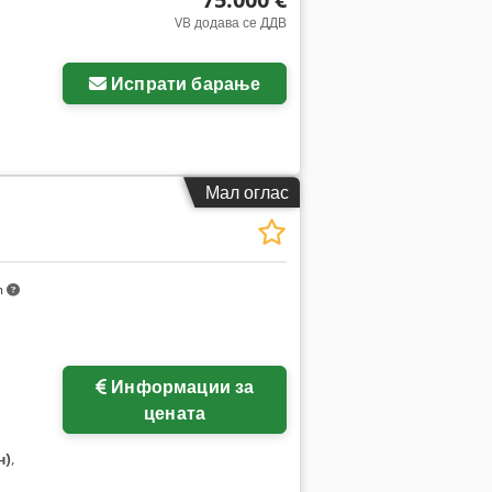
VB додава се ДДВ
Испрати барање
Мал оглас
m
Побарајте повеќе
Информации за
слики
цената
н)
,