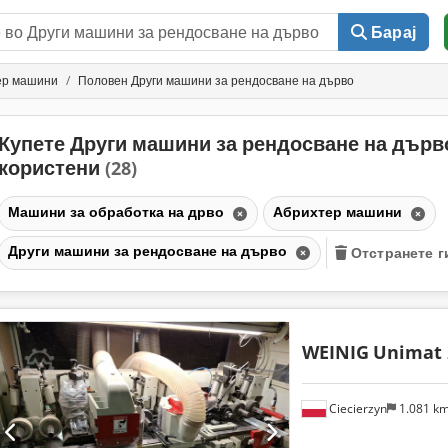
Барај
ер машини
Половен Други машини за рендосване на дърво
Купете Други машини за рендосване на дърв
користени
(28)
Машини за обработка на дрво
Абрихтер машини
Други машини за рендосване на дърво
Отстранете г
WEINIG
Unimat 
Ciecierzyn
1.081 k