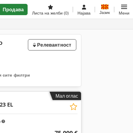
Продава
Јазик
Листа на желби
(0)
Најава
Мени
о
Релевантност
и сите филтри
Мал оглас
23 EL
m
75.000 €