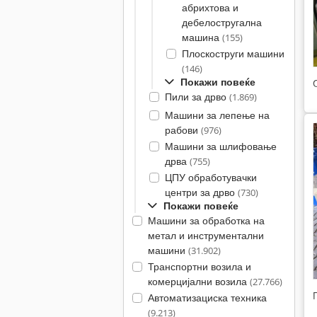
абрихтова и
дебелостругална
машина
(155)
Плоскоструги машини
(146)
Покажи повеќе
Пили за дрво
(1.869)
Машини за лепење на
рабови
(976)
Машини за шлифовање
дрва
(755)
ЦПУ обработувачки
центри за дрво
(730)
Покажи повеќе
Машини за обработка на
метал и инструментални
машини
(31.902)
Транспортни возила и
комерцијални возила
(27.766)
Автоматизациска техника
(9.213)