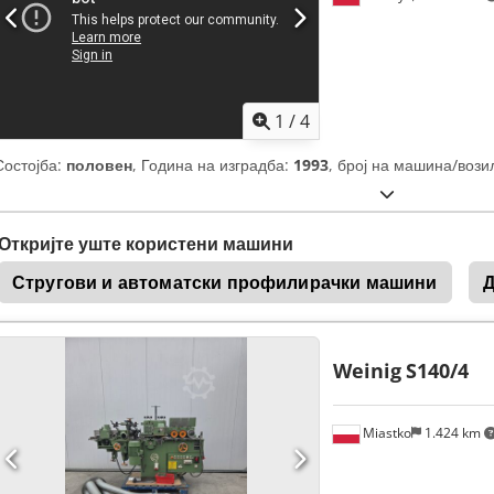
1
/
4
Состојба:
половен
, Година на изградба:
1993
, број на машина/вози
Откријте уште користени машини
Стругови и автоматски профилирачки машини
Д
Weinig
S140/4
Miastko
1.424 km