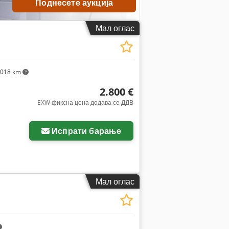
Поднесете аукција
Мал оглас
.018 km
2.800 €
EXW фиксна цена додава се ДДВ
Испрати барање
Мал оглас