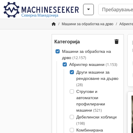
Северна Македонија
Машини за обработка на дрво
Абрихт
Категорија
Машини за обработка на
дрво
(12.157)
Абрихтер машини
(1.153)
Други машини за
рендосване на дърво
(28)
Стругови и
автоматски
профилирачки
машини
(521)
Дебелински хоблици
(198)
Комбинирана