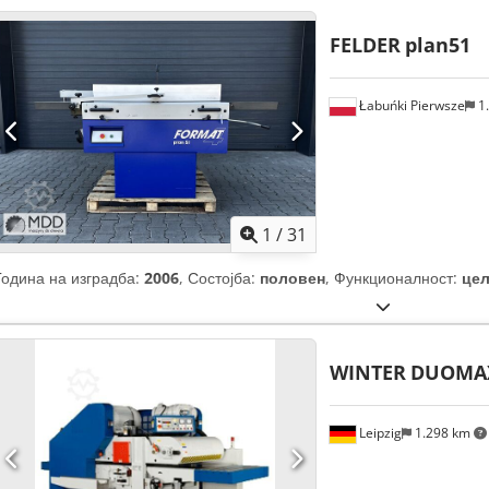
FELDER
plan51
Łabuńki Pierwsze
1
1
/
31
Година на изградба:
2006
, Состојба:
половен
, Функционалност:
це
WINTER
DUOMAX
Leipzig
1.298 km