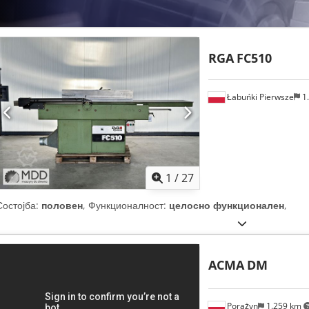
RGA
FC510
Łabuńki Pierwsze
1
1
/
27
Состојба:
половен
, Функционалност:
целосно функционален
,
ACMA
DM
Porażyn
1.259 km