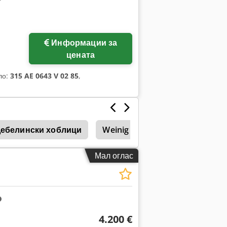
Информации за
цената
ло:
315 AE 0643 V 02 85
,
ебелински хоблици
Weinig Unimat 23 El
Hoffm
Мал оглас
4.200 €