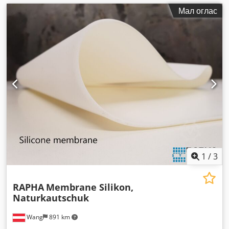
Мал оглас
1
/
3
RAPHA
Membrane Silikon,
Naturkautschuk
Wang
891 km