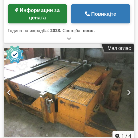
Информации за
Повикајте
цената
Година на изградба:
2023
, Состојба:
ново
,
Мал оглас
1
/
4