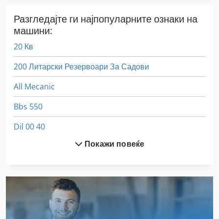
Разгледајте ги најпопуларните ознаки на
машини:
20 Кв
200 Литарски Резервоари За Садови
All Mecanic
Bbs 550
Dil 00 40
Покажи повеќе
Dws 200
Ex Прес Центар
Fngj 20
German