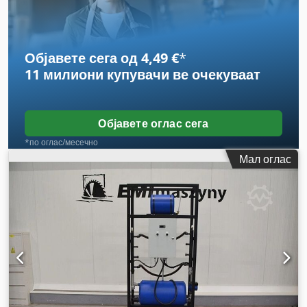
Објавете сега од 4,49 €
*
11 милиони купувачи
ве очекуваат
Објавете оглас сега
*по оглас/месечно
Мал оглас