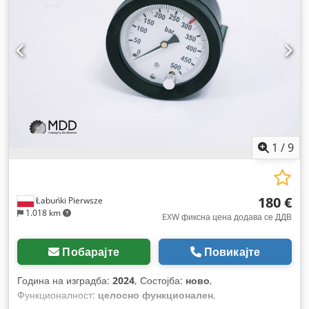
1
/
9
180 €
Łabuńki Pierwsze
1.018 km
EXW фиксна цена додава се ДДВ
Побарајте
Повикајте
Година на изградба:
2024
, Состојба:
ново
,
Функционалност:
целосно функционален
,