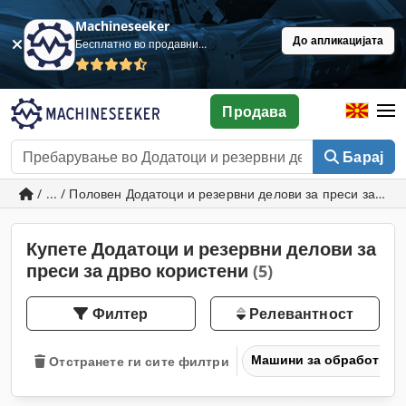
Machineseeker
До апликацијата
Бесплатно во продавница
Продава
Барај
/ ... / Половен Додатоци и резервни делови за преси за дрв
Купете Додатоци и резервни делови за
преси за дрво користени
(5)
Филтер
Релевантност
Машини за обработка н
Отстранете ги сите филтри