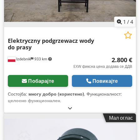
1
/
4
Elektryczny podgrzewacz wody
do prasy
2.800 €
Izdebnik
933 km
EXW фиксна цена додава се ДДВ
Побарајте
Повикајте
Состојба:
многу добро (користено)
, Функционалност:
целосно функционален
,
Мал оглас