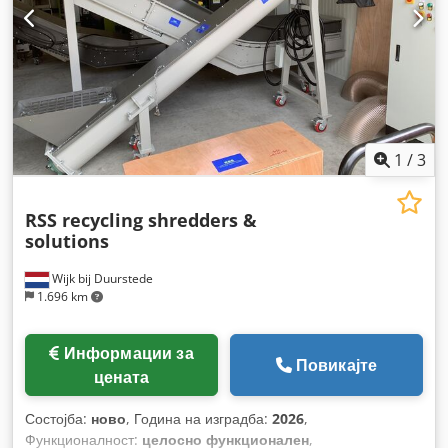
1
/
3
RSS recycling shredders &
solutions
Wijk bij Duurstede
1.696 km
Информации за
Повикајте
цената
Состојба:
ново
, Година на изградба:
2026
,
Функционалност:
целосно функционален
,