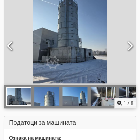
1
/
8
Податоци за машината
Ознака на машината: