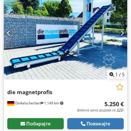
1
/
5
die magnetprofis
5.250 €
Dinkelscherben
1.149 km
фиксна цена додава се ДДВ
Побарајте
Повикајте