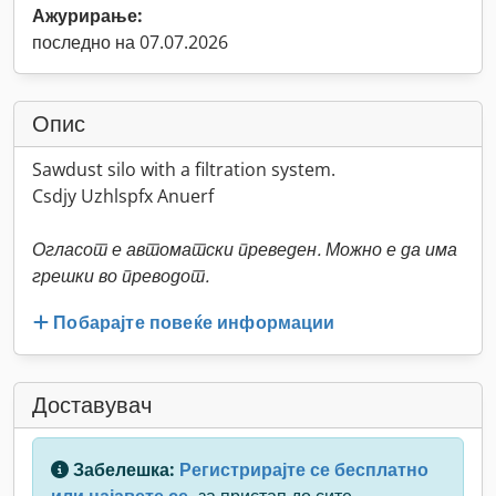
Ажурирање:
последно на 07.07.2026
Опис
Sawdust silo with a filtration system.
Csdjy Uzhlspfx Anuerf
Огласот е автоматски преведен. Можно е да има
грешки во преводот.
Побарајте повеќе информации
Доставувач
Забелешка:
Регистрирајте се бесплатно
или најавете се,
за пристап до сите