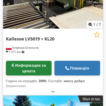
1
/
7
Kallesoe
LV5019 + KL20
Smętowo Graniczne
1.371 km
Информации за
Повикајте
цената
Година на изградба:
2000
, Состојба:
многу добро
(користено)
,
Мал оглас