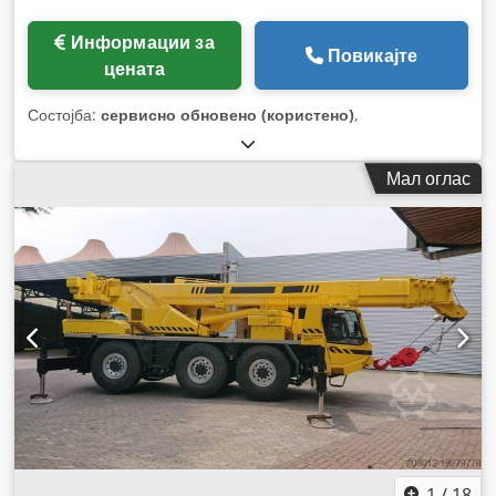
Информации за
Повикајте
цената
Состојба:
сервисно обновено (користено)
,
Мал оглас
1
/
18