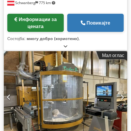
Schwanberg
775 km
Информации за
Повикајте
цената
Состојба:
многу добро (користено)
,
Мал оглас