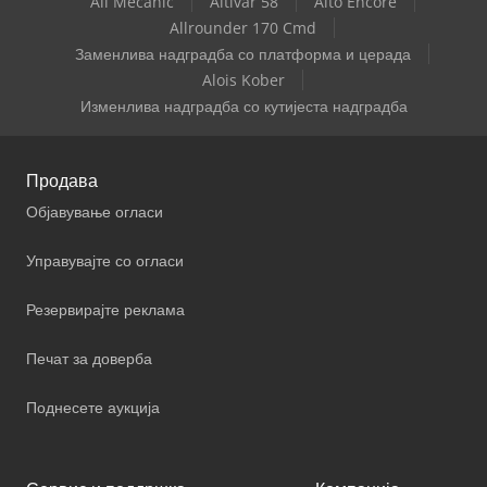
All Mecanic
Altivar 58
Alto Encore
Allrounder 170 Cmd
Заменлива надградба со платформа и церада
Alois Kober
Изменлива надградба со кутијеста надградба
Продава
Објавување огласи
Управувајте со огласи
Резервирајте реклама
Печат за доверба
Поднесете аукција