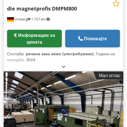
die magnetprofis
DMPM800
Ursberg
1.157 km
Информации за
Повикајте
цената
Состојба:
речиси како ново (употребувано)
, Година на
изградба:
2024
,
Мал оглас