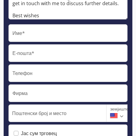
Име*
Е-пошта*
Телефон
Фирма
земјиште
Поштенски број и место
Јас сум трговец