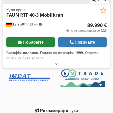
Кула кран
FAUN
RTF 40-3 Mobilkran
89.990 €
Lehrte
1.483 km
фиксна цена додава се ДДВ
Побарајте
Повикајте
Состојба:
половен
, Година на изградба:
1999
, Опрема:
погон на сите тркала
,
Рекламирајте тука