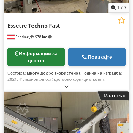
1
/
7
Essetre
Techno Fast
Friedburg
978 km
Информации за
Повикајте
цената
Состојба:
многу добро (користено)
, Година на изградба:
2021
, Функционалност:
целосно функционален
,
Мал оглас