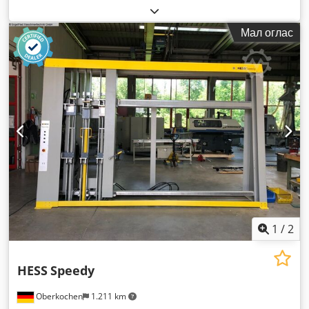
Мал оглас
1
/
2
HESS
Speedy
Oberkochen
1.211 km