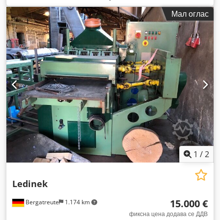
Мал оглас
1
/
2
Ledinek
15.000 €
Bergatreute
1.174 km
фиксна цена додава се ДДВ