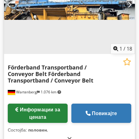
1
/
18
Förderband Transportband /
Conveyor Belt
Förderband
Transportband / Conveyor Belt
Wartenberg
1.076 km
Информации за
Повикајте
цената
Состојба:
половен
,