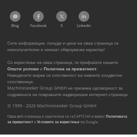
Blog
Facebook
X
LinkedIn
Сите информации, понуди и цени на оваа страница се
неисклучителни и немаат обврзувачки карактер!
Со користење на оваа страница, ги прифаќате нашите
Општи услови
и
Политика за приватност
.
Наведените марки се сопственост на нивните соодветни
сопственици.
Machineseeker Group GmbH не презема одговорност за
содржината на поврзаните надворешни интернет-страници.
© 1999 - 2026 Machineseeker Group GmbH
Оваа веб-страница е заштитена со reCAPTCHA и важат
Политиката
за приватност
и
Условите за користење
на Google.