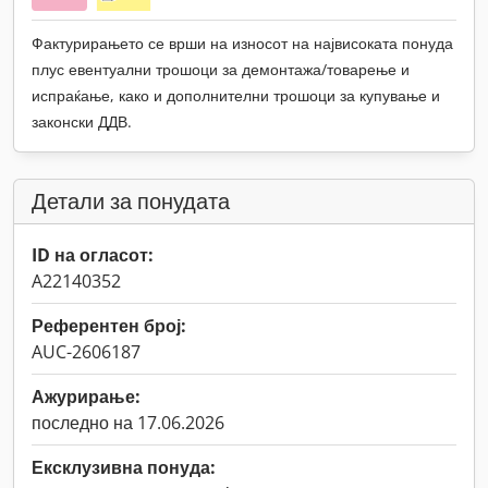
Фактурирањето се врши на износот на највисоката понуда
плус евентуални трошоци за демонтажа/товарење и
испраќање, како и дополнителни трошоци за купување и
законски ДДВ.
Детали за понудата
ID на огласот:
A22140352
Референтен број:
AUC-2606187
Ажурирање:
последно на 17.06.2026
Ексклузивна понуда: