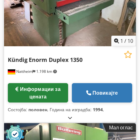
1
/
10
Kündig
Enorm Duplex 1350
Nattheim
1.198 km
Информации за
Повикајте
цената
Состојба:
половен
, Година на изградба:
1994
,
Мал оглас