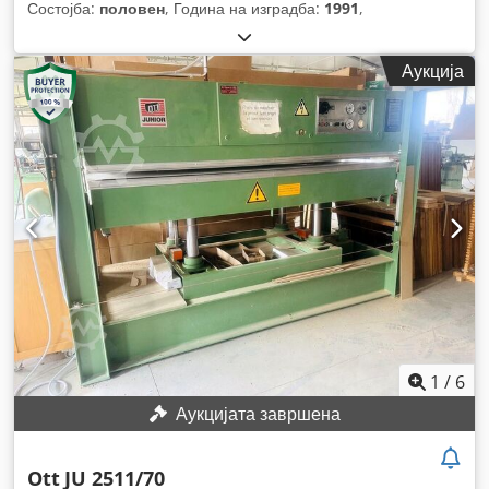
Состојба:
половен
, Година на изградба:
1991
,
Аукција
1
/
6
Аукцијата завршена
Ott
JU 2511/70