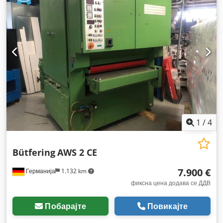
1
/
4
Bütfering
AWS 2 CE
7.900 €
Германија
1.132 km
фиксна цена додава се ДДВ
Побарајте
Повикајте