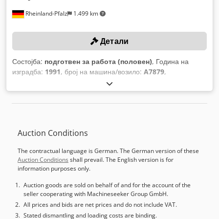
Rheinland-Pfalz
1.499 km
Детали
Состојба:
подготвен за работа (половен)
, Година на
изградба:
1991
, број на машина/возило:
A7879
,
Функционалност:
целосно функционален
, притисна сила:
70 t
, вкупна тежина:
3.000 кг
, ширина на отворање:
400 мм
,
Auction Conditions
The contractual language is German. The German version of these
Auction Conditions
shall prevail. The English version is for
information purposes only.
Auction goods are sold on behalf of and for the account of the
seller cooperating with Machineseeker Group GmbH.
All prices and bids are net prices and do not include VAT.
Stated dismantling and loading costs are binding.