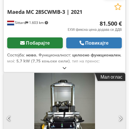
Maeda
MC 285CWMB-3 | 2021
81.500 €
Sittard
1.603 km
EXW фиксна цена додава се ДДВ
Побарајте
Повикајте
Состојба:
ново
, Функционалност:
целосно функционален
,
моќ:
5,7 kW (7,75 коњски сили)
, тип на пренос:
хидростат
, боја:
зелено
, вкупна тежина:
1.995 кг
, кревачка
моќ:
2.820 kg/m
, висина на подигнување:
8.700 мм
,
Мал оглас
големина на гумата:
Rubber tracks
, состојба на гумите:
100 процент
, Година на изградба:
2021
, работни часови:
2
h
, Опрема:
борден компјутер, дополнителни фарови,
хидраулични системи
,