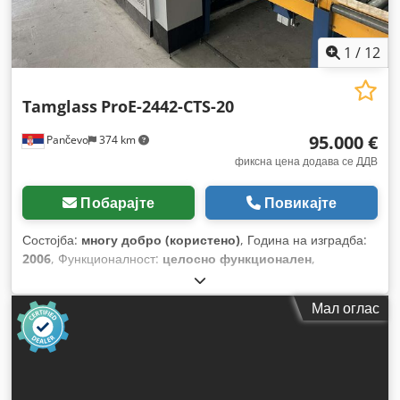
1
/
12
Tamglass
ProE-2442-CTS-20
95.000 €
Pančevo
374 km
фиксна цена додава се ДДВ
Побарајте
Повикајте
Состојба:
многу добро (користено)
, Година на изградба:
2006
, Функционалност:
целосно функционален
,
Мал оглас