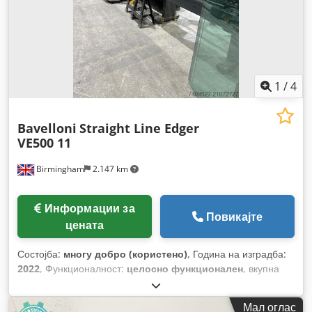
1
/
4
Bavelloni
Straight Line Edger
VE500 11
Birmingham
2.147 km
Информации за
Повикајте
цената
Состојба:
многу добро (користено)
, Година на изградба:
2022
, Функционалност:
целосно функционален
, вкупна
должина:
7.800 мм
,
Мал оглас