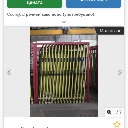
цената
Состојба:
речиси како ново (употребувано)
,
Мал оглас
1
/
7