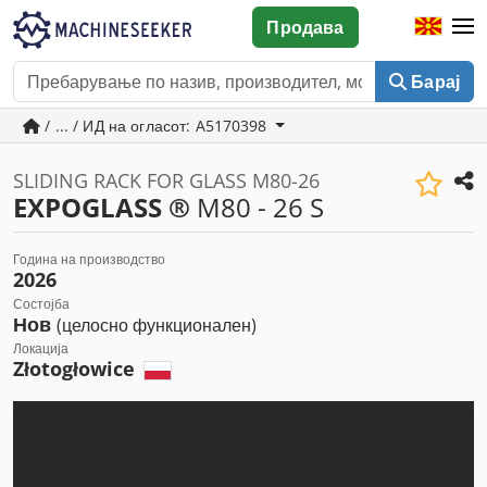
Продава
Барај
/ ... / ИД на огласот: A5170398
SLIDING RACK FOR GLASS M80-26
EXPOGLASS ®
M80 - 26 S
Година на производство
2026
Состојба
Нов
(целосно функционален)
Локација
Złotogłowice