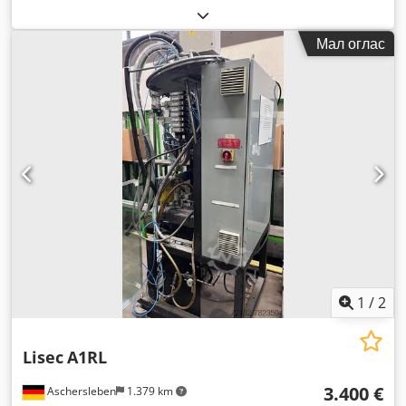
Мал оглас
1
/
2
Lisec
A1RL
3.400 €
Aschersleben
1.379 km