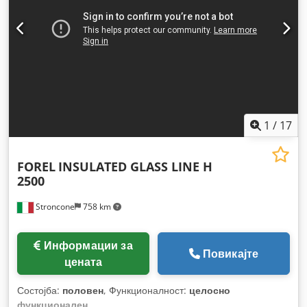
1
/
17
FOREL
INSULATED GLASS LINE H
2500
Stroncone
758 km
Информации за
Повикајте
цената
Состојба:
половен
, Функционалност:
целосно
функционален
,