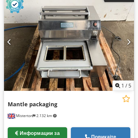
1
/
5
Mantle packaging
Misterton
2.132 km
Информации за
Повикајте