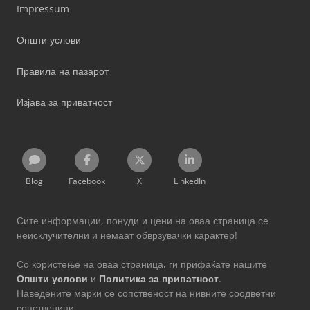
Impressum
Општи услови
Правила на пазарот
Изјава за приватност
Blog
Facebook
X
LinkedIn
Сите информации, понуди и цени на оваа страница се
неисклучителни и немаат обврзувачки карактер!
Со користење на оваа страница, ги прифаќате нашите
Општи услови
и
Политика за приватност
.
Наведените марки се сопственост на нивните соодветни
сопственици.