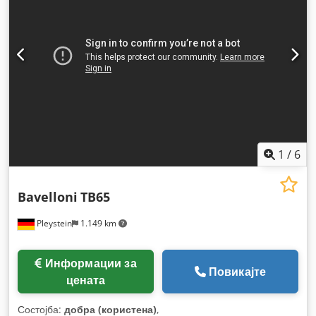
1
/
6
Bavelloni
TB65
Pleystein
1.149 km
Информации за
Повикајте
цената
Состојба:
добра (користена)
,