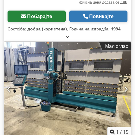
фиксна цена додава се ДДВ
Побарајте
Повикајте
Состојба:
добра (користена)
, Година на изградба:
1994
,
Мал оглас
1
/
15