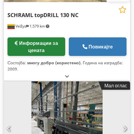
SCHRAML
topDRILL 130 NC
Velžys
1.579 km
Информации за
Повикајте
цената
Состојба:
многу добро (користено)
, Година на изградба:
2009
,
Мал оглас