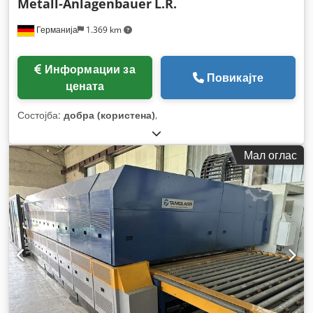
Metall-Anlagenbauer
L.R.
Германија
1.369 km
Информации за
Повикајте
цената
Состојба:
добра (користена)
,
Мал оглас