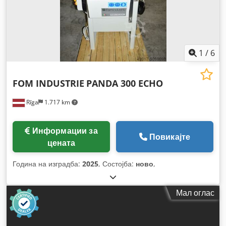
1
/
6
FOM INDUSTRIE
PANDA 300 ECHO
Rīga
1.717 km
Информации за
Повикајте
цената
Година на изградба:
2025
, Состојба:
ново
,
Мал оглас