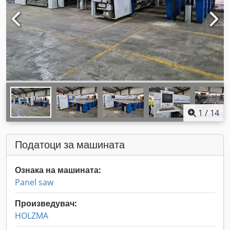
1
/
14
Податоци за машината
Ознака на машината:
Panel saw
Произведувач:
HOLZMA