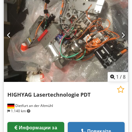
1
/
8
HIGHYAG Lasertechnologie
PDT
Dietfurt an der Altmühl
1.140 km
Информации за
Повикајте