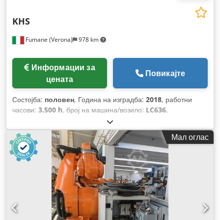
KHS
Fumane (Verona)
978 km
Информации за
Повикајте
цената
Состојба:
половен
, Година на изградба:
2018
, работни
часови:
3.500 h
, број на машина/возило:
LC636
,
Мал оглас