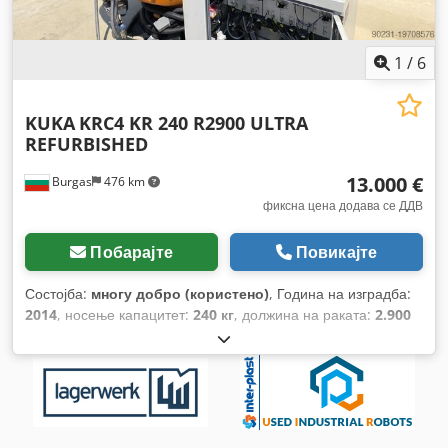
1
/
6
KUKA
KRC4 KR 240 R2900 ULTRA
REFURBISHED
13.000 €
Burgas
476 km
фиксна цена додава се ДДВ
Побарајте
Повикајте
Состојба:
многу добро (користено)
, Година на изградба:
2014
, носење капацитет:
240 кг
, должина на раката:
2.900
мм
, произведувач на контролери:
KUKA
, модел на
контролер:
KRC4
,