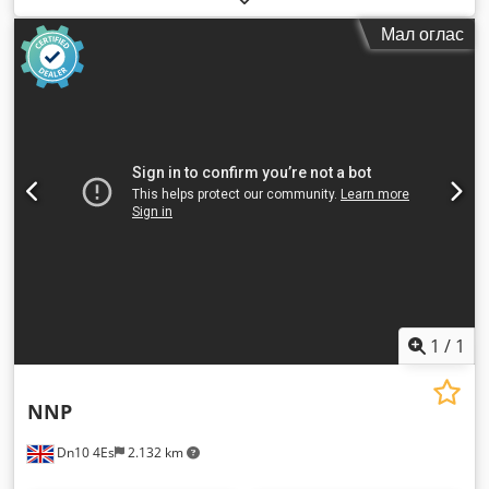
Мал оглас
1
/
1
NNP
Dn10 4Es
2.132 km