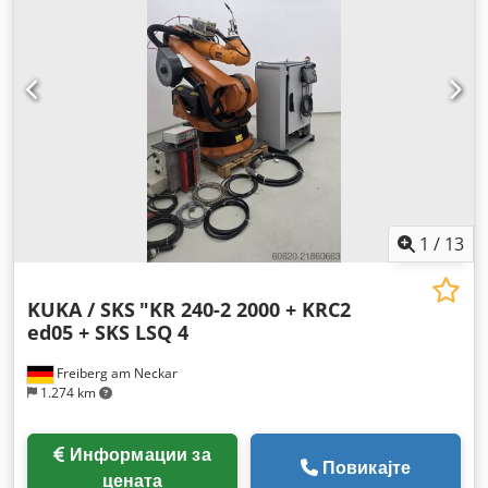
1
/
13
KUKA / SKS
"KR 240-2 2000 + KRC2
ed05 + SKS LSQ 4
Freiberg am Neckar
1.274 km
Информации за
Повикајте
цената