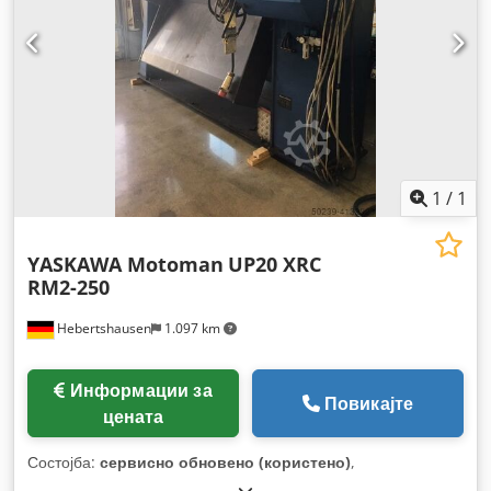
1
/
1
YASKAWA Motoman
UP20 XRC
RM2-250
Hebertshausen
1.097 km
Информации за
Повикајте
цената
Состојба:
сервисно обновено (користено)
,