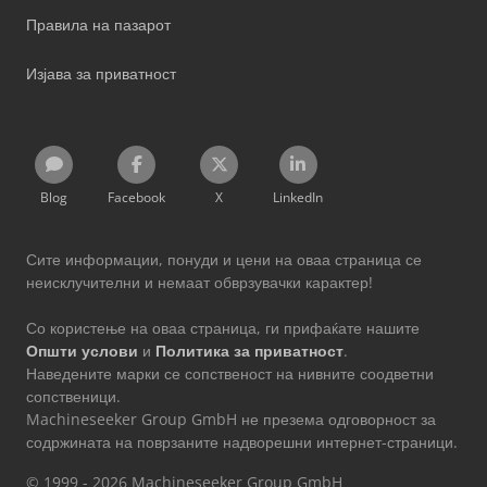
Правила на пазарот
Изјава за приватност
Blog
Facebook
X
LinkedIn
Сите информации, понуди и цени на оваа страница се
неисклучителни и немаат обврзувачки карактер!
Со користење на оваа страница, ги прифаќате нашите
Општи услови
и
Политика за приватност
.
Наведените марки се сопственост на нивните соодветни
сопственици.
Machineseeker Group GmbH не презема одговорност за
содржината на поврзаните надворешни интернет-страници.
© 1999 - 2026 Machineseeker Group GmbH