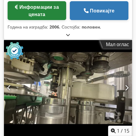
Информации за
Повикајте
цената
Година на изградба:
2006
, Состојба:
половен
,
Мал оглас
1
/
15