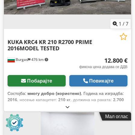
1
/
7
KUKA
KRC4 KR 210 R2700 PRIME
2016MODEL TESTED
12.800 €
Burgas
476 km
фиксна цена додава се ДДВ
Побарајте
Повикајте
Состојба:
многу добро (користено)
, Година на изградба:
2016
, носење капацитет:
210 кг
, должина на раката:
2.700
мм
, произведувач на контролери:
KUKA
, модел на
контролер:
KRC4
,
Мал оглас