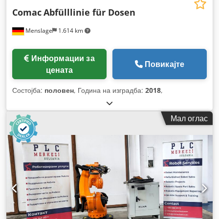
Comac
Abfülllinie für Dosen
Menslage
1.614 km
Информации за
Повикајте
цената
Состојба:
половен
, Година на изградба:
2018
,
Мал оглас