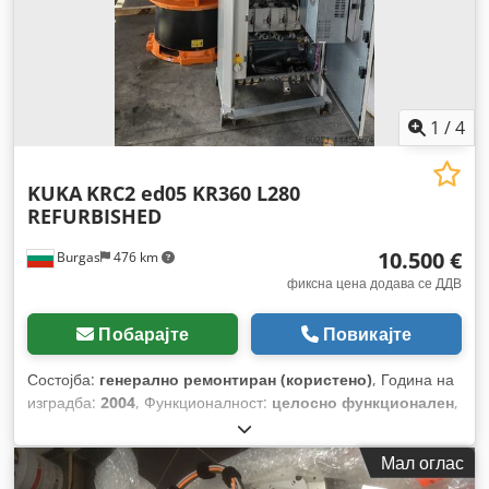
1
/
4
KUKA
KRC2 ed05 KR360 L280
REFURBISHED
10.500 €
Burgas
476 km
фиксна цена додава се ДДВ
Побарајте
Повикајте
Состојба:
генерално ремонтиран (користено)
, Година на
изградба:
2004
, Функционалност:
целосно функционален
,
носење капацитет:
360 кг
, должина на раката:
3.076 мм
,
Мал оглас