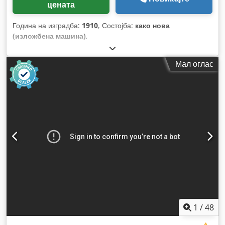
цената
Година на изградба:
1910
, Состојба:
како нова
(изложбена машина)
,
Мал оглас
1
/
48