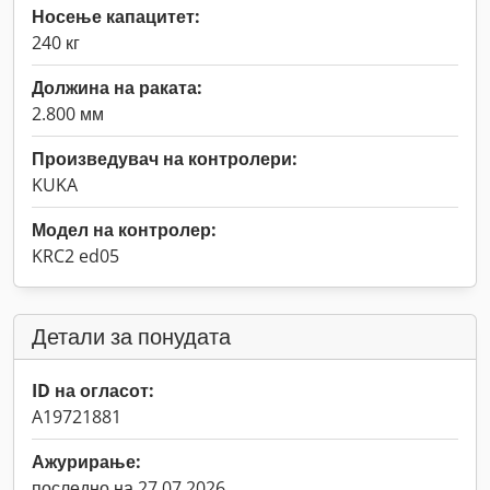
Носење капацитет:
240 кг
Должина на раката:
2.800 мм
Произведувач на контролери:
KUKA
Модел на контролер:
KRC2 ed05
Детали за понудата
ID на огласот:
A19721881
Ажурирање:
последно на 27.07.2026