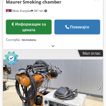
Maurer
Smoking chamber
Mala Vranjska
381 km
Информации за
Повикајте
цената
Состојба:
половен
,
Мал оглас