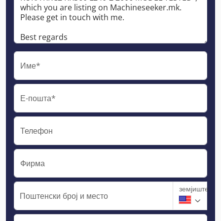
Име*
Е-пошта*
Телефон
Фирма
земјиште
Поштенски број и место