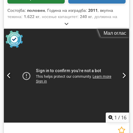
Состојба:
половен
, Година на изградба:
2011
, вкупна
тежина:
1.622 кг
, носење капацитет:
240 кг
, должина на
раката:
2.700 мм
,
Мал оглас
1
/
16