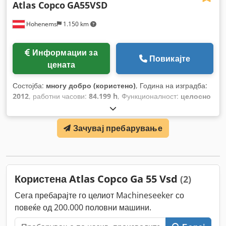
Atlas Copco
GA55VSD
Hohenems
1.150 km
Информации за
Повикајте
цената
Состојба:
многу добро (користено)
, Година на изградба:
2012
, работни часови:
84.199 h
, Функционалност:
целосно
функционален
,
Зачувај пребарување
Користена Atlas Copco Ga 55 Vsd
(2)
Сега пребарајте го целиот Machineseeker со
повеќе од 200.000 половни машини.