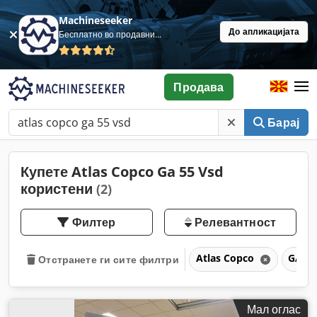
Machineseeker
До апликацијата
Бесплатно во продавница
Продава
Барај
Купете Atlas Copco Ga 55 Vsd
користени
(2)
Филтер
Релевантност
Atlas Copco
GA 5
Отстранете ги сите филтри
Мал оглас