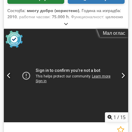
Состојба:
многу добро (користено)
, Година на изградба:
2010
, работни часови:
75.000 h
, Функционалност:
целосно
функционален
,
Мал оглас
1
/
15