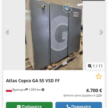
1
/
11
Atlas Copco
GA 55 VSD FF
4.700 €
Bystrzyca
1.093 km
фиксна цена додава се ДДВ
Побарајте
Повикајте