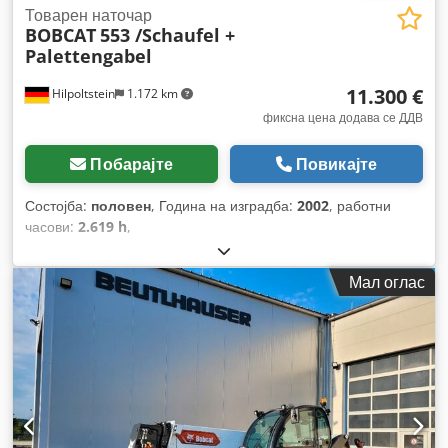
Товарен наточар
BOBCAT
553 /Schaufel +
Palettengabel
11.300 €
Hilpoltstein
1.172 km
фиксна цена додава се ДДВ
Побарајте
Повикајте
Состојба:
половен
, Година на изградба:
2002
, работни
часови:
2.619 h
,
Мал оглас