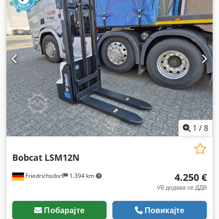
2.145 мм
, моќ:
16 kW (21,75 коњски сили)
, ширина на
вилушкарската рамка:
1.116 мм
, должина на вилушките:
1.200 мм
, празна тежина:
4.850 кг
, вкупна должина:
2.520
мм
, тип на погон:
Elektro
, градежна ширина:
1.244 мм
,
1
/
8
Bobcat
LSM12N
4.250 €
Friedrichsdorf
1.394 km
VB додава се ДДВ
Побарајте
Повикајте