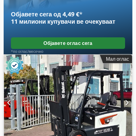
Објавете сега од 4,49 €
*
11 милиони купувачи
ве очекуваат
Објавете оглас сега
*по оглас/месечно
Мал оглас