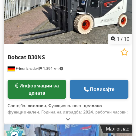
1
/
10
Bobcat
B30NS
Friedrichsdorf
1.394 km
Информации за
Повикајте
цената
Состојба:
половен
, Функционалност:
целосно
функционален
, Година на изградба:
2024
, работни часови:
70 h
, носење капацитет:
3.000 кг
, висина на подигнување:
4.710 мм
, слободно подигање:
1.475 мм
, тип на гориво:
Мал оглас
електричен
, тип на јарбол:
триплекс
, градежна височина: