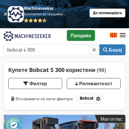
Machineseeker
До апликацијата
Бесплатно во продавница
Продава
Барај
Купете Bobcat S 300 користени
(98)
Филтер
Релевантност
Bobcat
Отстранете ги сите филтри
Мал оглас