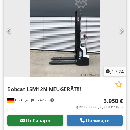
1
/
24
Bobcat
LSM12N NEUGERÄT!!!
3.950 €
Nürtingen
1.247 km
фиксна цена додава се ДДВ
Побарајте
Повикајте