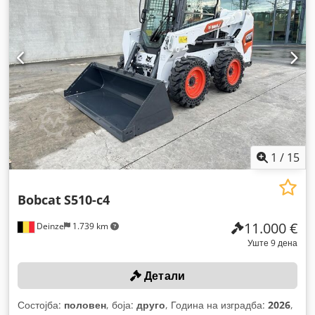
1
/
15
Bobcat
S510-c4
11.000 €
Deinze
1.739 km
Уште 9 дена
Детали
Состојба:
половен
, боја:
друго
, Година на изградба:
2026
,