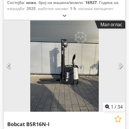
Состојба:
ново
, број на машина/возило:
16927
, Година на
изградба:
2025
, работни часови:
1 h
, носење капацитет:
1.200 кг
, висина на подигнување:
3.620 мм
, центар на
товарот:
600 мм
, тип на гориво:
електричен
, тип на јарбол:
Мал оглас
симплекс
, градежна височина:
2.280 мм
, напон на
батеријата:
24 V
, должина на вилушките:
1.150 мм
, вкупна
тежина:
576 кг
,
1
/
34
Bobcat
BSR16N-I