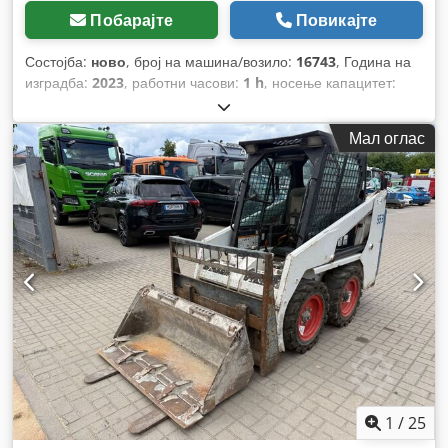
Побарајте
Повикајте
Состојба:
ново
, број на машина/возило:
16743
, Година на
изградба:
2023
, работни часови:
1 h
, носење капацитет:
1.500 кг
, висина на подигнување:
4.750 мм
, слободно
подигање:
1.545 мм
, центар на товарот:
500 мм
, тип на
Мал оглас
гориво:
електричен
, тип на јарбол:
триплекс
, градежна
височина:
2.130 мм
, напон на батеријата:
48 V
, должина на
вилушките:
1.200 мм
, големина на предната гума:
18x7-8
,
димензија на задна гума:
15x4,5-8
, вкупна тежина:
3.140 кг
,
1
/
25