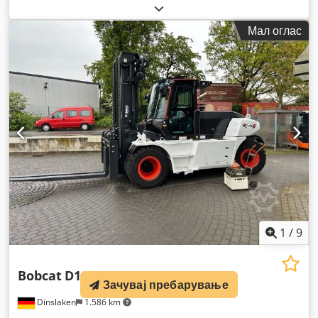
Мал оглас
1
/
9
Bobcat
D160S-9
Зачувај пребарување
Dinslaken
1.586 km