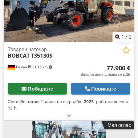
1
/
5
Товарен наточар
BOBCAT
T35130S
77.900 €
Passau
1.016 km
фиксна цена додава се ДДВ
Побарајте
Повикајте
Состојба:
ново
, Година на изградба:
2023
, работни часови:
15 h
,
Мал оглас