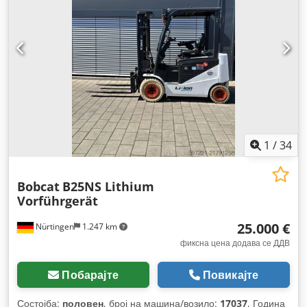
1
/
34
Bobcat
B25NS Lithium
Vorführgerät
25.000 €
Nürtingen
1.247 km
фиксна цена додава се ДДВ
Побарајте
Повикајте
Состојба:
половен
, број на машина/возило:
17037
, Година