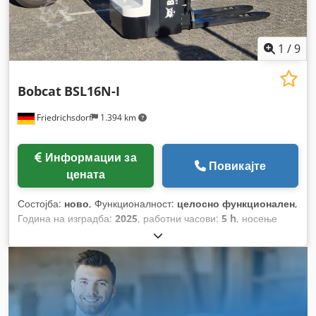
1
/
9
Bobcat
BSL16N-I
Friedrichsdorf
1.394 km
Информации за
Повикајте
цената
Состојба:
ново
, Функционалност:
целосно функционален
,
Година на изградба:
2025
, работни часови:
5 h
, носење
капацитет:
1.600 кг
, висина на подигнување:
4.620 мм
,
слободно подигање:
1.520 мм
, тип на гориво:
електричен
,
тип на јарбол:
триплекс
, градежна височина:
2.108 мм
,
должина на вилушките:
1.150 мм
, празна тежина:
1.340 кг
,
вкупна должина:
1.964 мм
, тип на погон:
Elektro
, градежна
ширина:
820 мм
,