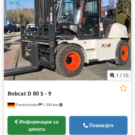
1
/
10
Bobcat
D 80 S - 9
Friedrichsdorf
1.394 km
Информации за
Повикајте
цената