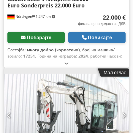
Euro Sonderpreis 22.000 Euro
22.000 €
Nürtingen
1.247 km
фиксна цена додава се ДДВ
Побарајте
Повикајте
Состојба:
многу добро (користено)
, број на машина/
возило:
17251
, Година на изградба:
2024
, работни часови:
430 h
, носење капацитет:
2.000 кг
, висина на подигнување:
4.730 мм
, слободно подигање:
1.470 мм
, центар на
Мал оглас
товарот:
500 мм
, тип на гориво:
дизел
, тип на јарбол:
триплекс
, градежна височина:
2.190 мм
, должина на
вилушките:
1.050 мм
, големина на предната гума:
7.00-15
5.50
, димензија на задна гума:
6.50-10
, вкупна тежина:
4.053 кг
,