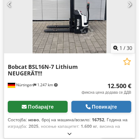
1
/
30
Bobcat
BSL16N-7 Lithium
NEUGERÄT!!!
12.500 €
Nürtingen
1.247 km
фиксна цена додава се ДДВ
Побарајте
Повикајте
Состојба:
ново
, број на машина/возило:
16752
, Година на
изградба:
2025
, носење капацитет:
1.600 кг
, висина на
подигнување:
5.520 мм
, слободно подигање:
1.820 мм
,