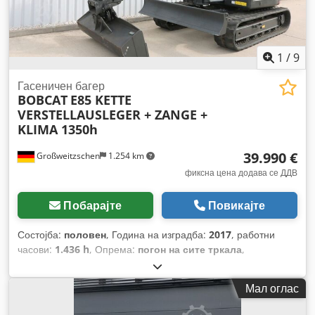
1
/
9
Гасеничен багер
BOBCAT
E85 KETTE
VERSTELLAUSLEGER + ZANGE +
KLIMA 1350h
39.990 €
Großweitzschen
1.254 km
фиксна цена додава се ДДВ
Побарајте
Повикајте
Состојба:
половен
, Година на изградба:
2017
, работни
часови:
1.436 h
, Опрема:
погон на сите тркала
,
Мал оглас