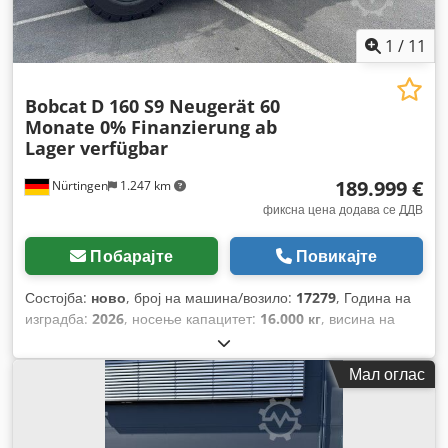
1
/
11
Bobcat
D 160 S9 Neugerät 60
Monate 0% Finanzierung ab
Lager verfügbar
189.999 €
Nürtingen
1.247 km
фиксна цена додава се ДДВ
Побарајте
Повикајте
Состојба:
ново
, број на машина/возило:
17279
, Година на
изградба:
2026
, носење капацитет:
16.000 кг
, висина на
подигнување:
4.000 мм
, слободно подигање:
1.480 мм
,
центар на товарот:
600 мм
, тип на гориво:
дизел
, тип на
Мал оглас
јарбол:
триплекс
, градежна височина:
3.030 мм
, должина
на вилушките:
2.400 мм
, големина на предната гума:
12.00-
20 100%
, димензија на задна гума:
12.00-20 100%
, вкупна
тежина:
19.300 кг
, Опрема:
кабина
,