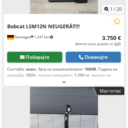
1
/
20
Bobcat
LSM12N NEUGERÄT!!!
3.750 €
Nürtingen
1.247 km
фиксна цена додава се ДДВ
Побарајте
Повикајте
Состојба:
ново
, број на машина/возило:
16048
, Година на
изградба:
2024
, носење капацитет:
1.200 кг
, висина на
подигнување:
3.200 мм
, центар на товарот:
600 мм
, тип на
гориво:
електричен
, тип на јарбол:
симплекс
, градежна
Мал оглас
височина:
2.080 мм
, напон на батеријата:
24 V
, должина на
вилушките:
1.150 мм
, вкупна тежина:
576 кг
,