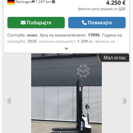
4.250 €
Nürtingen
1.247 km
фиксна цена додава се ДДВ
Побарајте
Повикајте
Состојба:
ново
, број на машина/возило:
17095
, Година на
изградба:
2025
, носење капацитет:
1.200 кг
, висина на
подигнување:
2.900 мм
, центар на товарот:
600 мм
, тип на
гориво:
електричен
, тип на јарбол:
симплекс
, градежна
Мал оглас
височина:
1.970 мм
, напон на батеријата:
24 V
, должина на
вилушките:
1.150 мм
, вкупна тежина:
665 кг
,