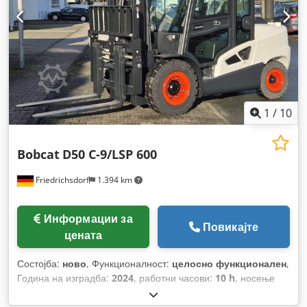
1
/
10
Bobcat
D50 C-9/LSP 600
Friedrichsdorf
1.394 km
Информации за
Повикајте
цената
Состојба:
ново
, Функционалност:
целосно функционален
,
Година на изградба:
2024
, работни часови:
10 h
, носење
капацитет:
5.000 кг
, висина на подигнување:
5.025 мм
,
слободно подигање:
1.130 мм
, тип на гориво:
дизел
, тип на