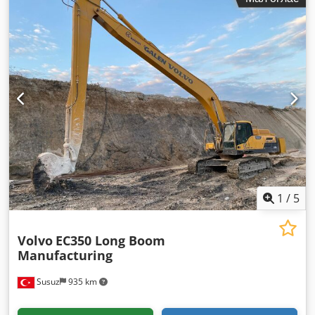
1
/
5
Volvo
EC350 Long Boom
Manufacturing
Susuz
935 km