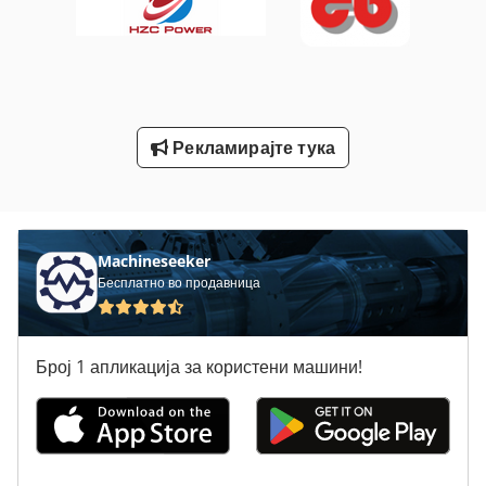
Tak 18
Tielburger Tk 18
Tur 560
Рекламирајте тука
Брајан Беккум Месо Бас 315
Вклучување Господар Профит 2
Тк Градите
Machineseeker
Бесплатно во продавница
Број 1 апликација за користени машини!