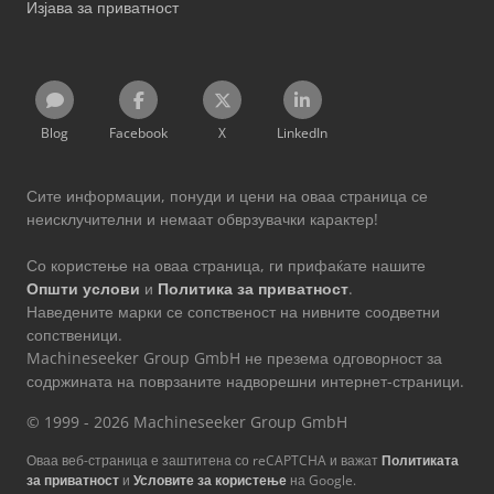
Изјава за приватност
Blog
Facebook
X
LinkedIn
Сите информации, понуди и цени на оваа страница се
неисклучителни и немаат обврзувачки карактер!
Со користење на оваа страница, ги прифаќате нашите
Општи услови
и
Политика за приватност
.
Наведените марки се сопственост на нивните соодветни
сопственици.
Machineseeker Group GmbH не презема одговорност за
содржината на поврзаните надворешни интернет-страници.
© 1999 - 2026 Machineseeker Group GmbH
Оваа веб-страница е заштитена со reCAPTCHA и важат
Политиката
за приватност
и
Условите за користење
на Google.