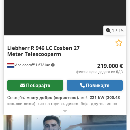
1
/
15
Liebherr
R 946 LC Cosben 27
Meter Telescooparm
219.000 €
Apeldoorn
1.678 km
фиксна цена додава се ДДВ
Побарајте
Повикајте
Состојба:
многу добро (користено)
, моќ:
221 kW (300,48
коњски сили)
, тип на гориво:
дизел
, боја:
друго
, тип на
јарбол:
телескопски
, Година на изградба:
2018
, работни
часови:
7.499 h
, Опрема:
клима уред
,