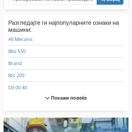
Разгледајте ги најпопуларните ознаки на
машини:
All Mecanic
Bbs 550
Brand
Bts 200
Dil 00 40
Покажи повеќе
Dws 200
Emb 9352 E
Ex Прес Центар