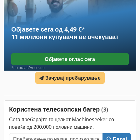
Објавете сега од 4,49 €
*
11 милиони купувачи
ве очекуваат
Објавете оглас сега
*по оглас/месечно
Зачувај пребарување
Користена телескопски багер
(3)
Сега пребарајте го целиот Machineseeker со
повеќе од 200.000 половни машини.
Барај