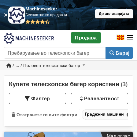
Machineseeker
До апликацијата
Бесплатно во продавница
Продава
Барај
/ ... / Половен телескопски багер
Купете телескопски багер користени
(3)
Филтер
Релевантност
Градежни машини
Отстранете ги сите филтри
Мал оглас