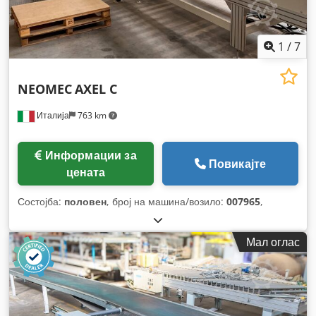
1
/
7
NEOMEC
AXEL C
Италија
763 km
Информации за
Повикајте
цената
Состојба:
половен
, број на машина/возило:
007965
,
Мал оглас