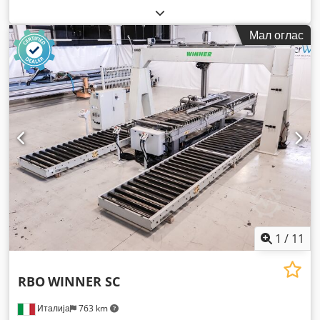
Мал оглас
1
/
11
RBO
WINNER SC
Италија
763 km