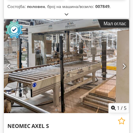
Состојба:
половен
, број на машина/возило:
007849
,
Мал оглас
1
/
5
NEOMEC
AXEL S