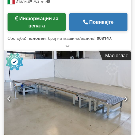
Италија
763 km
Информации за
Повикајте
цената
Состојба:
половен
, број на машина/возило:
008147
,
Мал оглас