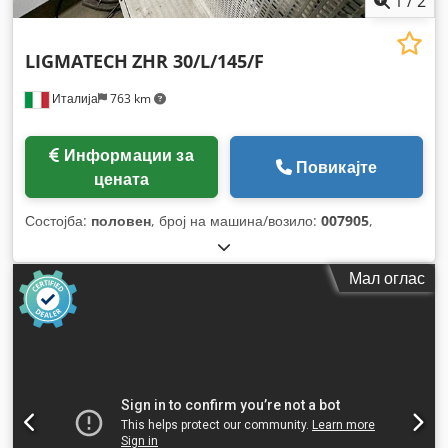
1
/
2
LIGMATECH
ZHR 30/L/145/F
Италија
763 km
Информации за
Повикајте
цената
Состојба:
половен
, број на машина/возило:
007905
,
Мал оглас