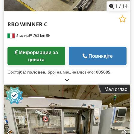
1
/
14
RBO
WINNER C
Италија
763 km
Информации за
Повикајте
цената
Состојба:
половен
, број на машина/возило:
005685
,
Мал оглас