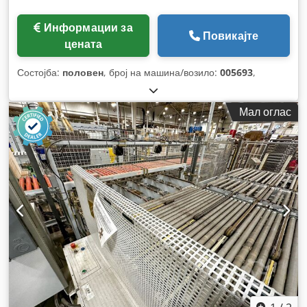
Информации за
Повикајте
цената
Состојба:
половен
, број на машина/возило:
005693
,
Мал оглас