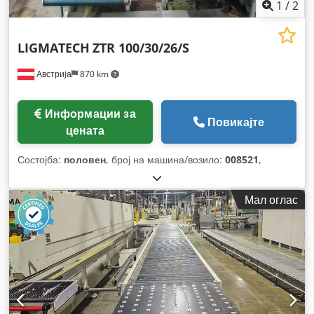
1
/
2
LIGMATECH
ZTR 100/30/26/S
Австрија
870 km
Информации за
Повикајте
цената
Состојба:
половен
, број на машина/возило:
008521
,
Мал оглас