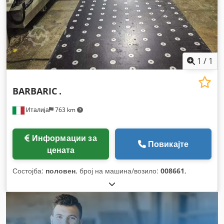
1
/
1
BARBARIC
.
Италија
763 km
Информации за
Повикајте
цената
Состојба:
половен
, број на машина/возило:
008661
,