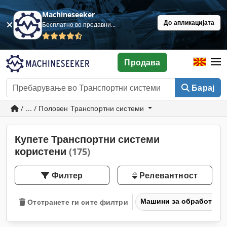
Machineseeker
До апликацијата
Бесплатно во продавница
Продава
Барај
/ ... / Половен Транспортни системи
Купете Транспортни системи
користени
(175)
Филтер
Релевантност
Машини за обработка н
Отстранете ги сите филтри