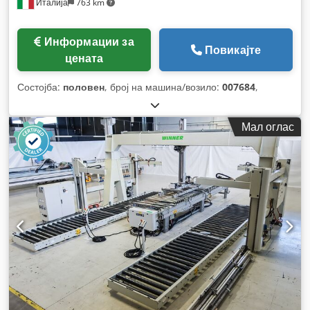
Италија
763 km
Информации за
Повикајте
цената
Состојба:
половен
, број на машина/возило:
007684
,
Мал оглас