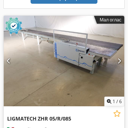
Мал оглас
1
/
6
LIGMATECH
ZHR 05/R/085