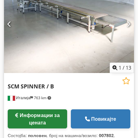
1
/
13
SCM
SPINNER / B
Италија
763 km
Информации за
Повикајте
цената
Состојба:
половен
, број на машина/возило:
007802
,