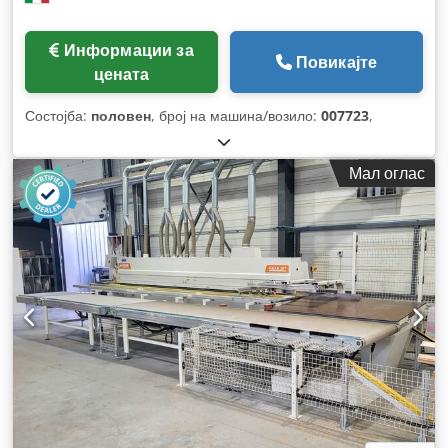
Информации за
Повикајте
цената
Состојба:
половен
, број на машина/возило:
007723
,
Мал оглас