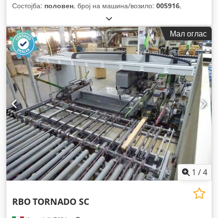
Состојба:
половен
, број на машина/возило:
005916
,
Мал оглас
1
/
4
RBO
TORNADO SC