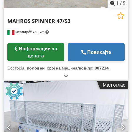
1
/
5
MAHROS
SPINNER 47/53
Италија
763 km
Информации за
Повикајте
цената
Состојба:
половен
, број на машина/возило:
007234
,
Мал оглас