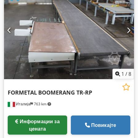
1
/
8
FORMETAL
BOOMERANG TR-RP
Италија
763 km
Информации за
Повикајте
цената