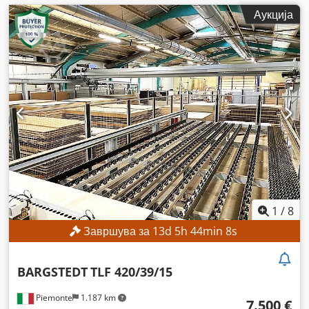
Аукција
1
/
8
Завршува за
13
d
5
h
44
min
6
s
BARGSTEDT
TLF 420/39/15
Piemonte
1.187 km
7.500 €