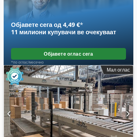
Објавете сега од 4,49 €
*
11 милиони купувачи
ве очекуваат
Објавете оглас сега
*по оглас/месечно
Мал оглас