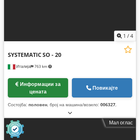
1
/
4
SYSTEMATIC
SO - 20
Италија
763 km
Информации за
Повикајте
цената
Состојба:
половен
, број на машина/возило:
006327
,
Мал оглас