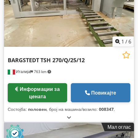
1
/
6
BARGSTEDT
TSH 270/Q/25/12
Италија
763 km
Информации за
Повикајте
цената
Состојба:
половен
, број на машина/возило:
008347
,
Мал оглас