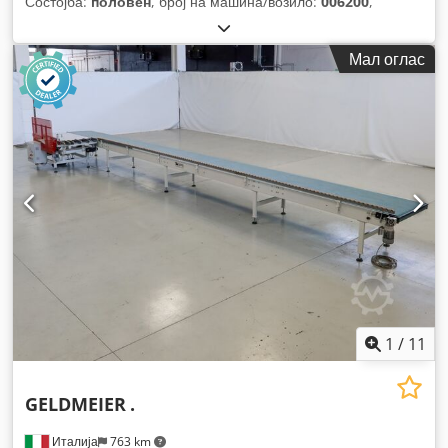
Состојба:
половен
, број на машина/возило:
006200
,
Мал оглас
1
/
11
GELDMEIER
.
Италија
763 km