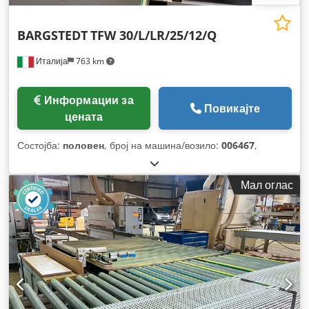
BARGSTEDT
TFW 30/L/LR/25/12/Q
Италија
763 km
Информации за
Повикајте
цената
Состојба:
половен
, број на машина/возило:
006467
,
Мал оглас