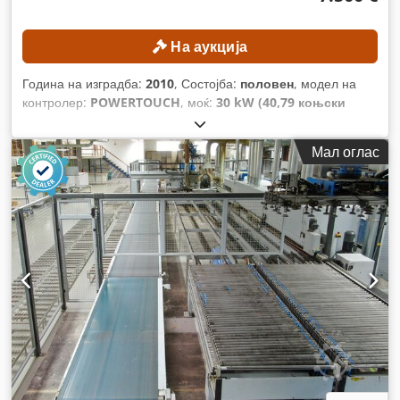
На аукција
Година на изградба:
2010
, Состојба:
половен
, модел на
контролер:
POWERTOUCH
, моќ:
30 kW (40,79 коњски
сили)
, максимална должина на работниот предмет:
18.800
мм
, максимална ширина на работното парче:
15.000 мм
,
Мал оглас
брзина на напојување по X-оста:
80 м/мин
,