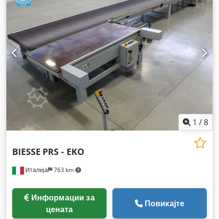
1
/
8
BIESSE
PRS - EKO
Италија
763 km
Информации за
Повикајте
цената