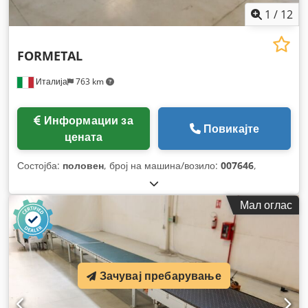
1
/
12
FORMETAL
Италија
763 km
Информации за
Повикајте
цената
Состојба:
половен
, број на машина/возило:
007646
,
Мал оглас
Зачувај пребарување