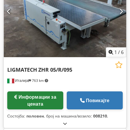
1
/
6
LIGMATECH
ZHR 05/R/095
Италија
763 km
Информации за
Повикајте
цената
Состојба:
половен
, број на машина/возило:
008210
,