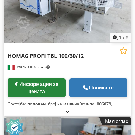
1
/
8
HOMAG
PROFI TBL 100/30/12
Италија
763 km
Информации за
Повикајте
цената
Состојба:
половен
, број на машина/возило:
006079
,
Мал оглас