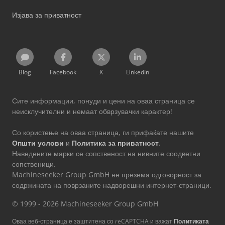
Изјава за приватност
Blog
Facebook
X
LinkedIn
Сите информации, понуди и цени на оваа страница се
неисклучителни и немаат обврзувачки карактер!
Со користење на оваа страница, ги прифаќате нашите
Општи услови
и
Политика за приватност
.
Наведените марки се сопственост на нивните соодветни
сопственици.
Machineseeker Group GmbH не презема одговорност за
содржината на поврзаните надворешни интернет-страници.
© 1999 - 2026 Machineseeker Group GmbH
Оваа веб-страница е заштитена со reCAPTCHA и важат
Политиката