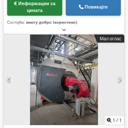
Информации за
Повикајте
цената
Состојба:
многу добро (користено)
,
Мал оглас
1
/
1