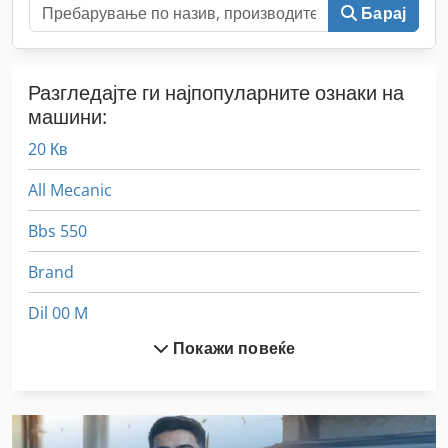
Барај
Разгледајте ги најпопуларните ознаки на
машини:
20 Кв
All Mecanic
Bbs 550
Brand
Dil 00 M
Покажи повеќе
Dws 200
Ex Прес Центар
Fngj 20