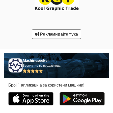
Водич И Совети До Точење Од 500 Мм Вретено
Лим-Свиткување Машини
Машина За Висина Од 200 Мм
Рекламирајте тука
Мотор Под Висок Притисок
Подигнување На Висина
Тк Градите
Machineseeker
Бесплатно во продавница
Број 1 апликација за користени машини!