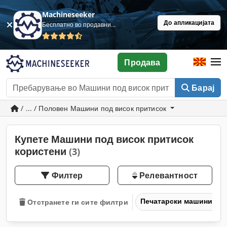
Machineseeker
До апликацијата
Бесплатно во продавница
Продава
Барај
/ ... / Половен Машини под висок притисок
Купете Машини под висок притисок
користени
(3)
Филтер
Релевантност
Печатарски машини и 
Отстранете ги сите филтри