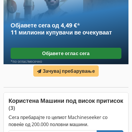
Објавете сега од 4,49 €
*
11 милиони купувачи
ве очекуваат
Објавете оглас сега
*по оглас/месечно
Зачувај пребарување
Користена Машини под висок притисок
(3)
Сега пребарајте го целиот Machineseeker со
повеќе од 200.000 половни машини.