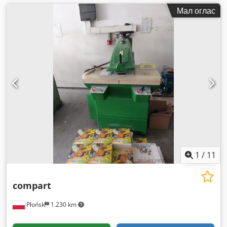
Мал оглас
1
/
11
compart
Płońsk
1.230 km