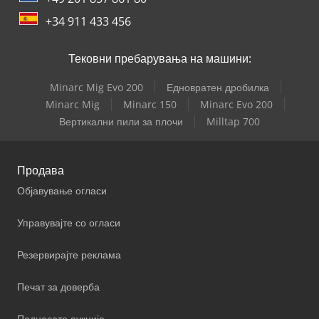
+34 911 433 456
Тековни пребарувања на машини:
Minarc Mig Evo 200
Едновратен дробилка
Minarc Mig
Minarc 150
Minarc Evo 200
Вертикални пили за плочи
Milltap 700
Продава
Објавување огласи
Управувајте со огласи
Резервирајте реклама
Печат за доверба
Поднесете аукција