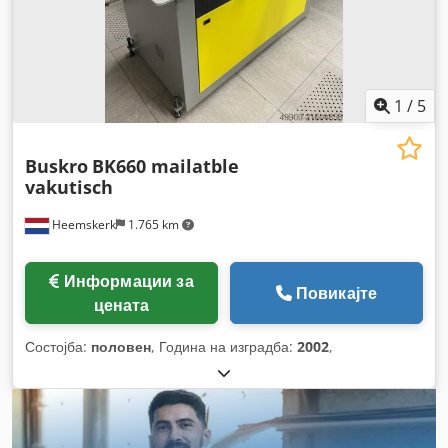
1
/
5
Buskro
BK660 mailatble
vakutisch
Heemskerk
1.765 km
Информации за
Повикајте
цената
Состојба:
половен
, Година на изградба:
2002
,