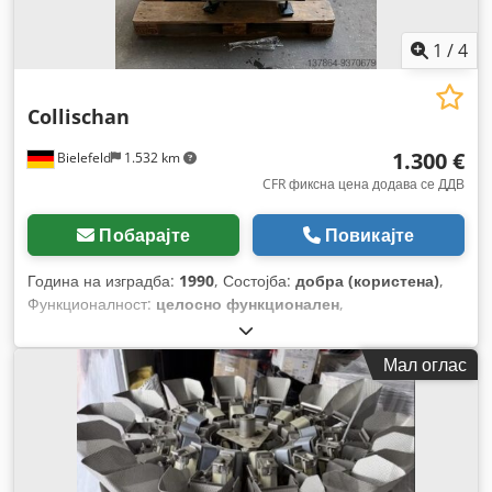
1
/
4
Collischan
1.300 €
Bielefeld
1.532 km
CFR фиксна цена додава се ДДВ
Побарајте
Повикајте
Година на изградба:
1990
, Состојба:
добра (користена)
,
Функционалност:
целосно функционален
,
Мал оглас