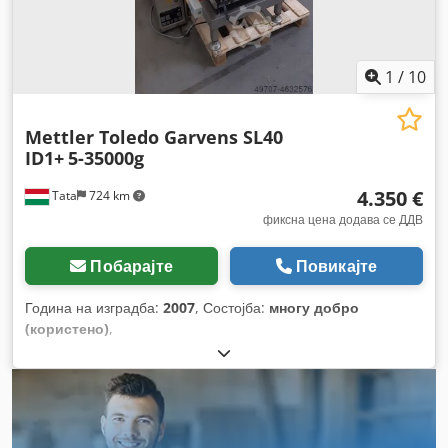
1
/
10
Mettler Toledo Garvens SL40
ID1+
5-35000g
4.350 €
Tata
724 km
фиксна цена додава се ДДВ
Побарајте
Повикајте
Година на изградба:
2007
, Состојба:
многу добро
(користено)
,