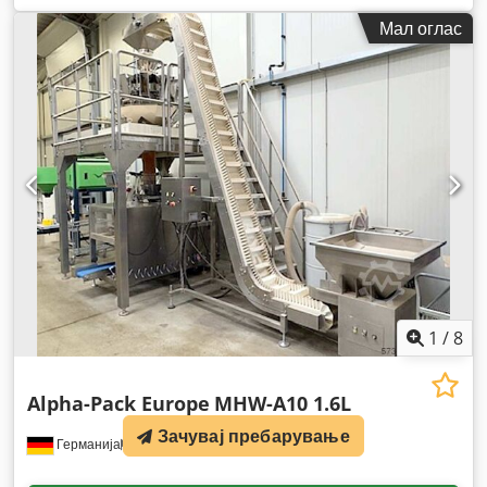
Мал оглас
1
/
8
Alpha-Pack Europe
MHW-A10 1.6L
Зачувај пребарување
Германија
1.369 km