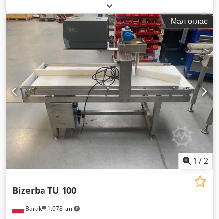
Мал оглас
1
/
2
Bizerba
TU 100
Barak
1.078 km