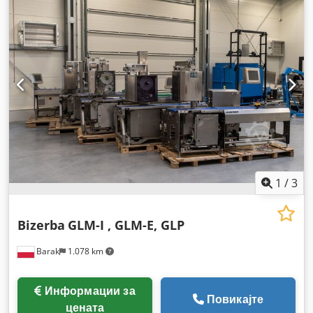
1
/
3
Bizerba
GLM-I , GLM-E, GLP
Barak
1.078 km
Информации за
Повикајте
цената