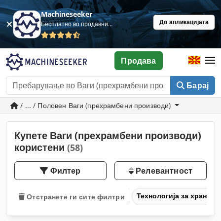
Machineseeker
До апликацијата
Бесплатно во продавница
Продава
Барај
/ ... / Половен Ваги (прехрамбени производи)
Купете Ваги (прехрамбени производи)
користени
(58)
Филтер
Релевантност
Технологија за храна
Отстранете ги сите филтри