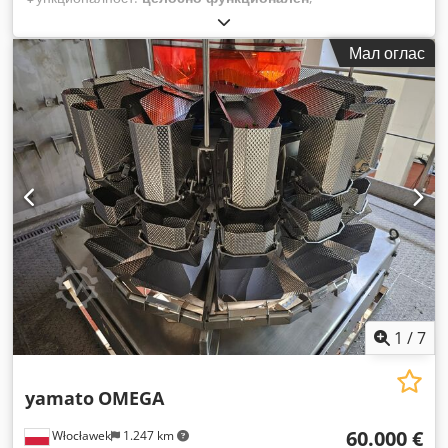
Мал оглас
1
/
7
yamato
OMEGA
60.000 €
Włocławek
1.247 km