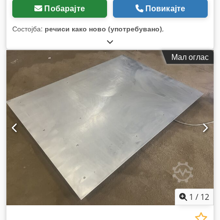
Побарајте
Повикајте
Состојба:
речиси како ново (употребувано)
,
Мал оглас
1
/
12