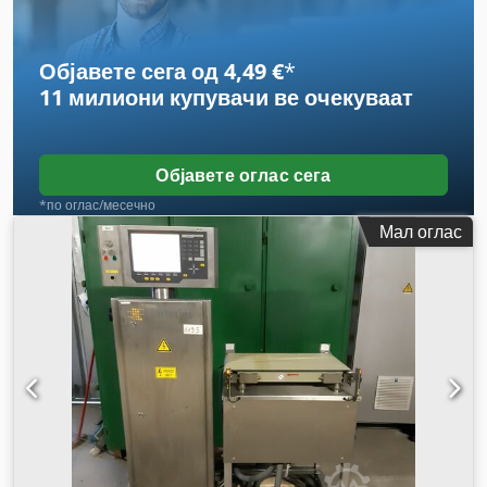
Објавете сега од 4,49 €
*
11 милиони купувачи
ве очекуваат
Објавете оглас сега
*по оглас/месечно
Мал оглас