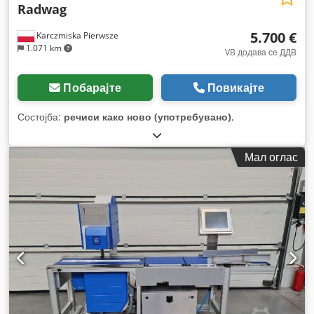
Radwag
5.700 €
Karczmiska Pierwsze
1.071 km
VB додава се ДДВ
Побарајте
Повикајте
Состојба:
речиси како ново (употребувано)
,
Мал оглас