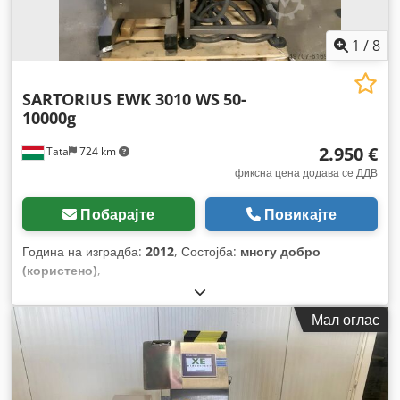
1
/
8
SARTORIUS EWK 3010 WS
50-
10000g
2.950 €
Tata
724 km
фиксна цена додава се ДДВ
Побарајте
Повикајте
Година на изградба:
2012
, Состојба:
многу добро
(користено)
,
Мал оглас