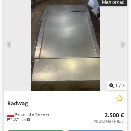
Мал оглас
1
/
7
Radwag
2.500 €
Karczmiska Pierwsze
1.071 km
VB додава се ДДВ