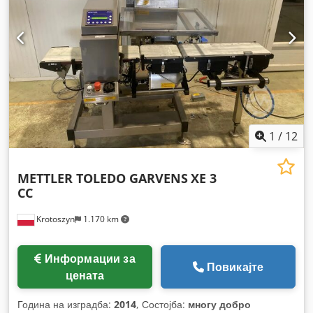
1
/
12
METTLER TOLEDO GARVENS
XE 3
CC
Krotoszyn
1.170 km
Информации за
Повикајте
цената
Година на изградба:
2014
, Состојба:
многу добро