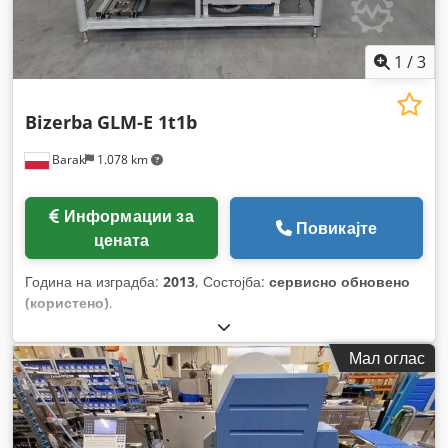
1
/
3
Bizerba
GLM-E 1t1b
Barak
1.078 km
Информации за
Повикајте
цената
Година на изградба:
2013
, Состојба:
сервисно обновено
(користено)
,
Мал оглас