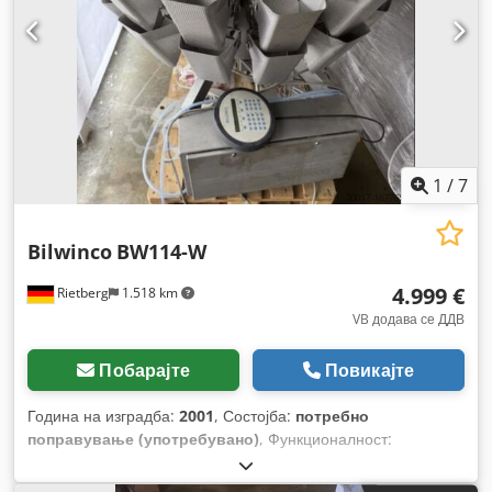
1
/
7
Bilwinco
BW114-W
4.999 €
Rietberg
1.518 km
VB додава се ДДВ
Побарајте
Повикајте
Година на изградба:
2001
, Состојба:
потребно
поправување (употребувано)
, Функционалност:
нефункционален
, број на машина/возило:
5206/6
,