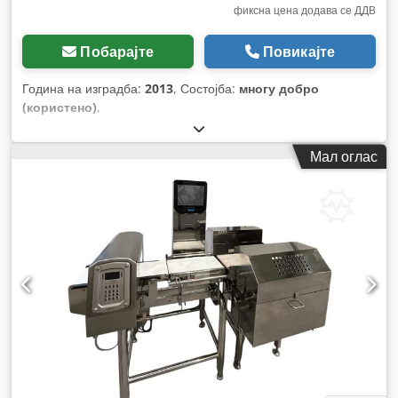
фиксна цена додава се ДДВ
Побарајте
Повикајте
Година на изградба:
2013
, Состојба:
многу добро
(користено)
,
Мал оглас