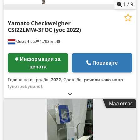
1
/
9
Yamato
Checkweigher
CSI22LMW-3FOC (yoc 2022)
Oosterhout
1.703 km
Информации за
Повикајте
цената
Година на изградба:
2022
, Состојба:
речиси како ново
(употребувано)
,
Мал оглас