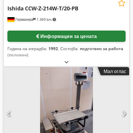
Ishida
CCW-Z-214W-T/20-PB
Германија
1.369 km
Информации за цената
Година на изградба:
1992
, Состојба:
подготвен за работа
(половен)
,
Мал оглас