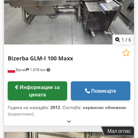
1
/
6
Bizerba
GLM-I 100 Maxx
Barak
1.078 km
Информации за
Повикајте
цената
Година на изградба:
2012
, Состојба:
сервисно обновено
(користено)
,
Мал оглас