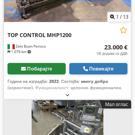
1
/
13
TOP CONTROL
MHP1200
23.000 €
Zelo Buon Persico
1.079 km
VB додава се ДДВ
Побарајте
Повикајте
Година на изградба:
2022
, Состојба:
многу добро
(користено)
, Функционалност:
целосно функционален
,
број на машина/возило:
TC00040812
,
Мал оглас