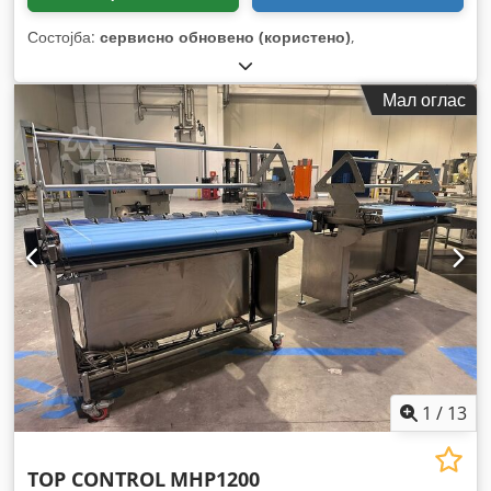
Состојба:
сервисно обновено (користено)
,
Мал оглас
1
/
13
TOP CONTROL
MHP1200