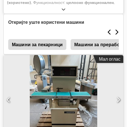
(користено)
, Функционалност:
целосно функционален
,
Откријте уште користени машини
r
Машини за пекарници
Машини за преработка
Мал оглас