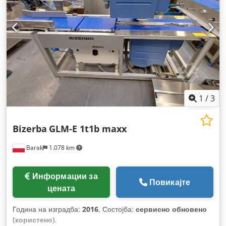
1
/
3
Bizerba
GLM-E 1t1b maxx
Barak
1.078 km
Информации за
Повикајте
цената
Година на изградба:
2016
, Состојба:
сервисно обновено
(користено)
,