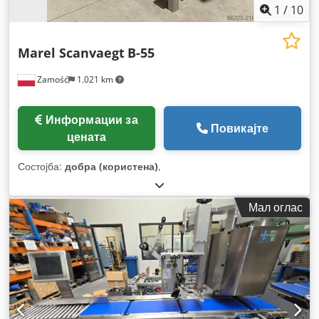
1
/
10
Marel Scanvaegt
B-55
Zamość
1.021 km
Информации за
Повикајте
цената
Состојба:
добра (користена)
,
Мал оглас