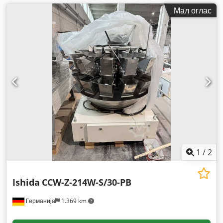
Мал оглас
1
/
2
Ishida
CCW-Z-214W-S/30-PB
Германија
1.369 km