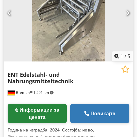
1
/
5
ENT Edelstahl- und
Nahrungsmitteltechnik
Bremen
1.591 km
Информации за
Повикајте
цената
Година на изградба:
2024
, Состојба:
ново
,
Функционалност:
целосно функционален
,