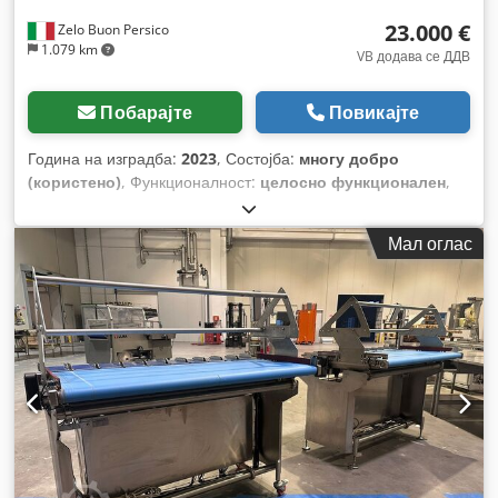
23.000 €
Zelo Buon Persico
1.079 km
VB додава се ДДВ
Побарајте
Повикајте
Година на изградба:
2023
, Состојба:
многу добро
(користено)
, Функционалност:
целосно функционален
,
број на машина/возило:
TC00041790
,
Мал оглас