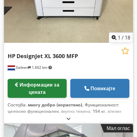
1
/
18
HP
DesignJet XL 3600 MFP
Geleen
1.602 km
Информации за
Повикајте
цената
Состојба:
многу добро (користено)
, Функционалност:
целосно функционален
, вкупна тежина:
154 кг
, влезен
напон:
220 V
, вкупна ширина:
660 мм
, вкупна должина:
1.500 мм
, вкупна висина:
1.310 мм
,
Мал оглас