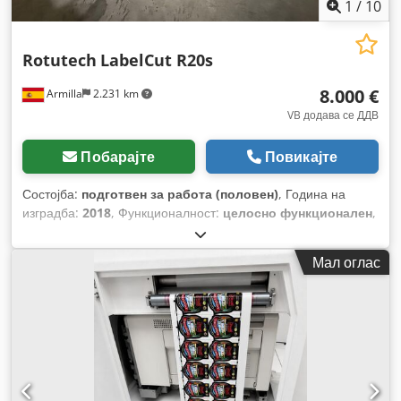
1
/
10
Rotutech
LabelCut R20s
8.000 €
Armilla
2.231 km
VB додава се ДДВ
Побарајте
Повикајте
Состојба:
подготвен за работа (половен)
, Година на
изградба:
2018
, Функционалност:
целосно функционален
,
Мал оглас