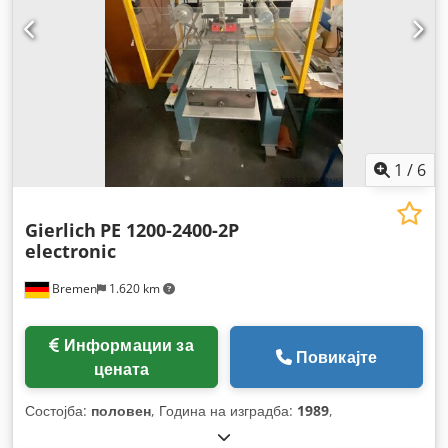
1
/
6
Gierlich
PE 1200-2400-2P
electronic
Bremen
1.620 km
Информации за
Повикајте
цената
Состојба:
половен
, Година на изградба:
1989
,