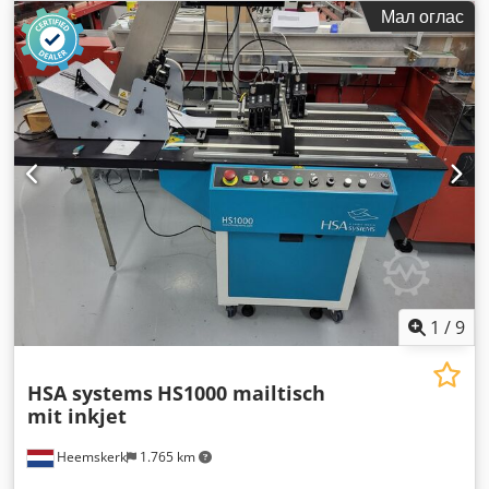
Мал оглас
1
/
9
HSA systems
HS1000 mailtisch
mit inkjet
Heemskerk
1.765 km