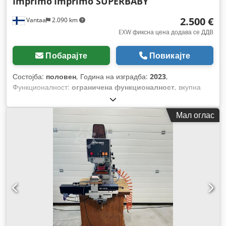
Imprimo
Imprimo SUPERBABY
2.500 €
Vantaa
2.090 km
EXW фиксна цена додава се ДДВ
Побарајте
Повикајте
Состојба:
половен
, Година на изградба:
2023
,
Функционалност:
ограничена функционалност
, вкупна
тежина:
600 кг
,
Мал оглас