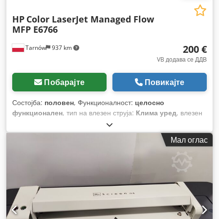
HP
Color LaserJet Managed Flow
MFP E6766
200 €
Tarnów
937 km
VB додава се ДДВ
Побарајте
Повикајте
Состојба:
половен
, Функционалност:
целосно
функционален
, тип на влезен струја:
Клима уред
, влезен
напон:
220 V
, вкупна ширина:
216 мм
, вкупна должина:
76
мм
, вкупна висина:
127 мм
, број на кертриџи со мастило:
4
,
Мал оглас
минимална тежина на хартија:
45 g/m²
, максимална
тежина на хартија:
220 g/m²
, најголема ширина на хартија:
585 мм
, канали на боја:
4
, максимална височина на
хартијата:
710 мм
, резолуција (макс.):
1.200 DPI (точки на
инч)
, потребна височина:
356 мм
, Опрема:
автоматски
дуплекс
,