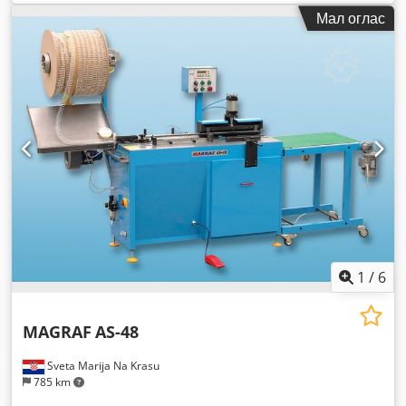
Мал оглас
1
/
6
MAGRAF
AS-48
Sveta Marija Na Krasu
785 km