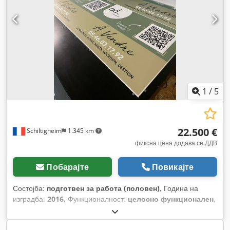
1
/
5
22.500 €
Schiltigheim
1.345 km
фиксна цена додава се ДДВ
Побарајте
Повикајте
Состојба:
подготвен за работа (половен)
, Година на
изградба:
2016
, Функционалност:
целосно функционален
,
вкупна тежина:
650 кг
, тип на влезен струја:
Клима уред
,
влезен напон:
240 V
, влезен струја:
12 A
, вкупна ширина: