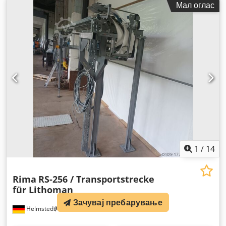
Мал оглас
1
/
14
Rima
RS-256 / Transportstrecke
für Lithoman
Зачувај пребарување
Helmstedt
1.436 km