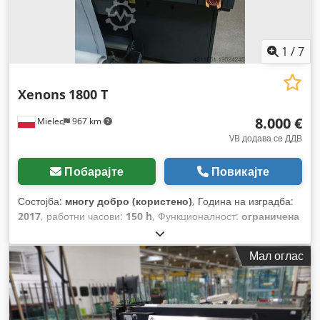
1
/
7
Xenons
1800 T
8.000 €
Mielec
967 km
VB додава се ДДВ
Побарајте
Повикајте
Состојба:
многу добро (користено)
, Година на изградба:
2017
, работни часови:
150 h
, Функционалност:
ограничена
функционалност
,
Мал оглас