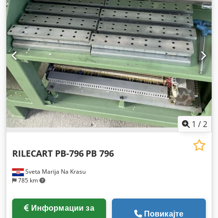
1
/
2
RILECART PB-796
PB 796
Sveta Marija Na Krasu
785 km
Информации за
Повикајте