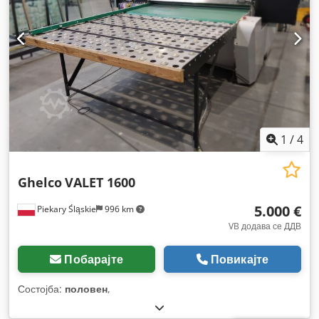
1
/
4
Ghelco
VALET 1600
5.000 €
Piekary Śląskie
996 km
VB додава се ДДВ
Побарајте
Повикајте
Состојба:
половен
,