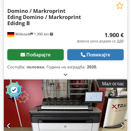
Domino / Markroprint
Eding
Domino / Markroprint
Edidng B
1.900 €
Wöllstadt
1.390 km
фиксна цена додава се ДДВ
Побарајте
Повикајте
Состојба:
половен
, Година на изградба:
2020
,
Мал оглас