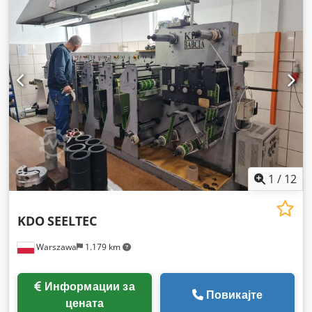
1
/
12
KDO
SEELTEC
Warszawa
1.179 km
Информации за
Повикајте
цената