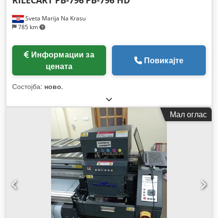
Sveta Marija Na Krasu
785 km
Информации за
Повикајте
цената
Состојба:
ново
,
Мал оглас