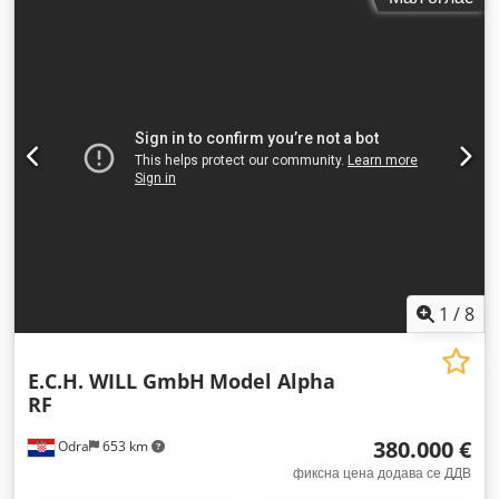
1
/
8
E.C.H. WILL GmbH
Model Alpha
RF
380.000 €
Odra
653 km
фиксна цена додава се ДДВ