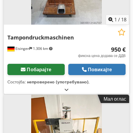
1
/
18
Tampondruckmaschinen
950 €
Eisingen
1.306 km
фиксна цена додава се ДДВ
Побарајте
Повикајте
Состојба:
непроверено (употребувано)
,
Мал оглас