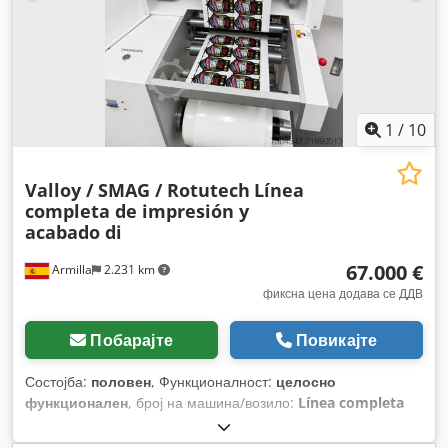
1
/
10
Valloy / SMAG / Rotutech
Línea
completa de impresión y
acabado di
67.000 €
Armilla
2.231 km
фиксна цена додава се ДДВ
Побарајте
Повикајте
Состојба:
половен
, Функционалност:
целосно
функционален
, број на машина/возило:
Línea completa
etiquetas
,