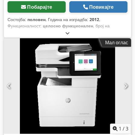
Побарајте
Повикајте
Состојба:
половен
, Година на изградба:
2012
,
Функционалност:
целосно функционален
, број на
машина/возило:
11H82290
,
Мал оглас
1
/
3