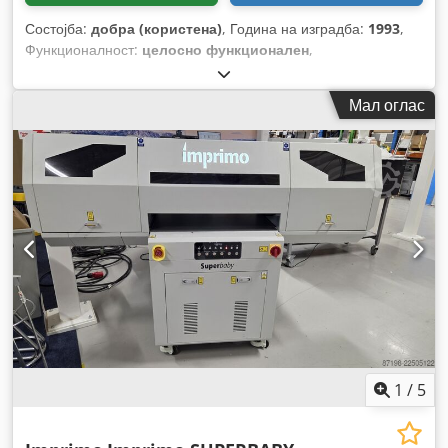
Состојба:
добра (користена)
, Година на изградба:
1993
,
Функционалност:
целосно функционален
,
Мал оглас
1
/
5