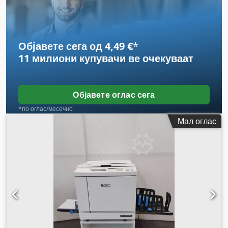
Објавете сега од 4,49 €
*
11 милиони купувачи
ве очекуваат
Објавете оглас сега
*по оглас/месечно
Мал оглас