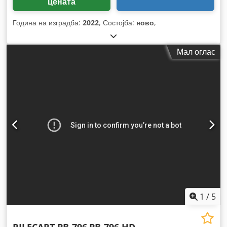
цената
Година на изградба:
2022
, Состојба:
ново
,
Мал оглас
1
/
5
RILECART PB-796
PB-796 HD