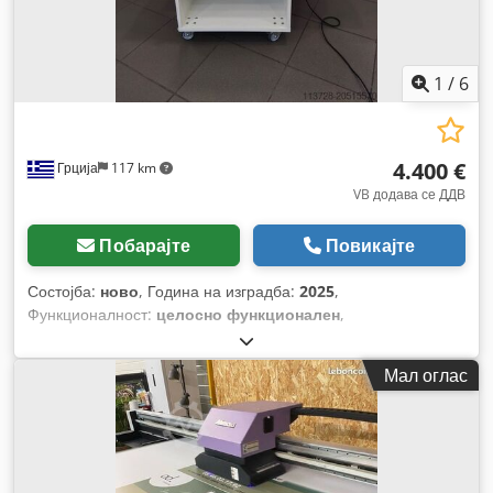
1
/
6
4.400 €
Грција
117 km
VB додава се ДДВ
Побарајте
Повикајте
Состојба:
ново
, Година на изградба:
2025
,
Функционалност:
целосно функционален
,
Мал оглас