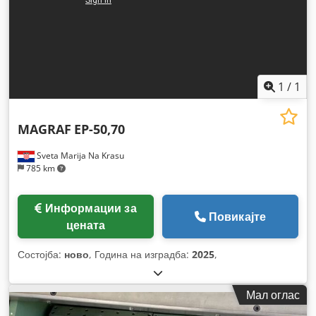
1
/
1
MAGRAF
EP-50,70
Sveta Marija Na Krasu
785 km
Информации за
Повикајте
цената
Состојба:
ново
, Година на изградба:
2025
,
Мал оглас