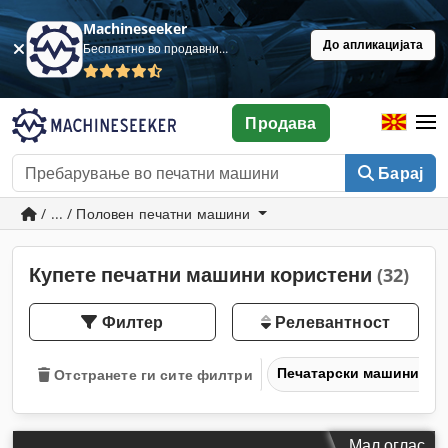
Machineseeker
До апликацијата
Бесплатно во продавница
Продава
Барај
/ ... / Половен печатни машини
Купете печатни машини користени
(32)
Филтер
Релевантност
Печатарски машини и 
Отстранете ги сите филтри
Мал оглас