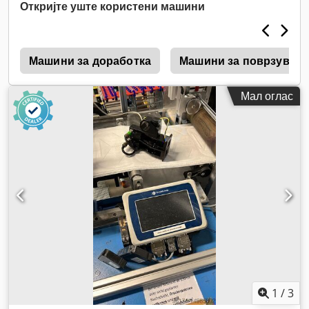
2.450 мм
, вкупна должина:
4.400 мм
, вкупна висина:
1.250
Откријте уште користени машини
мм
, влезна фреквенција:
50 Hz
,
0
Машини за доработка
Машини за поврзување
Мал оглас
1
/
3