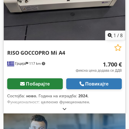
1
/
8
RISO
GOCCOPRO Mi A4
1.700 €
Грција
117 km
фиксна цена додава се ДДВ
Побарајте
Повикајте
Состојба:
ново
, Година на изградба:
2024
,
Функционалност:
целосно функционален
,