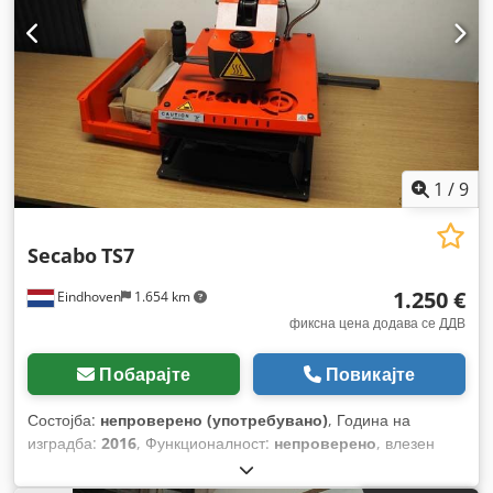
1
/
9
Secabo
TS7
1.250 €
Eindhoven
1.654 km
фиксна цена додава се ДДВ
Побарајте
Повикајте
Состојба:
непроверено (употребувано)
, Година на
изградба:
2016
, Функционалност:
непроверено
, влезен
напон:
230 V
, влезен струја:
15 A
, влезна фреквенција:
50
Hz
, Опрема:
документација / прирачник
,