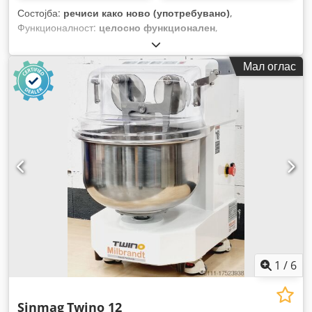
Состојба:
речиси како ново (употребувано)
,
Функционалност:
целосно функционален
,
Мал оглас
1
/
6
Sinmag
Twino 12