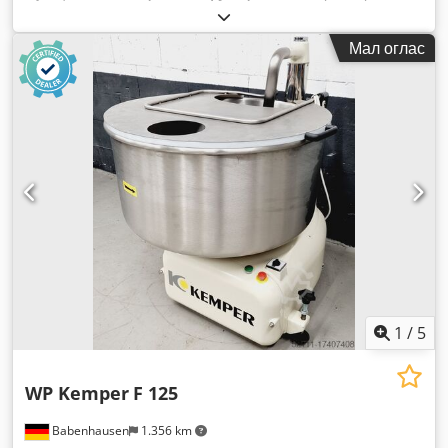
на гаранцијата:
3 месеци
, година на последниот генерален
ремонт:
2026
, влезен напон:
400 V
, Сертифициран со
Мал оглас
DGUV до:
08/2027
, вкупна тежина:
540 кг
, вкупна ширина:
1.100 мм
, вкупна должина:
800 мм
, влезна фреквенција:
50
Hz
, влезен струја:
16 A
, електричен осигурач:
16 A
,
1
/
5
WP Kemper
F 125
Babenhausen
1.356 km