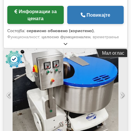
Информации за
Повикајте
цената
Состојба:
сервисно обновено (користено)
,
Функционалност:
целосно функционален
, времетраење
на гаранцијата:
6 месеци
, година на последниот генерален
ремонт:
2026
, влезен напон:
400 V
, Сертифициран со
Мал оглас
DGUV до:
07/2027
, вкупна тежина:
400 кг
, вкупна ширина:
1.100 мм
, вкупна должина:
1.140 мм
, влезна фреквенција:
50 Hz
, влезен струја:
10 A
, електричен осигурач:
16 A
,