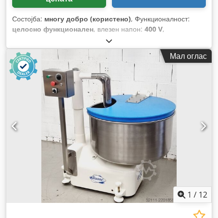
Состојба:
многу добро (користено)
, Функционалност:
целосно функционален
, влезен напон:
400 V
,
Сертифициран со DGUV до:
08/2027
, вкупна тежина:
700
кг
, влезна фреквенција:
50 Hz
, електричен осигурач:
16 A
,
Мал оглас
1
/
12