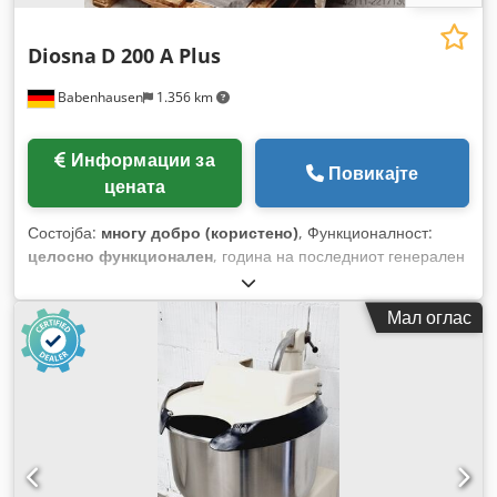
Diosna
D 200 A Plus
Babenhausen
1.356 km
Информации за
Повикајте
цената
Состојба:
многу добро (користено)
, Функционалност:
целосно функционален
, година на последниот генерален
ремонт:
2023
, влезен напон:
400 V
, Сертифициран со
DGUV до:
08/2027
, вкупна тежина:
1.500 кг
, влезна
Мал оглас
фреквенција:
50 Hz
, електричен осигурач:
16 A
,