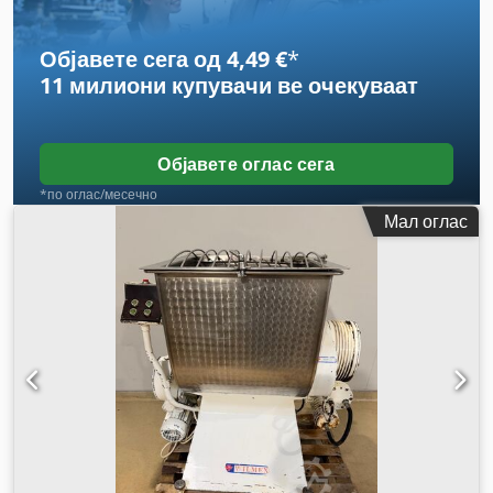
Објавете сега од 4,49 €
*
11 милиони купувачи
ве очекуваат
Објавете оглас сега
*по оглас/месечно
Мал оглас