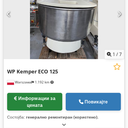
1
/
7
WP Kemper
ECO 125
Warszawa
1.192 km
Информации за
Повикајте
цената
Состојба:
генерално ремонтиран (користено)
,