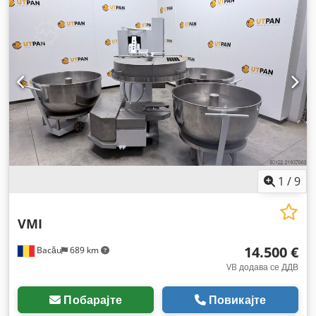
влезен струја:
трифазен
,
1
/
9
VMI
14.500 €
Bacău
689 km
VB додава се ДДВ
Побарајте
Повикајте