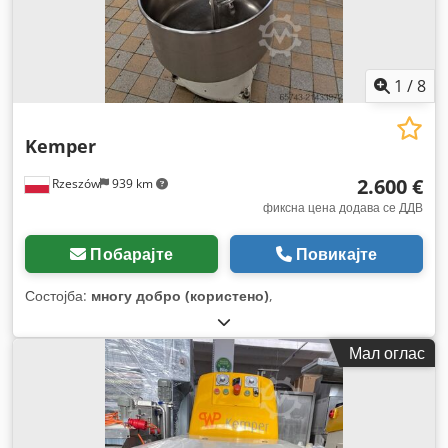
1
/
8
Kemper
2.600 €
Rzeszów
939 km
фиксна цена додава се ДДВ
Побарајте
Повикајте
Состојба:
многу добро (користено)
,
Мал оглас