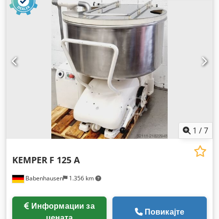
1
/
7
KEMPER
F 125 A
Babenhausen
1.356 km
Информации за
Повикајте
цената