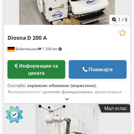
1
/
8
Diosna
D 200 A
Babenhausen
1.356 km
Информации за
Повикајте
цената
Состојба:
сервисно обновено (користено)
,
Функционалност:
целосно функционален
, времетраење
на гаранцијата:
6 месеци
, година на последниот генерален
ремонт:
2026
, влезен напон:
400 V
, Сертифициран со
Мал оглас
DGUV до:
08/2027
, вкупна тежина:
940 кг
, вкупна ширина:
1.200 мм
, вкупна должина:
1.175 мм
, влезна фреквенција:
50 Hz
, влезен струја:
10 A
, електричен осигурач:
16 A
,