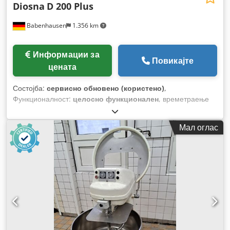
Diosna
D 200 Plus
Babenhausen
1.356 km
Информации за
Повикајте
цената
Состојба:
сервисно обновено (користено)
,
Функционалност:
целосно функционален
, времетраење
на гаранцијата:
6 месеци
, година на последниот генерален
ремонт:
2026
, влезен напон:
400 V
, Сертифициран со
Мал оглас
DGUV до:
08/2027
, вкупна тежина:
500 кг
, вкупна ширина:
1.125 мм
, вкупна должина:
1.140 мм
, влезна фреквенција:
50 Hz
, електричен осигурач:
16 A
, тип на влезен струја:
трифазен
,