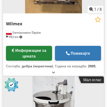
1
/
8
Wilmex
Siemianowice Śląskie
993 km
Информации за
Повикајте
цената
Состојба:
добра (користена)
, Година на изградба:
2005
,
Мал оглас