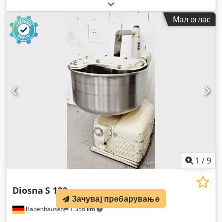
Мал оглас
1
/
9
Diosna
S 120
Зачувај пребарување
Babenhausen
1.356 km