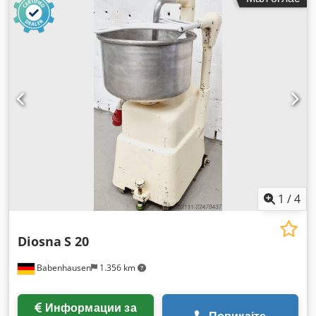
1
/
4
Diosna
S 20
Babenhausen
1.356 km
Информации за