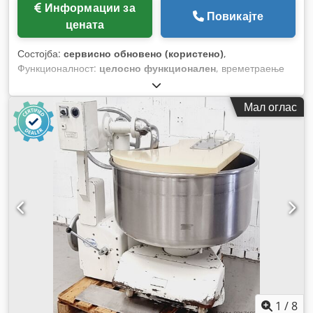
Информации за
Повикајте
цената
Состојба:
сервисно обновено (користено)
,
Функционалност:
целосно функционален
, времетраење
на гаранцијата:
6 месеци
, година на последниот генерален
ремонт:
2026
, влезен напон:
400 V
, Сертифициран со
Мал оглас
DGUV до:
08/2027
, вкупна тежина:
1.500 кг
, вкупна ширина:
1.400 мм
, вкупна должина:
1.300 мм
, влезна фреквенција:
50 Hz
, влезен струја:
16 A
, електричен осигурач:
16 A
,
1
/
8