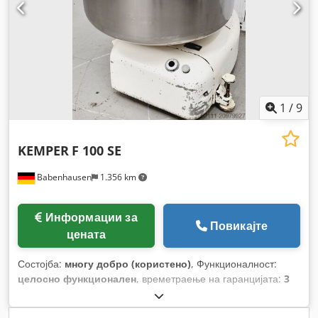
1
/
9
KEMPER
F 100 SE
Babenhausen
1.356 km
Информации за
Повикајте
цената
Состојба:
многу добро (користено)
, Функционалност:
целосно функционален
, времетраење на гаранцијата:
3
месеци
, година на последниот генерален ремонт:
2023
,
влезен напон:
400 V
, Сертифициран со DGUV до:
07/2027
,