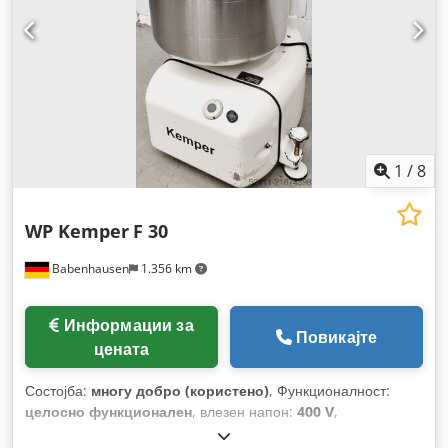
1
/
8
WP Kemper
F 30
Babenhausen
1.356 km
Информации за
Повикајте
цената
Состојба:
многу добро (користено)
, Функционалност:
целосно функционален
, влезен напон:
400 V
,
Сертифициран со DGUV до:
09/2027
, вкупна ширина:
880