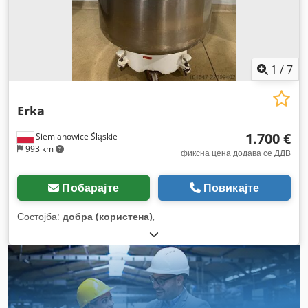
1
/
7
Erka
1.700 €
Siemianowice Śląskie
993 km
фиксна цена додава се ДДВ
Побарајте
Повикајте
Состојба:
добра (користена)
,