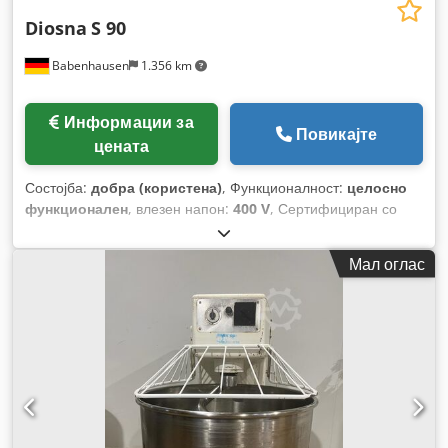
Diosna
S 90
Babenhausen
1.356 km
Информации за
Повикајте
цената
Состојба:
добра (користена)
, Функционалност:
целосно
функционален
, влезен напон:
400 V
, Сертифициран со
DGUV до:
09/2027
, вкупна тежина:
400 кг
, влезна
фреквенција:
50 Hz
, електричен осигурач:
16 A
,
Мал оглас