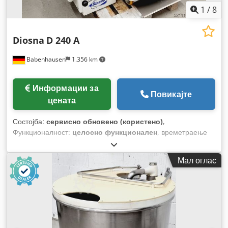
1
/
8
Diosna
D 240 A
Babenhausen
1.356 km
Информации за
Повикајте
цената
Состојба:
сервисно обновено (користено)
,
Функционалност:
целосно функционален
, времетраење
на гаранцијата:
6 месеци
, година на последниот генерален
ремонт:
2026
, влезен напон:
400 V
, Сертифициран со
Мал оглас
DGUV до:
07/2027
, вкупна тежина:
2.000 кг
, влезна
фреквенција:
50 Hz
, електричен осигурач:
16 A
,