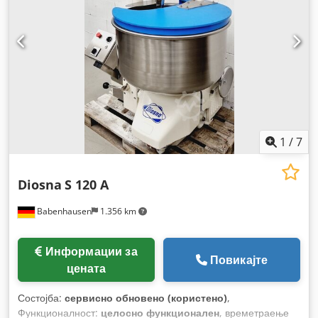
1
/
7
Diosna
S 120 A
Babenhausen
1.356 km
Информации за
Повикајте
цената
Состојба:
сервисно обновено (користено)
,
Функционалност:
целосно функционален
, времетраење