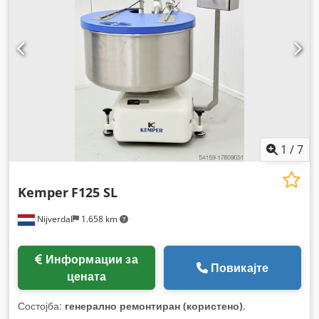
1
/
7
Kemper
F125 SL
Nijverdal
1.658 km
Информации за
Повикајте
цената
Состојба:
генерално ремонтиран (користено)
,