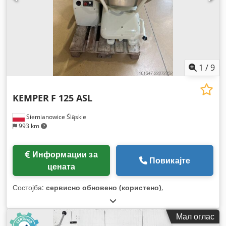
1
/
9
KEMPER
F 125 ASL
Siemianowice Śląskie
993 km
Информации за
Повикајте
цената
Состојба:
сервисно обновено (користено)
,
Мал оглас