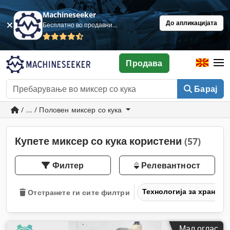
Machineseeker
До апликацијата
Бесплатно во продавница
Продава
Барај
/ ... / Половен миксер со кука
Купете миксер со кука користени
(57)
Филтер
Релевантност
Технологија за храна
Отстранете ги сите филтри
Мал оглас