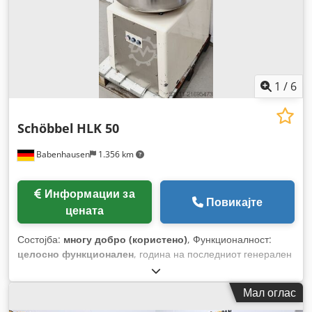
1
/
6
Schöbbel
HLK 50
Babenhausen
1.356 km
Информации за
Повикајте
цената
Состојба:
многу добро (користено)
, Функционалност:
целосно функционален
, година на последниот генерален
ремонт:
2025
, влезен напон:
400 V
, Сертифициран со
DGUV до:
08/2027
, вкупна тежина:
258 кг
, влезна
Мал оглас
фреквенција:
50 Hz
, електричен осигурач:
16 A
, тип на