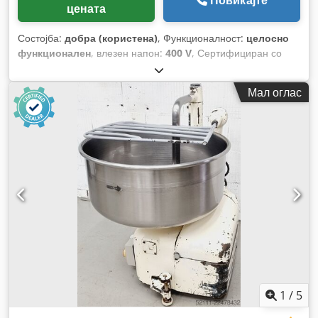
Повикајте
цената
Состојба:
добра (користена)
, Функционалност:
целосно
функционален
, влезен напон:
400 V
, Сертифициран со
DGUV до:
09/2027
, вкупна тежина:
258 кг
, влезна
фреквенција:
50 Hz
, електричен осигурач:
16 A
,
Мал оглас
1
/
5