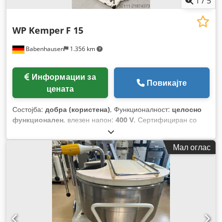
1
/
5
WP Kemper
F 15
Babenhausen
1.356 km
Информации за
Повикајте
цената
Состојба:
добра (користена)
, Функционалност:
целосно
функционален
, влезен напон:
400 V
, Сертифициран со
DGUV до:
09/2027
, вкупна тежина:
258 кг
, вкупна ширина:
500 мм
, вкупна должина:
650 мм
, влезна фреквенција:
50
Мал оглас
Hz
, електричен осигурач:
16 A
,