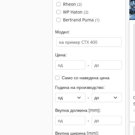
Rheon
(2)
WP Haton
(2)
Bertrand Puma
(1)
Модел:
Цена:
-
Само со наведена цена
Година на производство:
-
Вкупна должина [mm]:
-
Вкупна ширина [mm]: