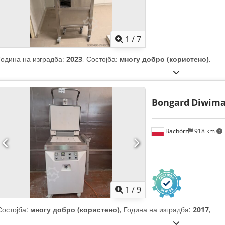
1
/
7
Година на изградба:
2023
, Состојба:
многу добро (користено)
,
Bongard
Diwima
Bachórz
918 km
1
/
9
Состојба:
многу добро (користено)
, Година на изградба:
2017
,