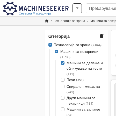
Северна Македонија
Технологија за храна
Машини за пека
Категорија
Технологија за храна
(7.044)
Машини за пекарници
(1.788)
Машини за делење и
обликување на тесто
(111)
Печи
(351)
Спирален мeшалка
(241)
Други машини за
пекарници
(181)
Машини за валјање
(84)