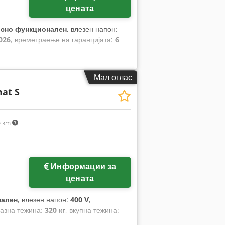
цената
сно функционален
, влезен напон:
026
, времетраење на гаранцијата:
6
Мал оглас
at S
6 km
Информации за
цената
нален
, влезен напон:
400 V
,
разна тежина:
320 кг
, вкупна тежина: