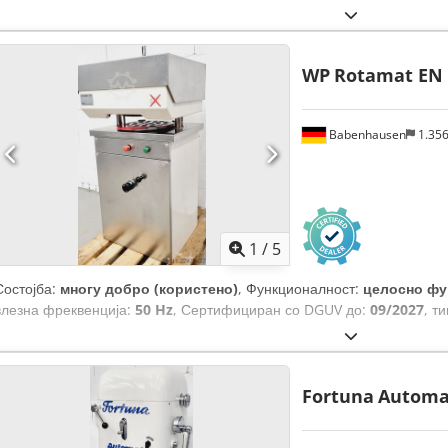
WP
Rotamat EN
Babenhausen
1.35
1
/
5
Состојба:
многу добро (користено)
, Функционалност:
целосно фу
влезна фреквенција:
50 Hz
, Сертифициран со DGUV до:
09/2027
, т
Fortuna
Automat