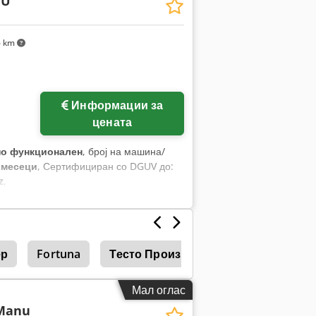
EU
6 km
Информации за
цената
но функционален
, број на машина/
 месеци
, Сертифициран со DGUV до:
z
,
ер
Fortuna
Тесто Производство
Мал оглас
Manu