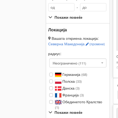
-
Покажи повеќе
Локација
Вашата откриена локација:
Северна Македонија
(промени)
радиус:
Неограничено
(111)
Германија
(68)
Полска
(33)
Данска
(3)
нд Храна
Вежба Храна
Record
Erika 60
Франција
(3)
Обединетото Кралство
(1)
Покажи повеќе