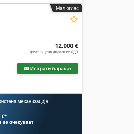
Мал оглас
12.000 €
фиксна цена додава се ДДВ
Испрати барање
ристена механизација
 €
*
и
ве очекуваат