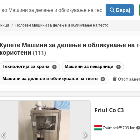
Барај
рници
Половен Машини за делење и обликување на тесто
Купете Машини за делење и обликување на т
користени
(111)
Технологија за храна
Машини за пекарници
Машини за делење и обликување на тесто
Отстране
Friul Co
C3
Zsámbék
703 km