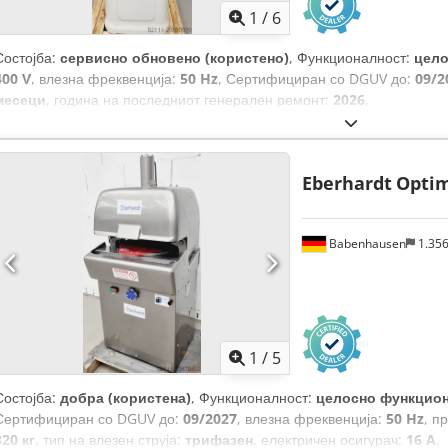
1
/
6
Состојба:
сервисно обновено (користено)
, Функционалност:
цело
400 V
, влезна фреквенција:
50 Hz
, Сертифициран со DGUV до:
09/2
месеци
, година на последниот генерален ремонт:
2026
,
Eberhardt
Optim
Babenhausen
1.35
1
/
5
Состојба:
добра (користена)
, Функционалност:
целосно функцио
Сертифициран со DGUV до:
09/2027
, влезна фреквенција:
50 Hz
, п
320 кг
, тип на влезен струја:
трифазен
, електричен осигурач:
16 A
,