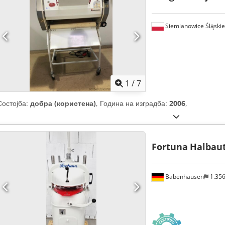
Siemianowice Śląskie
1
/
7
Состојба:
добра (користена)
, Година на изградба:
2006
,
Fortuna
Halbaut
Babenhausen
1.35