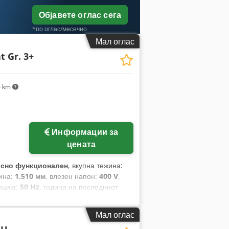
Објавете оглас сега
*по оглас/месечно
Мал оглас
 Gr. 3+
6 km
Информации за
цената
сно функционален
, вкупна тежина:
сина:
1.510 мм
, влезен напон:
400 V
,
нција:
50 Hz
, година на последниот
Сертифициран со DGUV до:
09/2027
,
Мал оглас