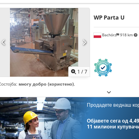
WP
Parta U
Bachórz
918 km
1
/
7
Состојба:
многу добро (користено)
,
Продадете веднаш ко
Објавете сега од 4,49
11 милиони купувач