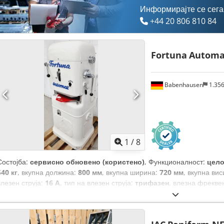
Информирајте се сега
+44 20 806 810 84
Fortuna
Automat
Babenhausen
1.35
1
/
8
Состојба:
сервисно обновено (користено)
, Функционалност:
цело
540 кг
, вкупна должина:
800 мм
, вкупна ширина:
720 мм
, вкупна ви
влезен струја:
16 A
, тип на влезен струја:
трифазен
, влезна фрекве
генерален ремонт:
2026
, времетраење на гаранцијата:
6 месеци
, 