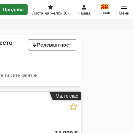
Продава
Јазик
Листа на желби
(0)
Најава
Мени
есто
Релевантност
те ги сите филтри
Мал оглас
14.000 €