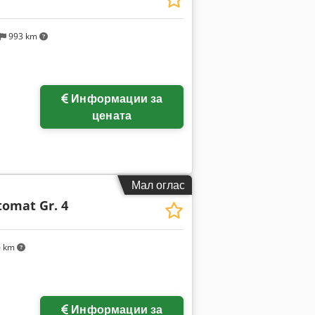
993 km
Информации за
цената
Мал оглас
omat Gr. 4
6 km
Информации за