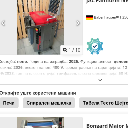
JAC
Paniform N
Babenhausen
1.35
1
/
10
Состојба:
ново
, Година на изградба:
2026
, Функционалност:
целос
возило:
2026
, влезен напон:
400 V
, времетраење на гаранцијата:
12
09/2028
, тип на влезен струја:
трифазен
, влезна фреквенција:
50 H
Откријте уште користени машини
Печи
Спирален мeшалка
Табела Тесто Шејт
Bongard
Major 