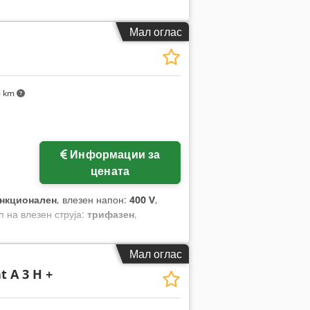
Мал оглас
6 km
Информации за
цената
нкционален
, влезен напон:
400 V
,
ип на влезен струја:
трифазен
,
Мал оглас
 A 3 H +