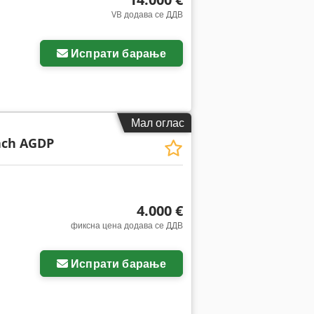
VB додава се ДДВ
Испрати барање
Мал оглас
ch AGDP
4.000 €
фиксна цена додава се ДДВ
Испрати барање