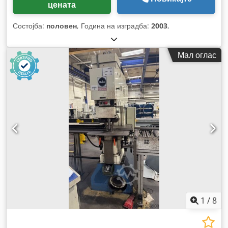
цената
Состојба:
половен
, Година на изградба:
2003
,
Мал оглас
1
/
8