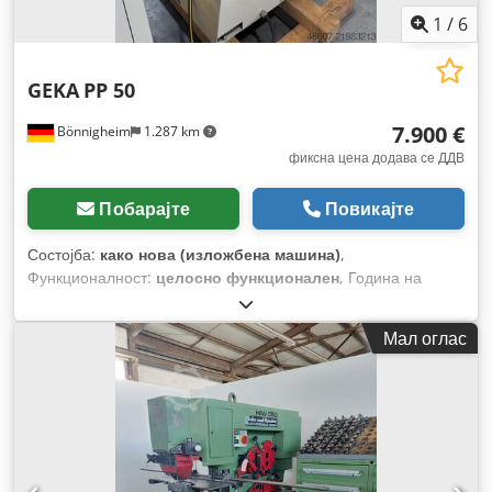
1
/
6
GEKA
PP 50
7.900 €
Bönnigheim
1.287 km
фиксна цена додава се ДДВ
Побарајте
Повикајте
Состојба:
како нова (изложбена машина)
,
Функционалност:
целосно функционален
, Година на
изградба:
2026
,
Мал оглас