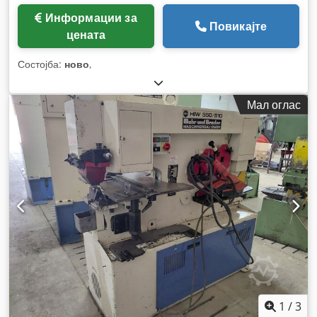
Информации за
Повикајте
цената
Состојба:
ново
,
Мал оглас
1
/
3