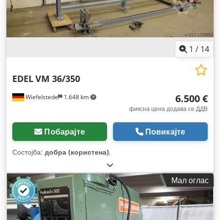
1
/
14
EDEL
VM 36/350
6.500 €
Wiefelstede
1.648 km
фиксна цена додава се ДДВ
Побарајте
Повикајте
Состојба:
добра (користена)
,
Мал оглас