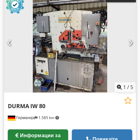
1
/
5
DURMA
IW 80
Германија
1.585 km
Информации за
Повикајте