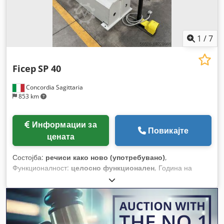
1
/
7
Ficep
SP 40
Concordia Sagittaria
853 km
Информации за
Повикајте
цената
Состојба:
речиси како ново (употребувано)
,
Функционалност:
целосно функционален
, Година на
изградба:
2017
, Опрема:
Ознака CE, итно стопирање,
ножна далечинска контрола
,