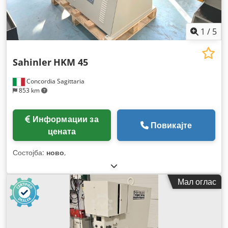
1
/
5
Sahinler
HKM 45
Concordia Sagittaria
853 km
Информации за
Повикајте
цената
Состојба:
ново
,
Мал оглас