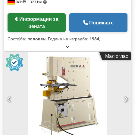
Bühl
1.323 km
Информации за
Повикајте
цената
Состојба:
половен
, Година на изградба:
1984
,
Мал оглас