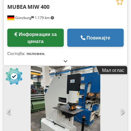
MUBEA
MIW 400
Günzburg
1.179 km
Информации за
Повикајте
цената
Состојба:
половен
,
Мал оглас