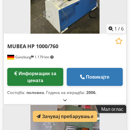
1
/
6
MUBEA
HP 1000/760
Günzburg
1.179 km
Информации за
Повикајте
цената
Состојба:
половен
, Година на изградба:
2006
,
Мал оглас
Зачувај пребарување