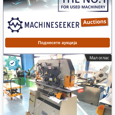
Поднесете аукција
Мал оглас