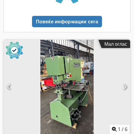
Повеќе информации сега
Мал оглас
1
/
6