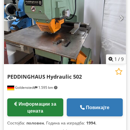
1
/
9
PEDDINGHAUS
Hydraulic 502
Goldenstedt
1.595 km
Информации за
Повикајте
цената
Состојба:
половен
, Година на изградба:
1994
,