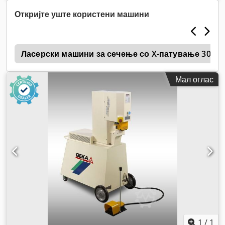
Откријте уште користени машини
r
Ласерски машини за сечење со X-патување 3000
Мал оглас
1
/
1