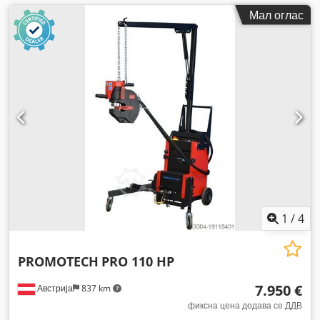
Мал оглас
1
/
4
PROMOTECH
PRO 110 HP
7.950 €
Австрија
837 km
фиксна цена додава се ДДВ