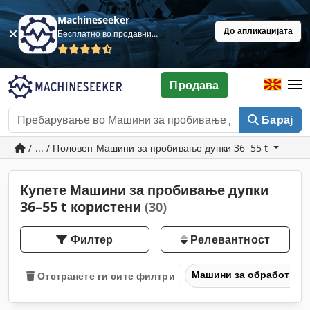
Machineseeker
До апликацијата
Бесплатно во продавница
Продава
Барај
/ ... / Половен Машини за пробивање дупки 36–55 t
Купете Машини за пробивање дупки
36–55 t користени
(30)
Филтер
Релевантност
Машини за обработка н
Отстранете ги сите филтри