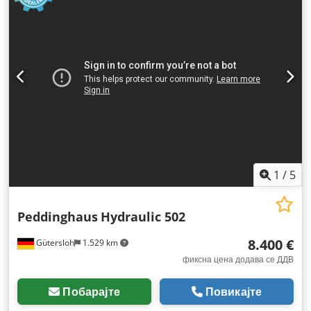
1
/
5
Peddinghaus
Hydraulic 502
8.400 €
Gütersloh
1.529 km
фиксна цена додава се ДДВ
Побарајте
Повикајте