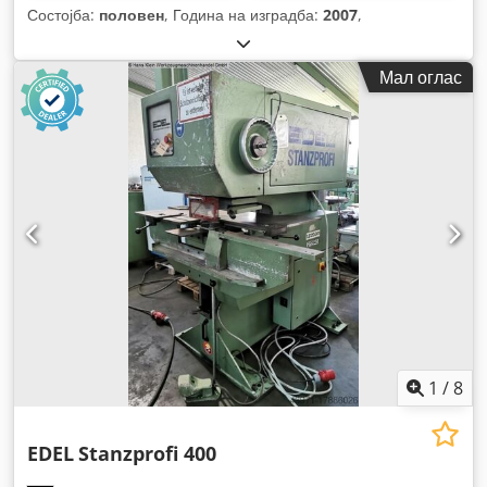
Состојба:
половен
, Година на изградба:
2007
,
Мал оглас
1
/
8
EDEL
Stanzprofi 400