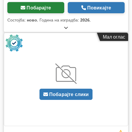
Побарајте
Повикајте
Состојба:
ново
, Година на изградба:
2026
,
Мал оглас
Побарајте слики