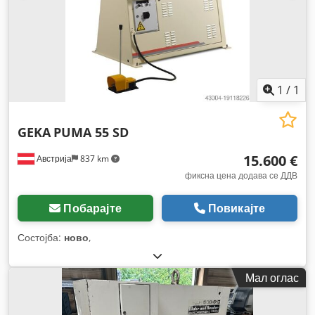
1
/
1
GEKA
PUMA 55 SD
15.600 €
Австрија
837 km
фиксна цена додава се ДДВ
Побарајте
Повикајте
Состојба:
ново
,
Мал оглас