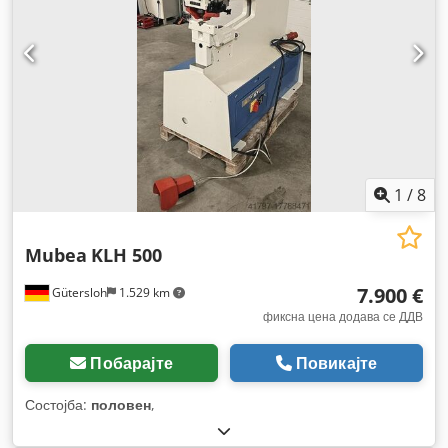
1
/
8
Mubea
KLH 500
7.900 €
Gütersloh
1.529 km
фиксна цена додава се ДДВ
Побарајте
Повикајте
Состојба:
половен
,