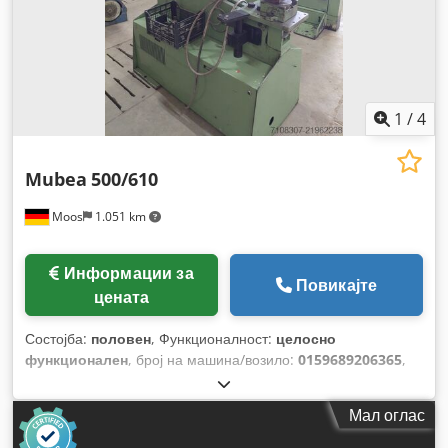
1
/
4
Mubea
500/610
Moos
1.051 km
Информации за
Повикајте
цената
Состојба:
половен
, Функционалност:
целосно
функционален
, број на машина/возило:
0159689206365
,
влезен напон:
220 V
, влезна фреквенција:
50 Hz
,
Мал оглас