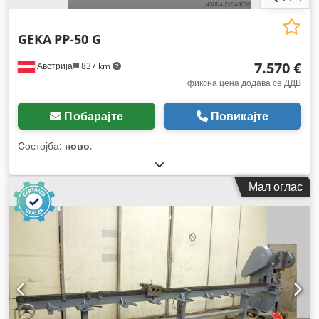
GEKA
PP-50 G
7.570 €
Австрија
837 km
фиксна цена додава се ДДВ
Побарајте
Повикајте
Состојба:
ново
,
Мал оглас