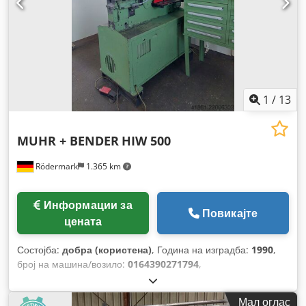
1
/
13
MUHR + BENDER
HIW 500
Rödermark
1.365 km
Информации за
Повикајте
цената
Состојба:
добра (користена)
, Година на изградба:
1990
,
број на машина/возило:
0164390271794
,
Мал оглас