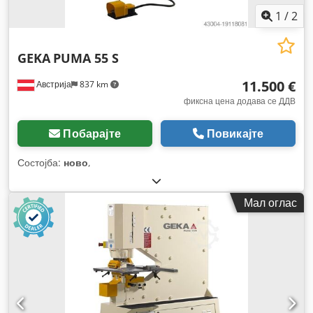
1
/
2
GEKA
PUMA 55 S
11.500 €
Австрија
837 km
фиксна цена додава се ДДВ
Побарајте
Повикајте
Состојба:
ново
,
Мал оглас