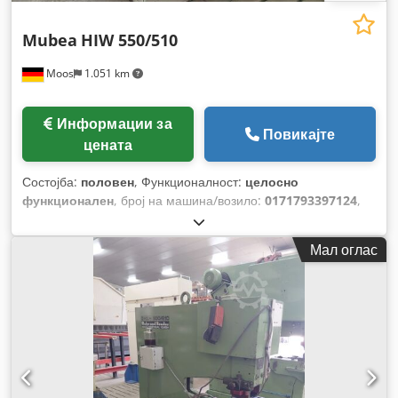
Mubea
HIW 550/510
Moos
1.051 km
Информации за
Повикајте
цената
Состојба:
половен
, Функционалност:
целосно
функционален
, број на машина/возило:
0171793397124
,
влезен напон:
220 V
, влезна фреквенција:
50 Hz
,
Мал оглас