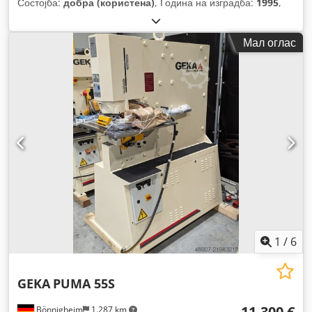
Состојба:
добра (користена)
, Година на изградба:
1995
,
Мал оглас
1
/
6
GEKA
PUMA 55S
11.300 €
Bönnigheim
1.287 km