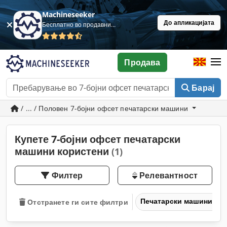
Machineseeker
До апликацијата
Бесплатно во продавница
Продава
Барај
/ ... / Половен 7-бојни офсет печатарски машини
Купете 7-бојни офсет печатарски
машини користени
(1)
Филтер
Релевантност
Печатарски машини и 
Отстранете ги сите филтри