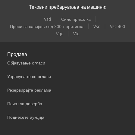
Тековни пребарувања на машини:
Vsd
Сило приколка
Преси за савијање од 300 т притиска
Vsc
Vsc 400
Vqc
Vtc
Продава
Објавување огласи
Управувајте со огласи
Резервирајте реклама
Печат за доверба
Поднесете аукција