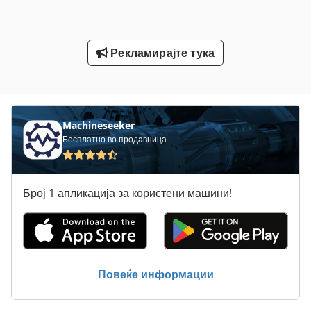
Tormek T 7
Tur 560
Рекламирајте тука
Лим-Свиткување Машини
Пријавете Се
Тркалање Со Депонија 7 5 T
Machineseeker
Бесплатно во продавница
Број 1 апликација за користени машини!
Повеќе информации