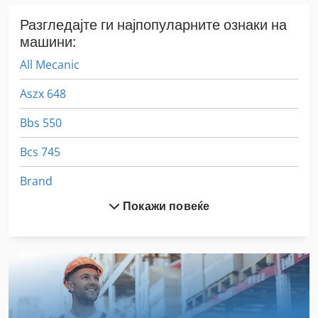
Разгледајте ги најпопуларните ознаки на
машини:
All Mecanic
Aszx 648
Bbs 550
Bcs 745
Brand
Покажи повеќе
Emcomat 7
Emcomat 7 Технички Податоци
Er 08
Ex Прес Центар