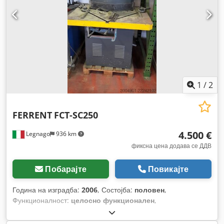
1
/
2
FERRENT
FCT-SC250
4.500 €
Legnago
936 km
фиксна цена додава се ДДВ
Побарајте
Повикајте
Година на изградба:
2006
, Состојба:
половен
,
Функционалност:
целосно функционален
,