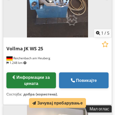
1
/
5
Vollma
JK WS 25
Reichenbach am Heuberg
1.248 km
Информации за
Повикајте
цената
Состојба:
добра (користена)
,
Зачувај пребарување
Мал оглас