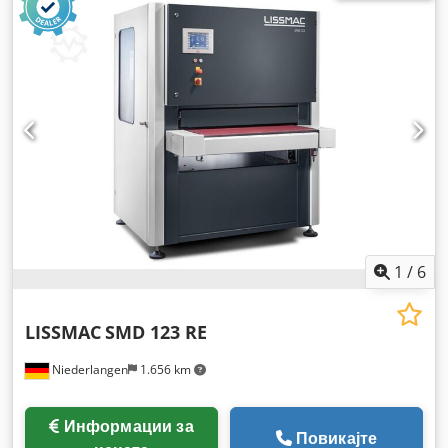
1
/
6
LISSMAC
SMD 123 RE
Niederlangen
1.656 km
Информации за
Повикајте