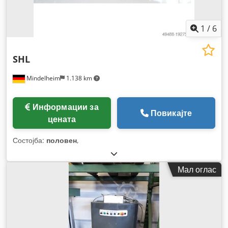
1
/
6
SHL
Mindelheim
1.138 km
Информации за
Повикајте
цената
Состојба:
половен
,
Мал оглас