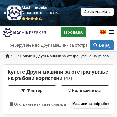
Machineseeker
До апликацијата
Бесплатно во продавница
Продава
Барај
/ ... / Половен Други машини за отстранување на ръбови
Купете Други машини за отстранување
на ръбови користени
(47)
Филтер
Релевантност
Машини за обработка н
Отстранете ги сите филтри