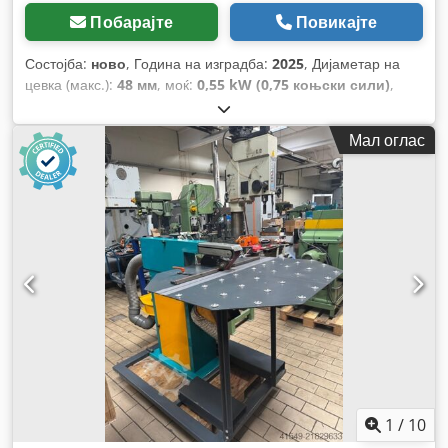
Побарајте
Повикајте
Состојба:
ново
, Година на изградба:
2025
, Дијаметар на
цевка (макс.):
48 мм
, моќ:
0,55 kW (0,75 коњски сили)
,
влезен напон:
400 V
,
Мал оглас
1
/
10