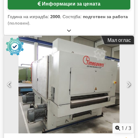
Информации за цената
Година на изградба:
2000
, Состојба:
подготвен за работа
(половен)
,
Мал оглас
1
/
3