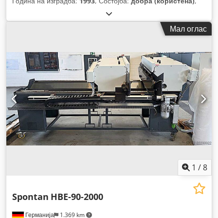
Година на изградба:
1993
, Состојба:
добра (користена)
,
Мал оглас
1
/
8
Spontan
HBE-90-2000
Германија
1.369 km