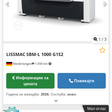
1
/
3
LISSMAC
SBM-L 1000 G1S2
Niederlangen
1.656 km
Информации за
Повикајте
цената
Година на изградба:
2026
, Состојба:
ново
,
Мал оглас