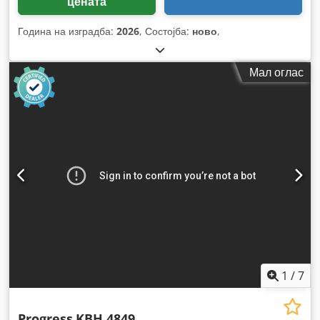
цената
Година на изградба:
2026
, Состојба:
ново
,
Мал оглас
1
/
7
Progress
KBH 4849