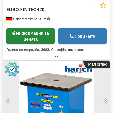
EURO FINTEC
420
Goldenstedt
1.595 km
Информации за
Повикајте
цената
Година на изградба:
2003
, Состојба:
половен
,
Мал оглас