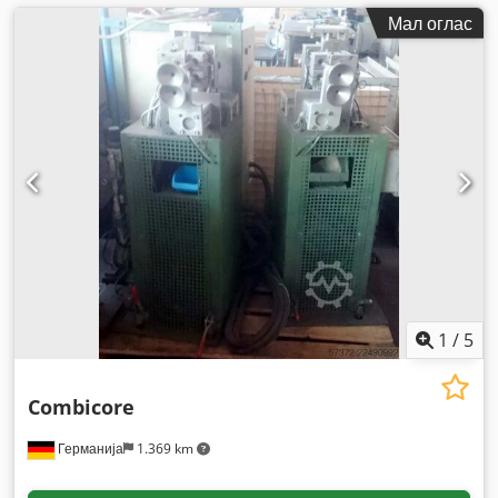
Мал оглас
1
/
5
Combicore
Германија
1.369 km