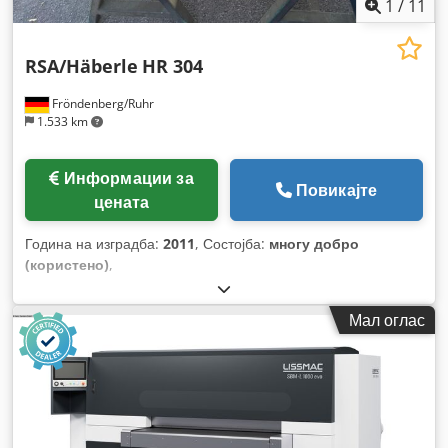
1
/
11
RSA/Häberle
HR 304
Fröndenberg/Ruhr
1.533 km
Информации за
Повикајте
цената
Година на изградба:
2011
, Состојба:
многу добро
(користено)
,
Мал оглас