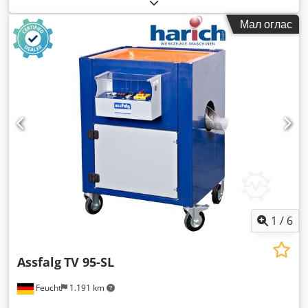
Мал оглас
1
/
6
Assfalg
TV 95-SL
Feucht
1.191 km