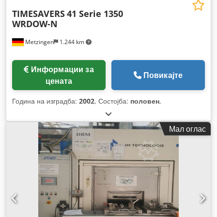
TIMESAVERS
41 Serie 1350
WRDOW-N
Metzingen
1.244 km
Информации за
Повикајте
цената
Година на изградба:
2002
, Состојба:
половен
,
Мал оглас