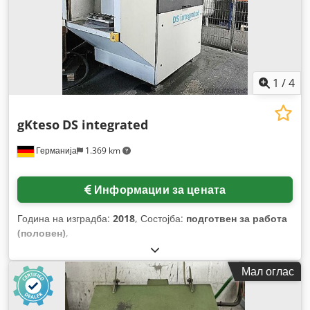
1
/
4
gKteso
DS integrated
Германија
1.369 km
Информации за цената
Година на изградба:
2018
, Состојба:
подготвен за работа
(половен)
,
Мал оглас