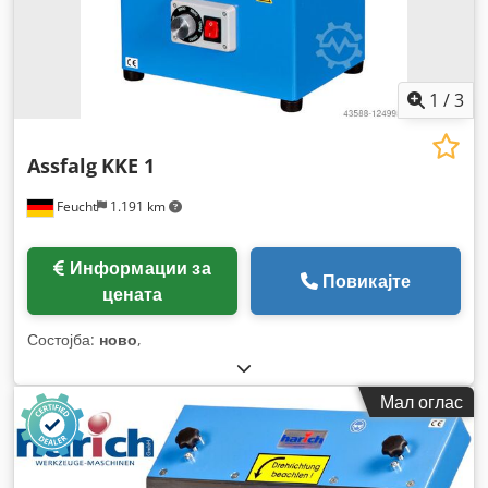
1
/
3
Assfalg
KKE 1
Feucht
1.191 km
Информации за
Повикајте
цената
Состојба:
ново
,
Мал оглас