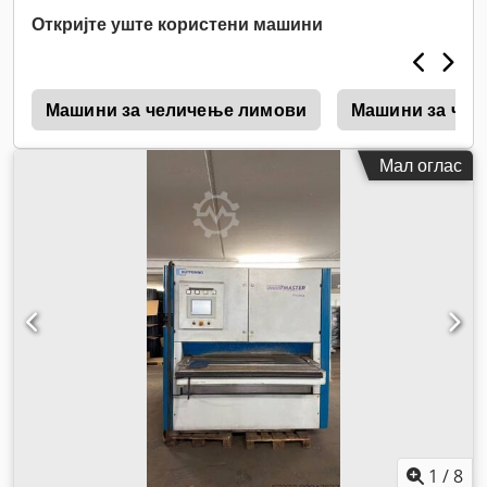
Откријте уште користени машини
m
Машини за челичење лимови
Машини за чеш
Мал оглас
1
/
8