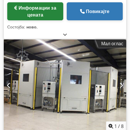
Информации за
Повикајте
цената
Состојба:
ново
,
Мал оглас
1
/
8