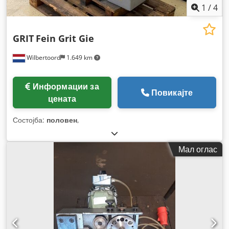
1
/
4
GRIT
Fein Grit Gie
Wilbertoord
1.649 km
Информации за
Повикајте
цената
Состојба:
половен
,
Мал оглас