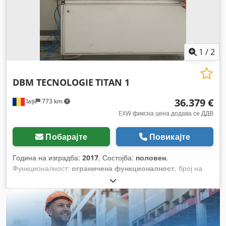
1
/
2
DBM TECNOLOGIE
TITAN 1
36.379 €
Iași
773 km
EXW фиксна цена додава се ДДВ
Побарајте
Повикајте
Година на изградба:
2017
, Состојба:
половен
,
Функционалност:
ограничена функционалност
, број на
машина/возило:
2017038
,