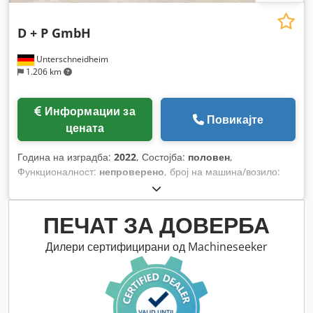
D + P GmbH
Unterschneidheim
1.206 km
Информации за
Повикајте
цената
Година на изградба:
2022
, Состојба:
половен
,
Функционалност:
непроверено
, број на машина/возило:
S352621, S352622, S352623
,
ПЕЧАТ ЗА ДОВЕРБА
Дилери сертифицирани од Machineseeker