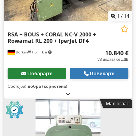
1
/
14
RSA + BOUS + CORAL
NC-V 2000 +
Rowamat RL 200 + IperJet DF4
10.840 €
Borken
1.611 km
VB додава се ДДВ
Побарајте
Повикајте
Состојба:
добра (користена)
,
Мал оглас