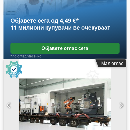
Објавете сега од 4,49 €
*
11 милиони купувачи
ве очекуваат
Објавете оглас сега
*по оглас/месечно
Мал оглас