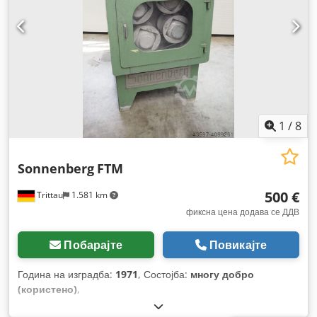
1
/
8
Sonnenberg
FTM
500 €
Trittau
1.581 km
фиксна цена додава се ДДВ
Побарајте
Повикајте
Година на изградба:
1971
, Состојба:
многу добро
(користено)
,