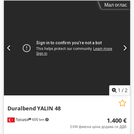
Мал оглас
1
/
2
Duralbend
YALIN 48
1.400 €
Турција
600 km
EXW фиксна цена додава се ДДВ