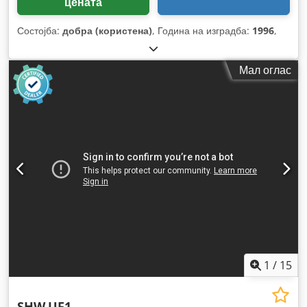
цената
Состојба:
добра (користена)
, Година на изградба:
1996
,
Мал оглас
1
/
15
SHW
UF1