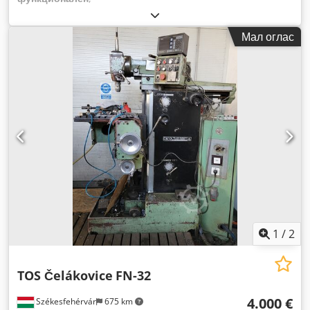
Мал оглас
1
/
2
TOS Čelákovice
FN-32
4.000 €
Székesfehérvár
675 km