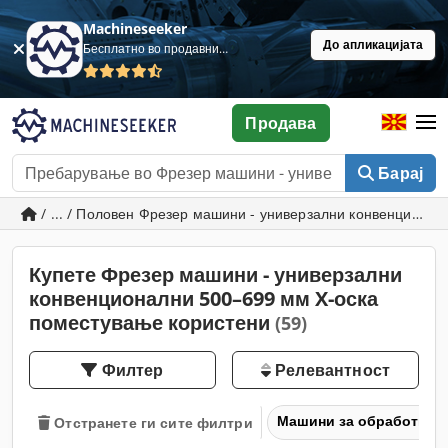
Machineseeker
До апликацијата
Бесплатно во продавница
Продава
Барај
/ ... / Половен Фрезер машини - универзални конвенциона
Купете Фрезер машини - универзални
конвенционални 500–699 мм X-оска
поместување користени
(59)
Филтер
Релевантност
Машини за обработка н
Отстранете ги сите филтри