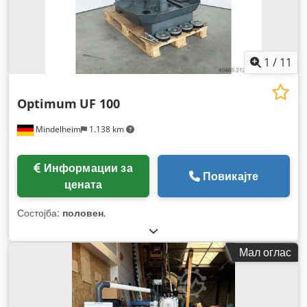
1
/
11
Optimum
UF 100
Mindelheim
1.138 km
Информации за
Повикајте
цената
Состојба:
половен
,
Мал оглас