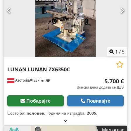
1
/
5
LUNAN
LUNAN ZX6350C
5.700 €
Австрија
837 km
фиксна цена додава се ДДВ
Побарајте
Повикајте
Состојба:
половен
, Година на изградба:
2005
,
Мал оглас