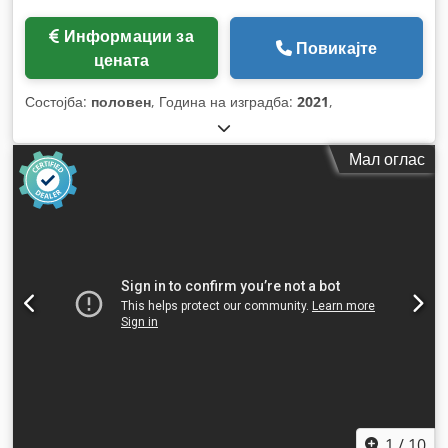
Информации за
Повикајте
цената
Состојба:
половен
, Година на изградба:
2021
,
Мал оглас
1
/
10