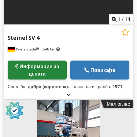
1
/
14
Steinel
SV 4
Wiefelstede
1.648 km
Информации за
Повикајте
цената
Состојба:
добра (користена)
, Година на изградба:
1971
,
Мал оглас