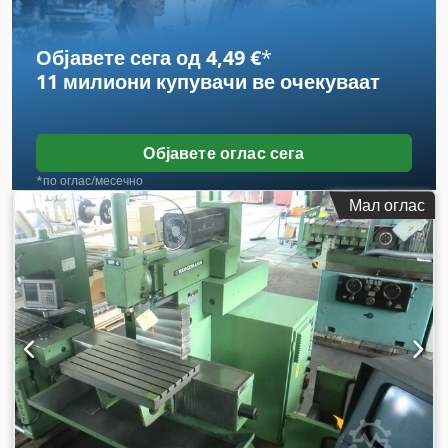
Објавете сега од 4,49 €
*
11 милиони купувачи
ве очекуваат
Објавете оглас сега
*по оглас/месечно
Мал оглас