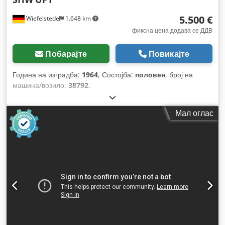
5.500 €
Wiefelstede
1.648 km
фиксна цена додава се ДДВ
Побарајте
Повикајте
Година на изградба:
1964
, Состојба:
половен
, број на
машина/возило:
38792
,
Мал оглас