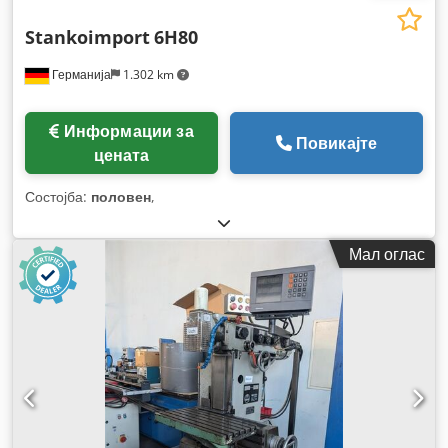
Stankoimport
6H80
Германија
1.302 km
Информации за
Повикајте
цената
Состојба:
половен
,
Мал оглас