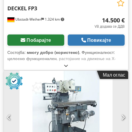
DECKEL
FP3
14.500 €
Ubstadt-Weiher
1.324 km
VB додава се ДДВ
Побарајте
Повикајте
Состојба:
многу добро (користено)
, Функционалност:
целосно функционален
, растојание на движење на Х-
оската:
500 мм
, движење по оската Y:
300 мм
, растојание
на движење Z-оска:
380 мм
, максимална брзина на
Мал оглас
вретеното:
2.000 обр/мин
, брзина на вретено (мин.):
40
обр/мин
,