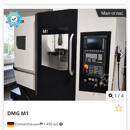
Мал оглас
1
/
4
DMG
M1
Emmelshausen
1.450 km