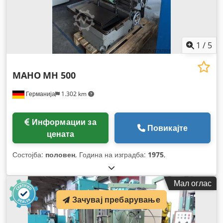
1
/
5
MAHO
MH 500
Германија
1.302 km
Информации за
Повикајте
цената
Состојба:
половен
, Година на изградба:
1975
,
Мал оглас
Зачувај пребарување