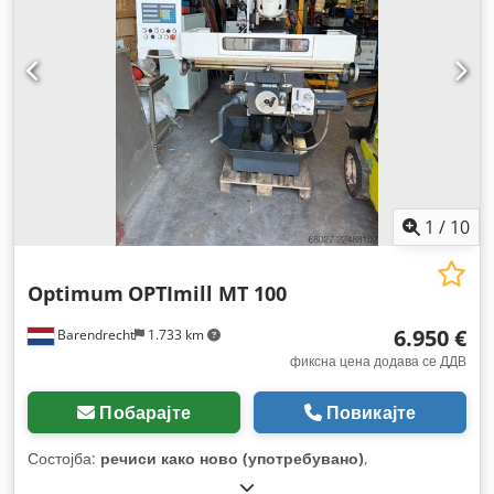
1
/
10
Optimum
OPTImill MT 100
6.950 €
Barendrecht
1.733 km
фиксна цена додава се ДДВ
Побарајте
Повикајте
Состојба:
речиси како ново (употребувано)
,