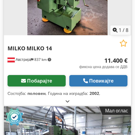
1
/
8
MILKO
MILKO 14
11.400 €
Австрија
837 km
фиксна цена додава се ДДВ
Побарајте
Повикајте
Состојба:
половен
, Година на изградба:
2002
,
Мал оглас