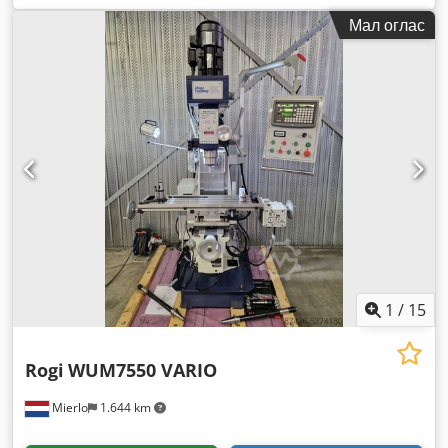
Мал оглас
1
/
15
Rogi
WUM7550 VARIO
Mierlo
1.644 km