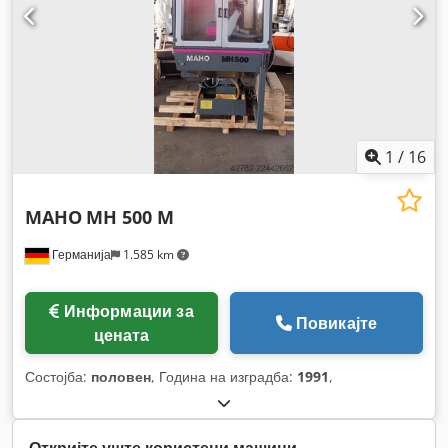
1
/
16
MAHO
MH 500 M
Германија
1.585 km
Информации за
Повикајте
цената
Состојба:
половен
, Година на изградба:
1991
,