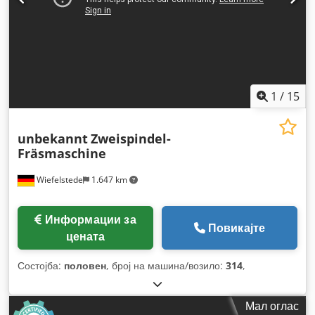
1
/
15
unbekannt
Zweispindel-
Fräsmaschine
Wiefelstede
1.647 km
Информации за
Повикајте
цената
Состојба:
половен
, број на машина/возило:
314
,
Мал оглас