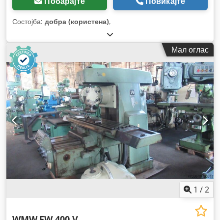
Побарајте
Повикајте
Состојба:
добра (користена)
,
Мал оглас
1
/
2
WMW
FW 400 V