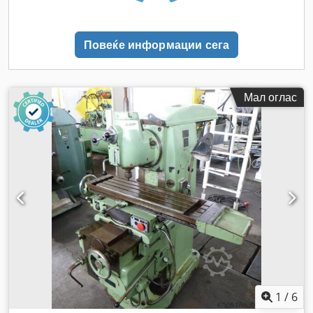
Повеќе информации сега
Мал оглас
1
/
6