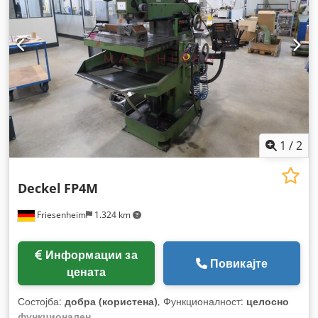
1
/
2
Deckel
FP4M
Friesenheim
1.324 km
Информации за
Повикајте
цената
Состојба:
добра (користена)
, Функционалност:
целосно
функционален
,