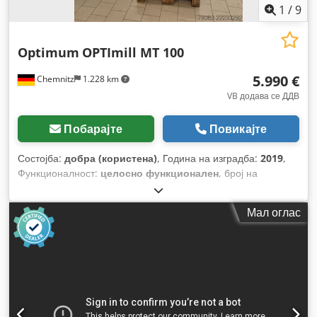
1
/
9
Optimum
OPTImill MT 100
5.990 €
Chemnitz
1.228 km
VB додава се ДДВ
Побарајте
Повикајте
Состојба:
добра (користена)
, Година на изградба:
2019
,
Функционалност:
целосно функционален
, број на
машина/возило:
3006110
, растојание на движење на Х-
оската:
600 мм
, движење по оската Y:
270 мм
, растојание
Мал оглас
на движење Z-оска:
380 мм
, максимална брзина на
вретеното:
1.600 обр/мин
, брзина на вретено (мин.):
45
обр/мин
, вкупна тежина:
1.300 кг
,