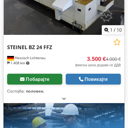
1
/
10
STEINEL
BZ 24 FFZ
3.500 €
Hessisch Lichtenau
4.000 €
1.408 km
фиксна цена додава се ДДВ
Побарајте
Повикајте
Состојба:
половен
,