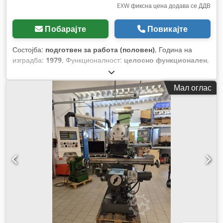
EXW фиксна цена додава се ДДВ
Побарајте
Повикајте
Состојба:
подготвен за работа (половен)
, Година на
изградба:
1979
, Функционалност:
целосно функционален
,
број на машина/возило:
4238442
, должина на напојување
оска X:
500 мм
, должина на напредување на оската Y:
250
Мал оглас
мм
, должина на подавање по Z-оска:
400 мм
, ширина на
масата:
300 мм
, должина на масата:
700 мм
, тип на влезен
струја:
трифазен
, максимална брзина на вртење:
2.000
обр/мин
, ротациона брзина (мин.):
40 обр/мин
, влезен
струја:
16 A
,