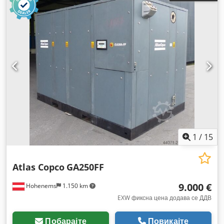
1
/
15
Atlas Copco
GA250FF
9.000 €
Hohenems
1.150 km
EXW фиксна цена додава се ДДВ
Побарајте
Повикајте