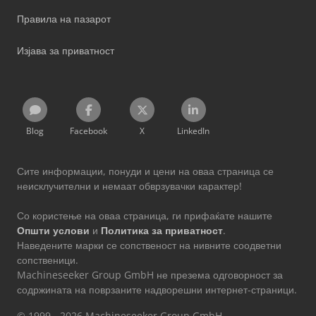
Правила на пазарот
Изјава за приватност
Blog
Facebook
X
LinkedIn
Сите информации, понуди и цени на оваа страница се
неисклучителни и немаат обврзувачки карактер!
Со користење на оваа страница, ги прифаќате нашите
Општи услови
и
Политика за приватност
.
Наведените марки се сопственост на нивните соодветни
сопственици.
Machineseeker Group GmbH не презема одговорност за
содржината на поврзаните надворешни интернет-страници.
© 1999 - 2026 Machineseeker Group GmbH