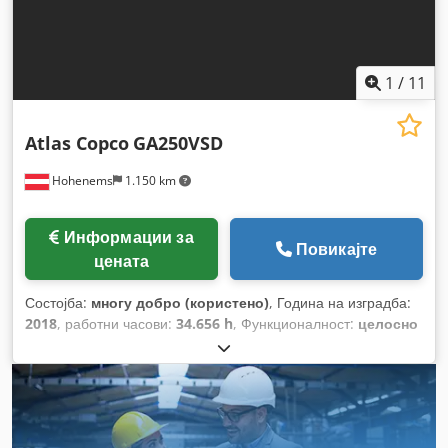
1
/
11
Atlas Copco
GA250VSD
Hohenems
1.150 km
Информации за
Повикајте
цената
Состојба:
многу добро (користено)
, Година на изградба:
2018
, работни часови:
34.656 h
, Функционалност:
целосно
функционален
,