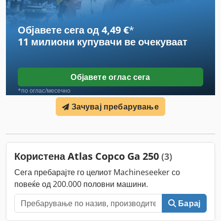
Објавете сега од 4,49 €
*
11 милиони купувачи
ве очекуваат
Објавете оглас сега
*по оглас/месечно
Зачувај пребарување
Користена Atlas Copco Ga 250
(3)
Сега пребарајте го целиот Machineseeker со
повеќе од 200.000 половни машини.
Барај