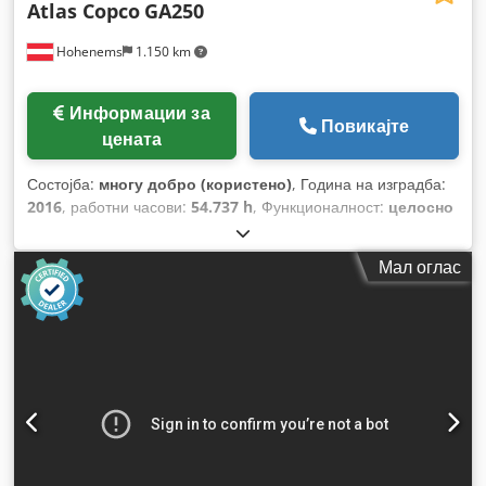
Atlas Copco
GA250
Hohenems
1.150 km
Информации за
Повикајте
цената
Состојба:
многу добро (користено)
, Година на изградба:
2016
, работни часови:
54.737 h
, Функционалност:
целосно
функционален
,
Мал оглас