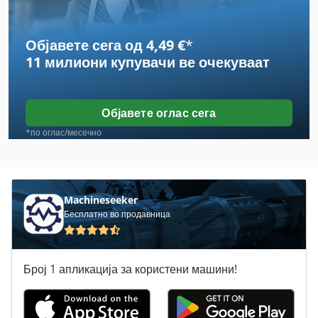
Atlas Copco Ga 30
Објавете сега од 4,49 €
*
Atlas Copco Ga 30 Vsd
11 милиони купувачи
ве очекуваат
Atlas Copco Ga 37
Atlas Copco Ga 45
Објавете оглас сега
Atlas Copco Ga 5
*по оглас/месечно
Atlas Copco Ga 55
Atlas Copco Ga 55 Vsd
Machineseeker
Бесплатно во продавница
Atlas Copco Ga 75
Atlas Copco Ga 90
Број 1 апликација за користени машини!
Atlas Copco Qas
Atlas Copco Qas 100