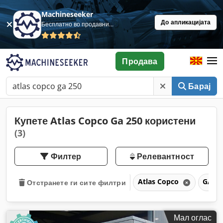
Machineseeker
До апликацијата
Бесплатно во продавница
Продава
Барај
Купете Atlas Copco Ga 250 користени
(3)
Филтер
Релевантност
Atlas Copco
GA 2
Отстранете ги сите филтри
Мал оглас