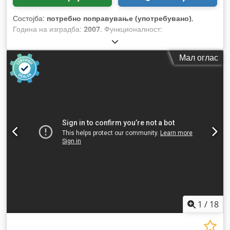
Состојба:
потребно поправување (употребувано)
,
Година на изградба:
2007
, Функционалност:
нефункционален
,
Мал оглас
1
/
18