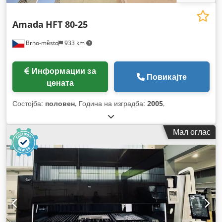
Amada
HFT 80-25
Brno-město
933 km
Информации за
Повикајте
цената
Состојба:
половен
, Година на изградба:
2005
,
Мал оглас