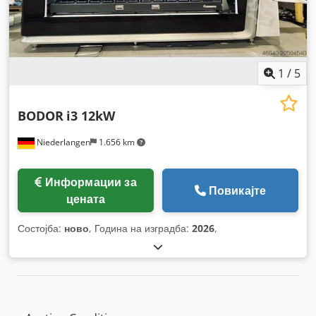
1
/
5
BODOR
i3 12kW
Niederlangen
1.656 km
Информации за
Повикајте
цената
Состојба:
ново
, Година на изградба:
2026
,