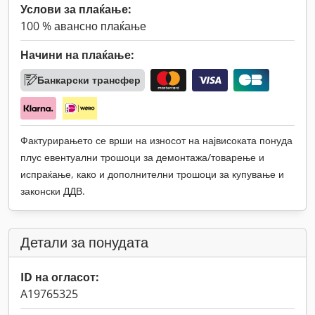
Услови за плаќање:
100 % авансно плаќање
Начини на плаќање:
Банкарски трансфер
Фактурирањето се врши на износот на највисоката понуда
плус евентуални трошоци за демонтажа/товарење и
испраќање, како и дополнителни трошоци за купување и
законски ДДВ.
Детали за понудата
ID на огласот:
A19765325