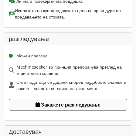
Лична и повеќејазична поддршка
Исплатата на купопродажната цена се врши дури по
предавањето на стоката.
разгледување
Можен преглед
Machineseeker во принцип препорачува преглед на
користените машини.
Сите податоци се дадени според најдоброто знаење и
совест – уверете се лично на лице место.
Закажете разгледување
Доставувач