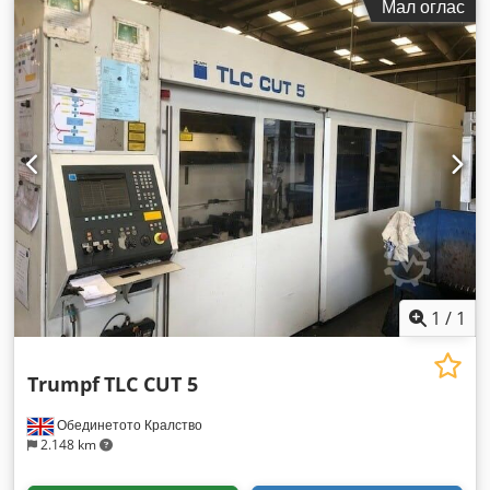
Мал оглас
1
/
1
Trumpf
TLC CUT 5
Обединетото Кралство
2.148 km