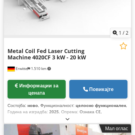
1
/
2
Metal Coil Fed Laser Cutting
Machine
4020CF 3 kW - 20 kW
Erwitte
1.510 km
Информации за
Повикајте
цената
Состојба:
ново
, Функционалност:
целосно функционален
,
Година на изградба:
2025
, Опрема:
Ознака CE,
безбедносна светлосна завеса, документација /
прирачник, екстракција на прав, извлекување на чад,
Мал оглас
итно стопирање, ладилна единица, менаџер на