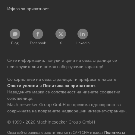
Изјава за приватност
Blog
Facebook
X
LinkedIn
Сите информации, понуди и цени на оваа страница се
неисклучителни и немаат обврзувачки карактер!
Со користење на оваа страница, ги прифаќате нашите
Општи услови
и
Политика за приватност
.
Наведените марки се сопственост на нивните соодветни
сопственици.
Machineseeker Group GmbH не презема одговорност за
содржината на поврзаните надворешни интернет-страници.
© 1999 - 2026 Machineseeker Group GmbH
Оваа веб-страница е заштитена со reCAPTCHA и важат
Политиката