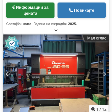
Информации за
Повикајте
цената
Состојба:
ново
, Година на изградба:
2025
,
Мал оглас
1
/
12