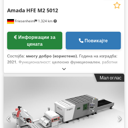
Amada
HFE M2 5012
Friesenheim
1.324 km
Информации за
Повикајте
цената
Состојба:
многу добро (користено)
, Година на изградба:
2021
, Функционалност:
целосно функционален
, работни
часови:
417 h
,
Мал оглас