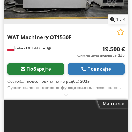
1
/
4
WAT Machinery
OT1530F
19.500 €
Gdańsk
1.443 km
фиксна цена додава се ДДВ
Побарајте
Повикајте
Состојба:
ново
, Година на изградба:
2025
,
Функционалност:
целосно функционален
, влезен напон:
380 V
, вкупна должина:
3.000 мм
, вкупна ширина:
1.500 мм
,
моќност на ласерот:
1.500 W
, Опрема:
документација /
Мал оглас
прирачник
,