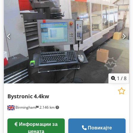
млазници, централизирана система за подмачкување
,
1
/
8
Bystronic
4.4kw
Birmingham
2.146 km
Информации за
Повикајте
цената