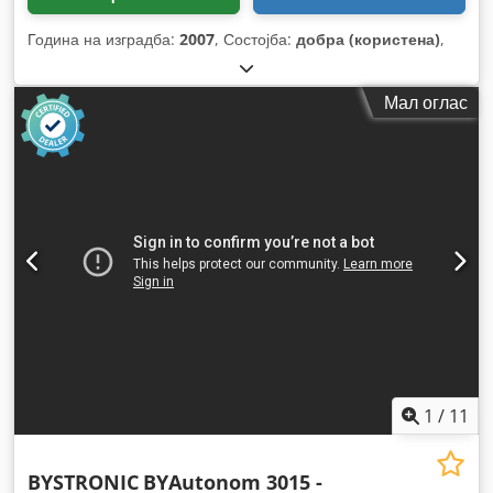
Година на изградба:
2007
, Состојба:
добра (користена)
,
Мал оглас
1
/
11
BYSTRONIC
BYAutonom 3015 -