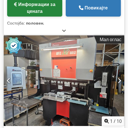
Информации за
Повикајте
цената
Состојба:
половен
,
Мал оглас
1
/
10