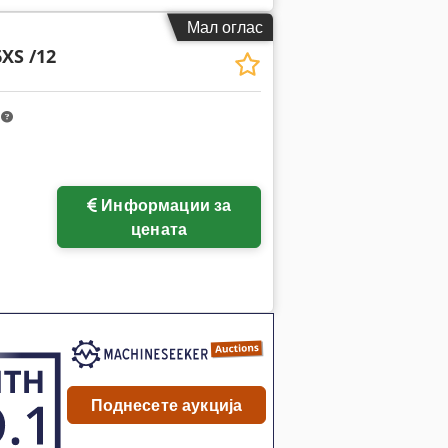
Мал оглас
XS /12
m
Информации за
цената
Поднесете аукција