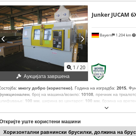
Junker
JUCAM 6X
Bayern
1.204 km
1
/
20
Аукцијата завршена
Состојба:
многу добро (користено)
, Година на изградба:
2015
, Фу
функционален
, број на машина/возило:
10108
, пречник на тркалот
шлифување:
100 мм
, ширина во центарот:
100 мм
, брзина на врет
максимална брзина на вретеното:
250 обр/мин
,
Откријте уште користени машини
Хоризонтални равнински брусилки, должина на бру