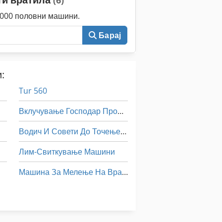
0.000 половни машини.
Барај
:
Tur 560
Вклучување Господар Профит 2
Водич И Совети До Точење Од 500 Мм Вретено
Лим-Свиткување Машини
Машина За Мелење На Вратило
Машини За Свиткување На Железо
Тк Градите