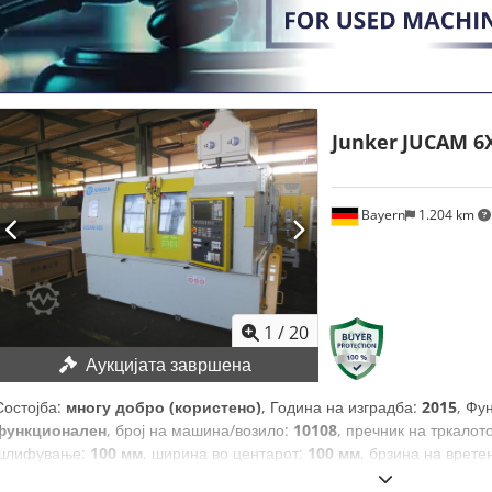
Junker
JUCAM 6X
Bayern
1.204 km
1
/
20
Аукцијата завршена
Состојба:
многу добро (користено)
, Година на изградба:
2015
, Фу
функционален
, број на машина/возило:
10108
, пречник на тркалот
шлифување:
100 мм
, ширина во центарот:
100 мм
, брзина на врет
максимална брзина на вретеното:
250 обр/мин
,