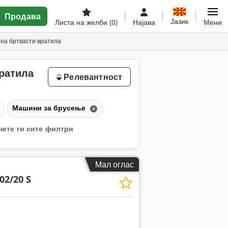
Продава
Јазик
Листа на желби
(0)
Најава
Мени
на бртвасти вратила
ратила
Релевантност
Машини за брусење
нете ги сите филтри
Мал оглас
02/20 S