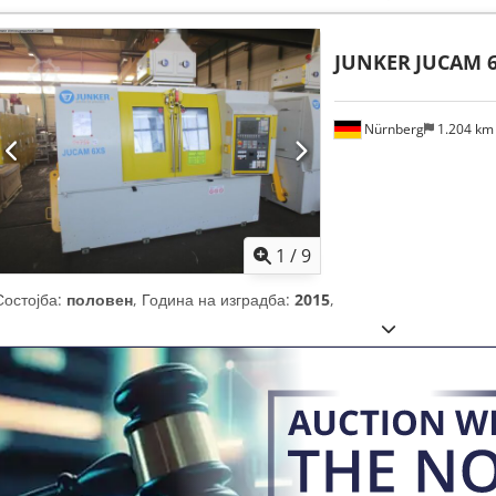
JUNKER
JUCAM 6
Nürnberg
1.204 k
1
/
9
Состојба:
половен
, Година на изградба:
2015
,