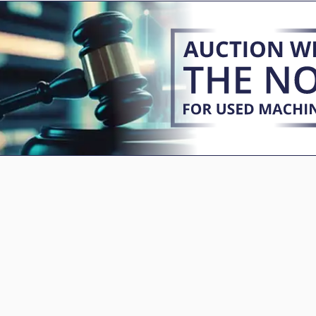
Ex Прес Центар
Stavostroj Vp 200
Fngj 20
Tak 18