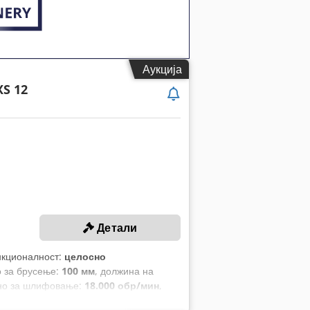
Аукција
S 12
Детали
нкционалност:
целосно
о за брусење:
100 мм
, должина на
ено за шлифовање:
18.000 обр/мин
,