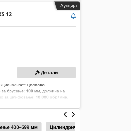
Аукција
S 12
Детали
нкционалност:
целосно
о за брусење:
100 мм
, должина на
ено за шлифовање:
18.000 обр/мин
,
сење 400–699 мм
Цилиндрични машини за шлифов