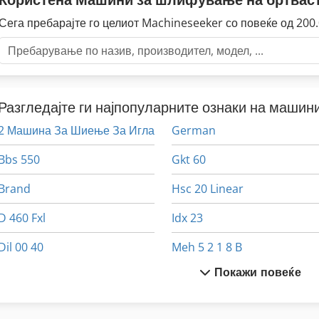
Сега пребарајте го целиот Machineseeker со повеќе од 20
Разгледајте ги најпопуларните ознаки на машини
2 Машина За Шиење За Игла
German
Bbs 550
Gkt 60
Brand
Hsc 20 Linear
D 460 Fxl
Idx 23
Dil 00 40
Meh 5 2 1 8 B
Покажи повеќе
Dws 200
Mvh 5 1 4 B
Eisen Und Hammerwerk Gmbh
Sfw