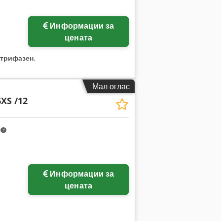
Информации за
цената
трифазен
,
Мал оглас
XS /12
m
Информации за
цената