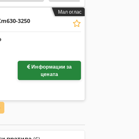
Мал оглас
Km630-3250
Информации за
цената
е
ти вратила
(6)