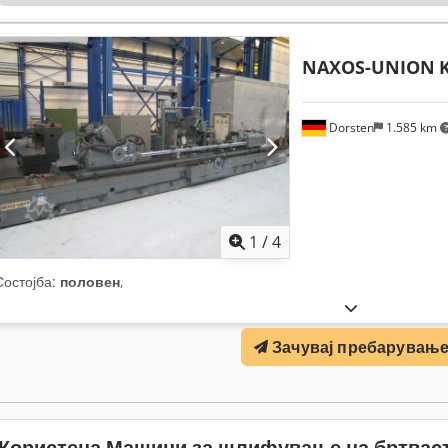
NAXOS-UNION
Dorsten
1.585 km
1
/
4
Состојба:
половен
,
Зачувај пребарувањ
Користена Машини за шлифување на бртвас