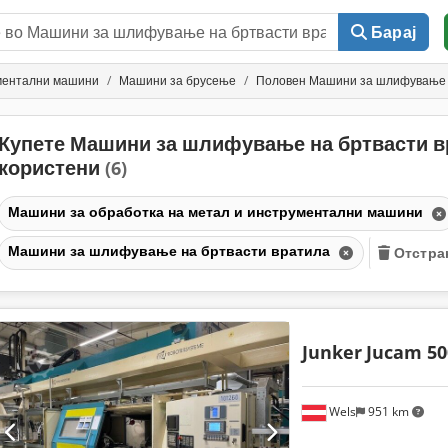
Барај
ументални машини
Машини за брусење
Половен Машини за шлифување 
Купете Машини за шлифување на бртвасти в
користени
(6)
Машини за обработка на метал и инструментални машини
Машини за шлифување на бртвасти вратила
Отстра
Junker
Jucam 50
Wels
951 km