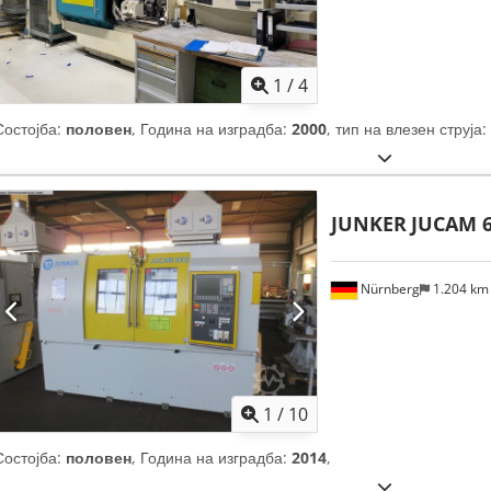
1
/
4
Состојба:
половен
, Година на изградба:
2000
, тип на влезен струја:
JUNKER
JUCAM 6
Nürnberg
1.204 k
1
/
10
Состојба:
половен
, Година на изградба:
2014
,