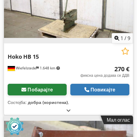
1
/
9
Hoko
HB 15
270 €
Wiefelstede
1.648 km
фиксна цена додава се ДДВ
Побарајте
Повикајте
Состојба:
добра (користена)
,
Мал оглас