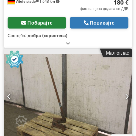
180 €
Wiefelstede
1.648 km
фиксна цена додава се ДДВ
Побарајте
Повикајте
Состојба:
добра (користена)
,
Мал оглас