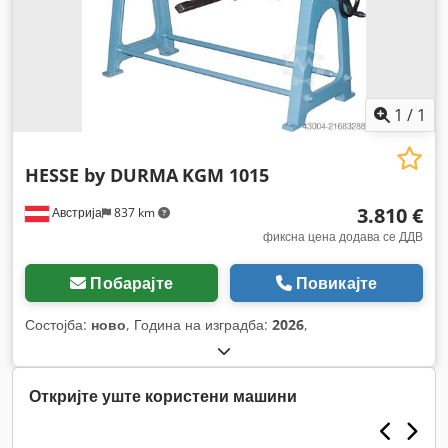
1
/
1
HESSE by DURMA
KGM 1015
3.810 €
Австрија
837 km
фиксна цена додава се ДДВ
Побарајте
Повикајте
Состојба:
ново
, Година на изградба:
2026
,
Откријте уште користени машини