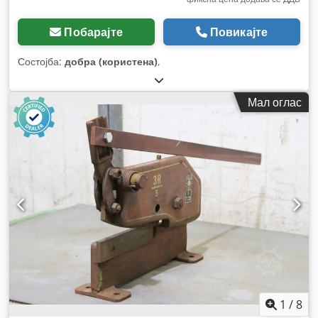
Побарајте
Повикајте
Состојба:
добра (користена)
,
Мал оглас
1
/
8