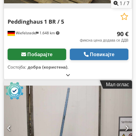
1
/
7
Peddinghaus
1 BR / 5
90 €
Wiefelstede
1.648 km
фиксна цена додава се ДДВ
Побарајте
Повикајте
Состојба:
добра (користена)
,
Мал оглас