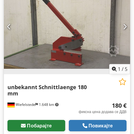
1
/
5
unbekannt
Schnittlaenge 180
mm
180 €
Wiefelstede
1.648 km
фиксна цена додава се ДДВ
Побарајте
Повикајте