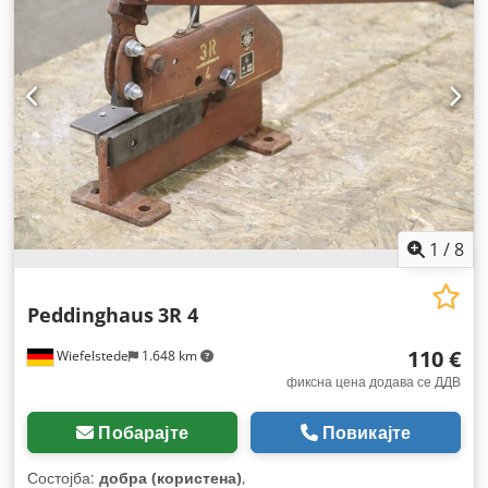
1
/
8
Peddinghaus
3R 4
110 €
Wiefelstede
1.648 km
фиксна цена додава се ДДВ
Побарајте
Повикајте
Состојба:
добра (користена)
,