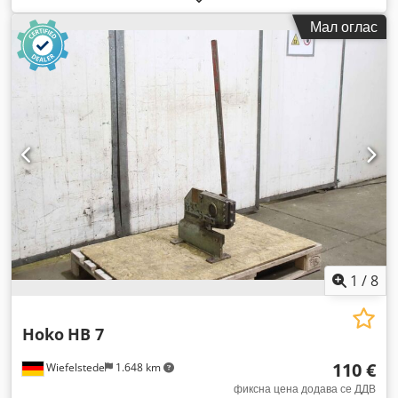
Мал оглас
1
/
8
Hoko
HB 7
110 €
Wiefelstede
1.648 km
фиксна цена додава се ДДВ