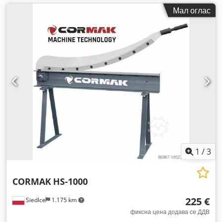
Мал оглас
1
/
3
CORMAK
HS-1000
225 €
Siedlce
1.175 km
фиксна цена додава се ДДВ