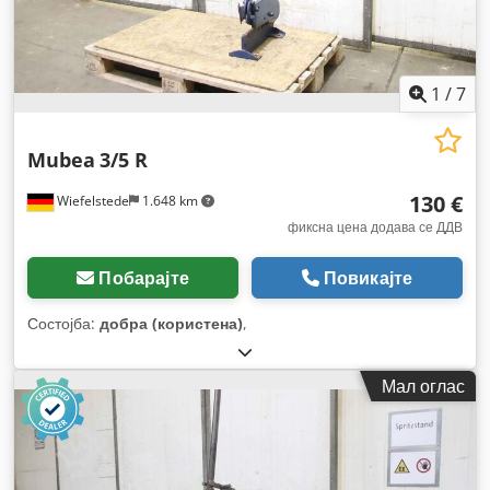
1
/
7
Mubea
3/5 R
130 €
Wiefelstede
1.648 km
фиксна цена додава се ДДВ
Побарајте
Повикајте
Состојба:
добра (користена)
,
Мал оглас