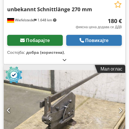
unbekannt
Schnittlänge 270 mm
180 €
Wiefelstede
1.648 km
фиксна цена додава се ДДВ
Побарајте
Повикајте
Состојба:
добра (користена)
,
Мал оглас