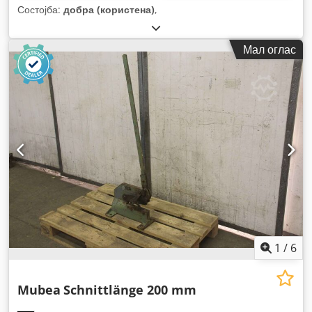
Состојба:
добра (користена)
,
Мал оглас
1
/
6
Mubea
Schnittlänge 200 mm