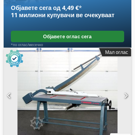
Објавете сега од 4,49 €
*
11 милиони купувачи
ве очекуваат
Објавете оглас сега
*по оглас/месечно
Мал оглас