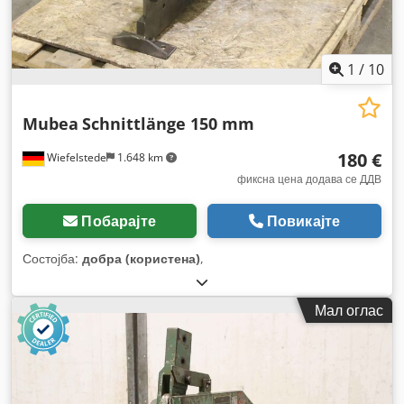
1
/
10
Mubea
Schnittlänge 150 mm
180 €
Wiefelstede
1.648 km
фиксна цена додава се ДДВ
Побарајте
Повикајте
Состојба:
добра (користена)
,
Мал оглас