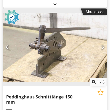
Мал оглас
1
/
8
Peddinghaus
Schnittlänge 150
mm