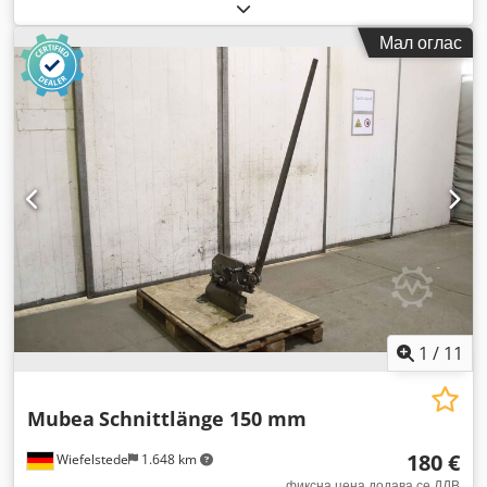
Мал оглас
1
/
11
Mubea
Schnittlänge 150 mm
180 €
Wiefelstede
1.648 km
фиксна цена додава се ДДВ