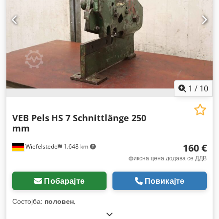
1
/
10
VEB Pels
HS 7 Schnittlänge 250
mm
160 €
Wiefelstede
1.648 km
фиксна цена додава се ДДВ
Побарајте
Повикајте
Состојба:
половен
,