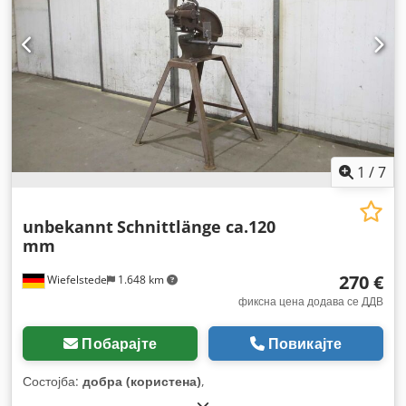
1
/
7
unbekannt
Schnittlänge ca.120
mm
270 €
Wiefelstede
1.648 km
фиксна цена додава се ДДВ
Побарајте
Повикајте
Состојба:
добра (користена)
,