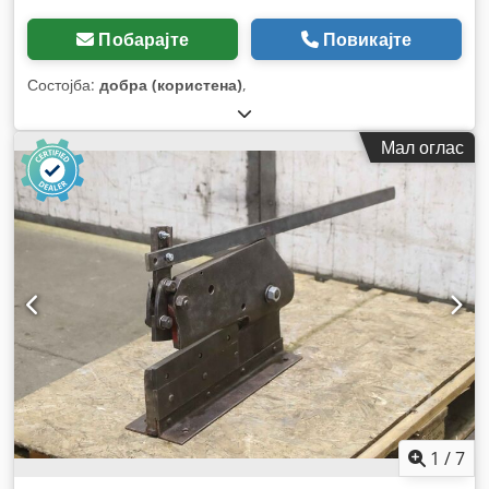
Побарајте
Повикајте
Состојба:
добра (користена)
,
Мал оглас
1
/
7