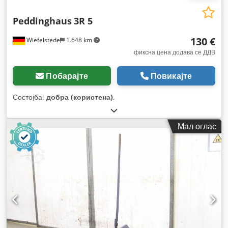
Peddinghaus
3R 5
130 €
Wiefelstede
1.648 km
фиксна цена додава се ДДВ
Побарајте
Повикајте
Состојба:
добра (користена)
,
Мал оглас