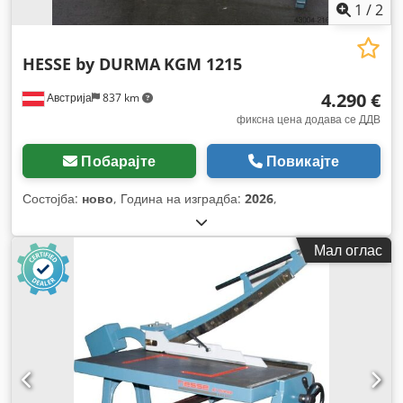
1
/
2
HESSE by DURMA
KGM 1215
4.290 €
Австрија
837 km
фиксна цена додава се ДДВ
Побарајте
Повикајте
Состојба:
ново
, Година на изградба:
2026
,
Мал оглас