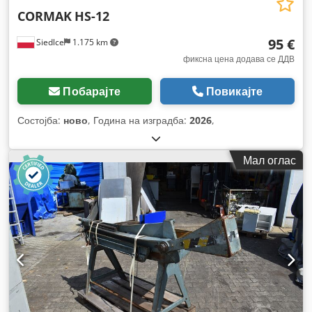
CORMAK
HS-12
95 €
Siedlce
1.175 km
фиксна цена додава се ДДВ
Побарајте
Повикајте
Состојба:
ново
, Година на изградба:
2026
,
Мал оглас