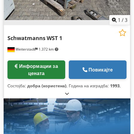
1
/
3
Schwatmanns
WST 1
Weiterstadt
1.372 km
Информации за
Повикајте
цената
Состојба:
добра (користена)
, Година на изградба:
1993
,