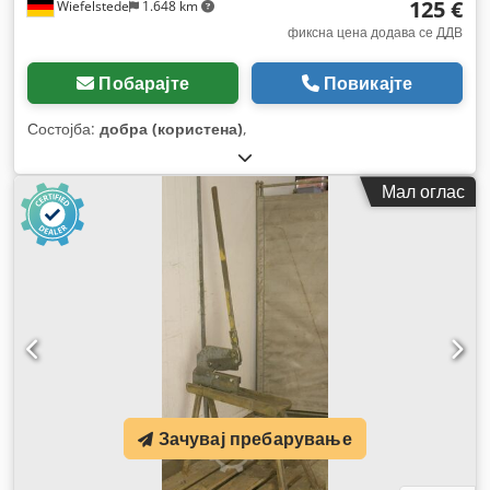
125 €
Wiefelstede
1.648 km
фиксна цена додава се ДДВ
Побарајте
Повикајте
Состојба:
добра (користена)
,
Мал оглас
Зачувај пребарување