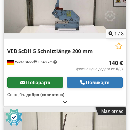
1
/
8
VEB
ScDH 5 Schnittlänge 200 mm
140 €
Wiefelstede
1.648 km
фиксна цена додава се ДДВ
Побарајте
Повикајте
Состојба:
добра (користена)
,
Мал оглас