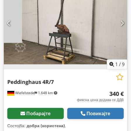
1
/
9
Peddinghaus
4R/7
340 €
Wiefelstede
1.648 km
фиксна цена додава се ДДВ
Побарајте
Повикајте
Состојба:
добра (користена)
,