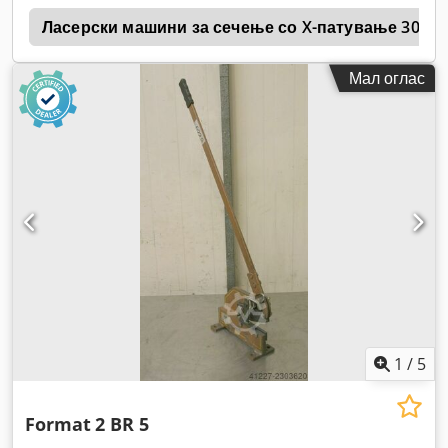
b
Ласерски машини за сечење со X-патување 3000
Мал оглас
1
/
5
Format
2 BR 5