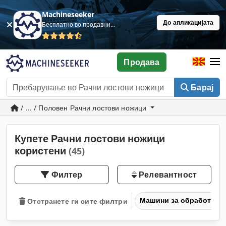
Machineseeker
До апликацијата
Бесплатно во продавница
Продава
Барај
/ ... / Половен Рачни лостови ножици
Купете Рачни лостови ножици
користени
(45)
Филтер
Релевантност
Машини за обработка н
Отстранете ги сите филтри