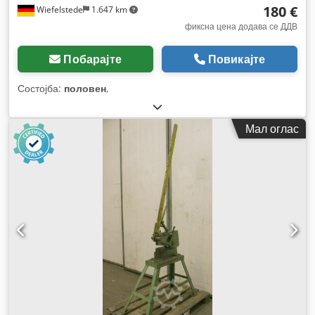
180 €
Wiefelstede
1.647 km
фиксна цена додава се ДДВ
Побарајте
Повикајте
Состојба:
половен
,
Мал оглас