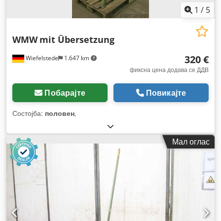
1
/
5
WMW
mit Übersetzung
320 €
Wiefelstede
1.647 km
фиксна цена додава се ДДВ
Побарајте
Повикајте
Состојба:
половен
,
Мал оглас