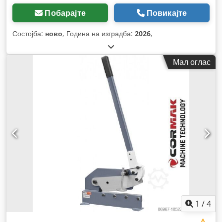
Побарајте
Повикајте
Состојба:
ново
, Година на изградба:
2026
,
Мал оглас
1
/
4