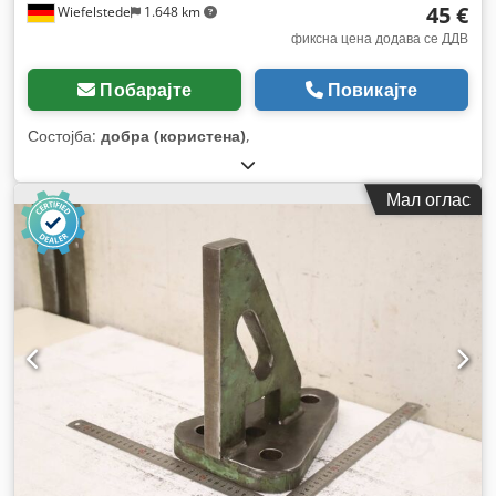
45 €
Wiefelstede
1.648 km
фиксна цена додава се ДДВ
Побарајте
Повикајте
Состојба:
добра (користена)
,
Мал оглас