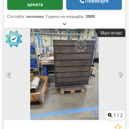
Повикајте
цената
Состојба:
половен
, Година на изградба:
2000
,
Мал оглас
1
/
2