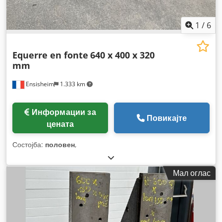
1
/
6
Equerre en fonte
640 x 400 x 320
mm
Ensisheim
1.333 km
Информации за
Повикајте
цената
Состојба:
половен
,
Мал оглас