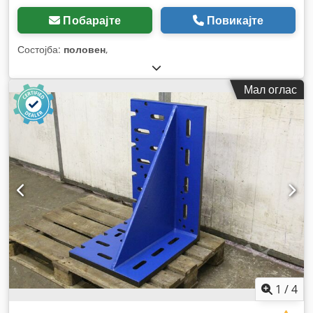
Побарајте
Повикајте
Состојба:
половен
,
Мал оглас
1
/
4