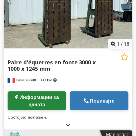
1
/
18
Paire d'équerres en fonte
3000 x
1000 x 1245 mm
Ensisheim
1.333 km
Информации за
Повикајте
цената
Состојба:
половен
,
Мал оглас