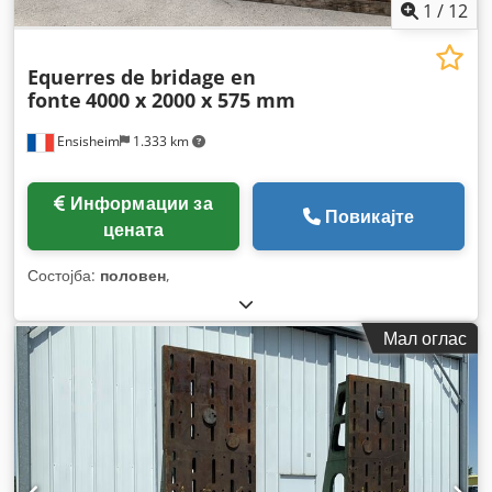
1
/
12
Equerres de bridage en
fonte
4000 x 2000 x 575 mm
Ensisheim
1.333 km
Информации за
Повикајте
цената
Состојба:
половен
,
Мал оглас