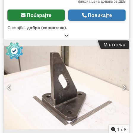
фиксна цена додава се ДДВ
Побарајте
Повикајте
Состојба:
добра (користена)
,
Мал оглас
1
/
8