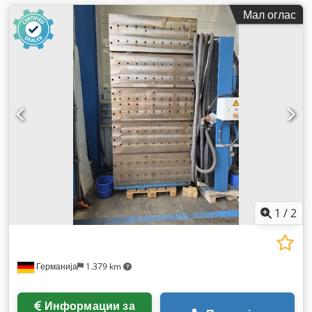
Мал оглас
1
/
2
Германија
1.379 km
Информации за