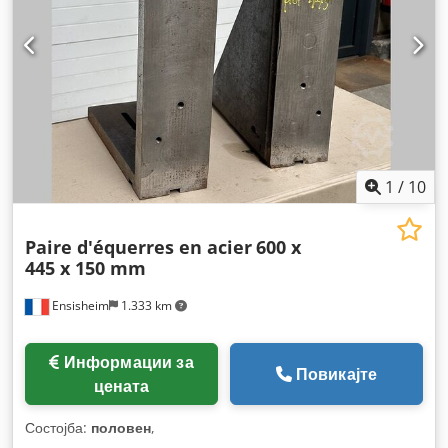
1
/
10
Paire d'équerres en acier
600 x
445 x 150 mm
Ensisheim
1.333 km
Информации за
Повикајте
цената
Состојба:
половен
,