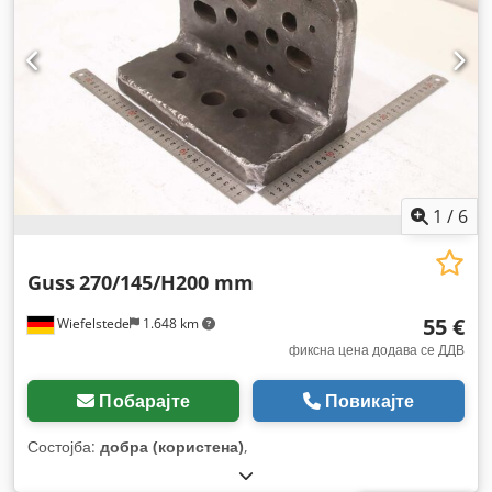
1
/
6
Guss
270/145/H200 mm
55 €
Wiefelstede
1.648 km
фиксна цена додава се ДДВ
Побарајте
Повикајте
Состојба:
добра (користена)
,