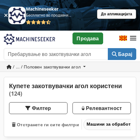
Machineseeker
До апликацијата
Бесплатно во продавница
Продава
Барај
/ ... / Половен закотвувачки агол
Купете закотвувачки агол користени
(124)
Филтер
Релевантност
Машини за обработка н
Отстранете ги сите филтри