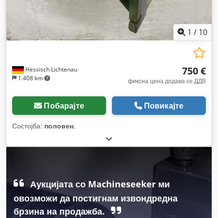
1
/
10
750 €
Hessisch Lichtenau
1.408 km
фиксна цена додава се ДДВ
Побарајте
Повикајте
Состојба:
половен
,
Аукцијата со Machineseeker ми
овозможи да постигнам извондредна
брзина на продажба.