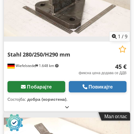
1
/
9
Stahl
280/250/H290 mm
45 €
Wiefelstede
1.648 km
фиксна цена додава се ДДВ
Побарајте
Повикајте
Состојба:
добра (користена)
,
Мал оглас