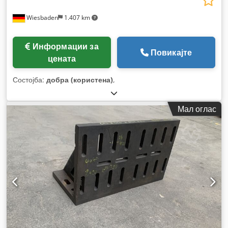
Wiesbaden
1.407 km
Информации за
Повикајте
цената
Состојба:
добра (користена)
,
Мал оглас