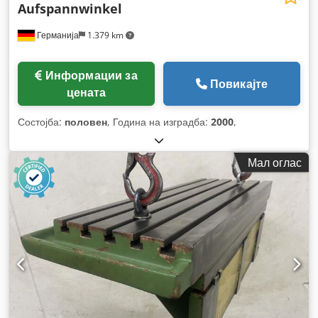
Aufspannwinkel
Германија
1.379 km
Информации за
Повикајте
цената
Состојба:
половен
, Година на изградба:
2000
,
Мал оглас