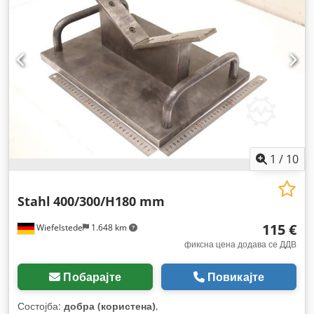
1
/
10
Stahl
400/300/H180 mm
115 €
Wiefelstede
1.648 km
фиксна цена додава се ДДВ
Побарајте
Повикајте
Состојба:
добра (користена)
,