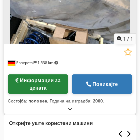
1
/
1
Ennepetal
1.538 km
Информации за
Повикајте
цената
Состојба:
половен
, Година на изградба:
2000
,
Откријте уште користени машини