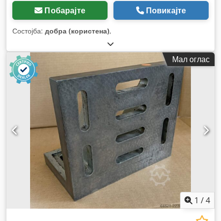
Побарајте
Повикајте
Состојба:
добра (користена)
,
Мал оглас
1
/
4