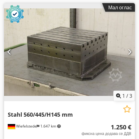
Мал оглас
1
/
3
Stahl
560/445/H145 mm
1.250 €
Wiefelstede
1.647 km
фиксна цена додава се ДДВ