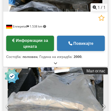
1
/
1
Ennepetal
1.538 km
Информации за
Повикајте
цената
Состојба:
половен
, Година на изградба:
2000
,
Мал оглас