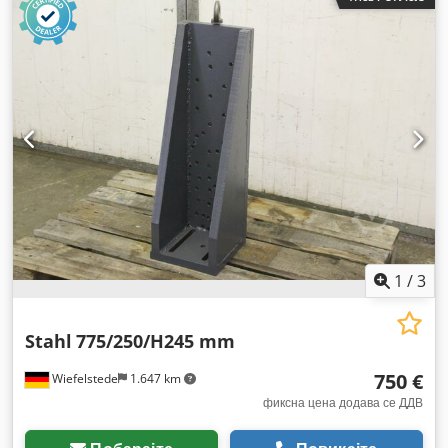
1
/
3
Stahl
775/250/H245 mm
750 €
Wiefelstede
1.647 km
фиксна цена додава се ДДВ