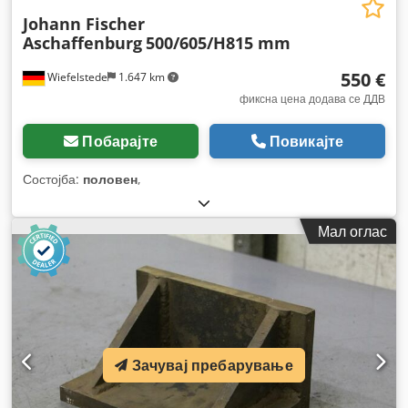
Johann Fischer
Aschaffenburg
500/605/H815 mm
550 €
Wiefelstede
1.647 km
фиксна цена додава се ДДВ
Побарајте
Повикајте
Состојба:
половен
,
Мал оглас
Зачувај пребарување