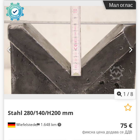
Мал оглас
1
/
8
Stahl
280/140/H200 mm
75 €
Wiefelstede
1.648 km
фиксна цена додава се ДДВ