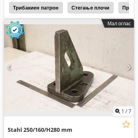
r
Трибакиен патрон
Стегање плочи
Прити
Мал оглас
1
/
7
Stahl
250/160/H280 mm