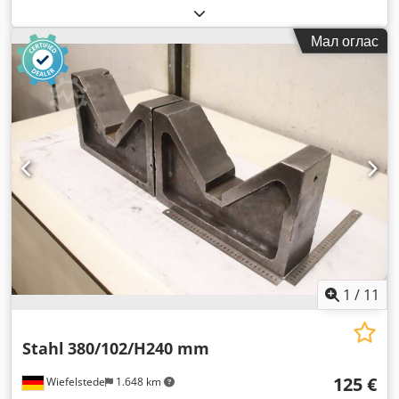
Мал оглас
1
/
11
Stahl
380/102/H240 mm
125 €
Wiefelstede
1.648 km