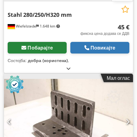
Stahl
280/250/H320 mm
45 €
Wiefelstede
1.648 km
фиксна цена додава се ДДВ
Побарајте
Повикајте
Состојба:
добра (користена)
,
Мал оглас