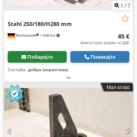
1
/
7
Stahl
250/180/H280 mm
45 €
Wiefelstede
1.648 km
фиксна цена додава се ДДВ
Побарајте
Повикајте
Состојба:
добра (користена)
,
Мал оглас