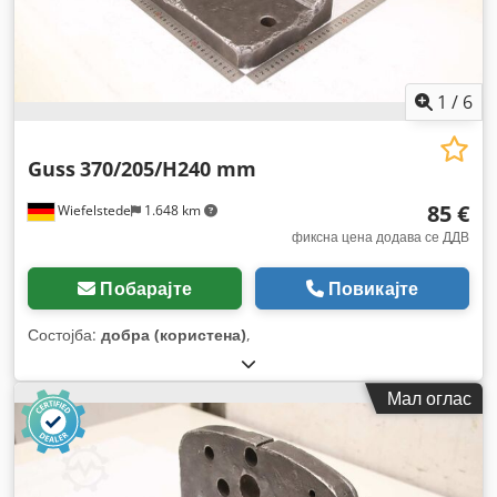
1
/
6
Guss
370/205/H240 mm
85 €
Wiefelstede
1.648 km
фиксна цена додава се ДДВ
Побарајте
Повикајте
Состојба:
добра (користена)
,
Мал оглас