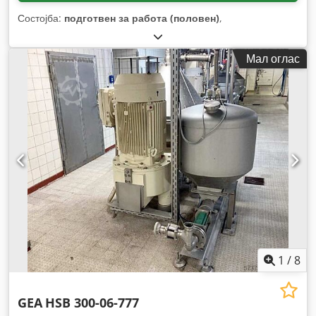
Состојба:
подготвен за работа (половен)
,
Мал оглас
1
/
8
GEA
HSB 300-06-777