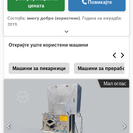
Повикајте
цената
Состојба:
многу добро (користено)
, Година на изградба:
2019
,
Откријте уште користени машини
S
Машини за пекарници
Машини за преработка
Мал оглас