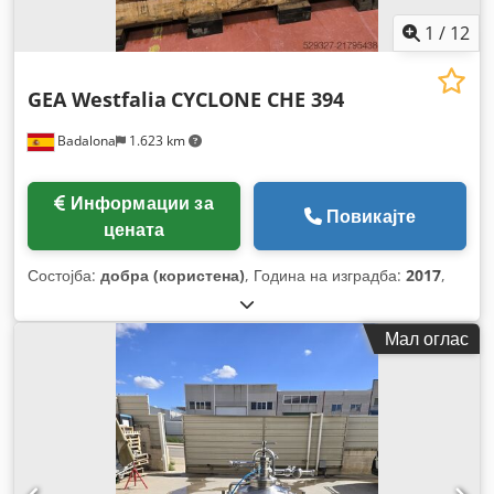
1
/
12
GEA Westfalia
CYCLONE CHE 394
Badalona
1.623 km
Информации за
Повикајте
цената
Состојба:
добра (користена)
, Година на изградба:
2017
,
Мал оглас