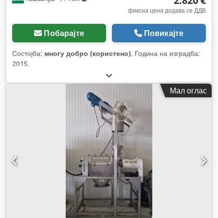
2.820 €
фиксна цена додава се ДДВ
Побарајте
Повикајте
Состојба:
многу добро (користено)
, Година на изградба:
2015
,
Мал оглас