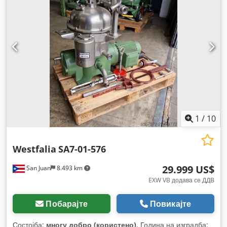
1
/
10
Westfalia
SA7-01-576
29.999 US$
San Juan
8.493 km
EXW VB додава се ДДВ
Побарајте
Повикајте
Состојба:
многу добро (користено)
, Година на изградба: