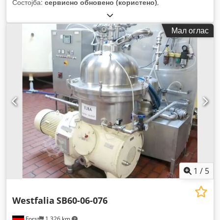
Состојба:
сервисно обновено (користено)
,
Мал оглас
1
/
5
Westfalia
SB60-06-076
Forst
1.326 km