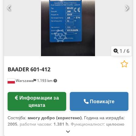
1
/
6
BAADER
601-412
Warszawa
1.193 km
Информации за
Повикајте
цената
Состојба:
многу добро (користено)
, Година на изградба:
2005
, работни часови:
1.381 h
, Функционалност:
целосно
функционален
,