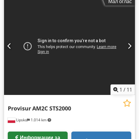
Мал оглас
1
/
11
Provisur
AM2C STS2000
Lipsko
1.014 km
Информации за