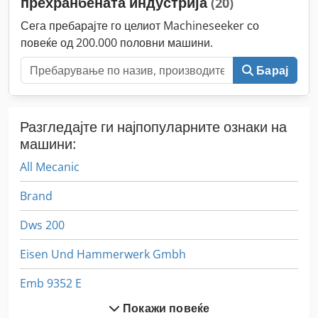
прехранбената индустрија
(20)
ормар:
812 мм
, висина на командната табла:
2.336 мм
,
влезна фреквенција:
50 Hz
, Опрема:
брзина на вртење со
Сега пребарајте го целиот Machineseeker со
бесконечно варирање, документација / прирачник,
повеќе од 200.000 половни машини.
сепаратор за маслена магла
,
Барај
Разгледајте ги најпопуларните ознаки на
машини:
All Mecanic
Brand
Dws 200
Eisen Und Hammerwerk Gmbh
Emb 9352 E
Покажи повеќе
Ex Прес Центар