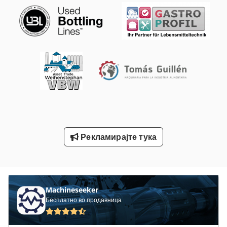
Вклучување Господар Профит 2
Лим-Свиткување Машини
Пријавете Се
Се Хранат Притиснете
Северна Клима Сала За Греење
Сепаратор На Вода
Рекламирајте тука
Статистика На Ent
Тк Градите
Machineseeker
Бесплатно во продавница