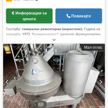
Информации за
Повикајте
цената
Состојба:
генерално ремонтиран (користено)
, Година на
изградба:
1973
, Функционалност:
целосно функционален
,
ротациона брзина (мин.):
4.800 обр/мин
,
Мал оглас