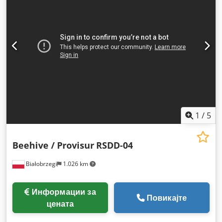
1
/
5
Beehive / Provisur
RSDD-04
Białobrzegi
1.026 km
Информации за
Повикајте
цената