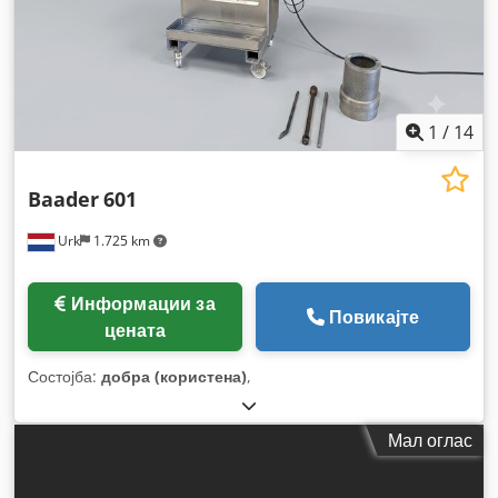
1
/
14
Baader
601
Urk
1.725 km
Информации за
Повикајте
цената
Состојба:
добра (користена)
,
Мал оглас