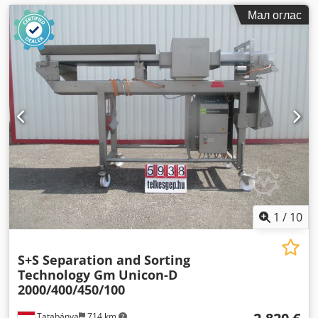
Мал оглас
1
/
10
S+S Separation and Sorting
Technology Gm
Unicon-D
2000/400/450/100
Tatabánya
714 km