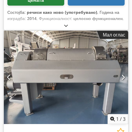
цената
Состојба:
речиси како ново (употребувано)
, Година на
изградба:
2014
, Функционалност:
целосно функционален
,
Мал оглас
1
/
3