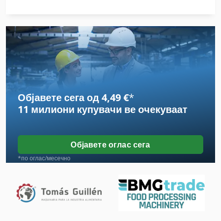
German
Hsc 20 Linear
International 2674
International 433
Објавете сега од 4,49 €
*
International 434
11 милиони купувачи
ве очекуваат
Sfw
Sipart Dr 24
Објавете оглас сега
Stavostroj Vp 200
*по оглас/месечно
Susemihl Gmbh Maschinenfabrik
Tak 18
Tur 560