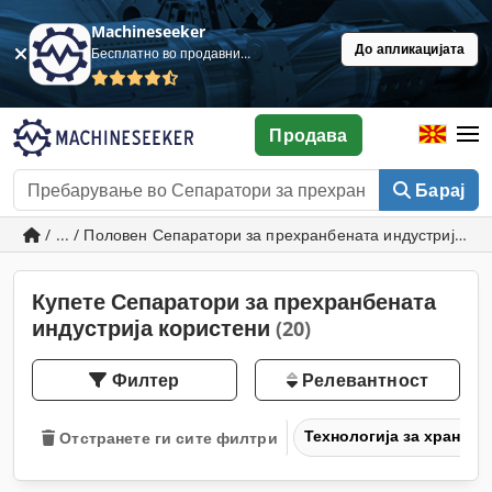
Machineseeker
До апликацијата
Бесплатно во продавница
Продава
Барај
/ ... / Половен Сепаратори за прехранбената индустрија
Купете Сепаратори за прехранбената
индустрија користени
(20)
Филтер
Релевантност
Технологија за храна
Отстранете ги сите филтри