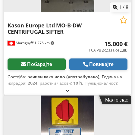
1
/
8
Kason Europe Ltd
MO-B-DW
CENTRIFUGAL SIFTER
15.000 €
Martigny
1.276 km
FCA VB додава се ДДВ
Побарајте
Повикајте
Состојба:
речиси како ново (употребувано)
, Година на
изградба:
2024
, работни часови:
10 h
, Функционалност:
целосно функционален
,
Мал оглас