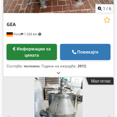
1
/
6
GEA
Forst
1.326 km
Информации за
Повикајте
цената
Состојба:
половен
, Година на изградба:
2012
,
Мал оглас