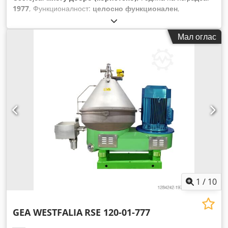
1977
, Функционалност:
целосно функционален
,
максимална брзина на вртење:
3.520 обр/мин
, влезен
напон:
380 V
, влезна фреквенција:
50 Hz
, Опрема:
Мал оглас
документација / прирачник
,
1
/
10
GEA WESTFALIA
RSE 120-01-777