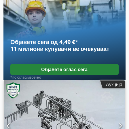
Објавете сега од 4,49 €
*
11 милиони купувачи
ве очекуваат
Објавете оглас сега
*по оглас/месечно
Аукција