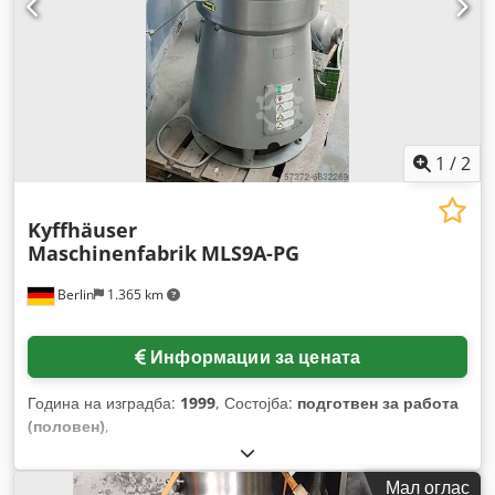
1
/
2
Kyffhäuser
Maschinenfabrik
MLS9A-PG
Berlin
1.365 km
Информации за цената
Година на изградба:
1999
, Состојба:
подготвен за работа
(половен)
,
Мал оглас