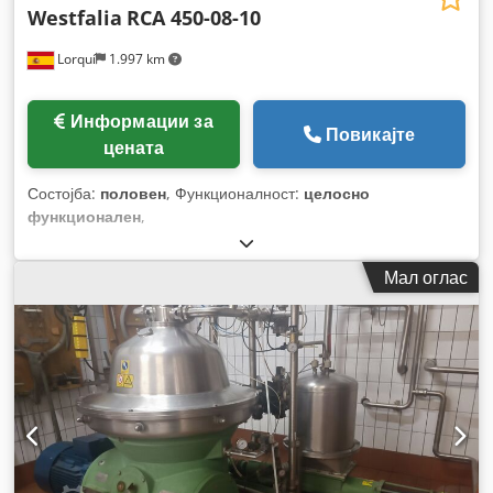
Westfalia
RCA 450-08-10
Lorquí
1.997 km
Информации за
Повикајте
цената
Состојба:
половен
, Функционалност:
целосно
функционален
,
Мал оглас