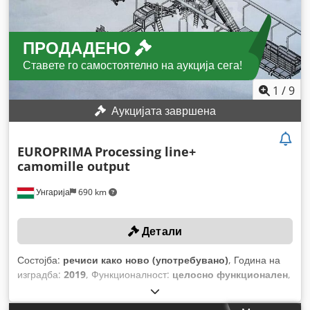
ПРОДАДЕНО
Ставете го самостоятелно на аукција сега!
1
/
9
Аукцијата завршена
EUROPRIMA
Processing line+
camomille output
Унгарија
690 km
Детали
Состојба:
речиси како ново (употребувано)
, Година на
изградба:
2019
, Функционалност:
целосно функционален
,
тип на управување:
ПЛЦ-контролирано
,