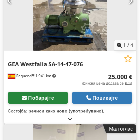
1
/
4
GEA Westfalia
SA-14-47-076
25.000 €
Requena
1.941 km
фиксна цена додава се ДДВ
Побарајте
Повикајте
Состојба:
речиси како ново (употребувано)
,
Мал оглас