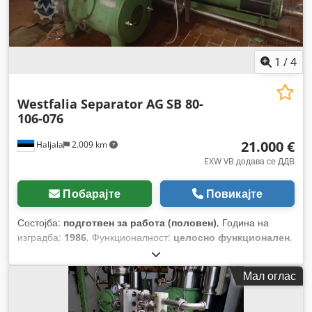
1
/
4
Westfalia Separator AG
SB 80-
106-076
21.000 €
Haljala
2.009 km
EXW VB додава се ДДВ
Побарајте
Повикајте
Состојба:
подготвен за работа (половен)
, Година на
изградба:
1986
, Функционалност:
целосно функционален
,
број на машина/возило:
1670 242
, Опрема:
Ознака CE,
документација / прирачник
,
Мал оглас