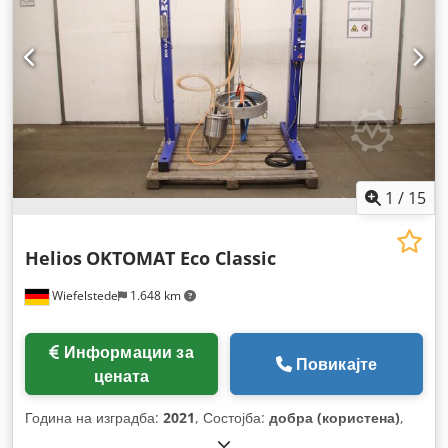
1
/
15
Helios
OKTOMAT Eco Classic
Wiefelstede
1.648 km
Информации за
Повикајте
цената
Година на изградба:
2021
, Состојба:
добра (користена)
,