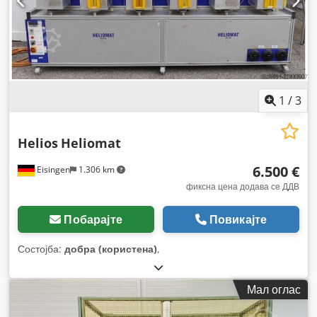
1
/
3
Helios
Heliomat
6.500 €
Eisingen
1.306 km
фиксна цена додава се ДДВ
Побарајте
Повикајте
Состојба:
добра (користена)
,
Мал оглас