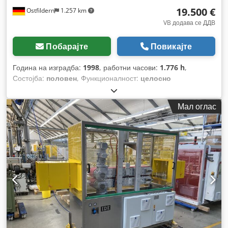
19.500 €
Ostfildern
1.257 km
VB додава се ДДВ
Побарајте
Повикајте
Година на изградба:
1998
, работни часови:
1.776 h
,
Состојба:
половен
, Функционалност:
целосно
функционален
, број на машина/возило:
37
,
Мал оглас