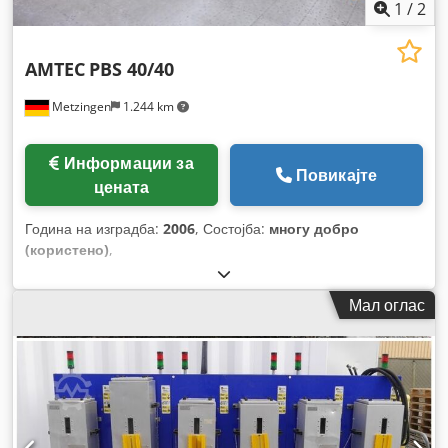
1
/
2
AMTEC
PBS 40/40
Metzingen
1.244 km
Информации за
Повикајте
цената
Година на изградба:
2006
, Состојба:
многу добро
(користено)
,
Мал оглас