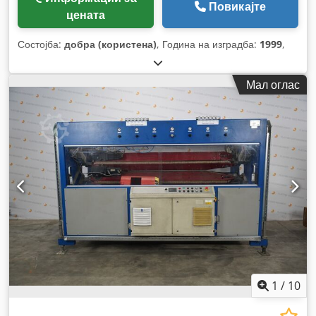
Повикајте
цената
Состојба:
добра (користена)
, Година на изградба:
1999
,
Мал оглас
1
/
10