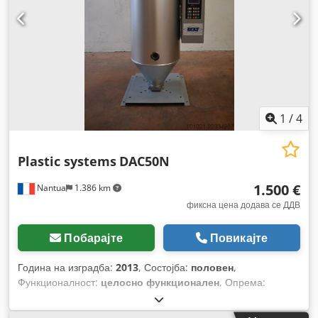
1
/
4
Plastic systems
DAC50N
1.500 €
Nantua
1.386 km
фиксна цена додава се ДДВ
Побарајте
Повикајте
Година на изградба:
2013
, Состојба:
половен
,
Функционалност:
целосно функционален
, Опрема:
Ознака CE
,