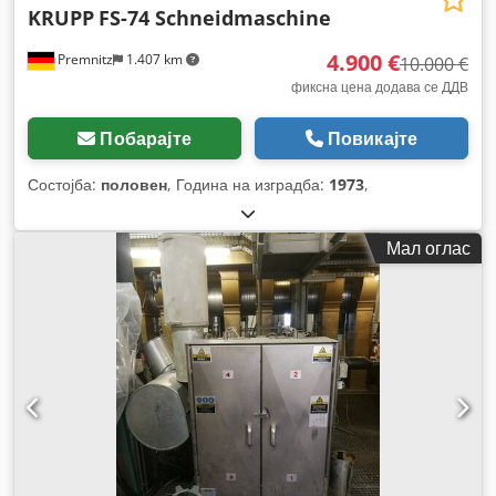
KRUPP
FS-74 Schneidmaschine
4.900 €
Premnitz
1.407 km
10.000 €
фиксна цена додава се ДДВ
Побарајте
Повикајте
Состојба:
половен
, Година на изградба:
1973
,
Мал оглас