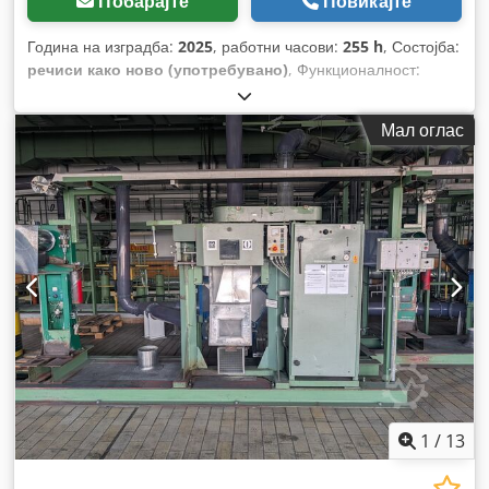
Побарајте
Повикајте
Година на изградба:
2025
, работни часови:
255 h
, Состојба:
речиси како ново (употребувано)
, Функционалност:
целосно функционален
,
Мал оглас
1
/
13