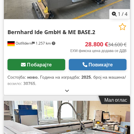
1
/
4
Bernhard Ide GmbH &
ME BASE.2
28.800 €
Ostfildern
1.257 km
34.600 €
EXW фиксна цена додава се ДДВ
Побарајте
Повикајте
Состојба:
ново
, Година на изградба:
2025
, број на машина/
возило:
30765
,
Мал оглас