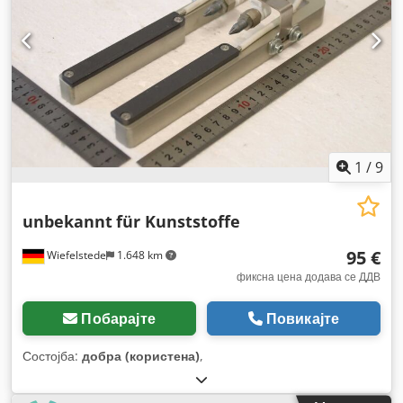
1
/
9
unbekannt
für Kunststoffe
95 €
Wiefelstede
1.648 km
фиксна цена додава се ДДВ
Побарајте
Повикајте
Состојба:
добра (користена)
,