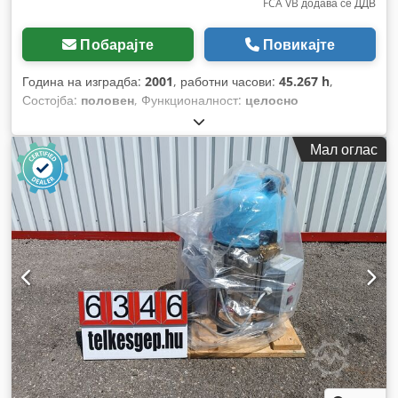
FCA VB додава се ДДВ
Побарајте
Повикајте
Година на изградба:
2001
, работни часови:
45.267 h
,
Состојба:
половен
, Функционалност:
целосно
функционален
, број на машина/возило:
FLOW 7XDE-60
,
Мал оглас