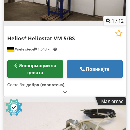
1
/
12
Helios*
Heliostat VM 5/BS
Wiefelstede
1.648 km
Информации за
Повикајте
цената
Состојба:
добра (користена)
,
Мал оглас