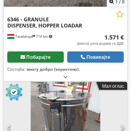
1
/
8
6346 - GRANULE
DISPENSER,
HOPPER LOADAR
1.571 €
Tatabánya
714 km
фиксна цена додава се ДДВ
Побарајте
Повикајте
Состојба:
многу добро (користено)
,
Мал оглас