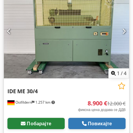
1
/
4
IDE
ME 30/4
8.900 €
Ostfildern
1.257 km
12.000 €
фиксна цена додава се ДДВ
Побарајте
Повикајте