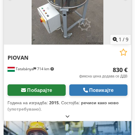
1
/
9
PIOVAN
830 €
Tatabánya
714 km
фиксна цена додава се ДДВ
Побарајте
Повикајте
Година на изградба:
2015
, Состојба:
речиси како ново
(употребувано)
,