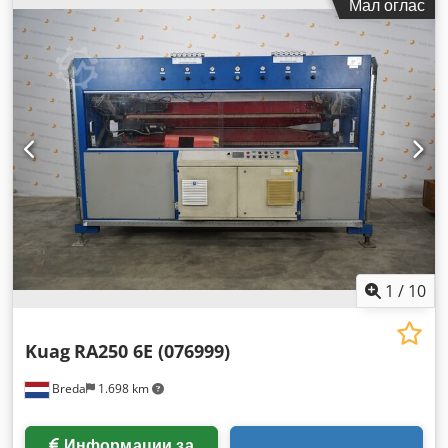
Мал оглас
1
/
10
Kuag
RA250 6E (076999)
Breda
1.698 km
Информации за