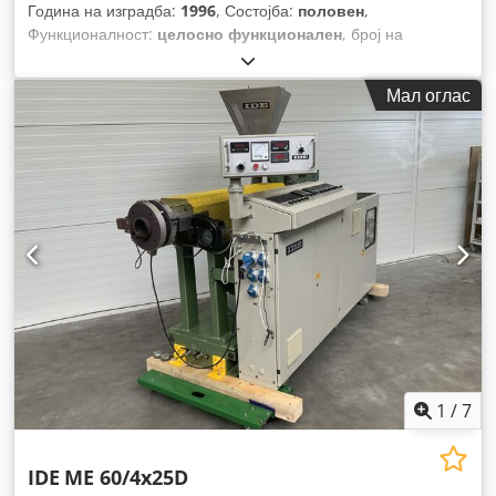
Година на изградба:
1996
, Состојба:
половен
,
Функционалност:
целосно функционален
, број на
машина/возило:
465
,
Мал оглас
1
/
7
IDE
ME 60/4x25D