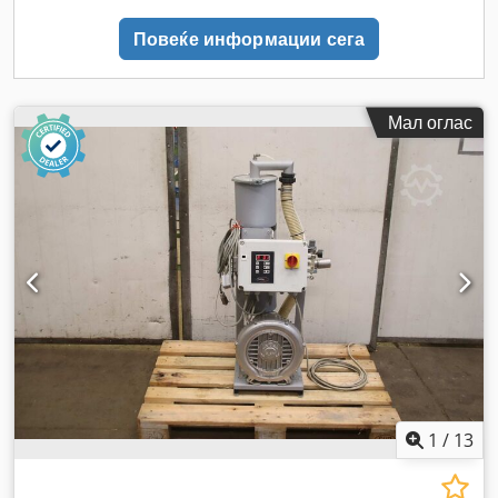
Повеќе информации сега
Мал оглас
1
/
13