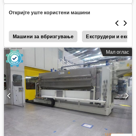
Откријте уште користени машини
c
Машини за вбризгување
Екструдери и екстр
Мал оглас