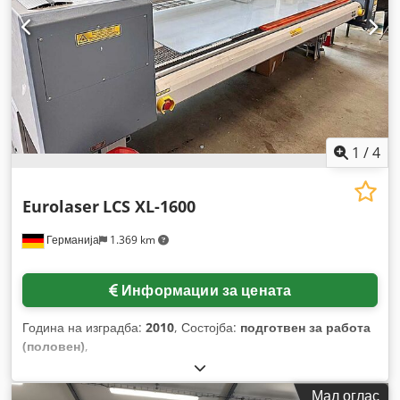
1
/
4
Eurolaser
LCS XL-1600
Германија
1.369 km
Информации за цената
Година на изградба:
2010
, Состојба:
подготвен за работа
(половен)
,
Мал оглас