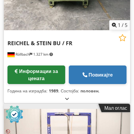
1
/
5
REICHEL & STEIN
BU / FR
Röllbach
1.327 km
Информации за
Повикајте
цената
Година на изградба:
1989
, Состојба:
половен
,
Мал оглас