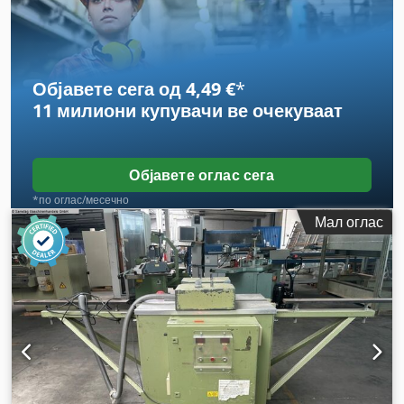
Објавете сега од 4,49 €
*
11 милиони купувачи
ве очекуваат
Објавете оглас сега
*по оглас/месечно
Мал оглас