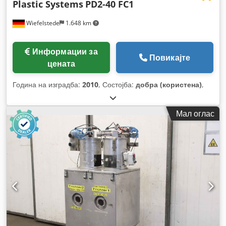
Plastic Systems
PD2-40 FC1
Wiefelstede
1.648 km
Информации за
Повикајте
цената
Година на изградба:
2010
, Состојба:
добра (користена)
,
Мал оглас