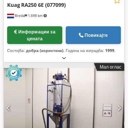
Kuag
RA250 6E (077099)
Breda
1.698 km
Информации за
Повикајте
цената
Состојба:
добра (користена)
, Година на изградба:
1999
,
Мал оглас