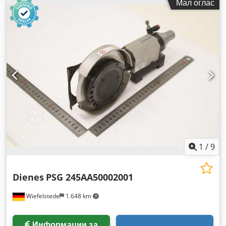
Мал оглас
1
/
9
Dienes
PSG 245AA50002001
Wiefelstede
1.648 km
Информации за