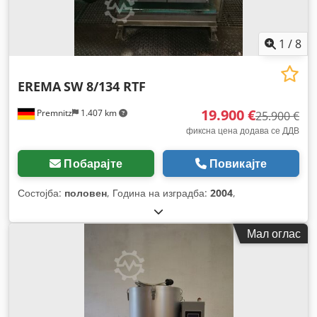
1
/
8
EREMA
SW 8/134 RTF
19.900 €
Premnitz
1.407 km
25.900 €
фиксна цена додава се ДДВ
Побарајте
Повикајте
Состојба:
половен
, Година на изградба:
2004
,
Мал оглас