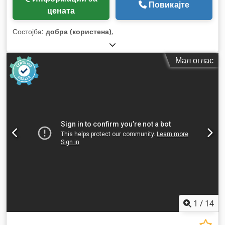
Повикајте
цената
Состојба:
добра (користена)
,
Мал оглас
1
/
14