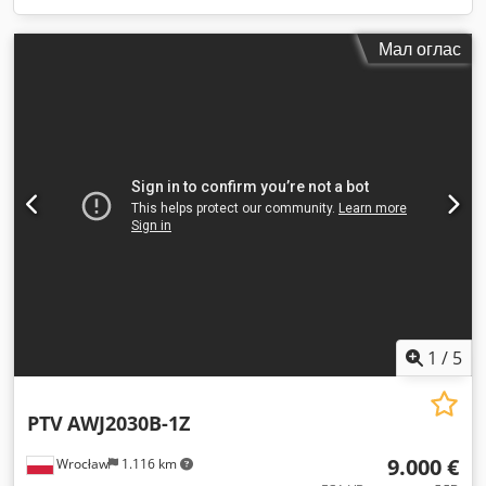
Мал оглас
1
/
5
PTV
AWJ2030B-1Z
9.000 €
Wrocław
1.116 km