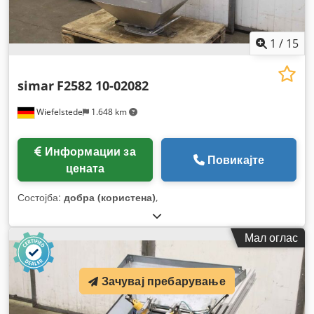
1
/
15
simar
F2582 10-02082
Wiefelstede
1.648 km
Информации за
Повикајте
цената
Состојба:
добра (користена)
,
Мал оглас
Зачувај пребарување