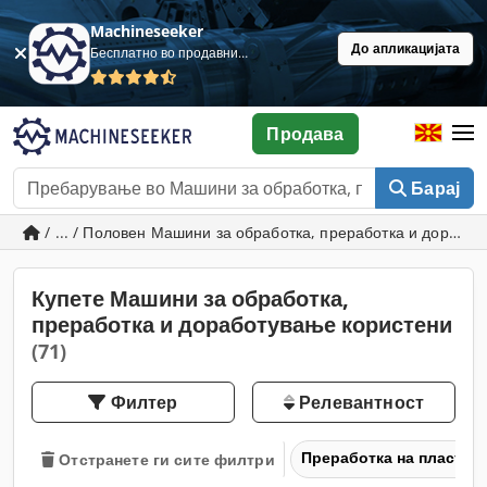
Machineseeker
До апликацијата
Бесплатно во продавница
Продава
Барај
/ ... / Половен Машини за обработка, преработка и дорабо
Купете Машини за обработка,
преработка и доработување користени
(71)
Филтер
Релевантност
Преработка на пластика
Отстранете ги сите филтри