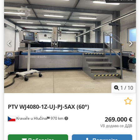
1
/
10
PTV
WJ4080-1Z-UJ-PJ-5AX (60°)
269.000 €
Kravaře u Hlučína
970 km
VB додава се ДДВ