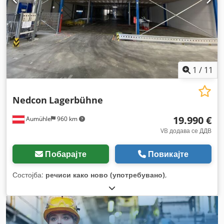
1
/
11
Nedcon
Lagerbühne
19.990 €
Aumühle
960 km
VB додава се ДДВ
Побарајте
Повикајте
Состојба:
речиси како ново (употребувано)
,