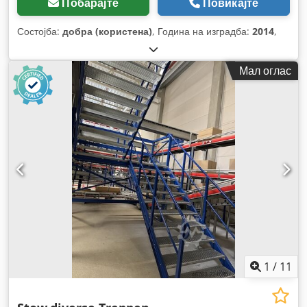
Побарајте
Повикајте
Состојба:
добра (користена)
, Година на изградба:
2014
,
Мал оглас
1
/
11