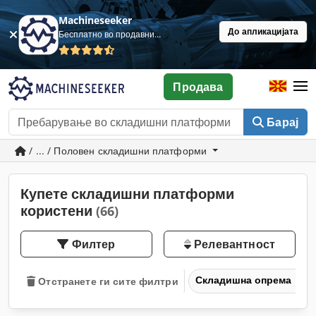
Machineseeker
До апликацијата
Бесплатно во продавница
Продава
Барај
/ ... / Половен складишни платформи
Купете складишни платформи
користени
(66)
Филтер
Релевантност
Складишна опрема
Отстранете ги сите филтри