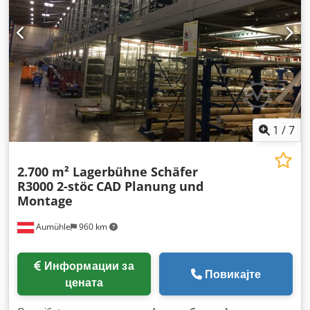
1
/
7
2.700 m² Lagerbühne Schäfer
R3000 2-stöc
CAD Planung und
Montage
Aumühle
960 km
Информации за
Повикајте
цената