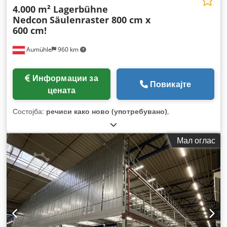
4.000 m² Lagerbühne
Nedcon
Säulenraster 800 cm x
600 cm!
Aumühle
960 km
Информации за
Повикајте
цената
Состојба:
речиси како ново (употребувано)
,
Мал оглас