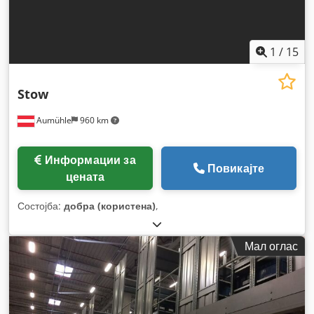
1
/
15
Stow
Aumühle
960 km
Информации за
Повикајте
цената
Состојба:
добра (користена)
,
Мал оглас