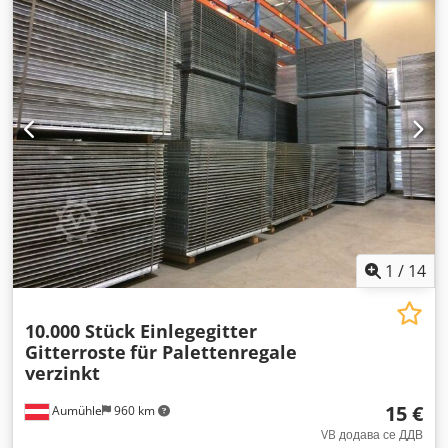
1
/
14
10.000 Stück Einlegegitter
Gitterroste
für Palettenregale
verzinkt
15 €
Aumühle
960 km
VB додава се ДДВ