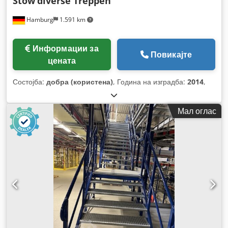
Stow
diverse Treppen
Hamburg
1.591 km
Информации за
Повикајте
цената
Состојба:
добра (користена)
, Година на изградба:
2014
,
Мал оглас