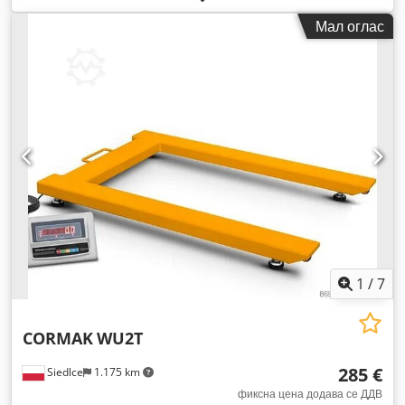
Мал оглас
1
/
7
CORMAK
WU2T
285 €
Siedlce
1.175 km
фиксна цена додава се ДДВ