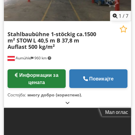
1
/
7
Stahlbaubühne 1-stöckig ca.1500
m² STOW
L 40,5 m B 37,8 m
Auflast 500 kg/m²
Aumühle
960 km
Информации за
Повикајте
цената
Состојба:
многу добро (користено)
,
Мал оглас