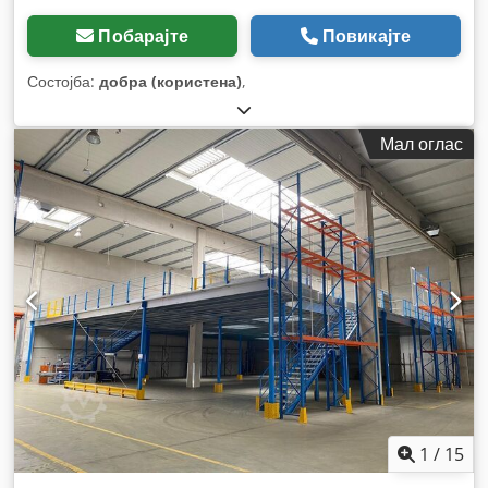
Побарајте
Повикајте
Состојба:
добра (користена)
,
Мал оглас
1
/
15