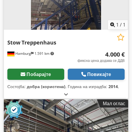
1
/
1
Stow
Treppenhaus
4.000 €
Hamburg
1.591 km
фиксна цена додава се ДДВ
Побарајте
Повикајте
Состојба:
добра (користена)
, Година на изградба:
2014
,
Мал оглас