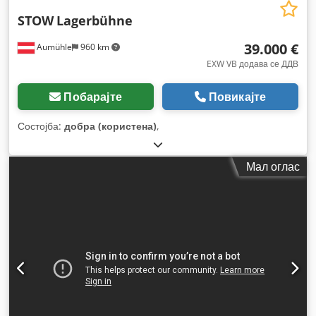
STOW
Lagerbühne
39.000 €
Aumühle
960 km
EXW VB додава се ДДВ
Побарајте
Повикајте
Состојба:
добра (користена)
,
Мал оглас