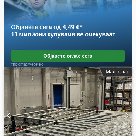
Објавете сега од 4,49 €
*
11 милиони купувачи
ве очекуваат
Објавете оглас сега
*по оглас/месечно
Мал оглас