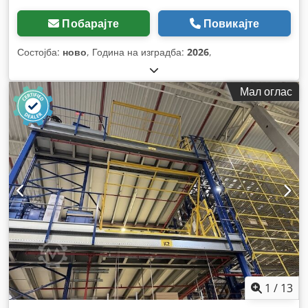
Побарајте
Повикајте
Состојба:
ново
, Година на изградба:
2026
,
Мал оглас
1
/
13