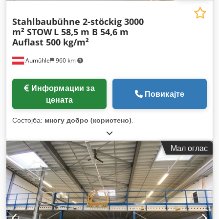
Stahlbaubühne 2-stöckig 3000
m² STOW
L 58,5 m B 54,6 m
Auflast 500 kg/m²
Aumühle
960 km
Информации за
Повикајте
цената
Состојба:
многу добро (користено)
,
Мал оглас