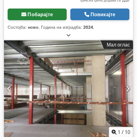
фиксна цена додава се ДДВ
Побарајте
Повикајте
Состојба:
ново
, Година на изградба:
2024
,
Мал оглас
1
/
10