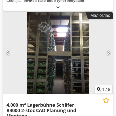
Состојба:
речиси како ново (употребувано)
,
Мал оглас
1
/
8
4.000 m² Lagerbühne Schäfer
R3000 2-stöc
CAD Planung und
Montage