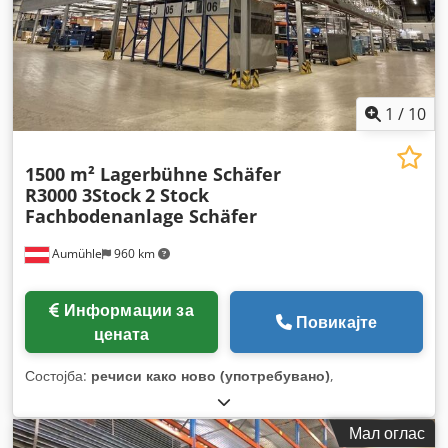
1
/
10
1500 m² Lagerbühne Schäfer
R3000 3Stock
2 Stock
Fachbodenanlage Schäfer
Aumühle
960 km
Информации за
Повикајте
цената
Состојба:
речиси како ново (употребувано)
,
Мал оглас