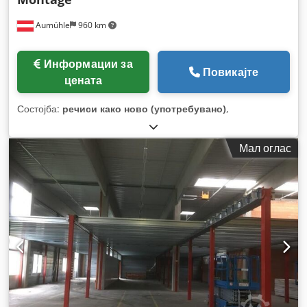
Aumühle
960 km
Информации за
Повикајте
цената
Состојба:
речиси како ново (употребувано)
,
Мал оглас