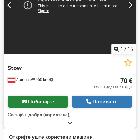
1
/
15
Stow
70 €
Aumühle
960 km
EXW VB додава се ДДВ
Побарајте
Повикајте
Состојба:
добра (користена)
,
Откријте уште користени машини