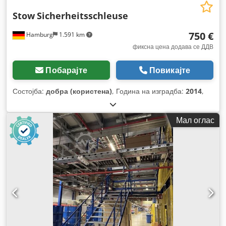
Stow
Sicherheitsschleuse
750 €
Hamburg
1.591 km
фиксна цена додава се ДДВ
Побарајте
Повикајте
Состојба:
добра (користена)
, Година на изградба:
2014
,
Мал оглас