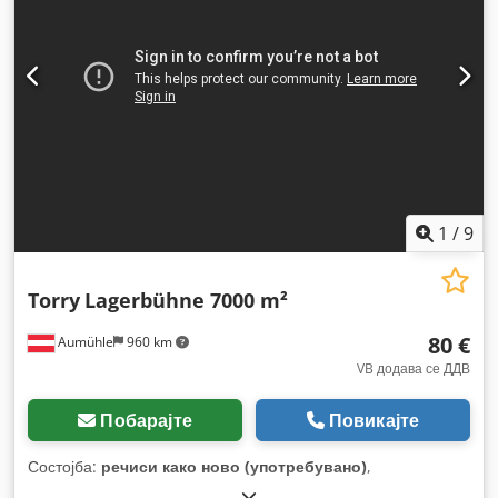
1
/
9
Torry
Lagerbühne 7000 m²
80 €
Aumühle
960 km
VB додава се ДДВ
Побарајте
Повикајте
Состојба:
речиси како ново (употребувано)
,