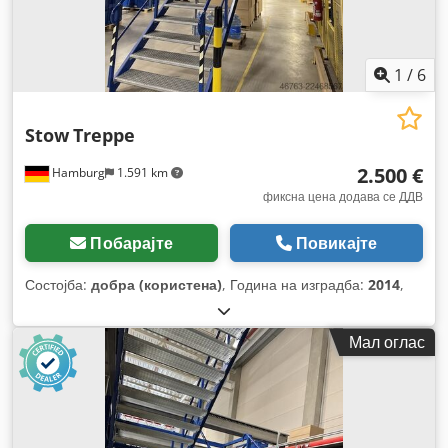
1
/
6
Stow
Treppe
2.500 €
Hamburg
1.591 km
фиксна цена додава се ДДВ
Побарајте
Повикајте
Состојба:
добра (користена)
, Година на изградба:
2014
,
Мал оглас