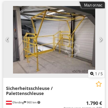
Мал оглас
1
/
5
Sicherheitsschleuse /
Palettenschleuse
1.790 €
Eferding
960 km