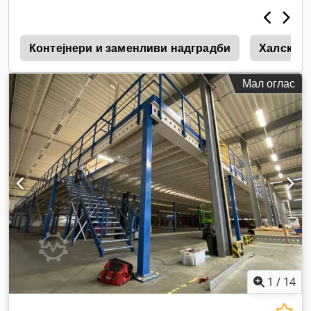
0
Контејнери и заменливи надградби
Халски и
Мал оглас
1
/
14