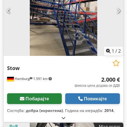
1
/
2
Stow
2.000 €
Hamburg
1.591 km
фиксна цена додава се ДДВ
Побарајте
Повикајте
Состојба:
добра (користена)
, Година на изградба:
2014
,
Мал оглас