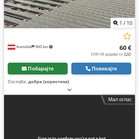
1
/
10
60 €
Aumühle
960 km
EXW VB додава се ДДВ
Побарајте
Повикајте
Состојба:
добра (користена)
,
Мал оглас