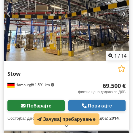
1
/
14
Stow
69.500 €
Hamburg
1.591 km
фиксна цена додава се ДДВ
Побарајте
Повикајте
Состојба:
добра (користена)
, Година на изградба:
2014
,
Зачувај пребарување