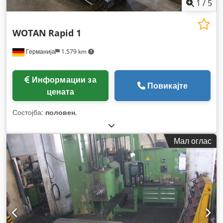
1
/
5
WOTAN
Rapid 1
Германија
1.579 km
Информации за
Повикајте
цената
Состојба:
половен
,
Мал оглас