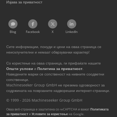
Изјава за приватност
Blog
Facebook
X
LinkedIn
Сите информации, понуди и цени на оваа страница се
неисклучителни и немаат обврзувачки карактер!
Со користење на оваа страница, ги прифаќате нашите
Општи услови
и
Политика за приватност
.
Наведените марки се сопственост на нивните соодветни
сопственици.
Machineseeker Group GmbH не презема одговорност за
содржината на поврзаните надворешни интернет-страници.
© 1999 - 2026 Machineseeker Group GmbH
Оваа веб-страница е заштитена со reCAPTCHA и важат
Политиката
за приватност
и
Условите за користење
на Google.