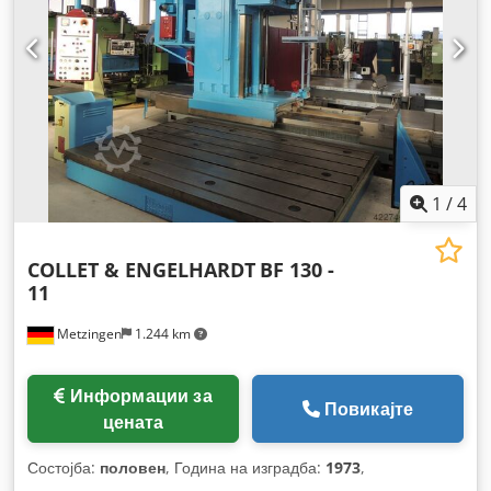
1
/
4
COLLET & ENGELHARDT
BF 130 -
11
Metzingen
1.244 km
Информации за
Повикајте
цената
Состојба:
половен
, Година на изградба:
1973
,