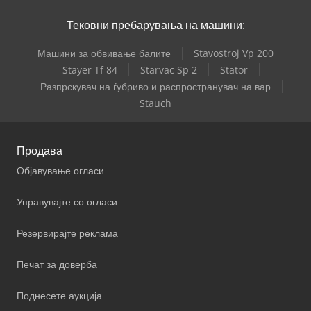
Тековни пребарувања на машини:
Машини за обвивање балите
Stavostroj Vp 200
Stayer Tf 84
Starvac Sp 2
Stator
Разпрскувач на ѓубриво и распространувач на вар
Stauch
Продава
Објавување огласи
Управувајте со огласи
Резервирајте реклама
Печат за доверба
Поднесете аукција