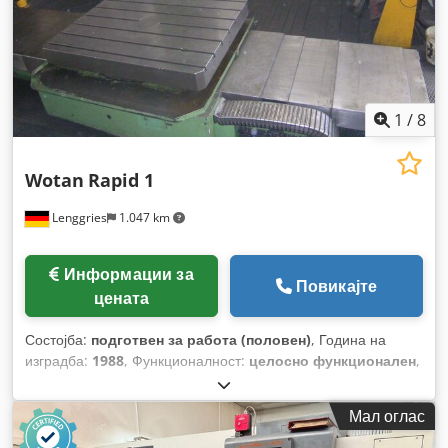
1
/
8
Wotan
Rapid 1
Lenggries
1.047 km
Информации за
Повикајте
цената
Состојба:
подготвен за работа (половен)
, Година на
изградба:
1988
, Функционалност:
целосно функционален
,
растојание на движење на Х-оската:
2.500 мм
, движење по
оската Y:
1.600 мм
, растојание на движење Z-оска:
1.250
Мал оглас
мм
, оптоварување на масата:
6.300 кг
, пречник на
вретеното:
120 мм
, брзина на вретено (мин.):
2.000 обр/