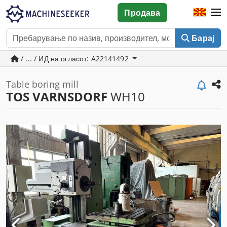
Продава
Барај
/ ... / ИД на огласот: A22141492
Table boring mill
TOS VARNSDORF
WH10