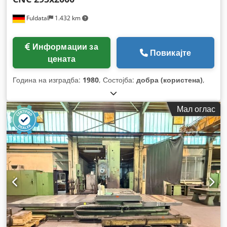
Fuldatal
1.432 km
Информации за
Повикајте
цената
Година на изградба:
1980
, Состојба:
добра (користена)
,
Мал оглас