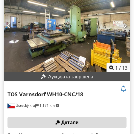
1
/
13
Аукцијата завршена
TOS Varnsdorf
WH10-CNC/18
Ústecký kraj
1.171 km
Детали