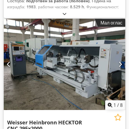
Состојба:
подготвен за работа (половен)
, Година на
изградба:
1983
, работни часови:
8.529 h
, Функционалност:
целосно функционален
, растојание на движење на Х-
оската:
1.200 мм
, движење по оската Y:
1.120 мм
,
Мал оглас
растојание на движење Z-оска:
950 мм
, оптоварување на
масата:
3.000 кг
, пречник на вретеното:
100 мм
,
1
/
8
Weisser Heinbronn
HECKTOR
CNC 295x2000