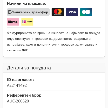
Начини на плаќање:
Банкарски трансфер
Фактурирањето се врши на износот на највисоката понуда
плус евентуални трошоци за демонтажа/товарење и
испраќање, како и дополнителни трошоци за купување и
законски ДДВ.
Детали за понудата
ID на огласот:
A22141492
Референтен број:
AUC-2606201