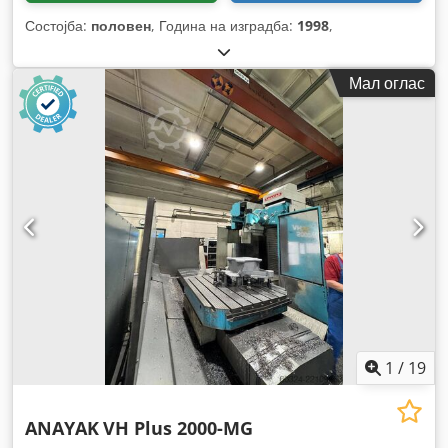
Состојба:
половен
, Година на изградба:
1998
,
Мал оглас
1
/
19
ANAYAK
VH Plus 2000-MG