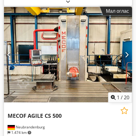
Мал оглас
1
/
20
MECOF
AGILE CS 500
Neubrandenburg
1.474 km