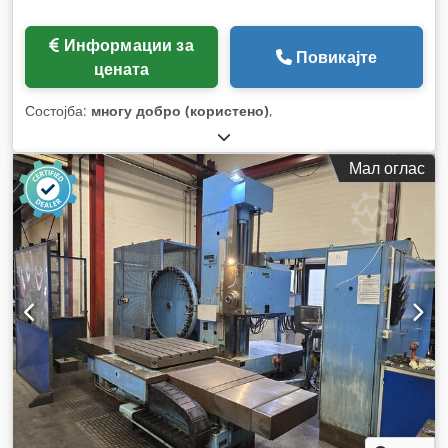
Информации за
Повикајте
цената
Состојба:
многу добро (користено)
,
Мал оглас