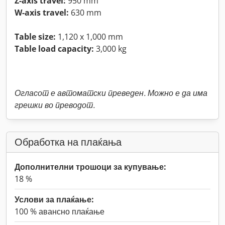
Z-axis travel:
950 mm
W-axis travel:
630 mm
Table size:
1,120 x 1,000 mm
Table load capacity:
3,000 kg
Огласот е автоматски преведен. Можно е да има
грешки во преводот.
Обработка на плаќања
Дополнителни трошоци за купување:
18 %
Услови за плаќање:
100 % авансно плаќање