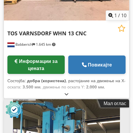
1
/
10
TOS VARNSDORF
WHN 13 CNC
Babberich
1.645 km
Информации за
Повикајте
цената
Состојба:
добра (користена)
, растојание на движење на Х-
оската:
3.500 мм
, движење по оската Y:
2.000 мм
,
растојание на движење Z-оска:
800 мм
, оптоварување на
масата:
12.000 кг
, вкупна висина:
3.900 мм
, вкупна
Мал оглас
должина:
7.200 мм
, вкупна ширина:
5.200 мм
, должина на
масата:
1.800 мм
, ширина на масата:
1.600 мм
, брзина на
напојување по X-оста:
8.000 м/мин
, брзина на напојување
по оска Y:
8.000 м/мин
, брзина на подавање Z-оска:
8.000
м/мин
, максимална брзина на вртење:
2.000 обр/мин
,