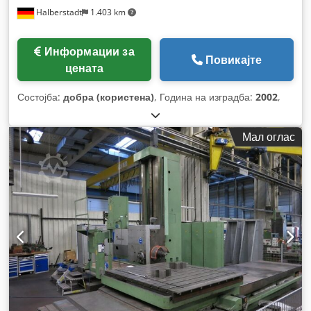
Halberstadt
1.403 km
Информации за
Повикајте
цената
Состојба:
добра (користена)
, Година на изградба:
2002
,
Мал оглас