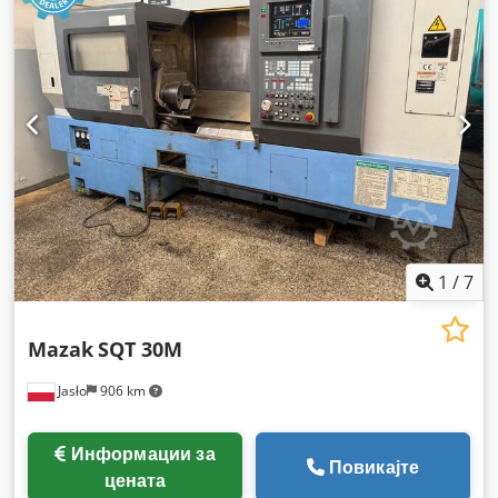
мин
, патување на вретеното:
600 мм
, потег со перо:
600
мм
, пречник на вретеното:
120 мм
,
1
/
7
Mazak
SQT 30M
Jasło
906 km
Информации за
Повикајте
цената