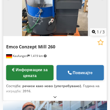
1
/
3
Emco
Conzept Mill 260
Kaufungen
1.419 km
Информации за
Повикајте
цената
Состојба:
речиси како ново (употребувано)
, Година на
изградба:
2016
,