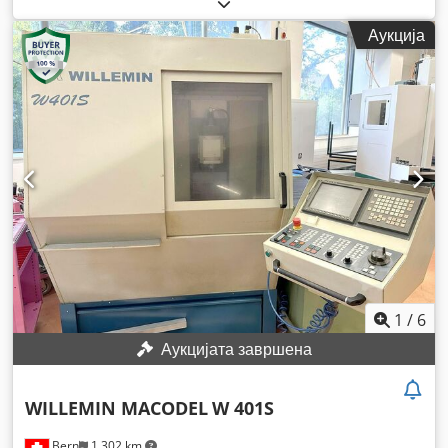
Аукција
1
/
6
Аукцијата завршена
WILLEMIN MACODEL
W 401S
Bern
1.302 km