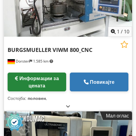
1
/
10
BURGSMUELLER
VIWM 800_CNC
Dorsten
1.585 km
Информации за
Повикајте
цената
Состојба:
половен
,
Мал оглас