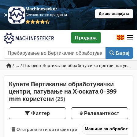
Machineseeker
До апликацијата
Бесплатно во продавница
Продава
Барај
/ ... / Половен Вертикални обработувачки центри, патувањ
Купете Вертикални обработувачки
центри, патување на X-оската 0–399
mm користени
(25)
Филтер
Релевантност
Машини за обработка н
Отстранете ги сите филтри