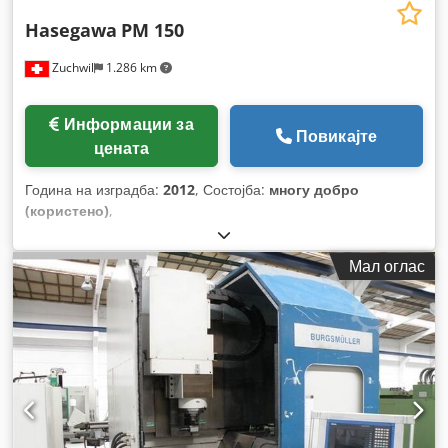
Hasegawa
PM 150
Zuchwil
1.286 km
Информации за
Повикајте
цената
Година на изградба:
2012
, Состојба:
многу добро
(користено)
,
Мал оглас