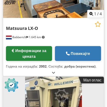
1
/
4
Matsuura
LX-O
Babberich
1.645 km
Информации за
Повикајте
цената
Година на изградба:
2002
, Состојба:
добра (користена)
,
Мал оглас