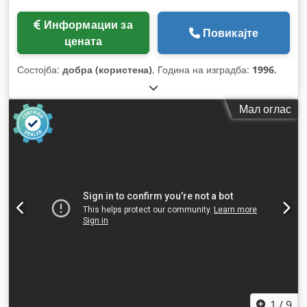
Информации за
Повикајте
цената
Состојба:
добра (користена)
, Година на изградба:
1996
,
Мал оглас
1
/
9