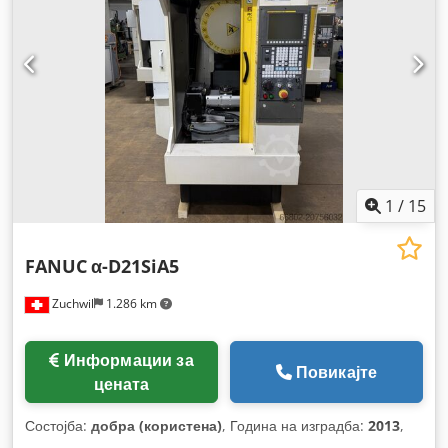
1
/
15
FANUC
α-D21SiA5
Zuchwil
1.286 km
Информации за
Повикајте
цената
Состојба:
добра (користена)
, Година на изградба:
2013
,