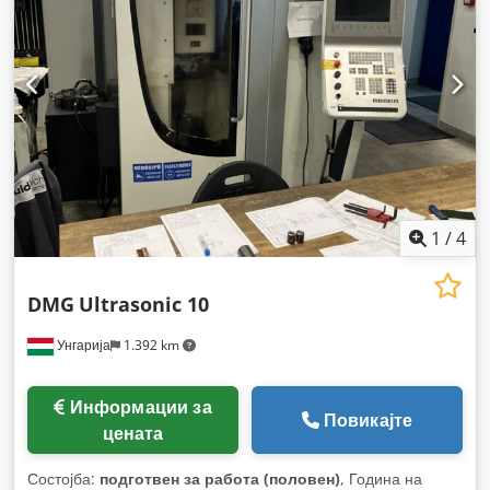
1
/
4
DMG
Ultrasonic 10
Унгарија
1.392 km
Информации за
Повикајте
цената
Состојба:
подготвен за работа (половен)
, Година на