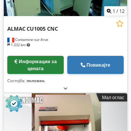
1
/
12
ALMAC
CU1005 CNC
Contamine-sur-Arve
1.332 km
Информации за
Повикајте
цената
Состојба:
половен
,
Мал оглас