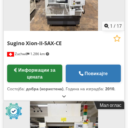
1
/
17
Sugino
Xion-II-5AX-CE
Zuchwil
1.286 km
Информации за
Повикајте
цената
Состојба:
добра (користена)
, Година на изградба:
2010
,
Мал оглас