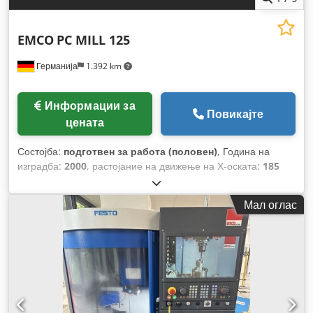
EMCO
PC MILL 125
Германија
1.392 km
Информации за
Повикајте
цената
Состојба:
подготвен за работа (половен)
, Година на
изградба:
2000
, растојание на движење на Х-оската:
185
мм
, движење по оската Y:
125 мм
, растојание на движење
Z-оска:
200 мм
, вкупна висина:
1.892 мм
, вкупна ширина:
Мал оглас
875 мм
, вкупна тежина:
570 кг
, максимална брзина на
вретеното:
5.000 обр/мин
, моќност на моторот на вретено:
750 W
, максимална должина на производот:
1.730 мм
, број
на оски:
3
,