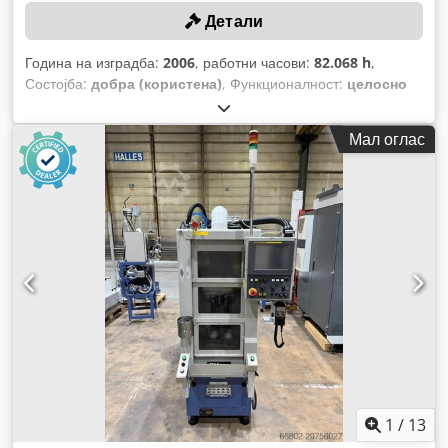
Детали
Година на изградба:
2006
, работни часови:
82.068 h
,
Состојба:
добра (користена)
, Функционалност:
целосно
функционален
, број на машина/возило:
258-22
,
Мал оглас
1
/
13