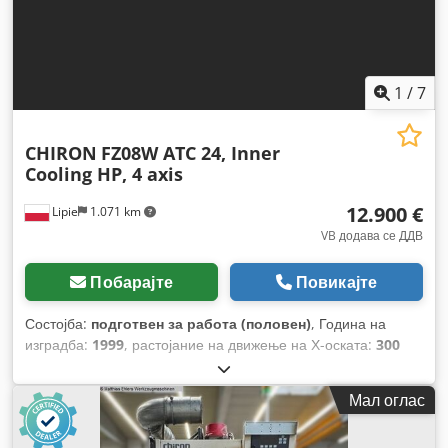
1
/
7
CHIRON
FZ08W ATC 24, Inner
Cooling HP, 4 axis
12.900 €
Lipie
1.071 km
VB додава се ДДВ
Побарајте
Повикајте
Состојба:
подготвен за работа (половен)
, Година на
изградба:
1999
, растојание на движење на Х-оската:
300
мм
, движење по оската Y:
250 мм
, растојание на движење
Z-оска:
250 мм
,
Мал оглас