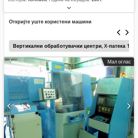
Откријте уште користени машини
5
Вертикални обработувачки центри, X-патека 100
Мал оглас