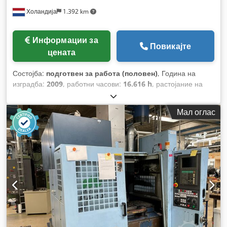
Холандија
1.392 km
Информации за
Повикајте
цената
Состојба:
подготвен за работа (половен)
, Година на
изградба:
2009
, работни часови:
16.616 h
, растојание на
движење на Х-оската:
120 мм
, максимална брзина на
вретеното:
36.000 обр/мин
, број на оски:
5
,
Мал оглас