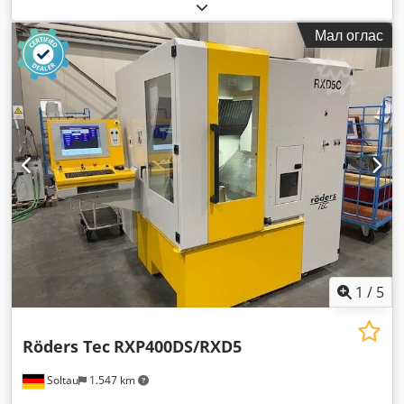
машина/возило:
213-65
,
Мал оглас
1
/
5
Röders Tec
RXP400DS/RXD5
Soltau
1.547 km