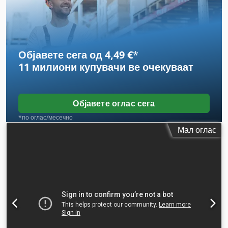
Објавете сега од 4,49 €
*
11 милиони купувачи
ве очекуваат
Објавете оглас сега
*по оглас/месечно
Мал оглас