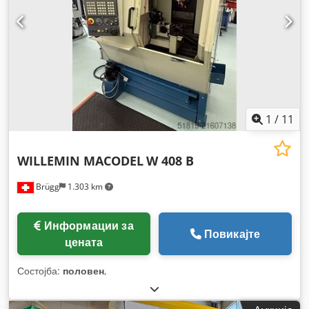
1
/
11
WILLEMIN MACODEL
W 408 B
Brügg
1.303 km
Информации за
Повикајте
цената
Состојба:
половен
,