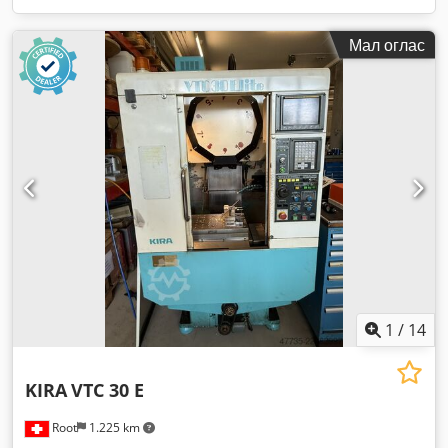
Мал оглас
1
/
14
KIRA
VTC 30 E
Root
1.225 km