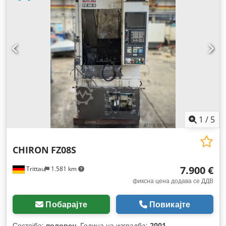
1
/
5
CHIRON
FZ08S
7.900 €
Trittau
1.581 km
фиксна цена додава се ДДВ
Побарајте
Повикајте
Состојба:
половен
, Година на изградба:
2001
,