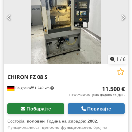
1
/
6
CHIRON
FZ 08 S
11.500 €
Balgheim
1.249 km
EXW фиксна цена додава се ДДВ
Побарајте
Повикајте
Состојба:
половен
, Година на изградба:
2002
,
Функционалност:
целосно функционален
, број на