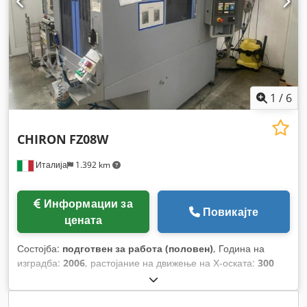
1
/
6
CHIRON
FZ08W
Италија
1.392 km
Информации за
Повикајте
цената
Состојба:
подготвен за работа (половен)
, Година на
изградба:
2006
, растојание на движење на Х-оската:
300
мм
, движење по оската Y:
250 мм
, растојание на движење
Z-оска:
250 мм
, произведувач на контролери:
FANUC
,
модел на контролер:
21i-M series
, максимална брзина на