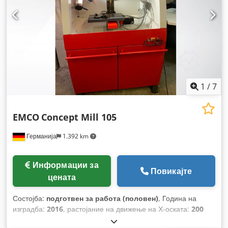
1
/
7
EMCO
Concept Mill 105
Германија
1.392 km
Информации за
Повикајте
цената
Состојба:
подготвен за работа (половен)
, Година на
изградба:
2016
, растојание на движење на Х-оската:
200
мм
, движење по оската Y:
150 мм
, растојание на движење