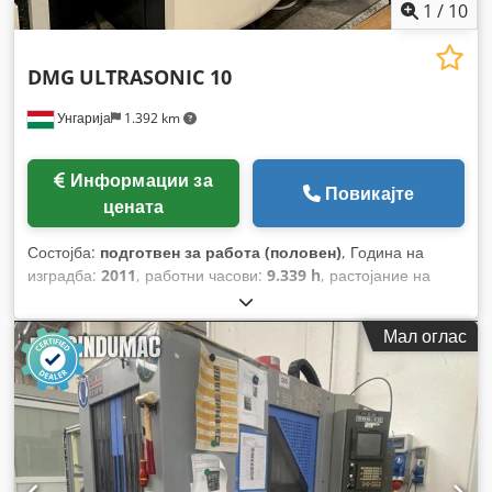
1
/
10
DMG
ULTRASONIC 10
Унгарија
1.392 km
Информации за
Повикајте
цената
Состојба:
подготвен за работа (половен)
, Година на
изградба:
2011
, работни часови:
9.339 h
, растојание на
движење на Х-оската:
120 мм
, движење по оската Y:
120
мм
, растојание на движење Z-оска:
200 мм
, произведувач
Мал оглас
на контролери:
SIEMENS
, модел на контролер:
Sinumeric
840D
, вкупна висина:
2.253 мм
, оптоварување на масата:
10 кг
, вкупна тежина:
1.800 кг
, максимална брзина на
вретеното:
40.000 обр/мин
, број на оски:
5
,