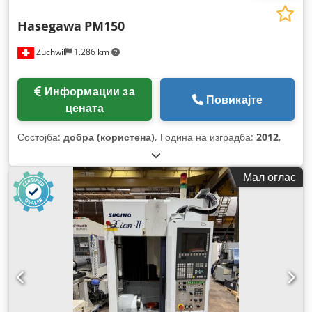
Hasegawa
PM150
Zuchwil
1.286 km
Информации за
Повикајте
цената
Состојба:
добра (користена)
, Година на изградба:
2012
,
Мал оглас