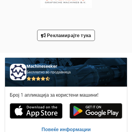
Tak 18
Tb 10 Stw Electronic
Tiefbord 8 25 100
Рекламирајте тука
Tur 560
Лим-Свиткување Машини
Натоварувач На Тркала Тој 10
Machineseeker
Бесплатно во продавница
Број 1 апликација за користени машини!
Повеќе информации