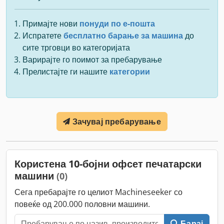
Примајте нови
понуди по е-пошта
Испратете
бесплатно барање за машина
до
сите трговци во категоријата
Варирајте го поимот за пребарување
Прелистајте ги нашите
категории
Зачувај пребарување
Користена 10-бојни офсет печатарски
машини
(0)
Сега пребарајте го целиот Machineseeker со
повеќе од 200.000 половни машини.
Барај