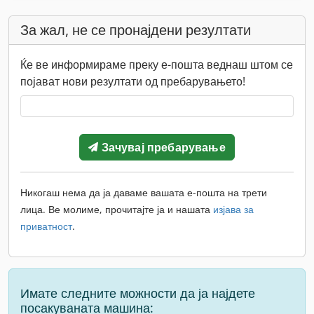
За жал, не се пронајдени резултати
Ќе ве информираме преку е-пошта веднаш штом се
појават нови резултати од пребарувањето!
Зачувај пребарување
Никогаш нема да ја даваме вашата е-пошта на трети
лица. Ве молиме, прочитајте ја и нашата
изјава за
приватност
.
Имате следните можности да ја најдете
посакуваната машина: