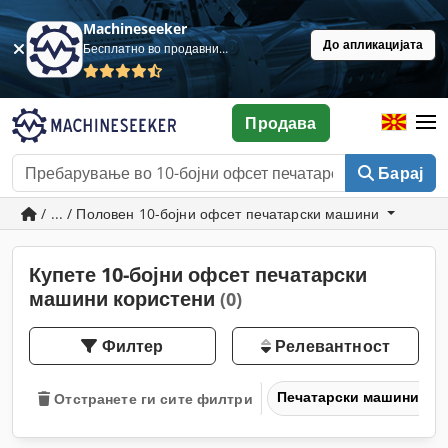
Machineseeker
До апликацијата
Бесплатно во продавница
Продава
Барај
/ ... / Половен 10-бојни офсет печатарски машини
Купете 10-бојни офсет печатарски
машини користени
(0)
Филтер
Релевантност
Печатарски машини и 
Отстранете ги сите филтри