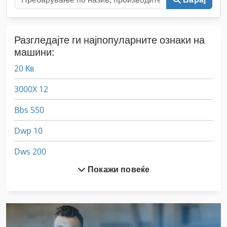
Разгледајте ги најпопуларните ознаки на
машини:
20 Кв
3000X 12
Bbs 550
Dwp 10
Dws 200
Покажи повеќе
Ejc 10
Ex Прес Центар
Fngj 20