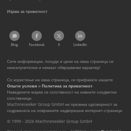
Изјава за приватност
Blog
Facebook
X
LinkedIn
Сите информации, понуди и цени на оваа страница се
неисклучителни и немаат обврзувачки карактер!
Со користење на оваа страница, ги прифаќате нашите
Општи услови
и
Политика за приватност
.
Наведените марки се сопственост на нивните соодветни
сопственици.
Machineseeker Group GmbH не презема одговорност за
содржината на поврзаните надворешни интернет-страници.
© 1999 - 2026 Machineseeker Group GmbH