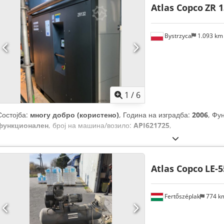
Atlas Copco
ZR 1
Bystrzyca
1.093 k
1
/
6
Состојба:
многу добро (користено)
, Година на изградба:
2006
, Фу
функционален
, број на машина/возило:
API621725
,
Atlas Copco
LE-5
Fertőszéplak
774 k