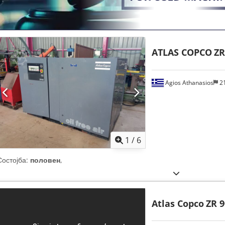
ATLAS COPCO
ZR
Agios Athanasios
2
1
/
6
Состојба:
половен
,
Atlas Copco
ZR 