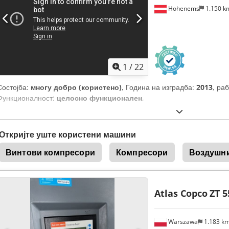
Hohenems
1.150 
1
/
22
Состојба:
многу добро (користено)
, Година на изградба:
2013
, ра
Функционалност:
целосно функционален
,
Откријте уште користени машини
Винтови компресори
Компресори
Воздушн
Atlas Copco
ZT 5
Warszawa
1.183 k