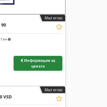
Мал оглас
 90
17 km
Информации за
цената
Мал оглас
90 VSD