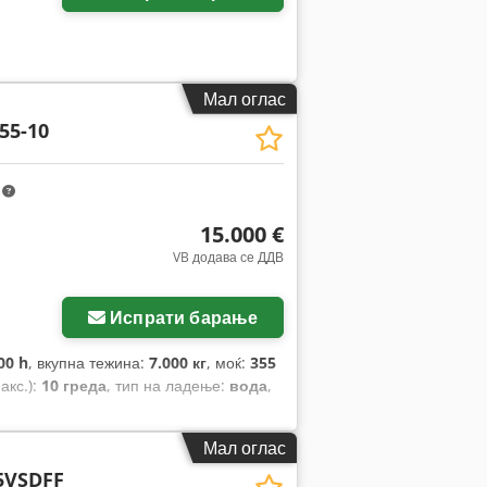
Мал оглас
55-10
m
15.000 €
VB додава се ДДВ
Испрати барање
00 h
, вкупна тежина:
7.000 кг
, моќ:
355
акс.):
10 греда
, тип на ладење:
вода
,
Мал оглас
5VSDFF