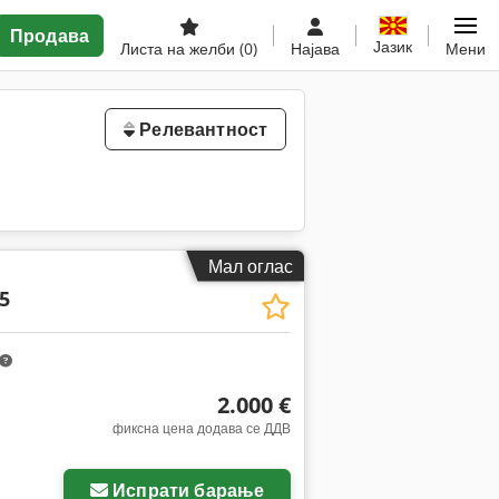
Продава
Јазик
Листа на желби
(0)
Најава
Мени
Релевантност
Мал оглас
5
2.000 €
фиксна цена додава се ДДВ
Испрати барање