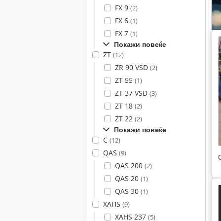
FX 9
(2)
FX 6
(1)
FX 7
(1)
Покажи повеќе
ZT
(12)
ZR 90 VSD
(2)
ZT 55
(1)
ZT 37 VSD
(3)
ZT 18
(2)
ZT 22
(2)
Покажи повеќе
C
(12)
QAS
(9)
QAS 200
(2)
QAS 20
(1)
QAS 30
(1)
XAHS
(9)
XAHS 237
(5)