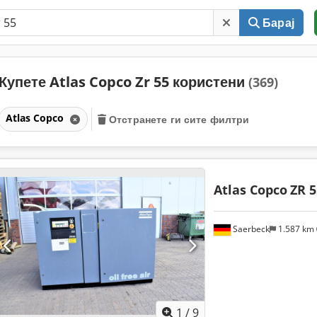
Барај
Купете Atlas Copco Zr 55 користени
(369)
Atlas Copco
Отстранете ги сите филтри
Atlas Copco
ZR 5
Saerbeck
1.587 km
1
/
9