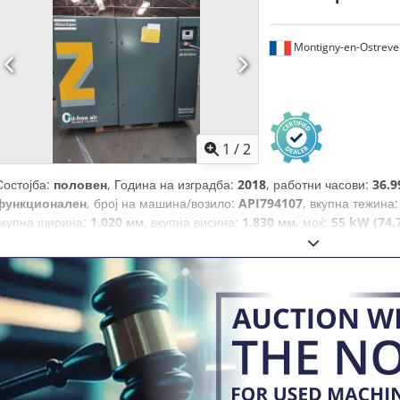
Montigny-en-Ostreve
1
/
2
Состојба:
половен
, Година на изградба:
2018
, работни часови:
36.9
функционален
, број на машина/возило:
API794107
, вкупна тежина
вкупна ширина:
1.020 мм
, вкупна висина:
1.830 мм
, моќ:
55 kW (74,
греда
, тип на ладење:
воздух
, Опрема:
Достапна табличка со по
компримиран воздух
,