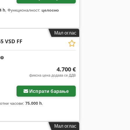
4 h
, Функционалност:
целосно
Мал оглас
5 VSD FF
m
4.700 €
фиксна цена додава се ДДВ
Испрати барање
ботни часови:
75.000 h
,
Мал оглас