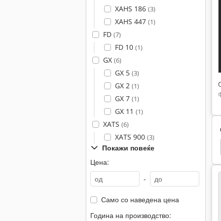
XAHS 186
(3)
XAHS 447
(1)
FD
(7)
FD 10
(1)
GX
(6)
GX 5
(3)
GX 2
(1)
GX 7
(1)
GX 11
(1)
XATS
(6)
XATS 900
(3)
ner
Atlas Copco Пумпа
Atlas Copco Xrxs 566
Покажи повеќе
Цена:
-
Само со наведена цена
Година на производство: