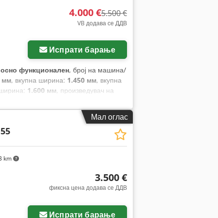
4.000 €
5.500 €
VB додава се ДДВ
Испрати барање
лосно функционален
, број на машина/
0 мм
, вкупна ширина:
1.450 мм
, вкупна
 ширина:
1.600 мм
, произведувач на
Мал оглас
 55
3 km
3.500 €
фиксна цена додава се ДДВ
Испрати барање