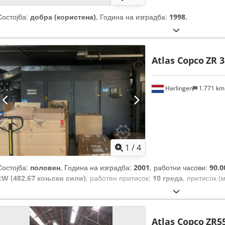
Состојба:
добра (користена)
, Година на изградба:
1998
,
Atlas Copco
ZR 3
Harlingen
1.771 k
1
/
4
Состојба:
половен
, Година на изградба:
2001
, работни часови:
90.0
kW (482,67 коњски сили)
, работен притисок:
10 греда
, притисок (м
Atlas Copco
ZR5