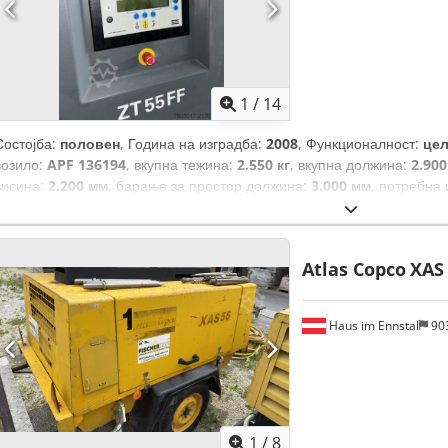
1
/
14
Состојба:
половен
, Година на изградба:
2008
, Функционалност:
це
возило:
APF 136194
, вкупна тежина:
2.550 кг
, вкупна должина:
2.90
висина:
2.200 мм
, барање за простор должина:
3.000 мм
, потребна
мотори:
ABB
, тип на гориво:
електричен
,
Atlas Copco
XAS
Haus im Ennstal
90
1
/
8