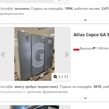
Состојба:
половен
, Година на изградба:
1994
, работни часови:
2.67
функционален
,
Atlas Copco
GA 5
Bystrzyca
1.093 k
1
/
11
Состојба:
многу добро (користено)
, Година на изградба:
2010
, ра
Функционалност:
целосно функционален
,