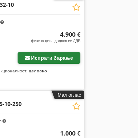
32-10
m
4.900 €
фиксна цена додава се ДДВ
Испрати барање
нкционалност:
целосно
Мал оглас
5-10-250
m
1.000 €