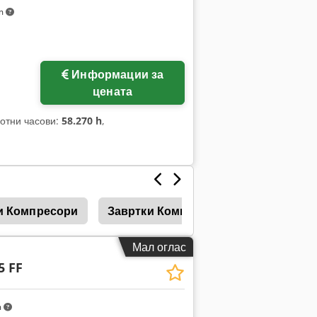
km
Информации за
цената
ботни часови:
58.270 h
,
и Компресори
Завртки Компресори
Ладилни 
Мал оглас
5 FF
m