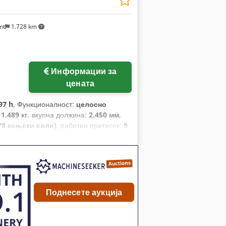
nt
1.728 km
Побарајте повеќе
Информации за
слики
цената
97 h
, Функционалност:
целосно
:
1.489 кг
, вкупна должина:
2.450 мм
,
78 коњски сили)
, работен притисок:
9
датоци, компресор, систем за
Поднесете аукција