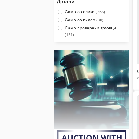
Детали
Само со слики
(368)
Само со видео
(90)
Само проверени трговци
(121)