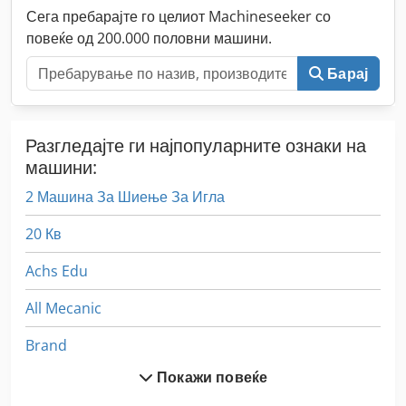
Сега пребарајте го целиот Machineseeker со
повеќе од 200.000 половни машини.
Барај
Разгледајте ги најпопуларните ознаки на
машини:
2 Машина За Шиење За Игла
20 Кв
Achs Edu
All Mecanic
Brand
Покажи повеќе
D 460 Fxl