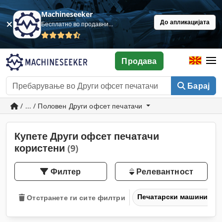
Machineseeker
До апликацијата
Бесплатно во продавница
Продава
Барај
/ ... / Половен Други офсет печатачи
Купете Други офсет печатачи
користени
(9)
Филтер
Релевантност
Печатарски машини и 
Отстранете ги сите филтри