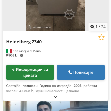
1
/
24
Heidelberg
2340
San Giorgio di Piano
909 km
Информации за
Повикајте
цената
Состојба:
половен
, Година на изградба:
2005
, работни
часови:
43.868 h
, Функционалност:
целосно
функционален
, број на машина/возило:
054111169
,