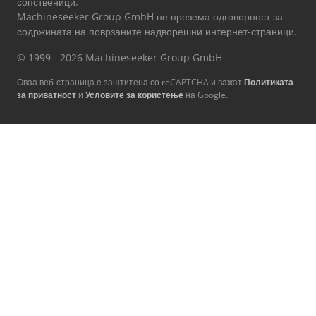
сопственици.
Machineseeker Group GmbH не презема одговорност за
содржината на поврзаните надворешни интернет-страници.
© 1999 - 2026 Machineseeker Group GmbH
Оваа веб-страница е заштитена со reCAPTCHA и важат
Политиката
за приватност
и
Условите за користење
на Google.