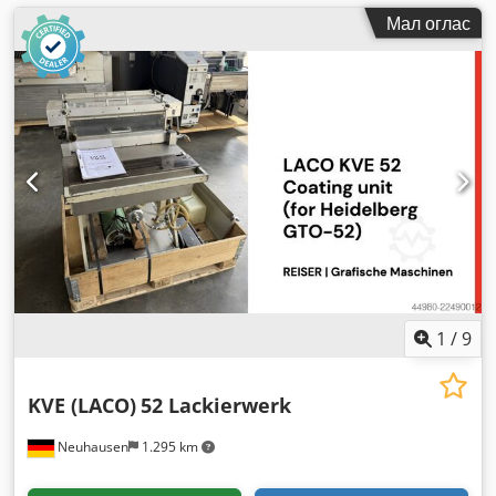
Мал оглас
1
/
9
KVE (LACO)
52 Lackierwerk
Neuhausen
1.295 km