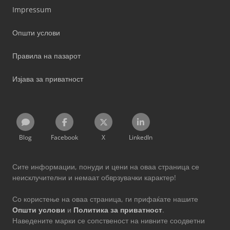
Impressum
Општи услови
Правила на пазарот
Изјава за приватност
Blog
Facebook
X
LinkedIn
Сите информации, понуди и цени на оваа страница се
неисклучителни и немаат обврзувачки карактер!
Со користење на оваа страница, ги прифаќате нашите
Општи услови
и
Политика за приватност
.
Наведените марки се сопственост на нивните соодветни