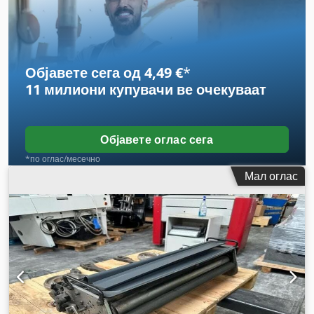
Објавете сега од 4,49 €
*
11 милиони купувачи
ве очекуваат
Објавете оглас сега
*по оглас/месечно
Мал оглас