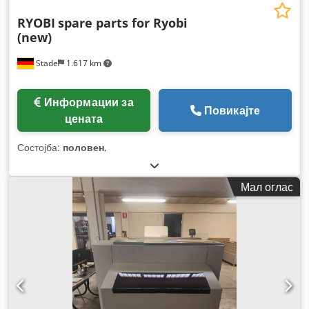
RYOBI
spare parts for Ryobi
(new)
Stade
1.617 km
Информации за
Повикајте
цената
Состојба:
половен
,
Мал оглас