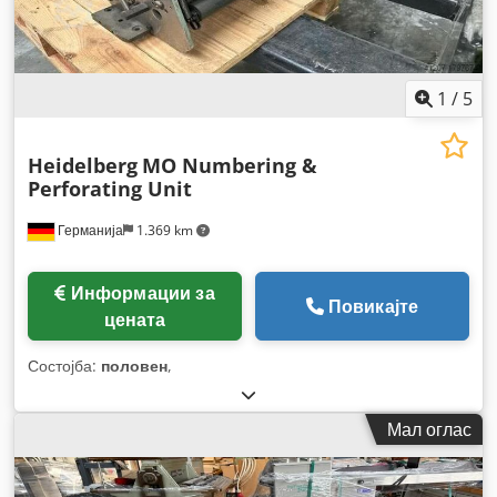
1
/
5
Heidelberg
MO Numbering &
Perforating Unit
Германија
1.369 km
Информации за
Повикајте
цената
Состојба:
половен
,
Мал оглас