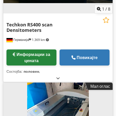
1
/
8
Techkon
RS400 scan
Densitometers
Германија
1.369 km
Информации за
Повикајте
цената
Состојба:
половен
,
Мал оглас