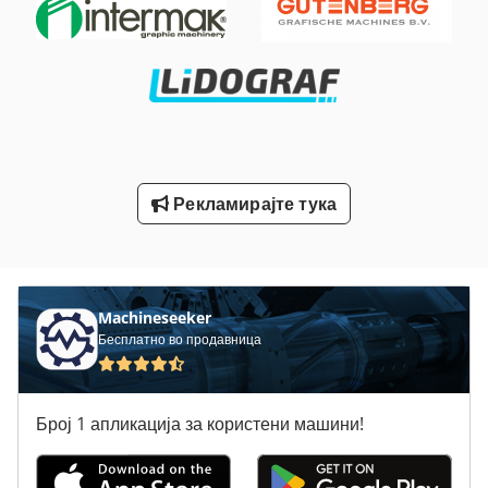
Off-Road Автомобили
Stavostroj Vp 200
Tak 18
Tur 560
Вклучување Господар Профит 2
Рекламирајте тука
Лим-Свиткување Машини
Статистика На Ent
Machineseeker
Тк Градите
Бесплатно во продавница
Број 1 апликација за користени машини!