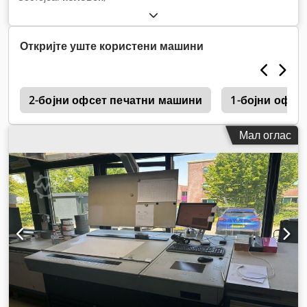
Откријте уште користени машини
0
2-бојни офсет печатни машини
1-бојни офсе
Мал оглас