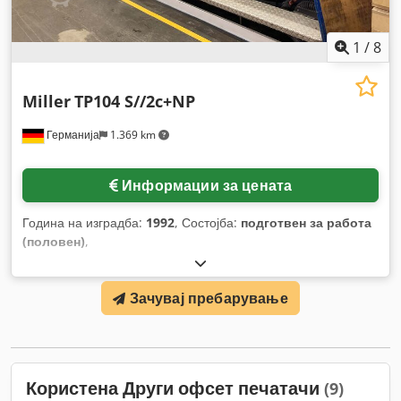
1
/
8
Miller
TP104 S//2c+NP
Германија
1.369 km
Информации за цената
Година на изградба:
1992
, Состојба:
подготвен за работа
(половен)
,
Зачувај пребарување
Користена Други офсет печатачи
(9)