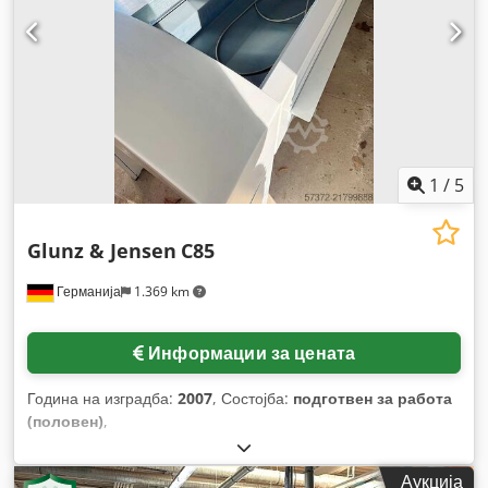
1
/
5
Glunz & Jensen
C85
Германија
1.369 km
Информации за цената
Година на изградба:
2007
, Состојба:
подготвен за работа
(половен)
,
Аукција