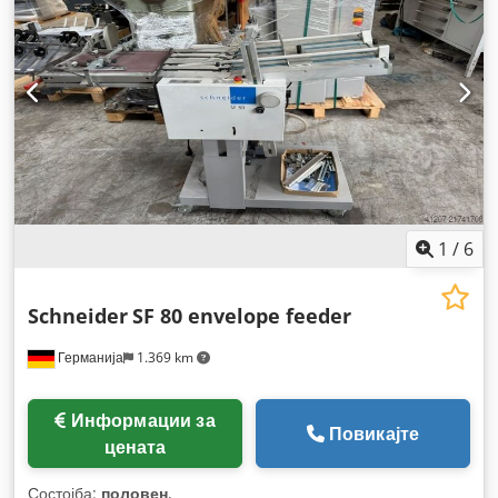
1
/
6
Schneider
SF 80 envelope feeder
Германија
1.369 km
Информации за
Повикајте
цената
Состојба:
половен
,