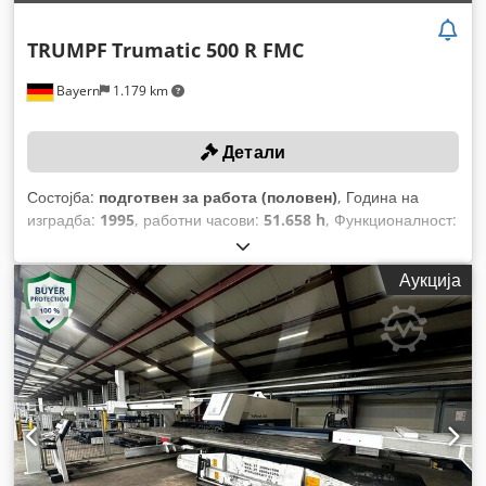
TRUMPF
Trumatic 500 R FMC
Bayern
1.179 km
Детали
Состојба:
подготвен за работа (половен)
, Година на
изградба:
1995
, работни часови:
51.658 h
, Функционалност:
целосно функционален
, сила на пробивање:
22 t
, макс.
дебелина на лим:
8 мм
, растојание на движење на Х-
Аукција
оската:
2.500 мм
, движење по оската Y:
1.250 мм
,