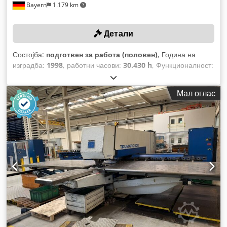
Bayern
1.179 km
Детали
Состојба:
подготвен за работа (половен)
, Година на
изградба:
1998
, работни часови:
30.430 h
, Функционалност:
целосно функционален
, сила на пробивање:
22 t
, макс.
дебелина на лим:
6 мм
, растојание на движење на Х-
Мал оглас
оската:
2.500 мм
, движење по оската Y:
1.250 мм
,
дијаметар на удирање:
76 мм
,