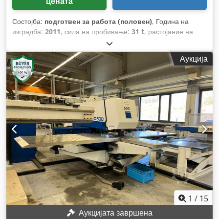
цената
Состојба:
подготвен за работа (половен)
, Година на
изградба:
2011
, сила на пробивање:
31 t
, растојание на
движење на Х-оската:
2.500 мм
, движење по оската Y:
1.525
мм
, вкупна тежина:
21.000 кг
, оптоварување на масата:
160
Аукција
кг
, произведувач на контролери:
FANUC
, број на оски:
2
,
1
/
15
Аукцијата завршена