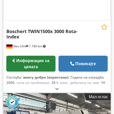
Boschert
TWIN1500x 3000 Rota-
Index
Neu-Ulm
1.189 km
Информации за
Повикајте
цената
Состојба:
многу добро (користено)
, Година на изградба:
2006
, сила на пробивање:
28 t
, макс. дебелина на лим:
10
мм
, максимална дебелина на челичен лим:
6 мм
,
дијаметар на удирање:
105 мм
, длабочина на грлото:
1.500
Мал оглас
мм
,