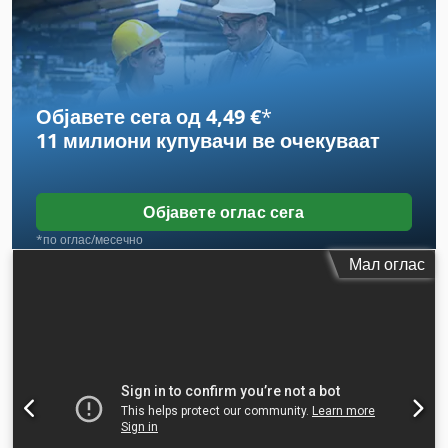
Објавете сега од 4,49 €
*
11 милиони купувачи
ве очекуваат
Објавете оглас сега
*по оглас/месечно
Мал оглас