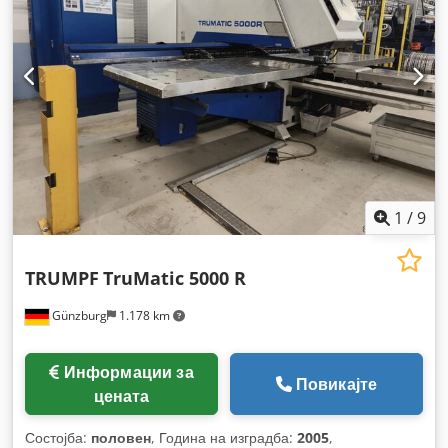
1
/
9
TRUMPF
TruMatic 5000 R
Günzburg
1.178 km
Информации за
Повикајте
цената
Состојба:
половен
, Година на изградба:
2005
,