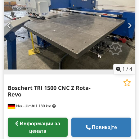
1
/
4
Boschert
TRI 1500 CNC Z Rota-
Revo
Neu-Ulm
1.189 km
Информации за
Повикајте
цената