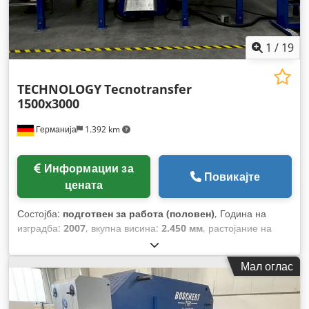
1
/
19
TECHNOLOGY
Tecnotransfer
1500x3000
Германија
1.392 km
Информации за
Повикајте
цената
Состојба:
подготвен за работа (половен)
, Година на
изградба:
2007
, вкупна висина:
2.450 мм
, растојание на
движење на Х-оската:
3.090 мм
, движење по оската Y:
1.540
мм
, вкупна тежина:
8.400 кг
, ширина на масата:
3.000 мм
,
Мал оглас
должина на масата:
1.500 мм
, произведувач на контролери:
FANUC
, модел на контролер:
FANUC 16I-PB
,