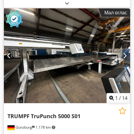
пробивање:
22 t
, макс. дебелина на лим:
8 мм
, растојание
на движење на Х-оската:
3.050 мм
, движење по оската Y:
Мал оглас
1.550 мм
,
1
/
14
TRUMPF
TruPunch 5000 S01
Günzburg
1.178 km