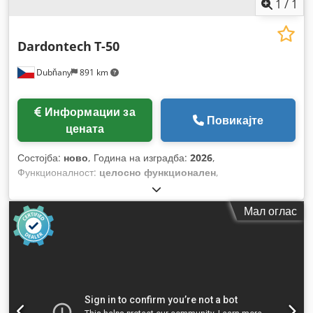
1
/
1
Dardontech
T-50
Dubňany
891 km
Информации за
Повикајте
цената
Состојба:
ново
, Година на изградба:
2026
,
Функционалност:
целосно функционален
,
Мал оглас