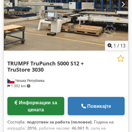
1
/
13
TRUMPF
TruPunch 5000 S12 +
TruStore 3030
Чешка Република
1.392 km
Информации за
Повикајте
цената
Состојба:
подготвен за работа (половен)
, Година на
изградба:
2016
, работни часови:
46.061 h
, сила на