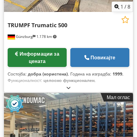
1
/
8
TRUMPF
Trumatic 500
Günzburg
1.178 km
Информации за
Повикајте
цената
Состојба:
добра (користена)
, Година на изградба:
1999
,
Функционалност:
целосно функционален
,
Мал оглас