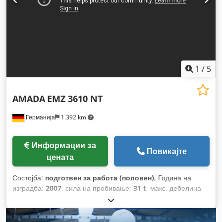
1
/
5
AMADA
EMZ 3610 NT
Германија
1.392 km
Информации за
Повикајте
цената
Состојба:
подготвен за работа (половен)
, Година на
изградба:
2007
, сила на пробивање:
31 t
, макс. дебелина
на лим:
5 мм
, растојание на движење на Х-оската:
2.500
мм
, движење по оската Y:
1.525 мм
, вкупна тежина:
21.000
кг
, оптоварување на масата:
160 кг
, број на оски:
2
,