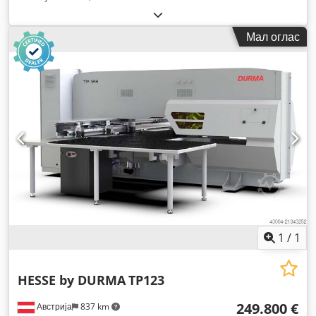
Мал оглас
1
/
1
HESSE by DURMA
TP123
249.800 €
Австрија
837 km