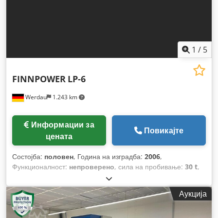
1
/
5
FINNPOWER
LP-6
Werdau
1.243 km
Информации за
Повикајте
цената
Состојба:
половен
, Година на изградба:
2006
,
Функционалност:
непроверено
, сила на пробивање:
30 t
,
Аукција