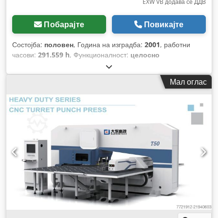
EXW VB додава се ДДВ
Побарајте
Повикајте
Состојба:
половен
, Година на изградба:
2001
, работни
часови:
291.559 h
, Функционалност:
целосно
функционален
, број на машина/возило:
1
, сила на
пробивање:
20 t
, вкупна висина:
2.350 мм
, вкупна ширина:
Мал оглас
3.000 мм
, вкупна должина:
5.350 мм
, макс. дебелина на
лим:
6 мм
, максимална дебелина на челичен лим:
6 мм
,
макс. дебелина на алуминиев лист:
10 мм
, тип на влезен
струја:
трифазен
, дијаметар на удирање:
26 мм
,
максимална тежина на работното парче:
90 кг
, вкупна
тежина:
17.000 кг
, ширина на масата:
1.250 мм
, должина
на масата:
3.000 мм
, влезна фреквенција:
50 Hz
, должина
на напојување оска X:
1.250 мм
, должина на напредување
на оската Y:
3.000 мм
, влезен напон:
400 V
, Опрема:
безбедносна светлосна завеса
,