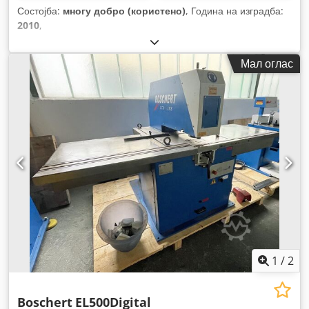
Состојба:
многу добро (користено)
, Година на изградба:
2010
,
Мал оглас
1
/
2
Boschert
EL500Digital