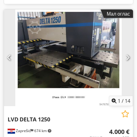
Мал оглас
1
/
14
LVD
DELTA 1250
4.000 €
Zaprešić
674 km