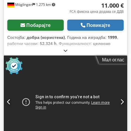
11.000 €
Möglingen
1.275 km
FCA фиксна цена додава се ДДВ
Побарајте
Повикајте
Состојба:
добра (користена)
, Година на изградба:
1999
,
работни часови:
52.324 h
, Функционалност:
целосно
функционален
,
Мал оглас