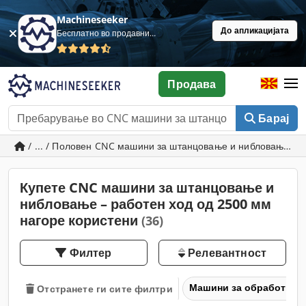
Machineseeker
До апликацијата
Бесплатно во продавница
Продава
Барај
/ ... / Половен CNC машини за штанцовање и нибловање – 
Купете CNC машини за штанцовање и
нибловање – работен ход од 2500 мм
нагоре користени
(36)
Филтер
Релевантност
Машини за обработка н
Отстранете ги сите филтри