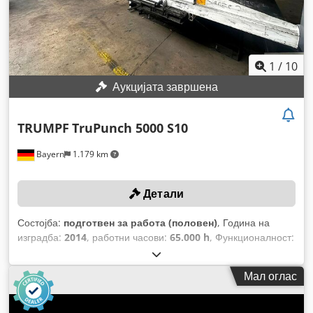
1
/
10
Аукцијата завршена
TRUMPF
TruPunch 5000 S10
Bayern
1.179 km
Детали
Состојба:
подготвен за работа (половен)
, Година на
изградба:
2014
, работни часови:
65.000 h
, Функционалност:
целосно функционален
, сила на пробивање:
22 t
, макс.
дебелина на лим:
8 мм
, растојание на движење на Х-
Мал оглас
оската:
3.050 мм
, движење по оската Y:
1.550 мм
,
максимална тежина на работното парче:
200 кг
,