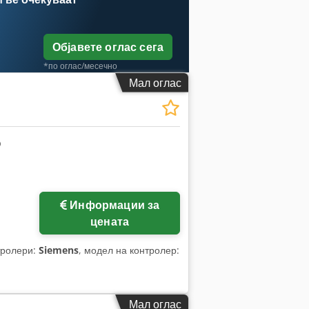
Објавете оглас сега
*по оглас/месечно
Мал оглас
Информации за
цената
тролери:
Siemens
, модел на контролер:
Мал оглас