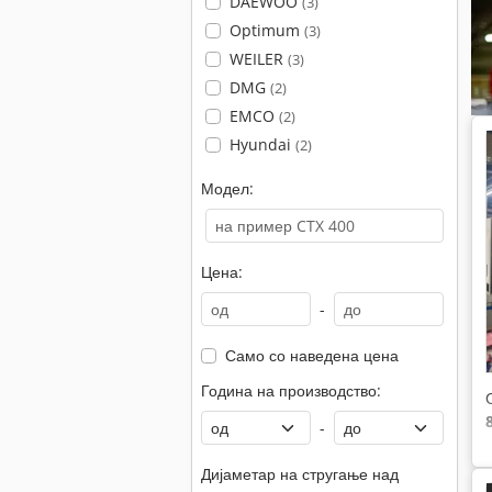
DAEWOO
(3)
Optimum
(3)
WEILER
(3)
DMG
(2)
EMCO
(2)
Hyundai
(2)
Модел:
Цена:
-
Само со наведена цена
Година на производство:
-
Дијаметар на стругање над