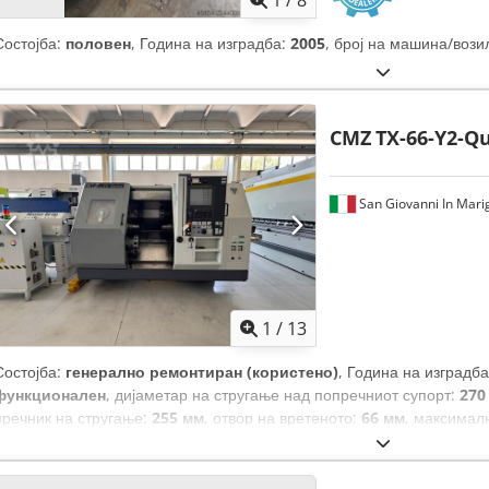
1
/
8
Состојба:
половен
, Година на изградба:
2005
, број на машина/вози
CMZ
TX-66-Y2-Q
San Giovanni In Mari
1
/
13
Состојба:
генерално ремонтиран (користено)
, Година на изградб
функционален
, дијаметар на стругање над попречниот супорт:
270
пречник на стругање:
255 мм
, отвор на вретеното:
66 мм
, максимал
мин
, брзина на вретено (мин.):
4.000 обр/мин
, растојание на движ
движење Z-оска:
500 мм
, моќност на моторот на вретено:
15 W
, брз
движење по Y-оска:
12 м/мин
, брз помак долж Z-оска:
20 м/мин
, вк