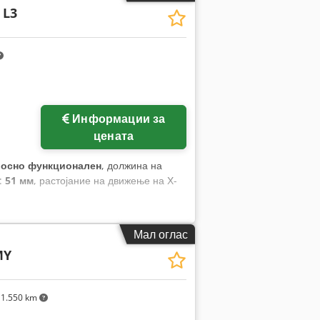
 L3
а:
документација / прирачник
,
Информации за
цената
лосно функционален
, должина на
о:
51 мм
, растојание на движење на Х-
Мал оглас
MY
1.550 km