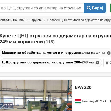
Барај
ументални машини
Стругови
Половен ЦНЦ стругови со дијаметар на стр
Купете ЦНЦ стругови со дијаметар на струга
249 мм користени
(118)
Машини за обработка на метал и инструментални машини
ЦНЦ стругови со дијаметар на стругање 200–249 мм
EPA
220
Tatabánya
712 km