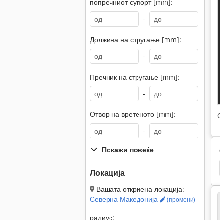
попречниот супорт [mm]:
-
Должина на стругање [mm]:
-
Пречник на стругање [mm]:
-
Отвор на вретеното [mm]:
-
Покажи повеќе
er Tornado 80
Colchester Bantam
Colchester
Локација
Вашата откриена локација:
Северна Македонија
(промени)
радиус: