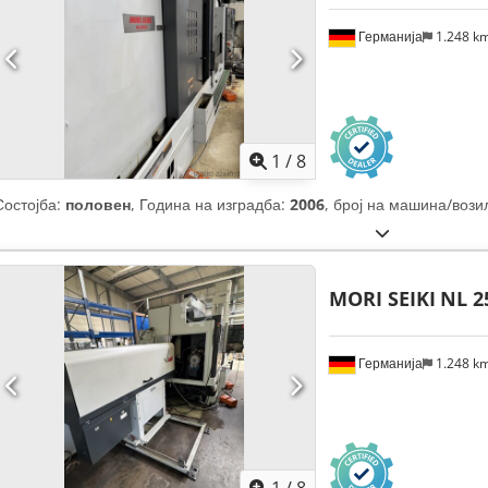
Германија
1.248 k
1
/
8
Состојба:
половен
, Година на изградба:
2006
, број на машина/вози
MORI SEIKI
NL 2
Германија
1.248 k