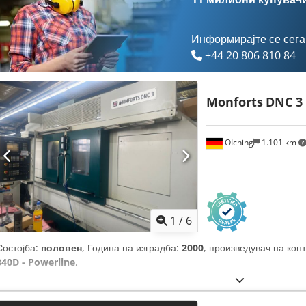
Информирајте се сега
+44 20 806 810 84
Monforts
DNC 3
OIching
1.101 km
1
/
6
Состојба:
половен
, Година на изградба:
2000
, произведувач на кон
840D - Powerline
,