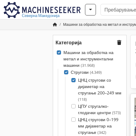
Северна Македонија
Машини за обработка на метал и инстр
Категорија
Машини за обработка на
метал и инструментални
машини
(31.968)
Стругови
(4.349)
ЦНЦ стругови со
дијаметар на
стругање 200–249 мм
(118)
ЦПУ стругалко-
глодачки центри
(573)
ЦНЦ стругови 0–199
мм дијаметар на
стругање
(342)