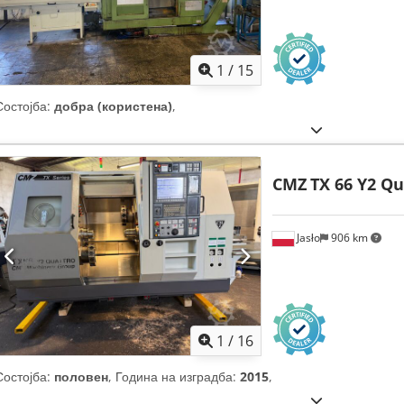
1
/
15
Состојба:
добра (користена)
,
CMZ
TX 66 Y2 Qu
Jasło
906 km
1
/
16
Состојба:
половен
, Година на изградба:
2015
,