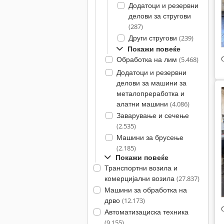
Додатоци и резервни
делови за стругови
(287)
Други стругови
(239)
Покажи повеќе
Обработка на лим
(5.468)
Додатоци и резервни
делови за машини за
металопреработка и
алатни машини
(4.086)
Заварување и сечење
(2.535)
Машини за брусење
(2.185)
Покажи повеќе
Транспортни возила и
комерцијални возила
(27.837)
Машини за обработка на
дрво
(12.173)
Автоматизациска техника
(9.155)