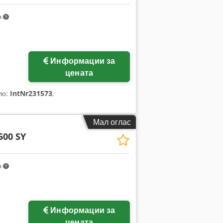
m
Информации за
цената
ло:
IntNr231573
,
Мал оглас
500 SY
m
Информации за
цената