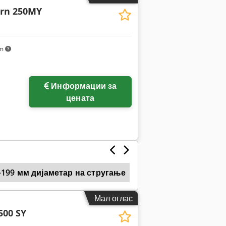
urn 250MY
km
Информации за
цената
199 мм дијаметар на стругање
Biglia
Mazak
Мал оглас
500 SY