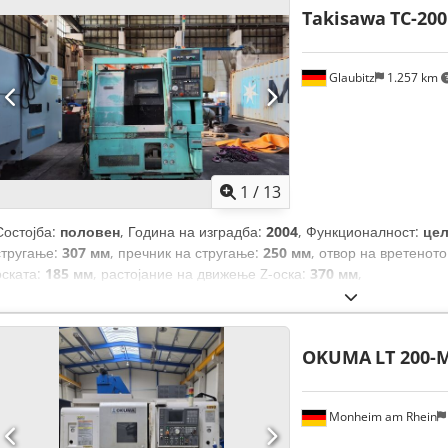
Takisawa
TC-200
2.840 мм
, вкупна ширина:
2.190 мм
, вкупна тежина:
9.300 кг
, Опрем
Glaubitz
1.257 km
1
/
13
Состојба:
половен
, Година на изградба:
2004
, Функционалност:
це
стругање:
307 мм
, пречник на стругање:
250 мм
, отвор на вретенот
оската:
185 мм
, растојание на движење Z-оска:
370 мм
,
OKUMA
LT 200-
Monheim am Rhein