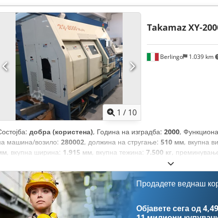
Takamaz
XY-200
Berlingo
1.039 km
1
/
10
Состојба:
добра (користена)
, Година на изградба:
2000
, Функцион
на машина/возило:
280002
, должина на стругање:
510 мм
, вкупна в
мм
, вкупна ширина:
1.915 мм
, вкупна тежина:
7.500 кг
, преминувањ
Продадете веднаш ко
Објавете сега од 4,49
11 милиони купувач