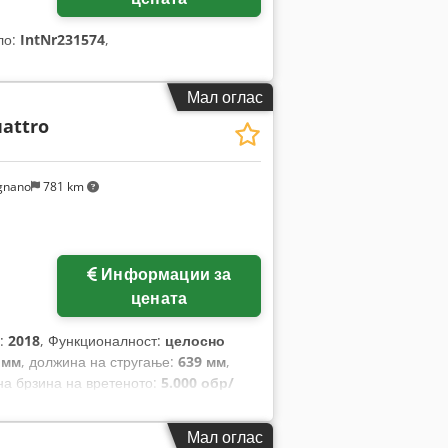
ло:
IntNr231574
,
Мал оглас
uattro
gnano
781 km
Информации за
цената
а:
2018
, Функционалност:
целосно
 мм
, должина на стругање:
639 мм
,
на брзина на вретеното:
5.000 обр/
ење на Х-оската:
190 мм
, растојание на
о движење по X-оска:
16 м/мин
, брзо
Мал оглас
упна висина:
2.030 мм
, вкупна должина: