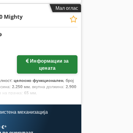
Мал оглас
0 Mighty
Информации за
цената
алност:
целосно функционален
, број
исина:
2.250 мм
, вкупна должина:
2.900
е на прачка:
65 мм
,
ристена механизација
 €
*
и
ве очекуваат