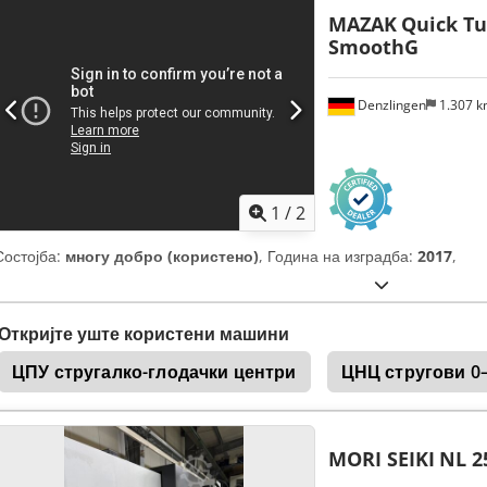
MAZAK
Quick T
SmoothG
Denzlingen
1.307 
1
/
2
Состојба:
многу добро (користено)
, Година на изградба:
2017
,
Откријте уште користени машини
ЦПУ стругалко-глодачки центри
ЦНЦ стругови 0–
MORI SEIKI
NL 2