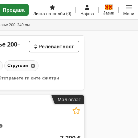
Продава
Јазик
Листа на желби
(0)
Најава
Мени
угање 200–249 мм
ње 200–
Релевантност
Стругови
Отстранете ги сите филтри
Мал оглас
7.200 €