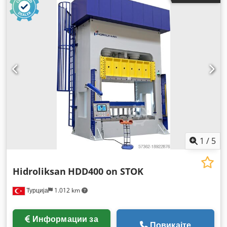
1
/
5
Hidroliksan
HDD400 on STOK
Турција
1.012 km
Информации за
Повикајте