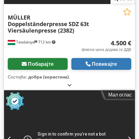
MÜLLER
Doppelständerpresse
SDZ 63t
Viersäulenpresse (2382)
4.500 €
Tatabánya
712 km
фиксна цена додава се ДДВ
Побарајте
Повикајте
Состојба:
добра (користена)
,
Мал оглас