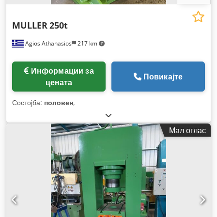
MULLER
250t
Agios Athanasios
217 km
Информации за
Повикајте
цената
Состојба:
половен
,
Мал оглас