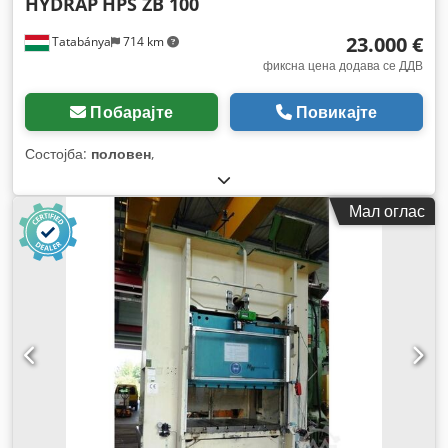
HYDRAP
HPS ZB 100
23.000 €
Tatabánya
714 km
фиксна цена додава се ДДВ
Побарајте
Повикајте
Состојба:
половен
,
Мал оглас