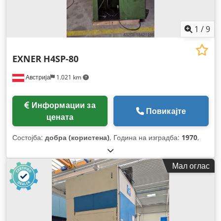
1
/
9
EXNER
H4SP-80
Австрија
1.021 km
Информации за
Повикајте
цената
Состојба:
добра (користена)
, Година на изградба:
1970
,
Мал оглас