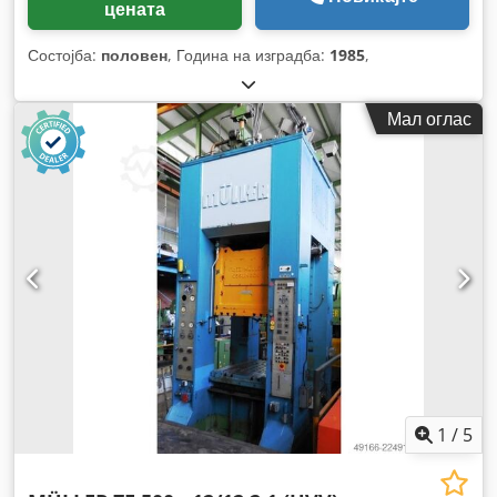
цената
Состојба:
половен
, Година на изградба:
1985
,
Мал оглас
1
/
5