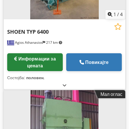
1
/
4
SHOEN
TYP 6400
Agios Athanasios
217 km
Информации за
Повикајте
цената
Состојба:
половен
,
Мал оглас