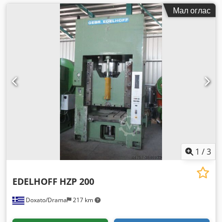
Мал оглас
1
/
3
EDELHOFF
HZP 200
Doxato/Drama
217 km