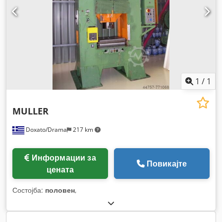
1
/
1
MULLER
Doxato/Drama
217 km
Информации за
Повикајте
цената
Состојба:
половен
,