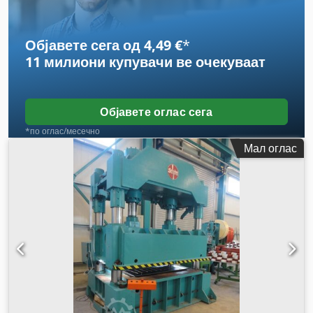
Објавете сега од 4,49 €
*
11 милиони купувачи
ве очекуваат
Објавете оглас сега
*по оглас/месечно
Мал оглас