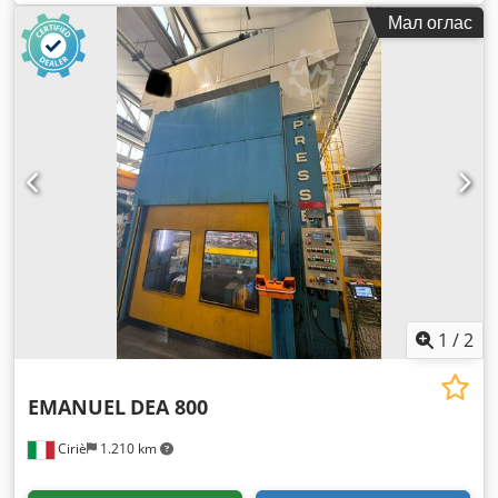
Мал оглас
1
/
2
EMANUEL
DEA 800
Ciriè
1.210 km