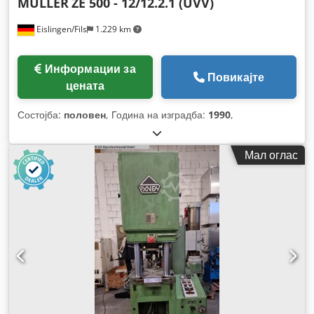
MÜLLER
ZE 500 - 12/12.2.1 (UVV)
Eislingen/Fils
1.229 km
Информации за
Повикајте
цената
Состојба:
половен
, Година на изградба:
1990
,
Мал оглас