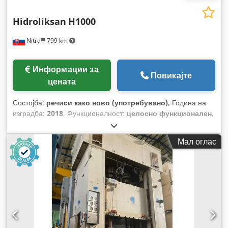
Hidroliksan
H1000
Nitra
799 km
Информации за
Повикајте
цената
Состојба:
речиси како ново (употребувано)
, Година на
изградба:
2018
, Функционалност:
целосно функционален
,
работни часови:
540 h
, притисна сила:
1.000 t
, од:
800 мм
,
брзина на движење наназад:
150 mm/s
, ширина на масата:
Мал оглас
2.300 мм
, должина на масата:
3.000 мм
, вкупна должина:
4.500 мм
, вкупна ширина:
3.500 мм
, вкупна висина:
6.000
мм
, вкупна тежина:
101.000 кг
, работна височина:
1.300
мм
, работен опсег:
1.300 мм
,