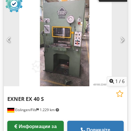
1
/
6
EXNER
EX 40 S
Eislingen/Fils
1.229 km
Информации за
Повикајте