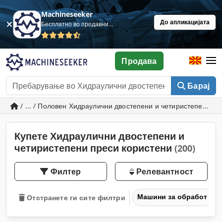
Machineseeker
До апликацијата
Бесплатно во продавница
Продава
Барај
/ ... / Половен Хидраулични двостепени и четиристепени п
Купете Хидраулични двостепени и
четиристепени преси користени
(200)
Филтер
Релевантност
Машини за обработка н
Отстранете ги сите филтри