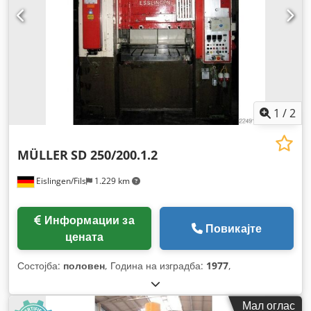
1
/
2
MÜLLER
SD 250/200.1.2
Eislingen/Fils
1.229 km
Информации за
Повикајте
цената
Состојба:
половен
, Година на изградба:
1977
,
Мал оглас