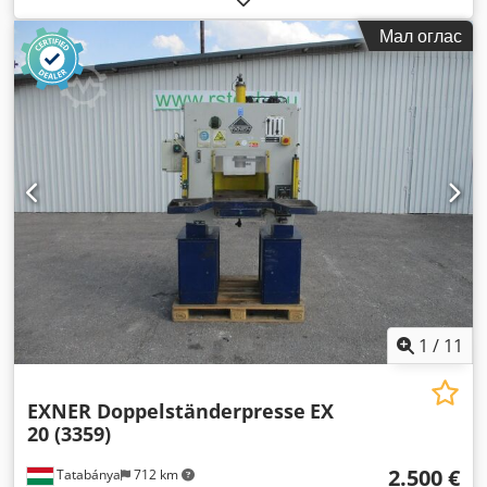
Мал оглас
1
/
11
EXNER Doppelständerpresse
EX
20 (3359)
2.500 €
Tatabánya
712 km