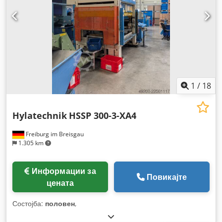
1
/
18
Hylatechnik
HSSP 300-3-XA4
Freiburg im Breisgau
1.305 km
Информации за
Повикајте
цената
Состојба:
половен
,