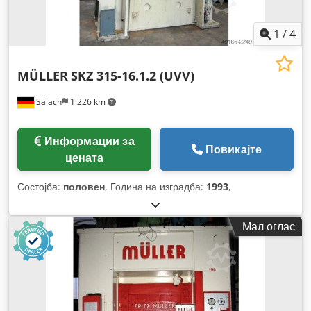
1
/
4
MÜLLER
SKZ 315-16.1.2 (UVV)
Salach
1.226 km
Информации за
Повикајте
цената
Состојба:
половен
, Година на изградба:
1993
,
Мал оглас