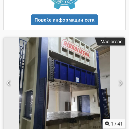
Повеќе информации сега
Мал оглас
1
/
41