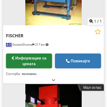
1
/
1
FISCHER
Doxato/Drama
217 km
Информации за
Повикајте
цената
Состојба:
половен
,
Мал оглас