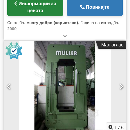
Информации за
Повикајте
цената
Состојба:
многу добро (користено)
, Година на изградба:
2000
,
Мал оглас
1
/
6