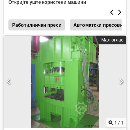
Откријте уште користени машини
g
Работилнички преси
Автоматски пресови м
Мал оглас
1
/
1