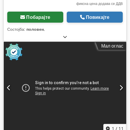
фиксна цена додава се ДДВ
Побарајте
Повикајте
Состојба:
половен
,
Мал оглас
1
/
11