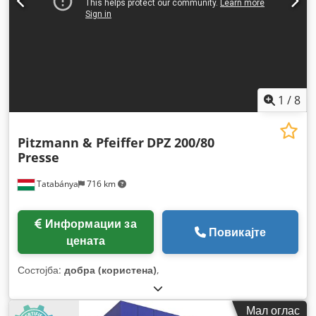
1
/
8
Pitzmann & Pfeiffer
DPZ 200/80
Presse
Tatabánya
716 km
Информации за
Повикајте
цената
Состојба:
добра (користена)
,
Мал оглас