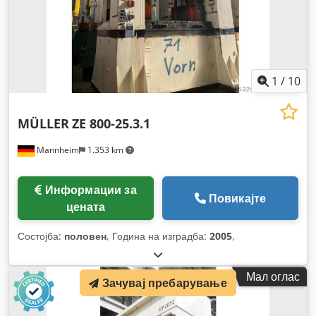
1
/
10
MÜLLER
ZE 800-25.3.1
Mannheim
1.353 km
Информации за
Повикајте
цената
Состојба:
половен
, Година на изградба:
2005
,
Мал оглас
Зачувај пребарување