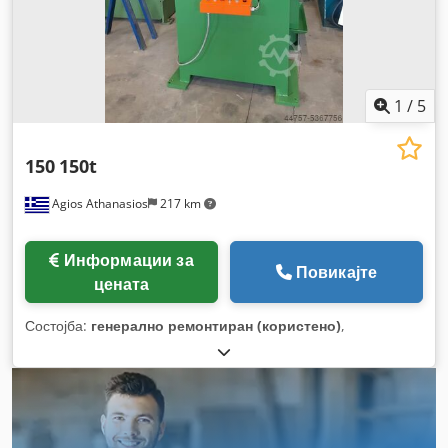
1
/
5
150
150t
Agios Athanasios
217 km
Информации за
Повикајте
цената
Состојба:
генерално ремонтиран (користено)
,