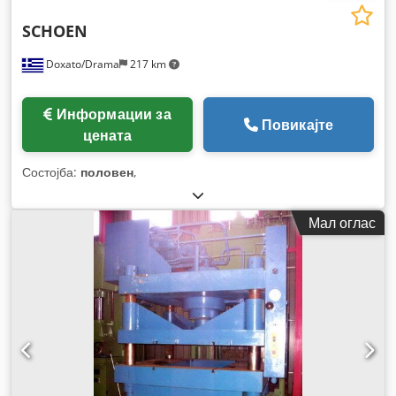
SCHOEN
Doxato/Drama
217 km
Информации за
Повикајте
цената
Состојба:
половен
,
Мал оглас