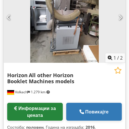
1
/
2
Horizon
All other Horizon
Booklet Machines models
Volkach
1.279 km
Информации за
Повикајте
цената
Состојба:
половен
, Година на изградба:
2016
,