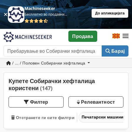
Machineseeker
До апликацијата
Бесплатно во продавница
Продава
Барај
/ ... / Половен Собирачки хефталица
Купете Собирачки хефталица
користени
(147)
Филтер
Релевантност
Печатарски машини и 
Отстранете ги сите филтри