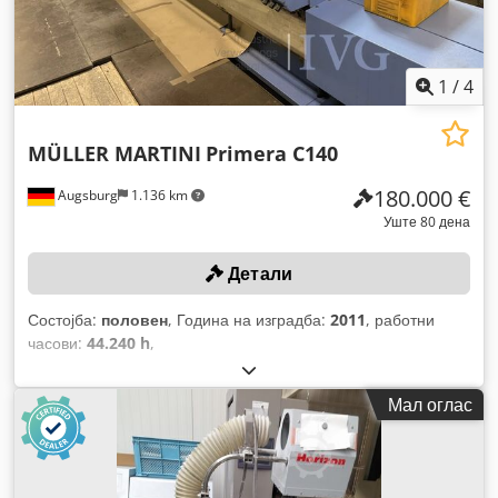
1
/
4
MÜLLER MARTINI
Primera C140
180.000 €
Augsburg
1.136 km
Уште 80 дена
Детали
Состојба:
половен
, Година на изградба:
2011
, работни
часови:
44.240 h
,
Мал оглас