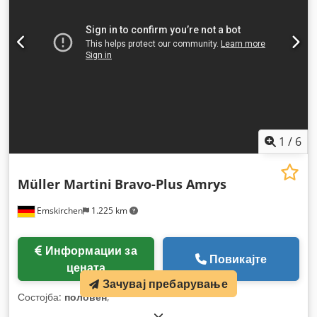
1
/
6
Müller Martini
Bravo-Plus Amrys
Emskirchen
1.225 km
Информации за
Повикајте
цената
Зачувај пребарување
Состојба:
половен
,