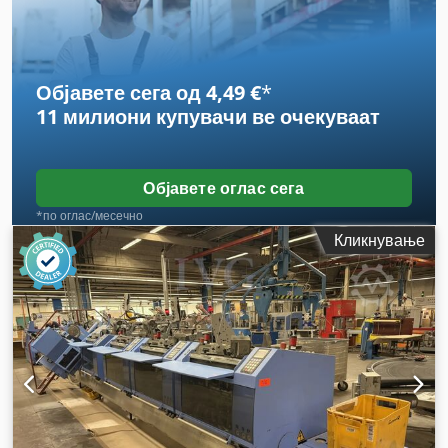
Објавете сега од 4,49 €
*
11 милиони купувачи
ве очекуваат
Објавете оглас сега
*по оглас/месечно
Кликнување