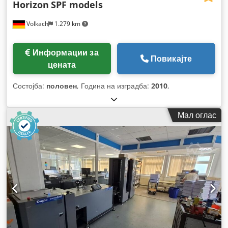
Horizon
SPF models
Volkach
1.279 km
Информации за
Повикајте
цената
Состојба:
половен
, Година на изградба:
2010
,
Мал оглас