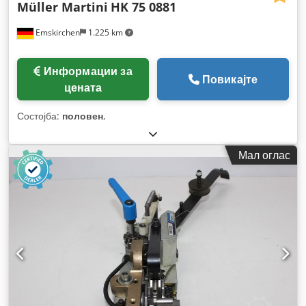
Müller Martini
HK 75 0881
Emskirchen
1.225 km
Информации за
Повикајте
цената
Состојба:
половен
,
Мал оглас