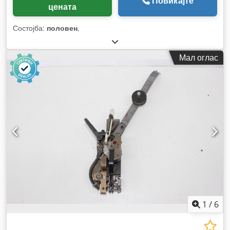
Повикајте
цената
Состојба:
половен
,
Мал оглас
1
/
6