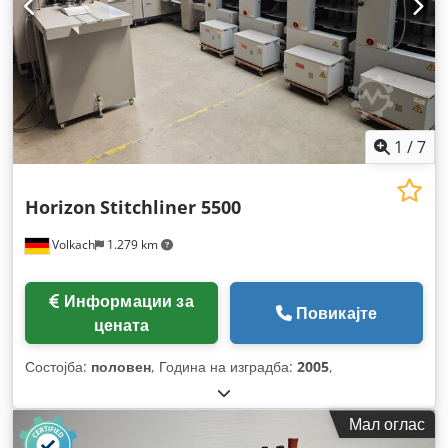
1
/
7
Horizon
Stitchliner 5500
Volkach
1.279 km
Информации за
Повикајте
цената
Состојба:
половен
, Година на изградба:
2005
,
Мал оглас