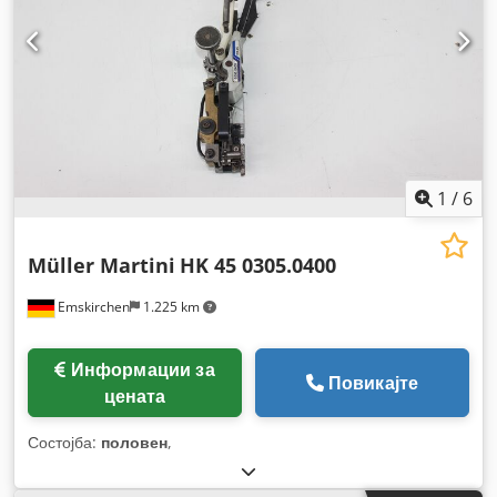
1
/
6
Müller Martini
HK 45 0305.0400
Emskirchen
1.225 km
Информации за
Повикајте
цената
Состојба:
половен
,