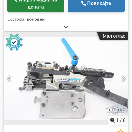
Повикајте
цената
Состојба:
половен
,
Мал оглас
1
/
6