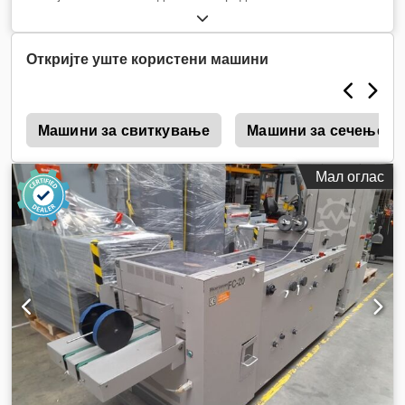
Откријте уште користени машини
T
Машини за свиткување
Машини за сечење
Мал оглас