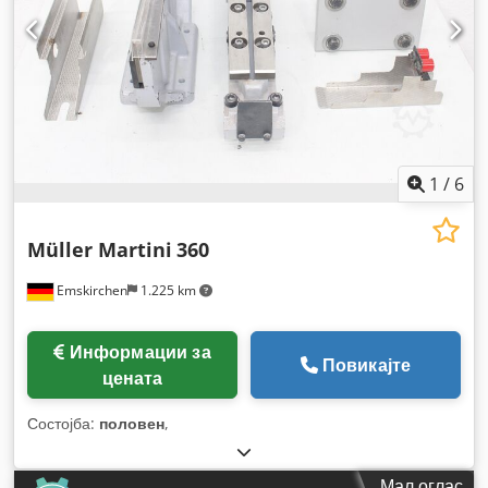
1
/
6
Müller Martini
360
Emskirchen
1.225 km
Информации за
Повикајте
цената
Состојба:
половен
,
Мал оглас