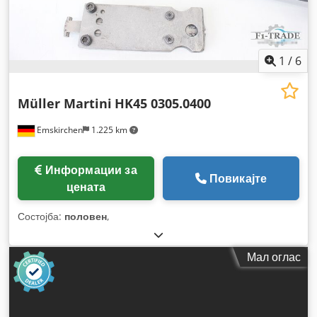
1
/
6
Müller Martini
HK45 0305.0400
Emskirchen
1.225 km
Информации за
Повикајте
цената
Состојба:
половен
,
Мал оглас