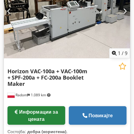
1
/
9
Horizon VAC-100a + VAC-100m
+
SPF-200a + FC-200a Booklet
Maker
Radom
1.089 km
Информации за
Повикајте
цената
Состојба:
добра (користена)
,