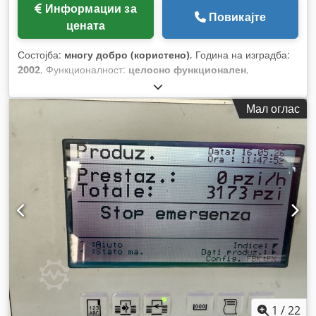
Информации за
Повикајте
цената
Состојба:
многу добро (користено)
, Година на изградба:
2002
, Функционалност:
целосно функционален
,
Мал оглас
1
/
22