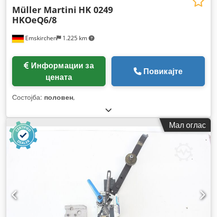
Müller Martini
HK 0249
HKOeQ6/8
Emskirchen
1.225 km
Информации за
Повикајте
цената
Состојба:
половен
,
Мал оглас