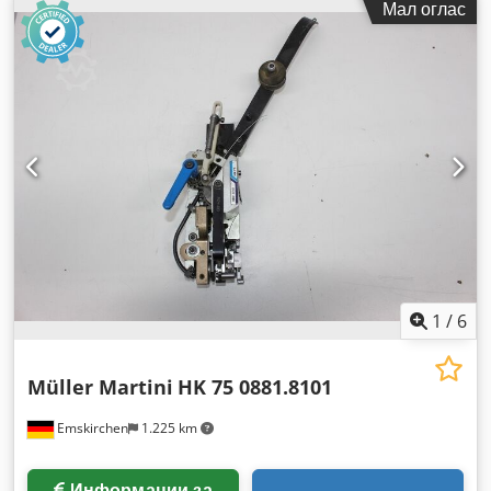
Мал оглас
1
/
6
Müller Martini
HK 75 0881.8101
Emskirchen
1.225 km
Информации за