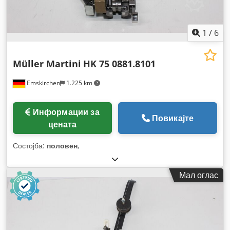
1
/
6
Müller Martini
HK 75 0881.8101
Emskirchen
1.225 km
Информации за
Повикајте
цената
Состојба:
половен
,
Мал оглас