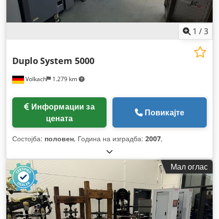
1
/
3
Duplo
System 5000
Volkach
1.279 km
Информации за
Повикајте
цената
Состојба:
половен
, Година на изградба:
2007
,
Мал оглас