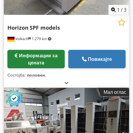
1
/
3
Horizon
SPF models
Volkach
1.279 km
Информации за
Повикајте
цената
Состојба:
половен
,
Мал оглас