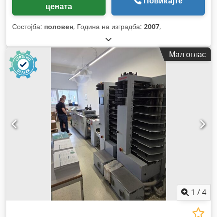
Повикајте
цената
Состојба:
половен
, Година на изградба:
2007
,
Мал оглас
1
/
4