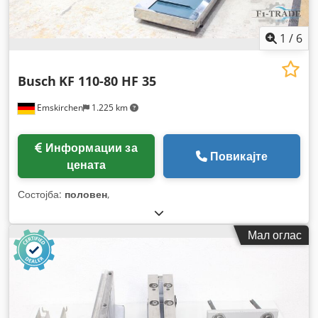
1
/
6
Busch
KF 110-80 HF 35
Emskirchen
1.225 km
Информации за
Повикајте
цената
Состојба:
половен
,
Мал оглас