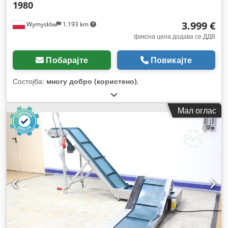
1980
3.999 €
Wymysłów
1.193 km
фиксна цена додава се ДДВ
Побарајте
Повикајте
Состојба:
многу добро (користено)
,
Мал оглас