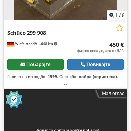
1
/
8
Schüco
299 908
450 €
Wiefelstede
1.648 km
фиксна цена додава се ДДВ
Побарајте
Повикајте
Година на изградба:
1999
, Состојба:
добра (користена)
,
Мал оглас