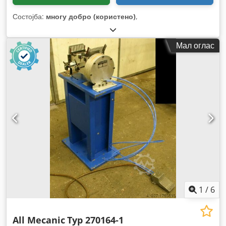
Состојба:
многу добро (користено)
,
Мал оглас
1
/
6
All Mecanic
Typ 270164-1