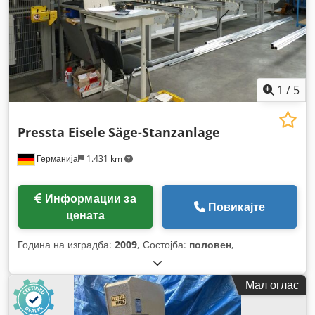
1
/
5
Pressta Eisele
Säge-Stanzanlage
Германија
1.431 km
Информации за
Повикајте
цената
Година на изградба:
2009
, Состојба:
половен
,
Мал оглас