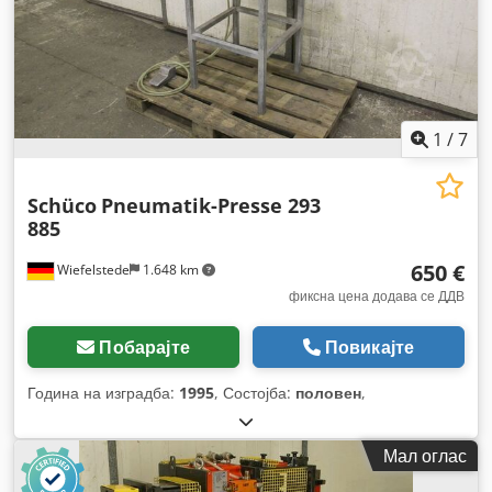
1
/
7
Schüco
Pneumatik-Presse 293
885
650 €
Wiefelstede
1.648 km
фиксна цена додава се ДДВ
Побарајте
Повикајте
Година на изградба:
1995
, Состојба:
половен
,
Мал оглас