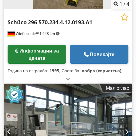
1
/
4
Schüco
296 570.234.4.12.0193.A1
Wiefelstede
1.648 km
Информации за
Повикајте
цената
Година на изградба:
1995
, Состојба:
добра (користена)
,
Мал оглас