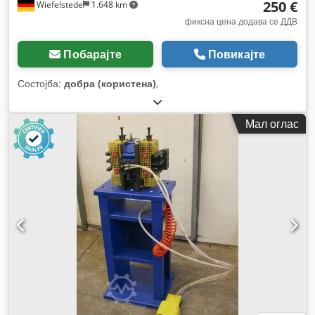
250 €
Wiefelstede
1.648 km
фиксна цена додава се ДДВ
Побарајте
Повикајте
Состојба:
добра (користена)
,
Мал оглас