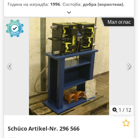
Година на изградба:
1996
, Состојба:
добра (користена)
,
Мал оглас
1
/
12
Schüco
Artikel-Nr. 296 566