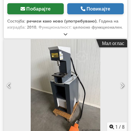
Побарајте
Повикајте
Состојба:
речиси како ново (употребувано)
, Година на
изградба:
2010
, Функционалност:
целосно функционален
,
број на машина/возило:
1240024759
, вкупна тежина:
545 кг
,
Мал оглас
1
/
8