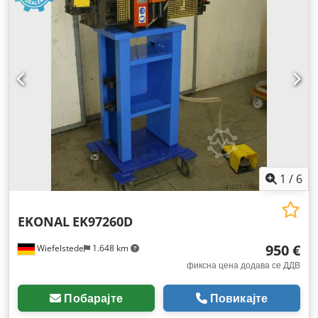
1
/
6
EKONAL
EK97260D
950 €
Wiefelstede
1.648 km
фиксна цена додава се ДДВ
Побарајте
Повикајте