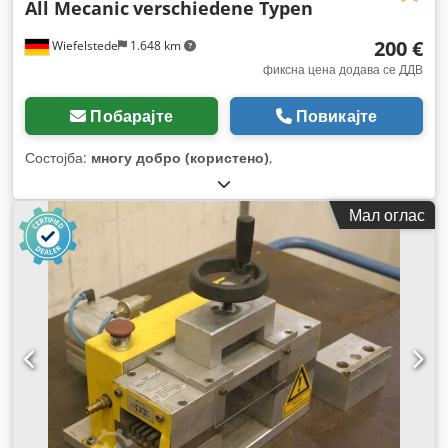
All Mecanic
verschiedene Typen
200 €
Wiefelstede
1.648 km
фиксна цена додава се ДДВ
Побарајте
Повикајте
Состојба:
многу добро (користено)
,
Мал оглас