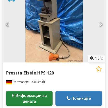
1
/
2
Pressta Eisele
HPS 120
Dortmund
1.546 km
Информации за
Повикајте
цената