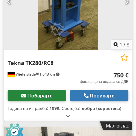
1
/
8
Tekna
TK280/RC8
750 €
Wiefelstede
1.648 km
фиксна цена додава се ДДВ
Побарајте
Повикајте
Година на изградба:
1999
, Состојба:
добра (користена)
,
Мал оглас