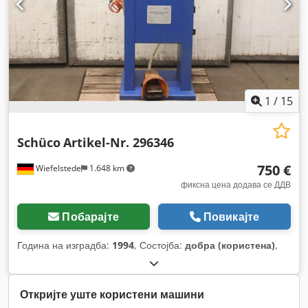
1
/
15
Schüco
Artikel-Nr. 296346
750 €
Wiefelstede
1.648 km
фиксна цена додава се ДДВ
Побарајте
Повикајте
Година на изградба:
1994
, Состојба:
добра (користена)
,
Откријте уште користени машини