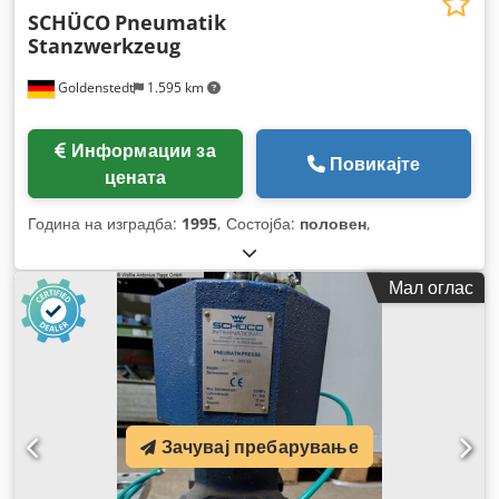
SCHÜCO
Pneumatik
Stanzwerkzeug
Goldenstedt
1.595 km
Информации за
Повикајте
цената
Година на изградба:
1995
, Состојба:
половен
,
Мал оглас
Зачувај пребарување