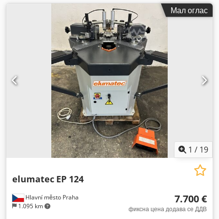
Мал оглас
1
/
19
elumatec
EP 124
7.700 €
Hlavní město Praha
1.095 km
фиксна цена додава се ДДВ