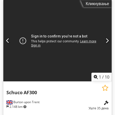
Кликнување
1
/
10
Schuco
AF300
Burton upon Trent
2.148 km
Уште 35 дена