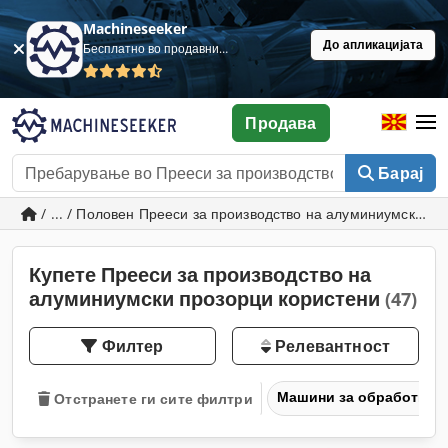
Machineseeker
До апликацијата
Бесплатно во продавница
Продава
Барај
/ ... / Половен Прееси за производство на алуминиумски п
Купете Прееси за производство на
алуминиумски прозорци користени
(47)
Филтер
Релевантност
Машини за обработка н
Отстранете ги сите филтри