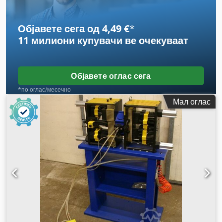
Објавете сега од 4,49 €
*
11 милиони купувачи
ве очекуваат
Објавете оглас сега
*по оглас/месечно
Мал оглас