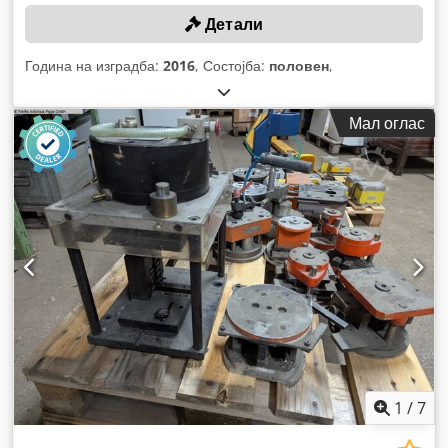
Детали
Година на изградба:
2016
, Состојба:
половен
,
Мал оглас
1
/
7