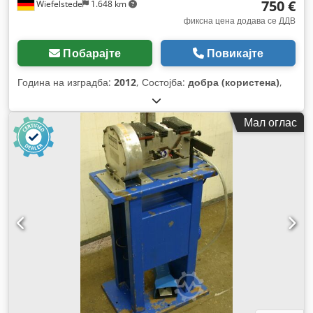
750 €
Wiefelstede
1.648 km
фиксна цена додава се ДДВ
Побарајте
Повикајте
Година на изградба:
2012
, Состојба:
добра (користена)
,
Мал оглас