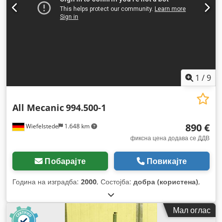
1
/
9
All Mecanic
994.500-1
890 €
Wiefelstede
1.648 km
фиксна цена додава се ДДВ
Побарајте
Повикајте
Година на изградба:
2000
, Состојба:
добра (користена)
,
Мал оглас