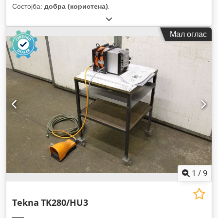
Состојба:
добра (користена)
,
Мал оглас
1
/
9
Tekna
TK280/HU3