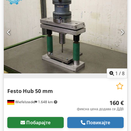
1
/
8
Festo
Hub 50 mm
160 €
Wiefelstede
1.648 km
фиксна цена додава се ДДВ
Побарајте
Повикајте