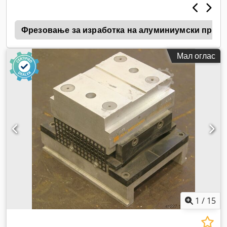
S
Фрезовање за изработка на алуминиумски проз
Мал оглас
1
/
15