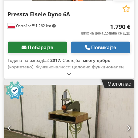
Pressta Eisele
Dyno 6A
1.790 €
Ostrożne
1.262 km
фиксна цена додава се ДДВ
Побарајте
Повикајте
Година на изградба:
2017
, Состојба:
многу добро
(користено)
, Функционалност:
целосно функционален
,
Мал оглас