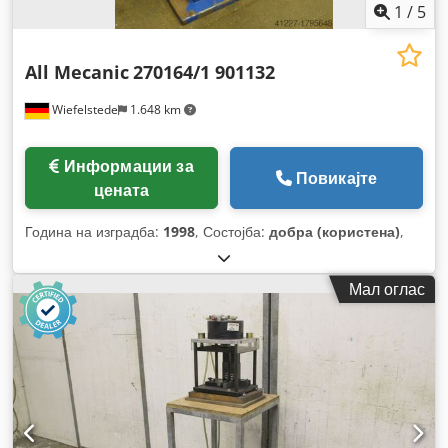
1
/
5
All Mecanic
270164/1 901132
Wiefelstede
1.648 km
Информации за
Повикајте
цената
Година на изградба:
1998
, Состојба:
добра (користена)
,
Мал оглас