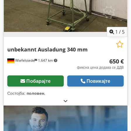
1
/
5
unbekannt
Ausladung 340 mm
650 €
Wiefelstede
1.647 km
фиксна цена додава се ДДВ
Побарајте
Повикајте
Состојба:
половен
,