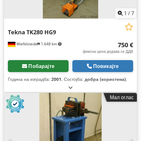
1
/
7
Tekna
TK280 HG9
750 €
Wiefelstede
1.648 km
фиксна цена додава се ДДВ
Побарајте
Повикајте
Година на изградба:
2001
, Состојба:
добра (користена)
,
Мал оглас