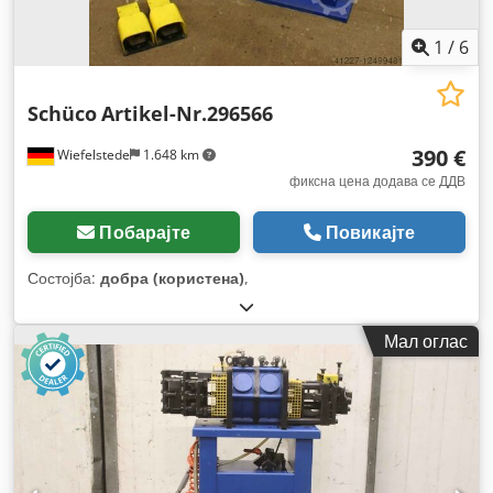
1
/
6
Schüco
Artikel-Nr.296566
390 €
Wiefelstede
1.648 km
фиксна цена додава се ДДВ
Побарајте
Повикајте
Состојба:
добра (користена)
,
Мал оглас