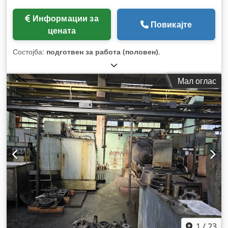
Информации за
Повикајте
цената
Состојба:
подготвен за работа (половен)
,
Мал оглас
1
/
23