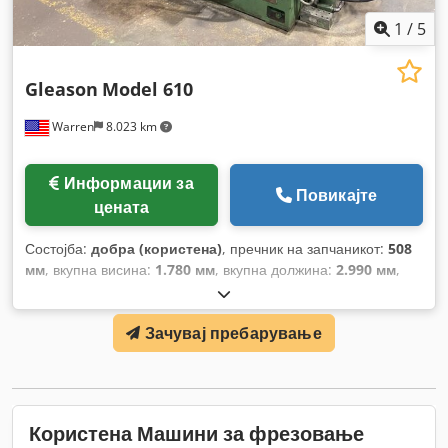
1
/
5
Gleason
Model 610
Warren
8.023 km
Информации за
Повикајте
цената
Состојба:
добра (користена)
, пречник на запчаникот:
508
мм
, вкупна висина:
1.780 мм
, вкупна должина:
2.990 мм
,
вкупна ширина:
2.200 мм
,
Зачувај пребарување
Користена Машини за фрезовање