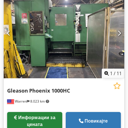
1
/
11
Gleason
Phoenix 1000HC
Warren
8.023 km
Информации за
Повикајте
цената