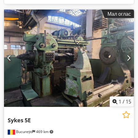
Мал оглас
1
/
15
Sykes
5E
București
469 km