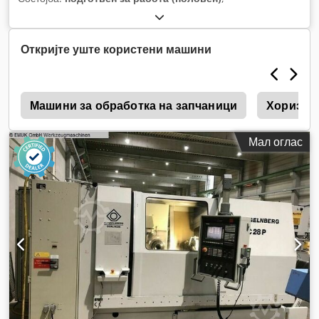
Откријте уште користени машини
i
Машини за обработка на запчаници
Хоризонт
Мал оглас