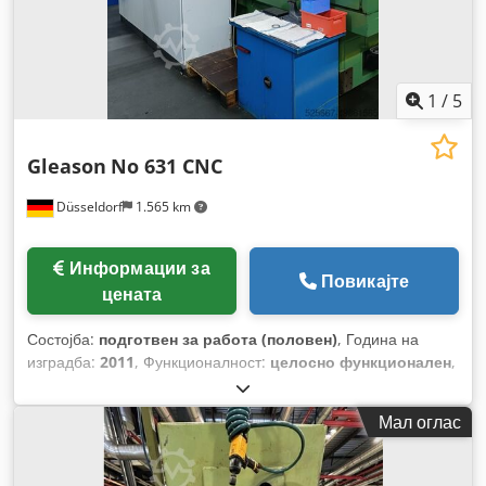
1
/
5
Gleason
No 631 CNC
Düsseldorf
1.565 km
Информации за
Повикајте
цената
Состојба:
подготвен за работа (половен)
, Година на
изградба:
2011
, Функционалност:
целосно функционален
,
Мал оглас