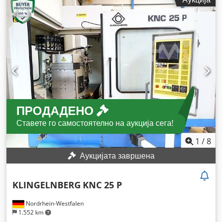
ПРОДАДЕНО
Ставете го самостоятелно на аукција сега!
1
/
8
Аукцијата завршена
KLINGELNBERG
KNC 25 P
Nordrhein-Westfalen
1.552 km