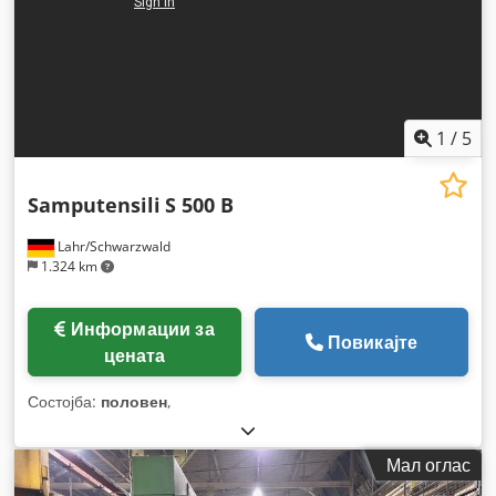
1
/
5
Samputensili
S 500 B
Lahr/Schwarzwald
1.324 km
Информации за
Повикајте
цената
Состојба:
половен
,
Мал оглас