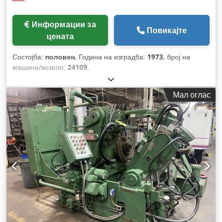
Информации за
Повикајте
цената
Состојба:
половен
, Година на изградба:
1973
, број на
машина/возило:
24109
,
Мал оглас