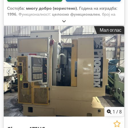
Состојба:
многу добро (користено)
, Година на изградба:
1996
, Функционалност:
целосно функционален
, број на
машина/возило:
25734
, дијаметар на тркалото:
700 мм
,
пречник на запчаникот:
1.000 мм
, ширина на тркалото:
152
Мал оглас
мм
, максимална брзина на вретено на работниот предмет:
67 обр/мин
, должина на напојување оска X:
610 мм
,
должина на напредување на оската Y:
610 мм
, должина на
подавање по Z-оска:
725 мм
, опсег на вртење:
95 °
, отвор
на вретеното:
203 мм
, растојание на движење на Х-оската:
610 мм
, растојание на движење Z-оска:
725 мм
, Опрема:
брзина на вртење со бесконечно варирање
,
1
/
8