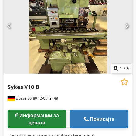
1
/
5
Sykes
V10 B
Düsseldorf
1.565 km
Информации за
Повикајте
цената
Состојба:
подготвен за работа (половен)
,