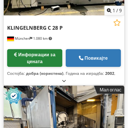
1
/
9
KLINGELNBERG
C 28 P
München
1.080 km
Информации за
Повикајте
цената
Состојба:
добра (користена)
, Година на изградба:
2002
,
Мал оглас