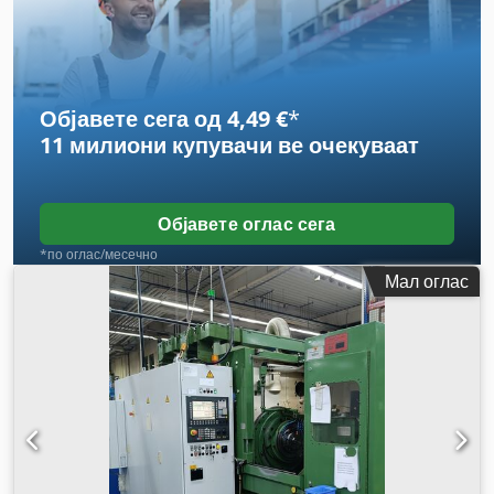
Објавете сега од 4,49 €
*
11 милиони купувачи
ве очекуваат
Објавете оглас сега
*по оглас/месечно
Мал оглас