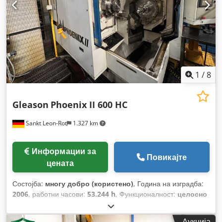
1
/
8
Gleason
Phoenix II 600 HC
Sankt Leon-Rot
1.327 km
Информации за
Повикајте
цената
Состојба:
многу добро (користено)
, Година на изградба:
2006
, работни часови:
53.244 h
, Функционалност:
целосно
функционален
,
Аукција