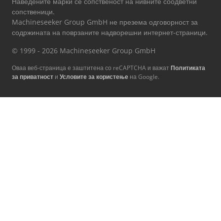
Наведените марки се сопственост на нивните соодветни
сопственици.
Machineseeker Group GmbH не презема одговорност за
содржината на поврзаните надворешни интернет-страници.
© 1999 - 2026 Machineseeker Group GmbH
Оваа веб-страница е заштитена со reCAPTCHA и важат
Политиката
за приватност
и
Условите за користење
на Google.