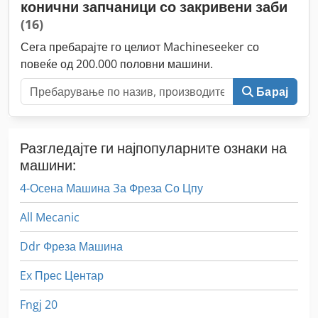
конични запчаници со закривени заби
(16)
Сега пребарајте го целиот Machineseeker со
повеќе од 200.000 половни машини.
Барај
Разгледајте ги најпопуларните ознаки на
машини:
4-Осена Машина За Фреза Со Цпу
All Mecanic
Ddr Фреза Машина
Ex Прес Центар
Fngj 20