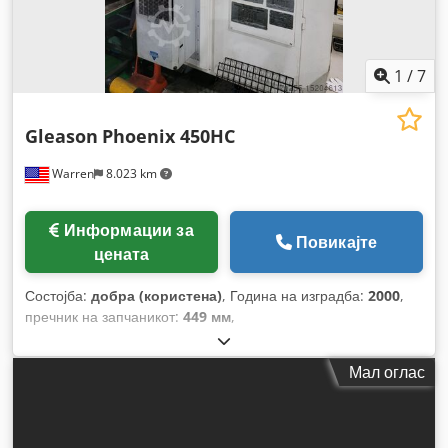
1
/
7
Gleason
Phoenix 450HC
Warren
8.023 km
Информации за
Повикајте
цената
Состојба:
добра (користена)
, Година на изградба:
2000
,
пречник на запчаникот:
449 мм
,
Мал оглас