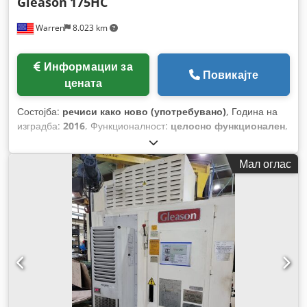
Gleason
175HC
Warren
8.023 km
Информации за
Повикајте
цената
Состојба:
речиси како ново (употребувано)
, Година на
изградба:
2016
, Функционалност:
целосно функционален
,
број на машина/возило:
25582
,
Мал оглас