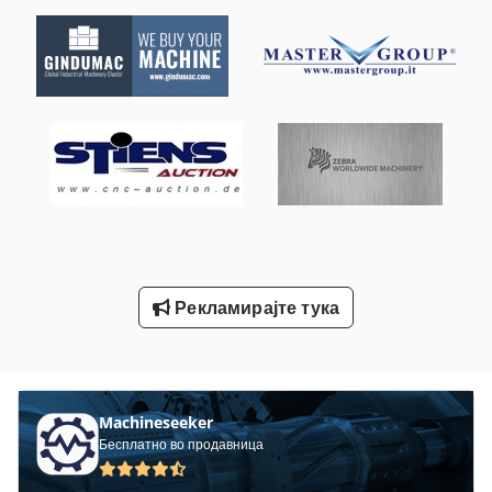
Машина За Лепење Приврзок
Машина За Лепчиња
Машина За Обработка На Лим
Машина За Сечење На Агли
Машина За Сечење На Вода
Машина За Сечење На Жица
Машина За Сечење На Кров
Рекламирајте тука
Машини За Свиткување На Железо
Фреза Во Швајцарија
Machineseeker
Бесплатно во продавница