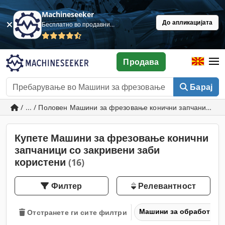
Machineseeker
До апликацијата
Бесплатно во продавница
Продава
Барај
/ ... / Половен Машини за фрезовање конични запчаници со
Купете Машини за фрезовање конични
запчаници со закривени заби
користени
(16)
Филтер
Релевантност
Машини за обработка н
Отстранете ги сите филтри