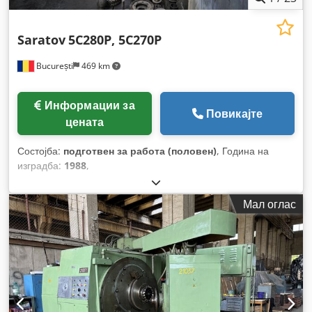
Saratov
5C280P, 5C270P
București
469 km
Информации за
Повикајте
цената
Состојба:
подготвен за работа (половен)
, Година на
изградба:
1988
,
Мал оглас