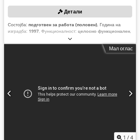
Детали
Состојба:
подготвен за работа (половен)
, Година на
изградба:
1997
, Функционалност:
целосно функционален
,
дијаметар на тркалото:
275 мм
, ширина на тркалото:
150
мм
, растојание на движење на Х-оската:
640 мм
, движење
Мал оглас
по оската Y:
870 мм
, максимален дијаметар на работното
парче:
275 мм
,
1
/
4