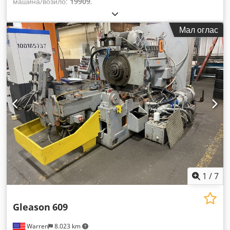
машина/возило:
19909
,
Мал оглас
1
/
7
Gleason
609
Warren
8.023 km