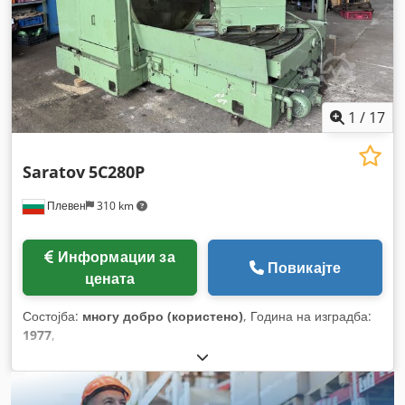
1
/
17
Saratov
5C280P
Плевен
310 km
Информации за
Повикајте
цената
Состојба:
многу добро (користено)
, Година на изградба:
1977
,