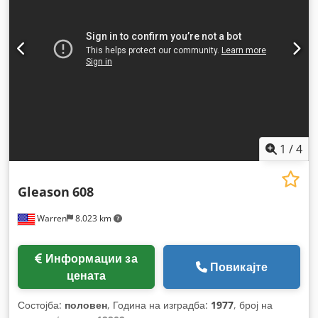
1
/
4
Gleason
608
Warren
8.023 km
Информации за
Повикајте
цената
Состојба:
половен
, Година на изградба:
1977
, број на