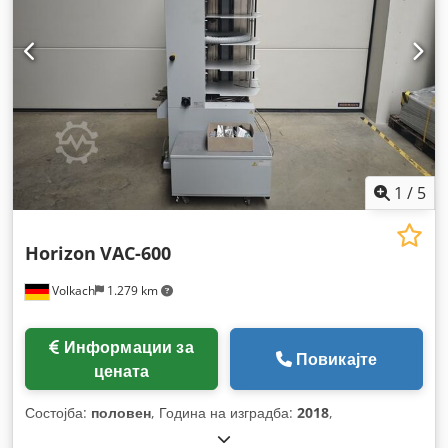
1
/
5
Horizon
VAC-600
Volkach
1.279 km
Информации за
Повикајте
цената
Состојба:
половен
, Година на изградба:
2018
,