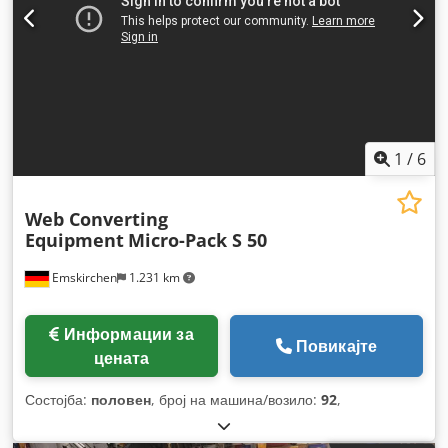
1
/
6
Web Converting
Equipment
Micro-Pack S 50
Emskirchen
1.231 km
Информации за
Повикајте
цената
Состојба:
половен
, број на машина/возило:
92
,