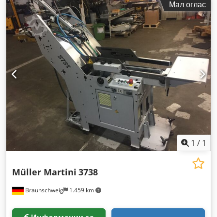
Мал оглас
1
/
1
Müller Martini
3738
Braunschweig
1.459 km