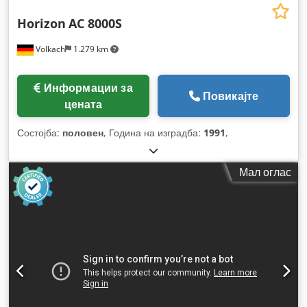
Horizon
AC 8000S
Volkach
1.279 km
Информации за
Повикајте
цената
Состојба:
половен
, Година на изградба:
1991
,
Мал оглас