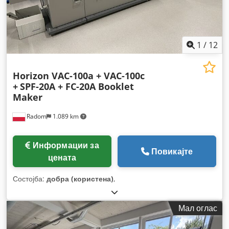
1
/
12
Horizon VAC-100a + VAC-100c
+
SPF-20A + FC-20A Booklet
Maker
Radom
1.089 km
Информации за
Повикајте
цената
Состојба:
добра (користена)
,
Мал оглас