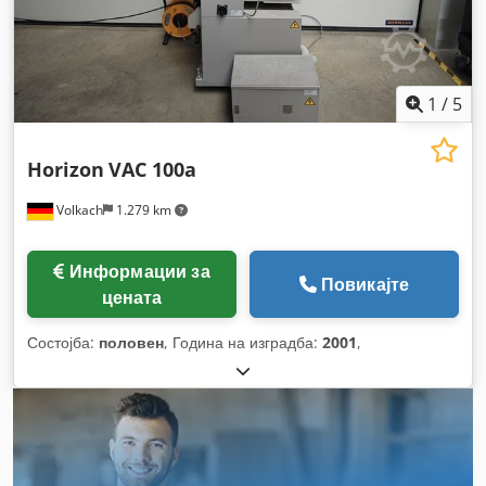
1
/
5
Horizon
VAC 100a
Volkach
1.279 km
Информации за
Повикајте
цената
Состојба:
половен
, Година на изградба:
2001
,