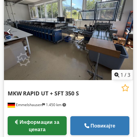
1
/
3
MKW
RAPID UT + SFT 350 S
Emmelshausen
1.450 km
Информации за
Повикајте
цената