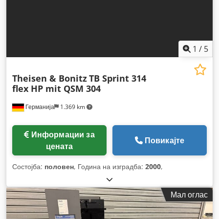
1
/
5
Theisen & Bonitz
TB Sprint 314
flex HP mit QSM 304
Германија
1.369 km
Информации за
Повикајте
цената
Состојба:
половен
, Година на изградба:
2000
,
Мал оглас