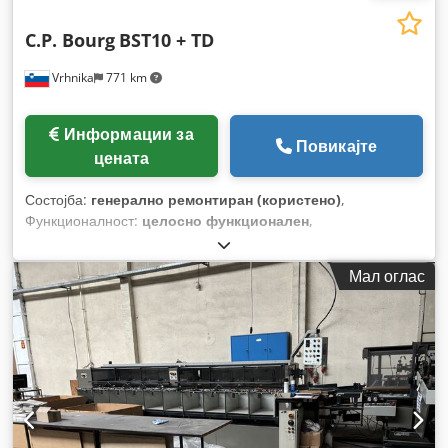
C.P. Bourg
BST10 + TD
Vrhnika
771 km
Информации за
Повикајте
цената
Состојба:
генерално ремонтиран (користено)
,
Функционалност:
целосно функционален
,
Мал оглас