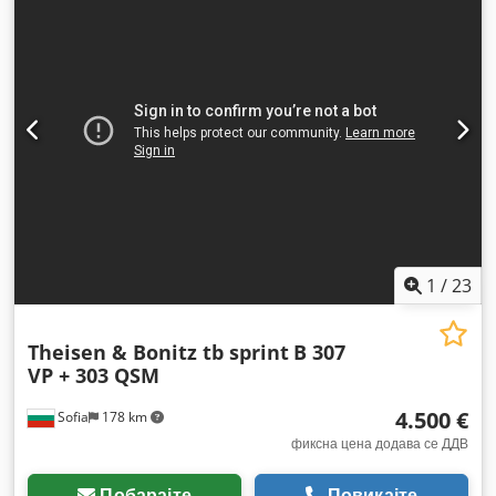
1
/
23
Theisen & Bonitz tb sprint
B 307
VP + 303 QSM
4.500 €
Sofia
178 km
фиксна цена додава се ДДВ
Побарајте
Повикајте