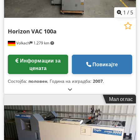
1
/
5
Horizon
VAC 100a
Volkach
1.279 km
Информации за
Повикајте
цената
Состојба:
половен
, Година на изградба:
2007
,
Мал оглас