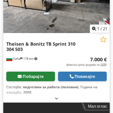
1
/
21
Theisen & Bonitz
TB Sprint 310
304 503
7.000 €
Sofia
178 km
фиксна цена додава се ДДВ
Побарајте
Повикајте
Состојба:
подготвен за работа (половен)
, Година на
изградба:
2008
,
Мал оглас