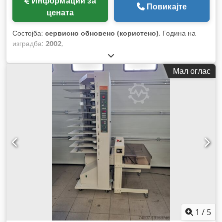
Информации за
Повикајте
цената
Состојба:
сервисно обновено (користено)
, Година на
изградба:
2002
,
Мал оглас
1
/
5