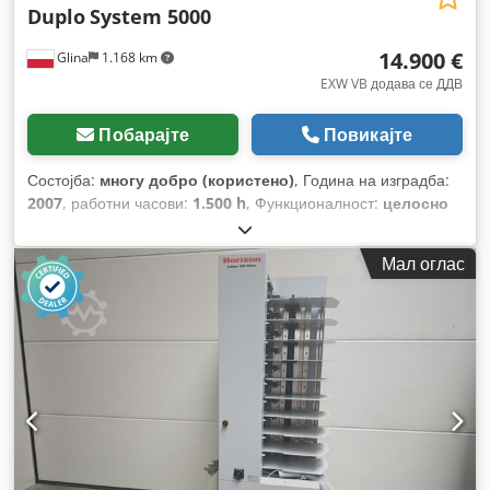
Duplo
System 5000
14.900 €
Glina
1.168 km
EXW VB додава се ДДВ
Побарајте
Повикајте
Состојба:
многу добро (користено)
, Година на изградба:
2007
, работни часови:
1.500 h
, Функционалност:
целосно
функционален
, број на машина/возило:
DMB-500
, вкупна
ширина:
1.000 мм
, вкупна должина:
8.000 мм
, вкупна
Мал оглас
висина:
2.000 мм
, потребна ширина:
2.000 мм
, барање за
простор должина:
10.000 мм
, влезен струја:
3 A
, влезен
напон:
220 V
,