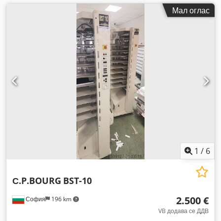
Мал оглас
1
/
6
С.P.BOURG
BST-10
2.500 €
София
196 km
VB додава се ДДВ