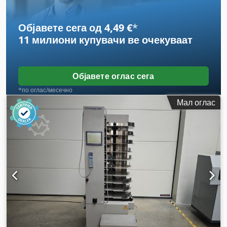
Објавете сега од 4,49 €
*
11 милиони купувачи
ве очекуваат
Објавете оглас сега
*по оглас/месечно
Мал оглас