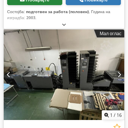
Состојба:
подготвен за работа (половен)
, Година на
изградба:
2003
,
Мал оглас
1
/
16