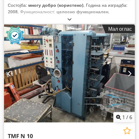
Состојба:
многу добро (користено)
, Година на изградба:
2008
, Функционалност:
целосно функционален
,
Мал оглас
1
/
6
TMF
N 10