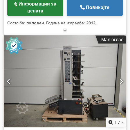
Информации за
Повикајте
цената
Состојба:
половен
, Година на изградба:
2012
,
Мал оглас
1
/
3