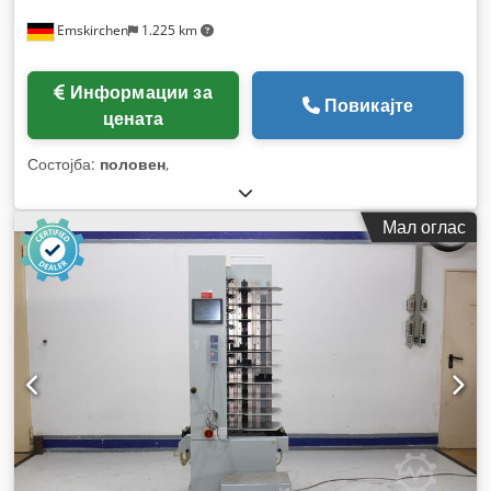
Emskirchen
1.225 km
Информации за
Повикајте
цената
Состојба:
половен
,
Мал оглас