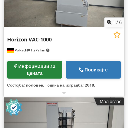
1
/
6
Horizon
VAC-1000
Volkach
1.279 km
Информации за
Повикајте
цената
Состојба:
половен
, Година на изградба:
2018
,
Мал оглас