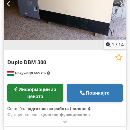
1
/
14
Duplo
DBM 300
Nagykáta
665 km
Информации за
Повикајте
цената
Состојба:
подготвен за работа (половен)
,
Функционалност:
целосно функционален
,