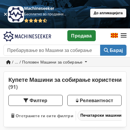
Machineseeker
До апликацијата
Бесплатно во продавница
Продава
Барај
/ ... / Половен Машини за собирање
Купете Машини за собирање користени
(91)
Филтер
Релевантност
Печатарски машини и 
Отстранете ги сите филтри