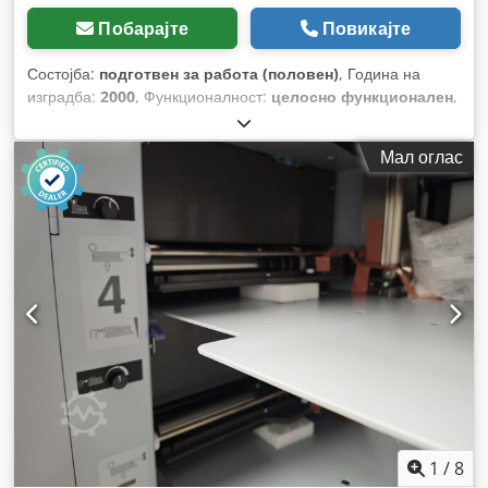
Побарајте
Повикајте
Состојба:
подготвен за работа (половен)
, Година на
изградба:
2000
, Функционалност:
целосно функционален
,
Мал оглас
1
/
8