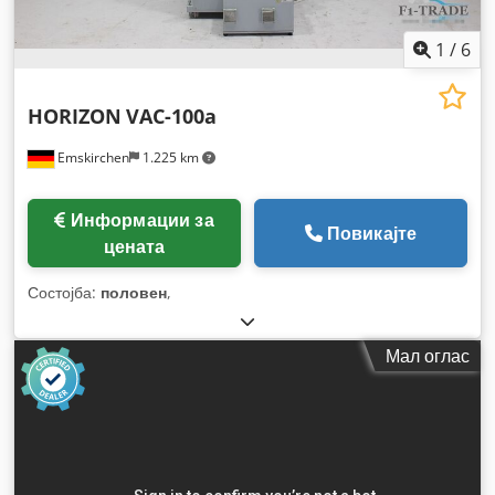
1
/
6
HORIZON
VAC-100a
Emskirchen
1.225 km
Информации за
Повикајте
цената
Состојба:
половен
,
Мал оглас