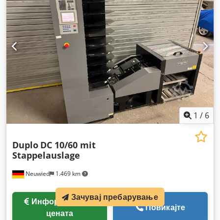
1
/
6
Duplo
DC 10/60 mit
Stappelauslage
Neuwied
1.469 km
Зачувај пребарување
Информации за
Повикајте
цената