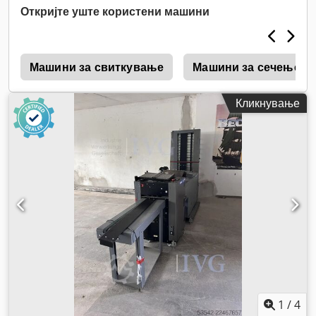
Откријте уште користени машини
s
Машини за свиткување
Машини за сечење
Кликнување
1
/
4