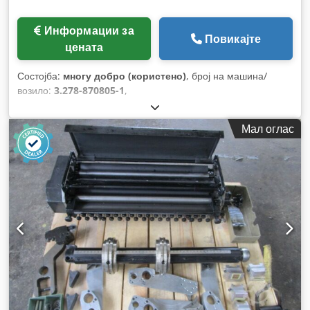
Информации за
Повикајте
цената
Состојба:
многу добро (користено)
, број на машина/
возило:
3.278-870805-1
,
Мал оглас