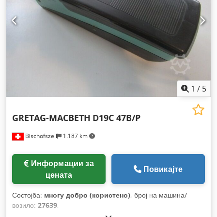
1
/
5
GRETAG-MACBETH
D19C 47B/P
Bischofszell
1.187 km
Информации за
Повикајте
цената
Состојба:
многу добро (користено)
, број на машина/
возило:
27639
,