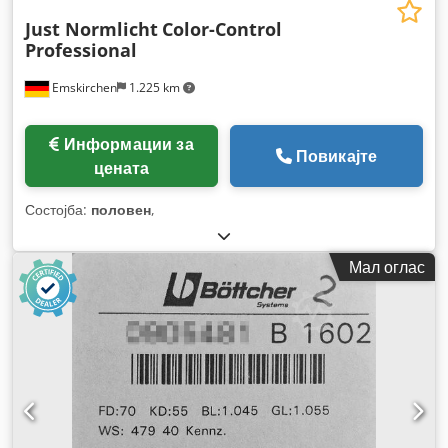
Just Normlicht
Color-Control
Professional
Emskirchen
1.225 km
Информации за
Повикајте
цената
Состојба:
половен
,
Мал оглас