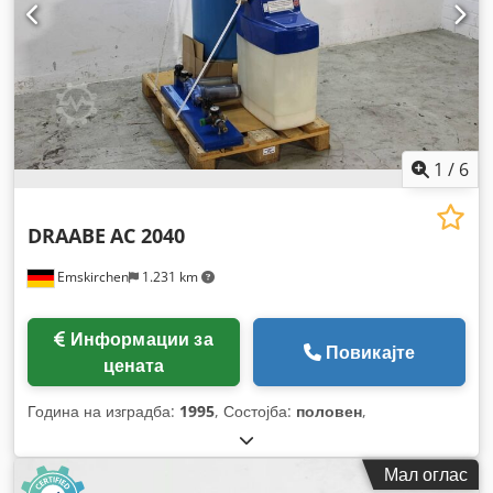
1
/
6
DRAABE
AC 2040
Emskirchen
1.231 km
Информации за
Повикајте
цената
Година на изградба:
1995
, Состојба:
половен
,
Мал оглас