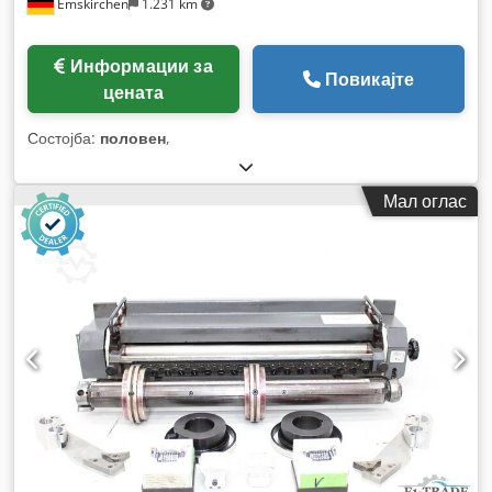
Emskirchen
1.231 km
Информации за
Повикајте
цената
Состојба:
половен
,
Мал оглас