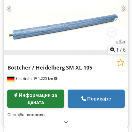
1
/
6
Böttcher / Heidelberg
SM XL 105
Emskirchen
1.225 km
Информации за
Повикајте
цената
Состојба:
половен
,