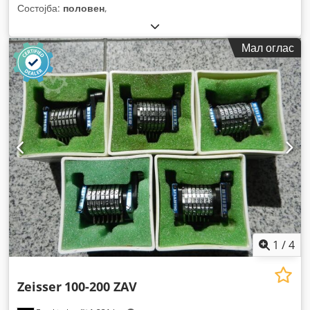
Состојба:
половен
,
Мал оглас
1
/
4
Zeisser
100-200 ZAV