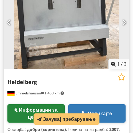
1
/
3
Heidelberg
Emmelshausen
1.450 km
Информации за
Повикајте
цената
Зачувај пребарување
Состојба:
добра (користена)
, Година на изградба:
2007
,