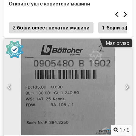
Откријте уште користени машини
a
2-бојни офсет печатни машини
1-бојни офсе
Мал оглас
1
/
6