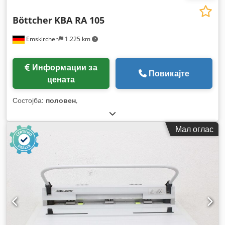
Böttcher
KBA RA 105
Emskirchen
1.225 km
Информации за
Повикајте
цената
Состојба:
половен
,
Мал оглас