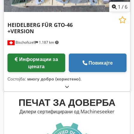
1
/
6
HEIDELBERG
FÜR GTO-46
+VERSION
Bischofszell
1.187 km
Информации за
Повикајте
цената
Состојба:
многу добро (користено)
,
ПЕЧАТ ЗА ДОВЕРБА
Дилери сертифицирани од Machineseeker