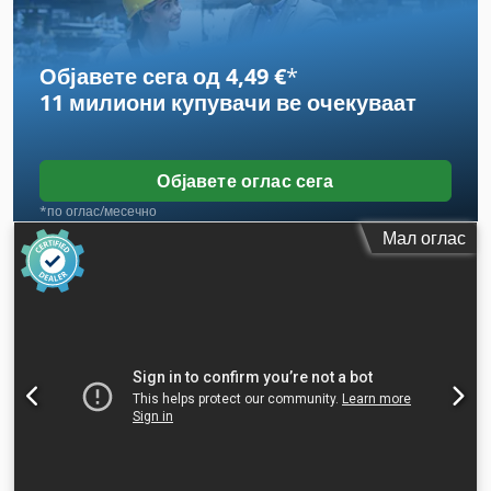
Објавете сега од 4,49 €
*
11 милиони купувачи
ве очекуваат
Објавете оглас сега
*по оглас/месечно
Мал оглас