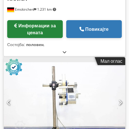
Emskirchen
1.231 km
Информации за
Повикајте
цената
Состојба:
половен
,
Мал оглас