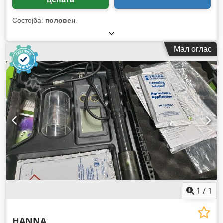
Состојба:
половен
,
Мал оглас
1
/
1
HANNA