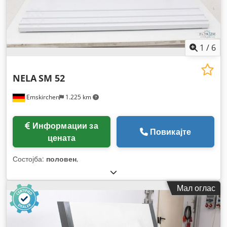
1
/
6
NELA
SM 52
Emskirchen
1.225 km
Информации за
Повикајте
цената
Состојба:
половен
,
Мал оглас