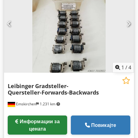
1
/
4
Leibinger
Gradsteller-
Quersteller-Forwards-Backwards
Emskirchen
1.231 km
Информации за
Повикајте
цената