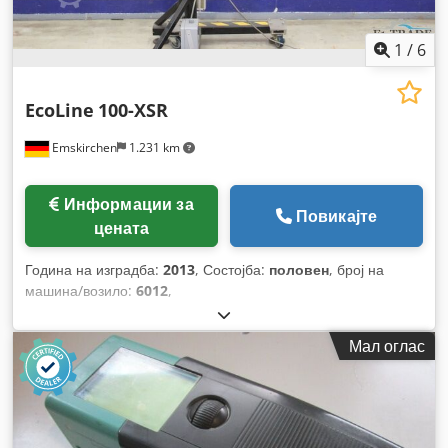
1
/
6
EcoLine
100-XSR
Emskirchen
1.231 km
Информации за
Повикајте
цената
Година на изградба:
2013
, Состојба:
половен
, број на
машина/возило:
6012
,
Мал оглас