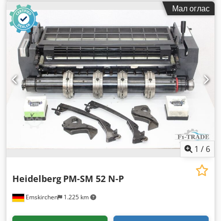
Мал оглас
1
/
6
Heidelberg
PM-SM 52 N-P
Emskirchen
1.225 km