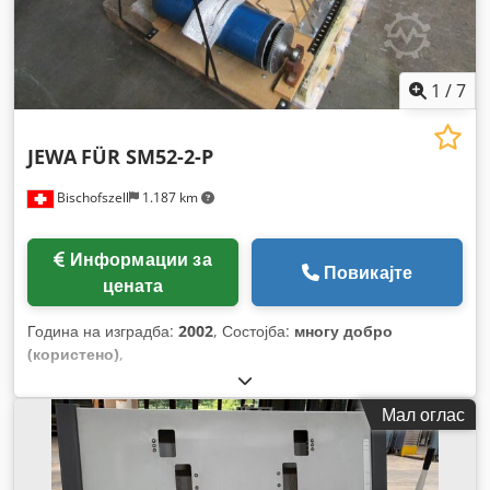
1
/
7
JEWA
FÜR SM52-2-P
Bischofszell
1.187 km
Информации за
Повикајте
цената
Година на изградба:
2002
, Состојба:
многу добро
(користено)
,
Мал оглас