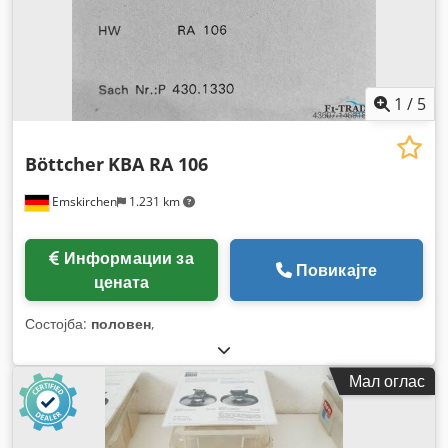
1
/
5
Böttcher
KBA RA 106
Emskirchen
1.231 km
Информации за
Повикајте
цената
Состојба:
половен
,
Мал оглас