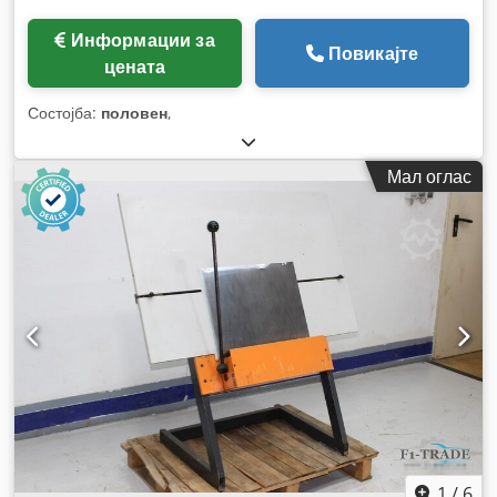
Информации за
Повикајте
цената
Состојба:
половен
,
Мал оглас
1
/
6