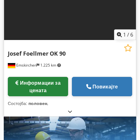
1
/
6
Josef Foellmer
OK 90
Emskirchen
1.225 km
Информации за
Повикајте
цената
Состојба:
половен
,