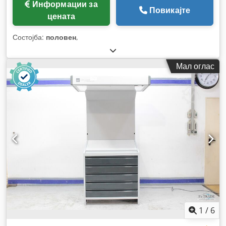
Информации за
Повикајте
цената
Состојба:
половен
,
Мал оглас
1
/
6