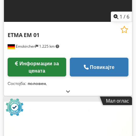
1
/
6
ETMA
EM 01
Emskirchen
1.225 km
Информации за
Повикајте
цената
Состојба:
половен
,
Мал оглас