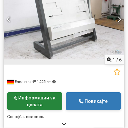
1
/
6
Emskirchen
1.225 km
Информации за
Повикајте
цената
Состојба:
половен
,