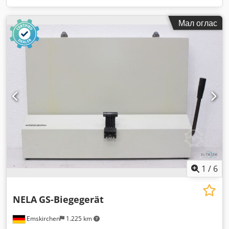
Мал оглас
1
/
6
NELA
GS-Biegegerät
Emskirchen
1.225 km