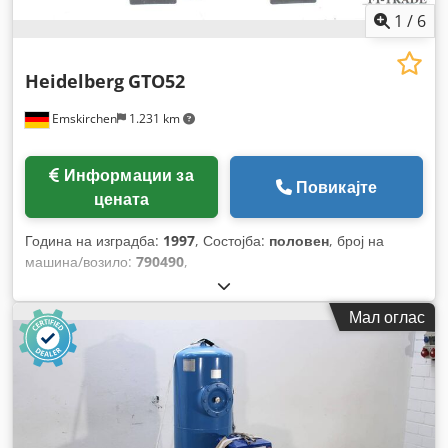
1
/
6
Heidelberg
GTO52
Emskirchen
1.231 km
Информации за
Повикајте
цената
Година на изградба:
1997
, Состојба:
половен
, број на
машина/возило:
790490
,
Мал оглас