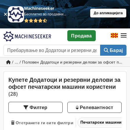
Machineseeker
До апликацијата
Бесплатно во продавница
Продава
Барај
/ ... / Половен Додатоци и резервни делови за офсет печа
Купете Додатоци и резервни делови за
офсет печатарски машини користени
(28)
Филтер
Релевантност
Печатарски машини и 
Отстранете ги сите филтри