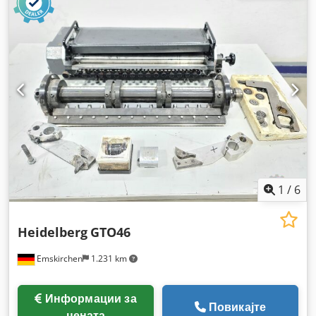
1
/
6
Heidelberg
GTO46
Emskirchen
1.231 km
Информации за
Повикајте
цената