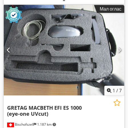
Мал оглас
1
/
7
GRETAG MACBETH
EFI ES 1000
(eye-one UVcut)
Bischofszell
1.187 km