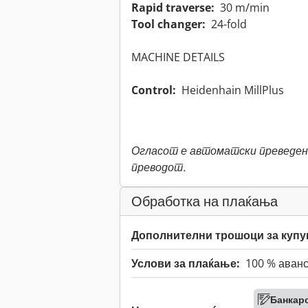
Rapid traverse:
30 m/min
Tool changer:
24-fold
MACHINE DETAILS
Control:
Heidenhain MillPlus
Огласот е автоматски преведен.
преводот.
Обработка на плаќања
Дополнителни трошоци за купу
Услови за плаќање:
100 % аван
Банкар