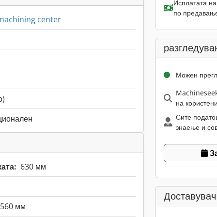
Исплатата на
по предавање
machining center
разгледува
Можен прег
Machineseek
о)
на користен
Сите подато
ционален
знаење и сов
З
ата:
630 мм
Доставувач
560 мм