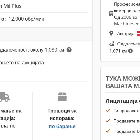
Професион
 MillPlus
комерцијале
Од 2006 во
то:
12.000 обр/мин
Machinesee
Австрија
Оддалечен
далеченост: околу 1.080 км
1.071 км
њето на аукцијата
ТУКА МОЖ
ВАШАТА 
Лицитација 
емање на
Трошоци за
Ги продавате
ација:
испорака:
Продавате по
платно
по барање
Продавате б