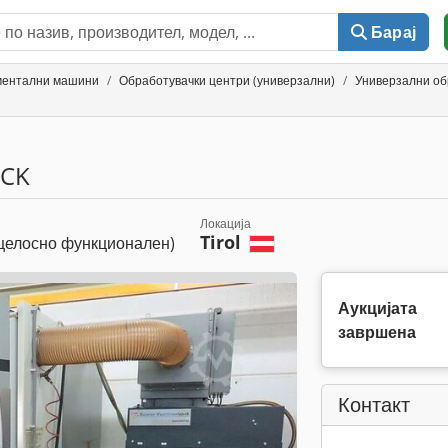
Барај
ументални машини
Обработувачки центри (универзални)
Универзални об
CK
Локација
Tirol
целосно функционален)
Аукцијата
завршена
Контакт