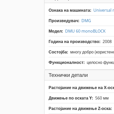
Ознака на машината:
Universal 
Произведувач:
DMG
Модел:
DMU 60 monoBLOCK
Година на производство:
2008
Состојба:
многу добро (користен
Функционалност:
целосно функ
Технички детали
Растојание на движење на Х-оск
Движење по оската Y:
560 мм
Растојание на движење Z-оска: