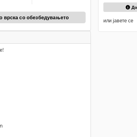
До
о врска со обезбедувањето
или јавете се
e!
m