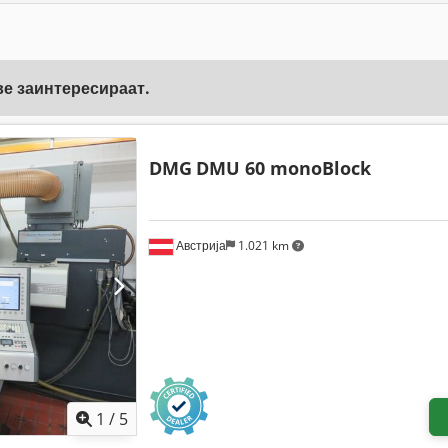
ве заинтересираат.
DMG
DMU 60 monoBlock
Австрија
1.021 km
1
/
5