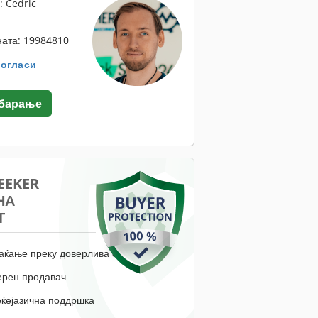
: Cedric
ата: 19984810
. огласи
 барање
EEKER
НА
Т
аќање преку доверлива сметка
ерен продавач
еќејазична поддршка