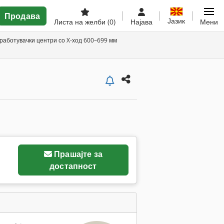
Продава
Јазик
Листа на желби
(0)
Најава
Мени
работувачки центри со X-ход 600–699 мм
Прашајте за
достапност