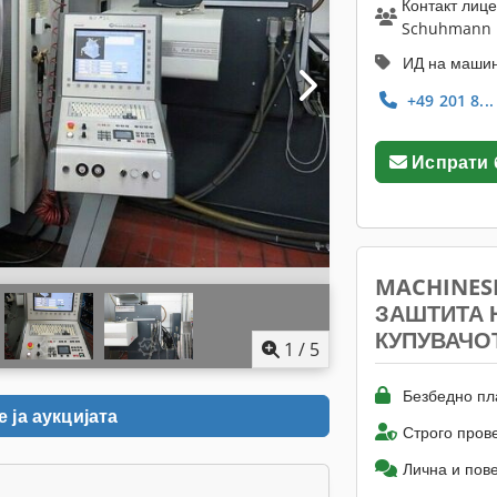
Контакт лице
Schuhmann
ИД на машин
+49 201 8..
Испрати
MACHINES
ЗАШТИТА 
КУПУВАЧО
1
/
5
Безбедно пл
 ја аукцијата
Строго пров
Лична и пов