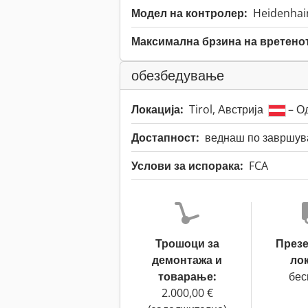
Модел на контролер:
Heidenhain
Максимална брзина на вретено
обезбедување
Локација:
Tirol, Австрија
– Од
Достапност:
веднаш по завршува
Услови за испорака:
FCA
Трошоци за
През
демонтажа и
лок
товарање:
бес
2.000,00 €