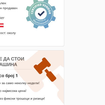
ален
н продавач
ker
ост: околу
Е ДА СТОИ
МАШИНА
со број 1
 за само неколку недели!
 највисока цена!
ез фиксни трошоци и ризици!