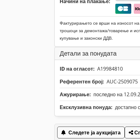
Начини на плаќање:
Фактурирањето се врши на износот на
трошоци за демонтажа/товарење и исп
купување и законски ДДВ.
Детали за понудата
ID на огласот:
A19984810
Референтен број:
AUC-2509075
Ажурирање:
последно на 12.09.
Ексклузивна понуда:
достапно с
Следете ја аукцијата
Сп