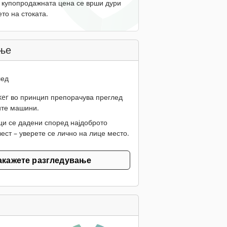
 купопродажната цена се врши дури
то на стоката.
ње
лед
er во принцип препорачува преглед
ите машини.
ци се дадени според најдоброто
ест – уверете се лично на лице место.
акажете разгледување