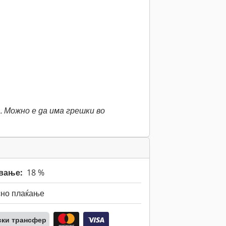
 Можно е да има грешки во
вање:
18 %
сно плаќање
ски трансфер