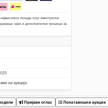
 највисоката понуда плус евентуални
раќање, како и дополнителни трошоци за
2025
амо на аукција
одели
Пријави оглас
Понатамошни аукции